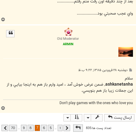
بعد از چند دقيقه اون رفت منم رفتم..............
واي عجب صحبتي بود.................
ب
ا
ل
ا
Old Moderator
ARMIN
پ
دوشنبه ۲۸ فروردین ۱۳۸۵, ۹:۲۲ ب.ظ
س
ت
سلام
ashkanetanha
, ضمن عرض خوش آمد ، اميد وارم باز هم به اينجا بيايي و از
اين جملات زيبا باز هم بنويسي.
Don't play games with the ones who love you
ب
ا
ارسال پست
ل
ا
صفحه
7
از
70
7
تعداد پست ها:835
…
…
70
9
8
6
5
1
قبلی
بعدی