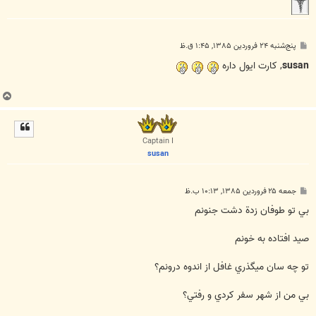
پ
پنج‌شنبه ۲۴ فروردین ۱۳۸۵, ۱:۴۵ ق.ظ
س
ت
susan
, کارت ایول داره
ب
ا
ل
ا
Captain I
susan
پ
جمعه ۲۵ فروردین ۱۳۸۵, ۱۰:۱۳ ب.ظ
س
ت
بي تو طوفان زدة دشت جنونم
صيد افتاده به خونم
تو چه سان ميگذري غافل از اندوه درونم؟
بي من از شهر سفر كردي و رفتي؟