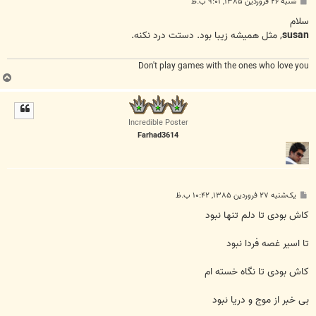
پ
شنبه ۲۶ فروردین ۱۳۸۵, ۹:۰۱ ب.ظ
س
ت
سلام
susan
, مثل هميشه زيبا بود. دستت درد نکنه.
Don't play games with the ones who love you
ب
ا
ل
ا
Incredible Poster
Farhad3614
پ
یک‌شنبه ۲۷ فروردین ۱۳۸۵, ۱۰:۴۲ ب.ظ
س
ت
کاش بودی تا دلم تنها نبود
تا اسیر غصه فردا نبود
کاش بودی تا نگاه خسته ام
بی خبر از موج و دریا نبود