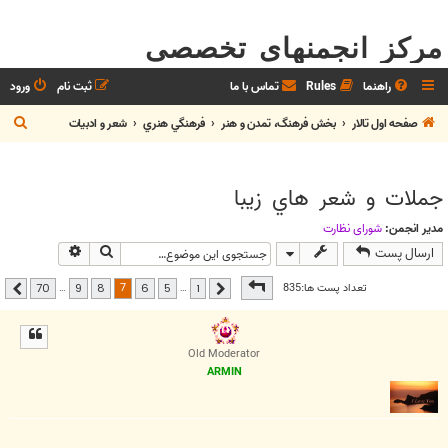
مرکز انجمنهای تخصصی
راهنما
Rules
تماس با ما
ثبت نام
ورود
ج
صفحه اول تالار
بخش فرهنگ، تمدن و هنر
فرهنگي هنري
شعر و ادبيات
س
ت
جملات و شعر هاي زيبا
ج
و
مدیر انجمن:
شوراي نظارت
جستجو
جستجوی پیشر
ارسال پست
صفحه
7
از
70
7
تعداد پست ها:835
…
…
70
9
8
6
5
1
قبلی
بعدی
Old Moderator
ARMIN