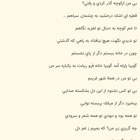
بي من ازكوچه گذر كردي و رفتي؟
قطره اي اشك درخشيد به چشمان سياهم ..
تا خم كوچه به دنبال تو لغزيد نگاهم
تو نديدي نگهت هيچ نيافتاد به راهي كه گذشتي
چون در خانه ببستم دگر از پاي نشستم
گوييا زلزله آمد گوييا خانه فرو ريخت به يكباره سر من
بي تو من در همة شهر غريبم
بي تو كس نشنود از اين دل بشكسته صدايي
برنخيزد دگر از مرغك پربسته نوايي
تو همه بود و نبودي تو همه شعر و سرودي
چه گريزي زبر من؟ كه بميرم ز غم دل