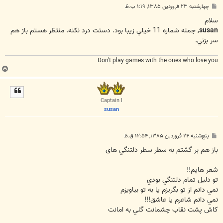
پ
چهارشنبه ۲۳ فروردین ۱۳۸۵, ۱:۱۹ ب.ظ
س
ت
سلام
susan
, جمله شماره 11 خيلي زيبا بود. دستت درد نکنه. منتظر هستم باز هم
سر بزني.
Don't play games with the ones who love you
ب
ا
ل
ا
Captain I
susan
پ
پنج‌شنبه ۲۴ فروردین ۱۳۸۵, ۱۲:۵۴ ق.ظ
س
ت
باز هم بر گشتم به سطر سطر دلتنگي های
شعر هايم!!
تو دليل تمام دلتنگي بودي
نمي دانم از تو بگريزم يا به تو بياويزم
نمي دانم شاعرم يا عاشق!!!
كاش پشت نقاب چشمانت گلي به امانت