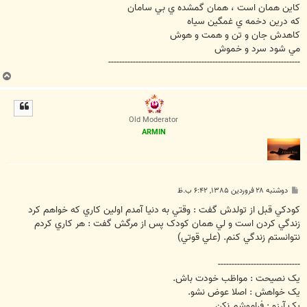
كاين همان است ، همان گمشده ي بي سامان
كه درين دخمه ي غمگين سياه
كاهدش جان و تن و همت و هوش
مي شود سرد و خموش
----------------------------------------------------------------------
ب
ا
ل
ا
Old Moderator
ARMIN
پ
دوشنبه ۲۸ فروردین ۱۳۸۵, ۶:۴۲ ب.ظ
س
ت
کودکي قبل از تولدش گفت : وقتي به دنيا آمدم اولين کاري که خواهم کرد
زندگي کردن است و لي همان کودک پس از مرگش گفت : هر کاري کردم
نتوانستم زندگي کنم. (علي قوتي)
------------------------------
يک نصيحت : مواظب خودت باش.
يک خواهش : اصلا عوض نشو.
يک آرزو : فراموشم نکن.