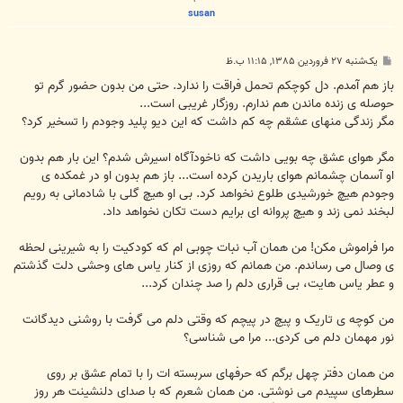
susan
پ
یک‌شنبه ۲۷ فروردین ۱۳۸۵, ۱۱:۱۵ ب.ظ
س
ت
باز هم آمدم. دل کوچکم تحمل فراقت را ندارد. حتی من بدون حضور گرم تو
حوصله ی زنده ماندن هم ندارم. روزگار غریبی است...
مگر زندگی منهای عشقم چه کم داشت که این دیو پلید وجودم را تسخیر کرد؟
مگر هوای عشق چه بویی داشت که ناخودآگاه اسیرش شدم؟ این بار هم بدون
او آسمان چشمانم هوای باریدن کرده است... باز هم بدون او در غمکده ی
وجودم هیچ خورشیدی طلوع نخواهد کرد. بی او هیچ گلی با شادمانی به رویم
لبخند نمی زند و هیچ پروانه ای برایم دست تکان نخواهد داد.
مرا فراموش مکن! من همان آب نبات چوبی ام که کودکیت را به شیرینی لحظه
ی وصال می رساندم. من همانم که روزی از کنار یاس های وحشی دلت گذشتم
و عطر یاس هایت، بی قراری دلم را صد چندان کرد...
من کوچه ی تاریک و پیچ در پیچم که وقتی دلم می گرفت با روشنی دیدگانت
نور مهمان دلم می کردی... مرا می شناسی؟
من همان دفتر چهل برگم که حرفهای سربسته ات را با تمام عشق بر روی
سطرهای سپیدم می نوشتی. من همان شعرم که با صدای دلنشینت هر روز