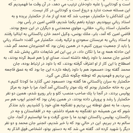
است و كودتايي را عليه داودخان ترتيب مي دهد، در آن وقت ما فهميديم كه
اين مسئله صحت ندارد و دروغ است و كودتايي در كار نيست.
اين كشاكش با حكمتيار، موجب شد كه عده اي از ما، از حكمتيار بريده و به
استاد رباني بپيونديم. دوباره باهم يكجا شديم، قاضي امين در رأس بود.
حكمتيار، استاد رباني، حقاني، مولوي محمدنبي و ديگران در اين جمع بودند.
قاضي امين كه آمد، بابر، ملك يونس، وكيل احمد خان پاكستاني به ايتاليا رفتند
و استاد رباني به عربستان سعودي و تركيه رفت. حكمتيار مي گفت: «استاد رباني
را بايد از جمعيت بيرون كنيم.» در همين زمان بود كه انجنيرجان محمد گم شد،
اين حادثه همه ي ما را تكان داد، در پي اين امر شايعات داغي پخش شد كه
انجنير جان محمد با داود رابطه داشته است. صداي او را هم ضبط كرده بودند، به
اصطلاح با اين كار از او اعتراف گرفته بودند، كه با داود در ارتباط بوده، جان
محمد گفته بود: «مسعود هم با داود رابطه دارد.» اين جا بود كه به عمق فاجعه
پي برديم و فهميديم كه توطئه چگونه شكل مي گيرد.
حكمتيار به سران پاكستاني ها گفته بود: «مسعود نمي گذارد ما كودتا كنيم.»
من به خانه حكمتيار بودم كه يك موتر پاكستاني آمد آنجا، مرا با خود به مركز
پوليس بردند، در آنجا با يك صاحب منصب كلو و بابر روبرو شدم، همين دو نفر
حكمتيار را رشد و پرورش داده بودند، در همين زمان بود كه انجنير ايوب هم سر
رسيد، ما به عمق توطئه پي برديم و تفنگچه هاي خود را كشيديم. بايد متذكر
شوم كه من هميشه دو تفنگچه به همراه داشتم، چه در افغانستان و چه در
پاكستان، پوليس پاكستان تهديد ما را جدي گرفت و ما توانستيم از آنجا، جان
سالم به در ببريم. اين در حالي بود كه با خبر شديم، انجنير جان محمد و دو نفر
ديگر را شهيد كرده اند. گفته مي شد كه به دستور بوتو، اشخاص فوق الذكر به