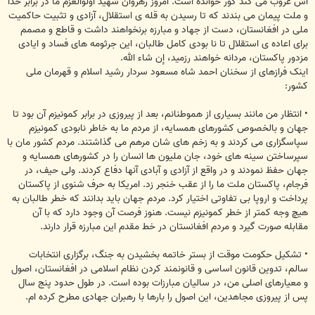
اش غروب می کند کور خوانده است. امروز رهروان شهید اولوالعزم ما در برابر خدا
و ملت پیمان می بندند که تا رسیدن به قله ی استقلال، آزادی و تثبیت حاکمیت
ملی در افغانستان، دست از جهاد و مبارزه برنخواهند داشت و قاطع و مصمم
برای اعاده ی استقلال تا نا بودی کامل طالبان، این جرثومه های فساد و ایادی
مزدور پاکستان، مردانه خواهند رزمید، إن شاء الله.
اینک فرازهای از سخنان احمد شاه مسعود سردار رشید اسلام و قهرمان ملی
کشور:
• انتظار من مانند بسیاری از هموطنانم، بعد از پیروزی در برابر کمونیزم آن بود تا
جهان و بالخصوص کشورهای همسایه، از مردم ما به خاطر نابودی کمونیزم
سپاسگزاری می کردند و به زخم های شان مرهم می گذاشتند. مردم کشور مان با
سپرساختن سینه های خود، جان ملیون ها انسان را در کشورهای همسایه و
جهان حفظ نمودند و در واقع از آزادی و آبادی آنها دفاع کردند. ولی حیف، در
فرجام، پاکستان ملت ما را از عقب خنجر زد. امریکا به حرف شنوی از پاکستان
پرداخت و اروپا بی تفاوتی اختیار کرد. مردم جهان باید بدانند که خطر طالبان به
هیچ وجه کمتر از خطر کمونیزم نیست. هنوز فرصت آن وجود دارد که با آن
مقابله صورت گیرد و مردم افغانستان در خط مقدم این مبارزه قرار دارند.
• تشکیل حکومت موقت از بستر خاتمه بخشیدن به جنگ، برگزاری انتخابات
سالم، تدوین قانون اساسی و قانونمند کردن نظام اسلامی در افغانستان، اصول
و معیارهای اصلی من، در سالیان مبارزات بوده است. در طول حدود پنج سال
پس از پیروزی مجاهدین، این اصول را بارها با رهبران جهادی مطرح کرده ام.