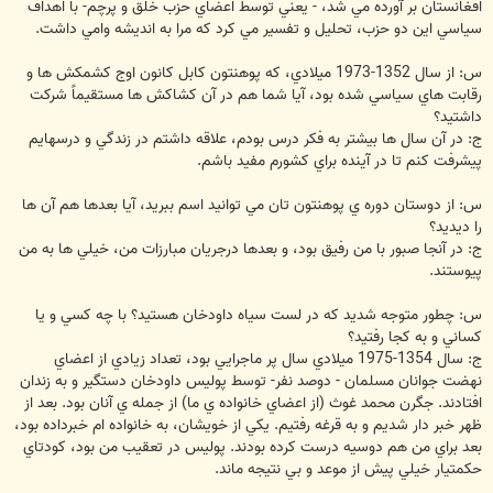
افغانستان بر آورده مي شد، - يعني توسط اعضاي حزب خلق و پرچم- با اهداف
سياسي اين دو حزب، تحليل و تفسير مي كرد كه مرا به انديشه وامي داشت.
س: از سال 1352-1973 ميلادي، كه پوهنتون كابل كانون اوج كشمكش ها و
رقابت هاي سياسي شده بود، آيا شما هم در آن كشاكش ها مستقيماً شركت
داشتيد؟
ج: در آن سال ها بيشتر به فكر درس بودم، علاقه داشتم در زندگي و درسهايم
پيشرفت كنم تا در آينده براي كشورم مفيد باشم.
س: از دوستان دوره ي پوهنتون تان مي توانيد اسم ببريد، آيا بعدها هم آن ها
را ديديد؟
ج: در آنجا صبور با من رفيق بود، و بعدها درجريان مبارزات من، خيلي ها به من
پيوستند.
س: چطور متوجه شديد كه در لست سياه داودخان هستيد؟ با چه كسي و يا
كساني و به كجا رفتيد؟
ج: سال 1354-1975 ميلادي سال پر ماجرايي بود، تعداد زيادي از اعضاي
نهضت جوانان مسلمان - دوصد نفر- توسط پوليس داودخان دستگير و به زندان
افتادند. جگرن محمد غوث (از اعضاي خانواده ي ما) از جمله ي آنان بود. بعد از
ظهر خبر دار شديم و به قرغه رفتيم. يكي از خويشان، به خانواده ام خبرداده بود،
بعد براي من هم دوسيه درست كرده بودند. پوليس در تعقيب من بود، كودتاي
حكمتيار خيلي پيش از موعد و بي نتيجه ماند.