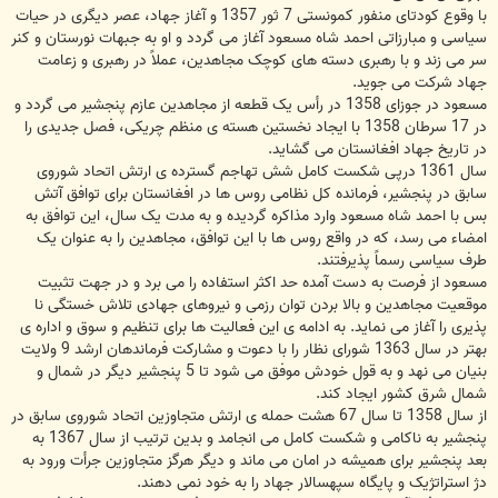
با وقوع کودتای منفور کمونستی 7 ثور 1357 و آغاز جهاد، عصر دیگری در حیات
سیاسی و مبارزاتی احمد شاه مسعود آغاز می گردد و او به جبهات نورستان و کنر
سر می زند و با رهبری دسته های کوچک مجاهدین، عملاً در رهبری و زعامت
جهاد شرکت می جوید.
مسعود در جوزای 1358 در رأس یک قطعه از مجاهدین عازم پنجشیر می گردد و
در 17 سرطان 1358 با ایجاد نخستین هسته ی منظم چریکی، فصل جدیدی را
در تاریخ جهاد افغانستان می گشاید.
سال 1361 درپی شکست کامل شش تهاجم گسترده ی ارتش اتحاد شوروی
سابق در پنجشیر، فرمانده کل نظامی روس ها در افغانستان برای توافق آتش
بس با احمد شاه مسعود وارد مذاکره گردیده و به مدت یک سال، این توافق به
امضاء می رسد، که در واقع روس ها با این توافق، مجاهدین را به عنوان یک
طرف سیاسی رسماً پذیرفتند.
مسعود از فرصت به دست آمده حد اکثر استفاده را می برد و در جهت تثبیت
موقعیت مجاهدین و بالا بردن توان رزمی و نیروهای جهادی تلاش خستگی نا
پذیری را آغاز می نماید. به ادامه ی این فعالیت ها برای تنظیم و سوق و اداره ی
بهتر در سال 1363 شورای نظار را با دعوت و مشارکت فرماندهان ارشد 9 ولایت
بنیان می نهد و به قول خودش موفق می شود تا 5 پنجشیر دیگر در شمال و
شمال شرق کشور ایجاد کند.
از سال 1358 تا سال 67 هشت حمله ی ارتش متجاوزین اتحاد شوروی سابق در
پنجشیر به ناکامی و شکست کامل می انجامد و بدین ترتیب از سال 1367 به
بعد پنجشیر برای همیشه در امان می ماند و دیگر هرگز متجاوزین جرأت ورود به
دژ استراتژیک و پایگاه سپهسالار جهاد را به خود نمی دهند.