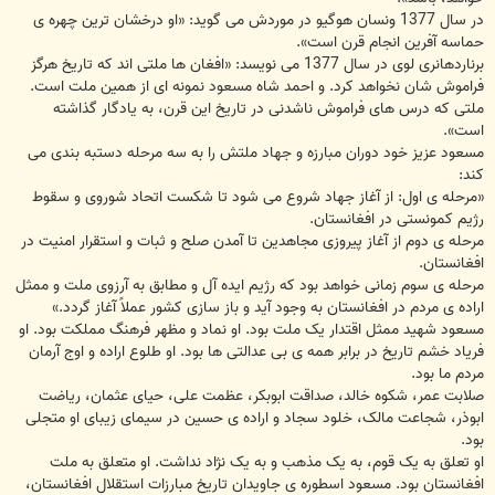
در سال 1377 ونسان هوگیو در موردش می گوید: «او درخشان ترین چهره ی
حماسه آفرین انجام قرن است».
برناردهانری لوی در سال 1377 می نویسد: «افغان ها ملتی اند که تاریخ هرگز
فراموش شان نخواهد کرد. و احمد شاه مسعود نمونه ای از همین ملت است.
ملتی که درس های فراموش ناشدنی در تاریخ این قرن، به یادگار گذاشته
است».
مسعود عزیز خود دوران مبارزه و جهاد ملتش را به سه مرحله دستبه بندی می
کند:
«مرحله ی اول: از آغاز جهاد شروع می شود تا شکست اتحاد شوروی و سقوط
رژیم کمونستی در افغانستان.
مرحله ی دوم از آغاز پیروزی مجاهدین تا آمدن صلح و ثبات و استقرار امنیت در
افغانستان.
مرحله ی سوم زمانی خواهد بود که رژیم ایده آل و مطابق به آرزوی ملت و ممثل
اراده ی مردم در افغانستان به وجود آید و باز سازی کشور عملاً آغاز گردد.»
مسعود شهید ممثل اقتدار یک ملت بود. او نماد و مظهر فرهنگ مملکت بود. او
فریاد خشم تاریخ در برابر همه ی بی عدالتی ها بود. او طلوع اراده و اوج آرمان
مردم ما بود.
صلابت عمر، شکوه خالد، صداقت ابوبکر، عظمت علی، حیای عثمان، ریاضت
ابوذر، شجاعت مالک، خلود سجاد و اراده ی حسین در سیمای زیبای او متجلی
بود.
او تعلق به یک قوم، به یک مذهب و به یک نژاد نداشت. او متعلق به ملت
افغانستان بود. مسعود اسطوره ی جاویدان تاریخ مبارزات استقلال افغانستان،