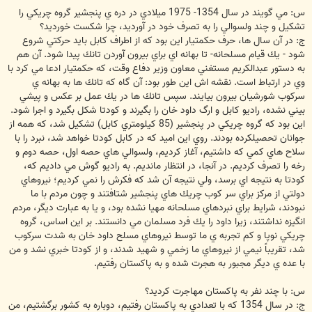
س: مي گويند در سال 1354- 1975 ميلادي در دره ي پنجشير گروه چريكي را
تشكيل و چند ولسوالي را به تصرف خود در آورديد، چرا شكست خورديد؟
ج: در آن سال ها، حرف حكمتيار اين بود كه از اطراف كابل بايد حركتي شروع
شود - يك قيام مسلحانه- تا بهانه اي براي بيرون آوردن تانك پيدا شود. آن هم
به دستور عبدالكريم مستغني معاون وزير دفاع وقت، كه حكمتيار ادعا مي كرد با
وي در ارتباط است. نقشه اش اين طور بود: آن گاه كه تانك ها به بهانه ي
سركوب شورشيان بيرون بيايند. سپس تانك ها در يك عمل بر عكس و پيشي
بيني نشده، راديو كابل و ارگ داود خان را بگيرند و كودتا شكل بگيرد و اجرا شود.
اين بود كه گروه چريكي در پنجشير (85 كيلومتري كابل) تشكيل شد، كه همه از
جوانان تحصيلكرده بودند. روي اين اميد كه در كابل كودتا خواهد شد، نبرد را با
سلاح هاي كمي كه داشتيم، آغاز كرديم، ولسوالي هاي حصه اول، حصه دوم و
رخه را تصرف كرديم. در آنجا، در انتظار مانديم. به راديو گوش مي داديم كه،
كودتا به نتيجه اي برسد، ولي نتيجه آن شد كه فكرش را نمي كرديم؛ نيروهاي
دولتي از مركز براي سر كوب چريك هاي پنجشير شتافتند و چون مردم با ما
نبودند، شرايط براي نبردهاي مسلحانه مهيا نشده بود، و يا به عبارت ديگر، مردم
انگيزه نداشتند، زيرا داود را يك فرد مسلمان مي دانستند. بر اين اساس، گروه
چريكي نوپا و كم تجربه ي ما توسط نيروهاي مسلح داود خان به شدت سركوب
شد، تقريباً نيمي از نيروهاي ما زخمي و شهيد شدند، و از كودتا خبري نشد و من
با عده ي ديگر مجبور به هجرت شده و به پاكستان رفتيم.
س: با چند نفر به پاكستان مهاجرت كرديد؟
ج: در سال 1354 كه با تعدادي به پاكستان رفتيم، دوباره به كشور برگشتيم، من