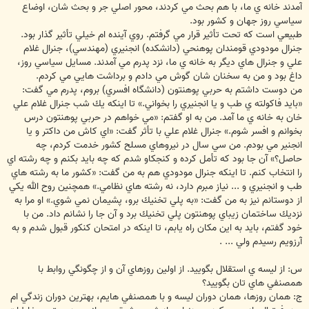
آمدند خانه ي ما، با هم بحث مي كردند، محور اصلي جر و بحث شان، اوضاع
سياسي روز جهان و كشور بود.
طبيعي است كه تحت تأثير قرار مي گرفتم. روي آينده ام خيلي تأثير گذار بود.
جنرال مودودي قومندان پوهنحي (دانشكده) انجنيري (مهندسي)، جنرال غلام
علي و جنرال هاي ديگر به خانه ي ما، نزد پدرم مي آمدند. مسايل سياسي روز،
داغ بود و من به سخنان شان گوش مي دادم و برداشت هايي مي كردم.
من دوست داشتم به حربي پوهنتون (دانشگاه افسري) بروم، پدرم مي گفت:
«بايد فاكولته ي طب و يا انجنيري را بخواني.» تا اينكه يك شب جنرال غلام علي
خان به خانه ي ما آمد. من به او گفتم: «مي خواهم در حربي پوهنتون درس
بخوانم و افسر شوم.» جنرال غلام علي با تأثر گفت: «اي كاش من داكتر و يا
انجنير مي بودم. من سي سال در نيروهاي مسلح كشور خدمت كردم، چه
حاصل؟» آن جا بود كه تأمل كرده و كنجكاو شدم كه چه بايد بكنم و چه رشته اي
را انتخاب كنم. تا اينكه جنرال مودودي هم به من گفت: «كشور ما به رشته هاي
طب و انجنيري و ... نیاز مبرم دارد، نه رشته هاي نظامي.» همچنين روح الله يكي
از دوستانم نيز به من گفت: «به پلي تخنيك برو، پشيمان نمي شوي.» او مرا به
نزديك ساختمان زيباي پوهنتون پلي تخنيك برد و آن جا را نشانم داد. من با
خود گفتم، بايد به اين مكان راه يابم، تا اينكه در امتحان كنكور قبول شدم و به
آرزويم رسيدم ولي ... .
س: از ليسه ي استقلال بگوييد. از اولين روزهاي آن و از چگونگي روابط با
همصنفي هاي تان بگوييد؟
ج: همان روزها، همان دوران ليسه و با همصنفي هايم، بهترين دوران زندگي ام