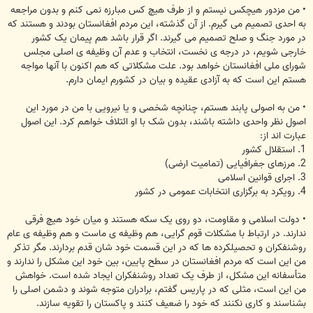
• من مزدور هیچکس نیستم و از طرف هیچ کس مبارزه نمی کنم و بدون مراجعه
به احدی تصمیم می گیرم. از آن گذشته، این مردم افغانستان بودند و هستند که
در مورد جنگ و صلح تصمیم می گیرند. اگر قرار باشد هم پیمان یک کشور
خارجی شویم، در درجه ی نخست، انتخاب و عدم آن وظیفه ی اصلی مجلس
شورای ملی افغانستان خواهد بود. علت مشکلاتی که هم اکنون با آنها مواجه
هستم این است که به آزادی عقیده و بیان در کشورم ایمان دارم.
• من به اصولی پابند هستم، چنانچه شخصی و یا نیرویی با من در مورد این
اصول نظر واحدی داشته باشند، بدون شک با او ائتلاف خواهم کرد. این اصول
عبارت اند از:
1. استقلال کشور
2. مرزهای جغرافیایی (تمامیت ارضی)
3. اجرای قوانین اسلامی
4. رویکرد به برگزاری انتخابات عمومی در کشور
• دولت اسلامی و مقاومت، دو روی یک سکه هستند و میان خود هیچ فرقی
ندارند. در ارتباط با مشکلات قوم گرایی، هم وظیفه ی ماست و هم وظیفه ی عام
روشنفکران و تحصیلکرده ها که در این قسمت خود شان قدم بردارند. مگر تذکر
من این است که مردم افغانستان در سطح پایین، بین خود این مشکل را ندارند و
متأسفانه این مشکل، از طرف یک تعداد روشنفکران ایجاد شده است. خواهش
من این است، مثلی که در پاریس گفتم، برادران متوجه شوند و دشمن اصلی را
بشناسند و کاری نکنند که خود را ضعیف کنند و پاکستان را تقویه سازند.