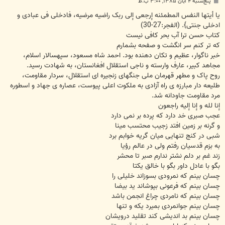
پ
پنج‌شنبه ۴ آبان ۱۳۸۵, ۳:۰۰ ب.ظ
س
ت
یا أیتها النفس المطمئنه إرجعی إلی ربک راضیه مرضیه، فادخلی فی عبادی و
ادخلی جنتی}. (الفجر:27-30)
کتاب حسن ترا آب بحر کافی نیست
که تر کنم سر انگشت و صفحه بشمارم
خبر ناگوار، عظیم و تکان دهنده بود. احمد شاه مسعود، سپهسالار اسلام،
مجاهد کبیر، عارف وارسته و ناجی استقلال افغانستان، به شهادت رسید.
روح پاک و مطهر قهرمان ملی جنگهای زنجیره ای استقلال، سردار مقاومت،
طلیعه دار مبارزه ی راه آزادی به ملکوت اعلی پیوست، عصاره ی جهاد و اسطوره
مرد مقاومت جاودانه شد.
إنا لله و إنا إلیه راجعون
عجب صبری خد دارد که پرده بر نمی دارد
و گرنه بر زمین افتد زجیب محتسب مینا
شبی در کنج تنهایی میان گریه خوابم برد
به بزم قدسیان رفتم ولی در عالم رؤیا
زند غم بر دلم نشتر ندارم صبر تا محشر
بگو با عادل داور بگو با خالق یکتا
چسان بینم که نمرودی بسوزاند خلیلی را
چسان بینم که فرعونی بپوشاند ید بیضا
چسان بینم که نامردی چراغ انجمن باشد
چسان بینم جوانمردی بمیرد یکه و تنها
چسان بینم بد اندیشی کند تقلید درویشان