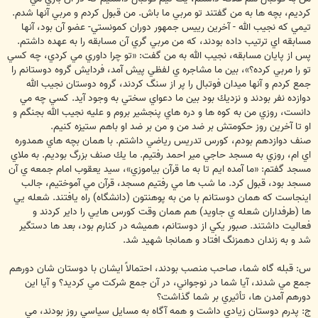
كرديم، بچه ها به من گفتند تو مربي ما باش. من قبول كردم و مربي آنها شدم.
تيمي كه نجيب الله - آخرين رييس جمهور دوران كمونستي- عضو آن بود، آنها
مسابقه اي ترتيب داده بودند، كه من مربي گري آن مسابقه را به عهده داشتم.
پس از پايان مسابقه، نجيب الله به من گفت: «تو چرا داوري مي كردي، چه كسي
تو را مربي كرده؟»، بين ما مشاجره ي لفظي پيش آمد، فردايش گروه دوستانم را
جمع كردم و آنها ميدان فوتبال را پر از سنگ كردند، گروه دوستان نجيب الله
دوازده نفر بودند و نزديك بود بين ما دعواي سختي به وجود آيد. كسي چه مي
دانست، روزي من به كوه ها و دره هاي پنجشير بروم و عليه نجيب الله بجنگم و
او تا آخرين روز حكومتش بر ضد من و من بر ضد او باهم ستيزه كنيم.
صنف دوازدهم بودم، كورس تدريس رياضي داشتم. با همان بچه هاي همدوره
اي ام، روزي به مسجد حاجي مير احمد رفتيم. ما يك صنف بزرگ بوديم. به ملاي
مسجد گفتم: «ما آمده ايم تا به ما قرآن بياموزي»، سيد يعقوب امام جمعه ي آن
مسجد بود، قبول كرد. ما شب ها مي رفتيم مسجد، قرآن مي آموختيم، جالب
اينجاست كه همان دوستانم با من به پوهنتون (دانشگاه) راه يافتند. شعله يي
ها (طرفداران شعله ي جاويد) هم همان وقت كورس هايي را داير كردند و
فعاليت داشتند. صبور يكي از دوستانم، هميشه در كنارم بود، بعد ها دستگير
شد و به زندان دهمزنگ افتاد و همانجا شهيد شد.
س: قبله گاه شما، صاحب منصب بودند، احتمالاً ايشان با دوستان شان دورهم
جمع مي شدند، آيا شما در نوجواني، در آن جمع شركت مي كرديد؟ و آيا اين
دورهم آمدن ها، تأثيري بر شما گذاشت؟
ج: پدرم دوستان زيادي داشت و همه آگاه به مسايل سياسي روز بودند، مي