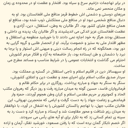
در برابر تهاجمات دژخیم سرخ و سیاه بود. افتخار و عظمت او در محدوده ی زمان
و مکان منحصر نمی ماند.
مرزهای دوستی و دشمنی اش خطوط قرمز منافع ملی افغانستان بود. او به
دنبال منافع شخصی نبود او در منافع ملی مملکتش ذوب شده بود، منافع او
همان منافع علیای کشور بود. اگر طالبان به وطن، استقلال، دین، آزادی و
عظمت افغانستان عزیز اندکی می اندیشیدند و اگر طالبان یک پدیده ی داخلی و
مستقل بودند هرگز به خود اجازه نمی دادند تا با خورشید منظومه ی استقلال و
مظهر اقتدار ملی به ستیز و خصومت برآیند. او از انحصار طلبی و گروه گرایی به
دور بود، همانگونه که در راه انجام رسالت دینی و میهنی اش استوار و پا برجا به
نبرد با دشمنان و طن ایستاده بود، باز خاضعانه به آراء و افکار مردم کشورش
احترام می گذاشت و انتخابات عمومی را در شرایط مناسب و مساعد مطرح می
ساخت.
او سپهسالار دین در اقلیم اسلام و ناجی استقلال در گستره ی مملکت بود.
سردار صدیق مکتب اسلام برای احیای مجد و عظمت دین و اعتلای کشورش،
سنگر به سنگر به جهاد و مبارزه پرداخت. روزگاری در برابر حکام ظالم و
فرمانروایان فاسد، حسین گونه به میدان مبارزه رفت و روز دیگر که رهروان مکتب
الحاد و کمونیزم بر حریم مقدس اسلام و کیان وطن هجوم آوردند، حمزه وار
فرماندهی و زعامت جهاد را به دست گرفت و ایامی که متحجرین نهروانی، این
طالبان مکتب جهل، با تهاجم پاکستان کشورش را به اشغال در آورد، با ذوالفقار
به میدان رزم شتافت و محور مقاومت شد و ایستاد و مبارزه کرد و دست رد به
سینه ی تمام کسانی زد که به تکرار برای او آیه های یأس می سرودند.
اگر خصم نابکار گمان برده است که با رفتن مسعود، خورشید تفکر، آرمان و اراده