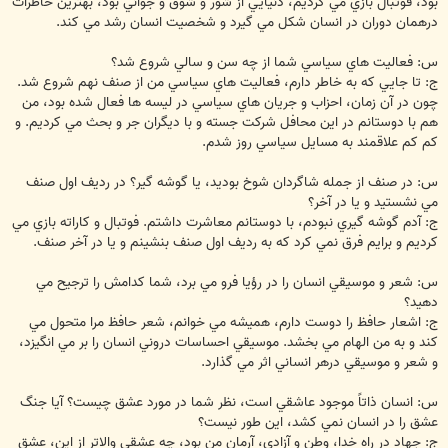
بود، فوتبال بازي مي كرديم، دنيايي از شور و شوق و جواني بود، بهترين خاطرات
درهمان دوران در انسان شكل مي گيرد و شخصيت انسان رشد مي كند.
س: فعاليت هاي سياسي شما از چه سن و سالي شروع شد؟
ج: تا جايي كه به خاطر دارم، فعاليت هاي سياسي من از صنف نهم شروع شد.
چون در آن زمان، احزاب و جريان هاي سياسي در ليسه ها فعال شده بود، من
هم با دوستانم در اين محافل شركت جسته و با ديگران جر و بحث مي كرديم. و
كم كم علاقمند به مسايل سياسي روز شدم.
س: در صنف از جمله شاگردان شوخ بوديد، يا گوشه گير؟ در رديف اول صنف
مي نشستيد و يا در آخر؟
ج: آدم گوشه گيري نبودم، با دوستانم معاشرت داشتم. فوتبال و كاراته بازي مي
كرديم و برايم فرق نمي كرد كه به رديف اول صنف بنشينم و يا در آخر صنف.
س: شعر و موسيقي انسان را در رؤيا فرو مي برد، شما كدامش را ترجيح مي
دهيد؟
ج: اشعار حافظ را دوست دارم، هميشه مي خوانم، شعر حافظ مرا متحول مي
كند و به من الهام مي بخشد. موسيقي احساسات دروني انسان را بر مي انگيزد،
و شعر و موسيقي درهر انساني اثر مي گذارد.
س: انسان ذاتاً موجود عاشقي است، نظر شما در مورد عشق چيست؟ آيا جنگ
عشق را در انسان نمي كشد، اين طور نيست؟
ج: جهاد در راه خدا، وطن و آزادي، آرمان من بود، چه عشقي والاتر از اين، عشق