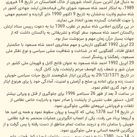
به دنبال فرار آخرین سرباز اتحاد شوروی از خاک افغانستان در تاریخ 14 فبروری
1989، به ابتکار احمد شاه مسعود شورای عالی فرماندهان ارشد جهادی کشور در
شاه سلیم ولایت بدخشان به تاریخ 9 اکتوبر 1990 دایر گردیده و تصمیم مهمی
را جهت اقدامات گسترده بعدی اتخاذ می نمایند.
در پی برگزاری اجلاس شاه سلیم در عقرب 1369 بنا به دعوت رییس ستاد ارتش
پاکستان احمد شاه مسعود سفر کوتاه و تشریفاتی به پاکستان داشت که از
جهات بسیار درآن زمان مهم و سرنوشت ساز بود.
23 اپریل 1992 گفتگوی تاریخی و مهم مخابروی احمد شاه مسعود با حکمتیار
اتفاق افتاد، گفتگویی که در شناخت و شفافیت مشی سیاسی و نوع تفکر ملی
مسعود، راهگشا و روشنگر است.
29 اپریل 1992 احمد شاه مسعود به عنوان فاتح کابل و قهرمان ملی کشور در
میان شور و شعف زاید الوصف مردم پایتخت، وارد کابل گرید.
در تاریخ 29/12/1371 به بزرگترین ایثار شکوهمند تاریخ حیات سیاسی خویش
دست زده و برای اعاده ی صلح و آرامش و امنیت، آمادگی خود را برای هرنوع ایثار
و از خود گذری اعلام نمود.
در ساعت 3 بعد از ظهر 26 سبتامبر 1996 برای جلوگیری از قتل و ویرانی بیشتر
کابل، دستور عقب نشینی از پایتخت را صادر نمود و بادرایت خاص نظامی از
تلفات و فروپاشی نیروهای نظامی جلوگیری نمود.
در تاریخ 14 اسد 1378 زمانی که کاپیسا و پروان سقوط نمود و همه ی امید ها
و آرزوها برباد می رفت، یکی از اعجاب انگیزترین عملیات منحصر به فرد نظامی
خویش را سامان داد و درچند ساعت تمام مناطق از دست رفته را پس گرفت و از
بزرگترین فاجعه انسانی و ملی جلوگیری نمود.
در 14 حمل 1380 بنا به دعوت رسمی رییس پارلمان اروپا نیکول فونتن عازم