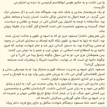
وا می داشت و به حکیم طوس ابوالقاسم فردوسی به دیده ی احترام می
نگریست.
او یک شریعتمدار متدین و عارف عابد بود، هیچگاه نماز شب و ذکر سحرش ترک
نمی گردید، در همه احوال به خدایش توکل داشت. انسان پارسا و مجاهد متقی
بود. متأسفانه با توجه به اشتهار بین المللی اش در عرصه ی نظامی و سیاست،
ابعاد گسترده ی معنوی شخصیت اش تحت الشعاع قرار گرفت و از نظرها پنهان
ماند.
بلی هم وطن داغدار! مسعود عزیز تو که به اسوه ی تقوی و عدالت تبدیل شده
بود، البته نه تنها به اسوه ی تقوی بلکه کلیه اوصاف و سجایای انسانی در وجود
او معنی پیداکرده بود، به دستور کسانی ترور شد و جام شهادت نوشید که امروز
داعیه ی به اصطلاح امت اسلامی در جهان عرب و عجم را به دوش می کشند.
پس هموطنان عزیز من، تو به این سوال چگونه پاسخ پیدا می کنی؟ و این
چگونه داعیه ای است که در نهایت، حاکمیت امریکا را برمقدرات امت مسلمه
مستولی گرداند؟
مسعود دارای شیوه ی مدیریت مسلط، قوی و متمرکز بود. او به موسیقی سنتی و
اصیل افغانستان گوش می داد، به ورزش های رزمی وارد بود و به فوتبال و اسپ
سواری و تیر اندازی اشتیاق و مهارت فراوان داشت.
زبان مادری اش دری بود، فرانسوی را به روانی صحبت می کرد، به اردو و پشتو
تکلم می نمود و به زبان عربی آشنایی داشت. کارشناسان نظامی و متخصصین
بین المللی امور جنگ، او را در شمار اندک نوابغ تاریخ نظامی جهان بر شمرده اند
و در شیوه ی جنگ های گوریلایی مبتکرش دانسته اند.
شهید احمد شاه مسعود درهنگام شهادت متأهل و دارای پنج فرزند دختر ویک