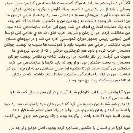
اكثراً در داخل بودم. ما بايد به مراكز كمونيست ها حمله مي كرديم؛ جنرال حيدر
رسولي را بايد از سر راه بر مي داشتيم. ببرك كارمل و تركي، نيروهاي نفوذي
شاخه حزب خلق در نيروهاي مسلح داودخان، سد راه بودند. از طرفي در بين ما
نيز اختلاف نظر وجود داشت، به ويژه بين من و حكمتيار، تعداد ما 54 نفر بود،
بايد يك عمليات انتحاري انجام مي شد. چون اين حركت سازماندهي شده نبود،
من مخالفت كردم، در آن زمان و شرايط، حزب خلق، شاخه ي نظامي اش توسط
امين (دومين رييس جمهور دوران كمونستي) اداره مي شد و در نيروهاي مسلح
قدرت داشتند. از طرفي هم ذهنيت داود را كمونست ها نسبت به نهضت جوانان
مسلمان خراب كرده و داود هم كوچكترين حركتي را كه از جانب نيروهاي ما
صورت مي گرفت، زير نظر داشت، در اين وقت شاخه ي نظامي نهضت جوانان
مسلمان به دست حكمتيار بود، و او بود كه بايد كارها را سازماندهي مي كرد،
حكمتيار مي گفت: «بايد كودتا بكنيم» اما جنرال مستغني بهانه اي براي اين كار
نداشت، من در ابتدا با نمايندگان حكمتيار اختلاف نظر داشتم. كه در پشاور،
اختلاف من و حكمتيار به اوج خود رسيد.
س: آيا والدين تان با اين كارهاي شما، آن هم در آن سن و سال كم، شما را
ملامت نمي كردند؟
ج: پدرم هميشه به من توصيه مي كرد كه درس هاي خود را بخوانم، بعد راه خود
را انتخاب كرده و به آن راه بروم. من آنها را در يك عمل انجام شده قرار داده
بودم، البته خود آگاهانه راهم را برگزيده بودم و والدين من هم چيزي نمي گفتند.
س: گويا در پاكستان با حكمتيار مشاجره كرده بوديد، اصل موضوع از چه قرار