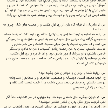
مسجد جامع هرات را نشانش دادم و سوال كردم، اين كجاست؟ من در مكتب
"موفق" درس مي خواندم، در آن جا، پدرم مرا نزد يك مولوي گذاشت تا قرآن و
علوم ديني را نيز بياموزم. آن مرد روحاني، مدرس مدرسه ی جامع بود، از نزد آن
عالم فيض زيادي بردم. پدرم با او دوست بود و بيشتر شب ها نزدش مي رفت.
س: از مادرتان، از قبله گاه تان، از روز اول مكتب و از محبت هاي شان چيزي به
ياد داريد؟
ج: پدرم به تعليم و تربيت ما (من و برادرانم) علاقه اي مفرط داشت، به ما معلم
خصوصي گرفته بود، درعين حال خودش هم به درس و مشق هاي ما رسيدگي
مي كرد. و اما مادرم، نسبت به من خيلي محبت داشت و من هم مادرم را
دوست داشتم، ايشان به من زحمت زيادي كشيدند و من به مادرم وابستگي
خاصي داشتم، و او سرشار از مهر مادري بود. و اما خاطره ي روز اول مكتب،
مادرم موهايم را نوازش كرد، و مرا راهي مكتب ساخت. مهر و محبت هاي مادر
فراموش ناشدني است.
س: روابط شما با برادران و خواهران تان چگونه بود؟
ج: خوب معلوم است، دوستانه و صميمي. خواهرها و برادرهايم را مساويانه
دوست داشتم. پدرم نظامي بود، سعي داشت ما را خوب تربيت كند. نظم و
تربيت در زندگي خصوصي.
س: در دوران بچگي، مثل همه ي بچه ها، چه رؤيايي در سر داشتيد، مثلاً فكر
نمي كرديد، روزي مثل پدرتان لباس نظامي بپوشيد؟
ج: رؤياها و آرزوها، در خوي و خصلت هر انساني است، من هم رؤياهايي در سر