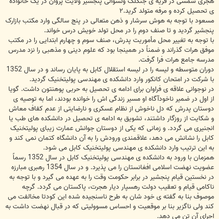
هجری شمسی در قریه ی جنگلک ولسوالی پنجشیر ولایت پروان در یک خانواده
ی تحصیل کرده و مرفه متولد گرید.۲
مسعود با توجه به هوش سرشار و ذهن متعالی در پنج سالگی وارد مکتب بازارک
پنجشیر گردید و تا صنف دوم را در محل تولد خویش درس خواند.
با توجه به تغییر محل مأموریت پدرش، صنف سوم و چهارم ابتدایی را در مکتب
موفق هرات گذراند و ضمناً در همینجا بود که علوم دینی و مذهبی را نزد مدرس
مدرسه جامع هرات فرا گرفت.
دوران متوسطه و لیسه را در لیسه استقلال کابل به پایان رساند و در سال 1352
با شرکت در امتحان کانکور وارد دانشکده ی مهندسی پولیتخنیک گردید.
در نوجوانی علاقه ی فراوان برای ادامه ی تحصیل به حربی پوهنتون داشت. گویا
از اول در ضمیر ناخودآگاه او مسیر زندگی اش را خوانده بودند، اما به توصیه ی
دوستان پدرش که دل ناخوش از نظام عسکری و نارضایتی از عدم کفاف معاش
و شکایت از روزگار داشتند، تشویق به ادامه ی تحصیل در دانشکده های طب یا
انجنیری می گردد. و زمانی که یکی از دوستان جوانش عمارت زیبای پولیتخنیک
کابل را نشانش می دهد، علاقمندی ورودش را به آن دانشگاه کتمان نمی کند و
به این ترتیب وارد دانشکده ی مهندسی پولیتخنیک کابل می شود.
همزمان با ورود به دانشکده ی مهندسی پولیتخنیک کابل در سال 1352 رسماً
عضویت نهضت اسلامی افغانستان را می پذیرد. و در سال 1354 رهبری مبارزه
در نخستین قیام پنجشیر در برابر حکومت وقت را به عهده می گیرد و با توجه به
ناکامی قیام و تعقیب دولت رهسپار دیار هجرت، پاکستان می گردد. گرچه
موصوف بنا به گفته ی خود شان به طرح ناسنجیده شده این کودتا مخالفت می
کند ولی ناگزیر بنا بر موقعیت و احساس مسوولیتی که در قبال نهضت داشت به
اجرای آن تن می دهد.