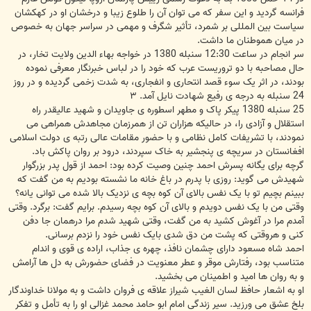
فرانسه گردید و این سفر که می توان آن را طلوع زیبا و درخشان او در کهکشان
سیاست بین المللی بر شمرد، تأثیر شگرف و مهمی در سراسر جهان به خصوص
در میان هموطنان ما داشت.
سر انجام در ساعت 12:30 سنبله 1380 در خواجه بهاء الدین ولایت تخار، در
حال مصاحبه با دو تروریست عرب که خود را در لباس خبرنگار معرفی نموده
بودند، در اثر یک سوء قصد انتحاری و انفجاری، به شدت زخمی گردیده و در روز
24 سنبله به درجه ی رفیع شهادت نایل آمد. ۳
25 سنبله 1380 پیکر پاک و مطهر اسطوره ی جاویدان و شهید عالیقدر راه
استقلال و آزادی را، در حالیکه هزاران تن از همرزمان مجاهدش همراهی می
نمودند، با تشریفات کامل نظامی و با حضور مقامات عالی رتبه ی دولت اسلامی
افغانستان در سریچه ی پنجشیر به خاک سپردند، درود بر روان پاکش باد.
گرچه برای یگانه پسرش احمد چنین وصیت کرده بود: احمد از قول پدر بزرگوار
شهیدش می گوید: روزی با پدرم در باغ خانه ما نشسته بودیم به من گفت که
ببینم بچیم تو با یک نفس بالای آن کوه بچه ی نزدیک بالا شده می توانی یانه؟
وقتی من با یک نفس دویدم و بالای آن کوه بچه رسیدم. برایم گفت: برگرد. وقتی
آمدم مرا در آغوش کشید به من گفت، وقتی شهید شدم مرا درهمان جا دفن
کنی و هروقتی که پشت من دق شدی بایک نفس خود را نزدم برسانی.
احمد شاه مسعود دارای چشمان نافذ، چهره ی جذاب، اراده ی قوی و اندام
متناسب بود، رفتارش موقر و عطر معنویت در فضای حضورش به دل ها آرامش
و به روان ها امید و اطمینان می بخشید.
او به اشعار حافظ لسان الغیب شیراز علاقه ی فروان داشت و به مولانا خداوندگار
بلخ عشق می ورزید. سیر زندگی امام ابو حامد محمد غزالی او را به تأمل و تفکر