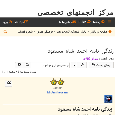
مرکز انجمنهای تخصصی
راهنما
Rules
تماس با ما
ثبت نام
ورود
ج
صفحه اول تالار
بخش فرهنگ، تمدن و هنر
فرهنگي هنري
شعر و ادبيات
س
ت
زندگی نامه احمد شاه مسعود
ج
و
مدیر انجمن:
شوراي نظارت
جستجو
جستجوی پیش
ارسال پست
تعداد پست ها:3 • صفحه
1
از
1
Captain
Mr.Amirhessam
زندگی نامه احمد شاه مسعود