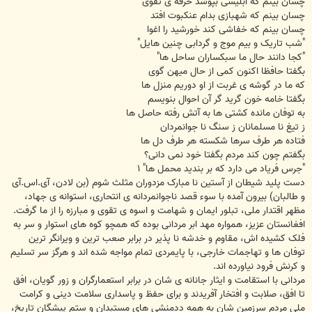
چسان بینم که ابلیسی بپوشد خرقه ی تقوی
چسان بینم که شهبازی بدام عنکبوت افتد
چسان بینم که خفاشی کند خورشید را اغوا
"شب تاریک و بیم موج و گردابی چنین هایل"
"کجا دانند حال ما سبکساران ساحل ها"
بگفتا حافظا اکنون کمی از حال میهن گوی
که ما در گوشه ی غربت از او دوریم منزل ها
بگفتا خامه خون گرید گر آن احوال بنویسم
به توفان مانده کشتی ها به آتش رفته حاصل ها
ز تیغ نا مسلمانان ز سنگ نا جوانمردان
فتاده هر طرف سرها شکسته هر طرف دل ها
بگفتم چون کند مردم بگفتا خود نمی دانی؟
"جرس فریاد می دارد که بر بندید محمل ها" ۱
دست پلید شیطان از آستین نا مبارک مزدوران مثلث شوم (بن لادن، آی.اس.آی
و طالبان) بیرون آمده با سوء قصد ناجوانمردانه ی انتحاری، استوانه ی جهاد،
مظهر اقتدار ملی، تبلور ایمان و شهامت و اسوه ی تقوی و مبارزه را از ما گرفت.
افغانستان عزیز، همواره مهد ابر مردانی بوده که همچو کوه های استوار و سر به
فلک کشیده اش، مقاوم و خدشه نا پذیر در برابر صعب ترین و ویرانگر ترین
توفان ها و تهاجمات خارجی، با پایمردی تمام مواجه شده اند و هرگز سر تسلیم
و کرنش فرود نیاورده اند.
مردانی با استقامت و ایثار جانانه ی شان در برابر استعمارگران و زور گویان، افق
تا افق، صلابت و افتخار آفریدند و برای حفظ و پاسداری سلامت دینی و کرامت
ملی مردم سرزمین شان به همه ددمنشی های مستبدان و ستم پیشگان تاریخ،