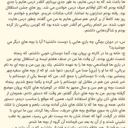
ها باعث شد كه به درس هايم، به طور جدي بپردازم. آنقدر درس هايم را جدي
گرفته بودم كه اكثر اوقاتم صرف درس خواندن مي شد. روز هاي جشن استقلال
بود. رفته بودم نندارتون به تماشا، كتاب مثلثات خريدم. خواندم و خواندم. ده
روز بعد كاملاً از بر كردم. هم صنفي هايم به من مي گفتند چطور درس هايت
خوب شده. سر انجام رياضي ام آنقدر خوب شده بود كه كورس رياضي باز كرده
بودم و شاگردهايي داشتم.
س: در دوران بچگي چه بازي هايي را دوست داشتيد؟ آيا با بچه هاي ديگر مي
جوشيديد؟
ج: خانه ی ما در كارته ي پروان بود، آنجا دوستان خوبي داشتم، كه پنجاه
شصت نفري بودند. آن وقت ها من در صنف هفتم ليسه ی استقلال بودم. من
در بازي ها فرماندهي بچه ها را به عهده داشتم. يك روز بين من و بچه اي به نام
بريالي، كه ما او را (بري) صدا مي كرديم، دعوا شد. او كه از بچه هاي سفيدچهر
پنجشير بود، رفت تا دوستانش را جمع كند. من كه توسط يكي از دوستانم با
خبر شدم. من هم در مقابل او، دوستانم را خبر كرده و يكجا جمع شديم. پنجاه
شصت بچه ي هم سن و سال مجهز به غلك در كوهپايه هاي كارته پروان موضع
گرفته بوديم. من به بچه هاي ديگر گفتم، هر وقت كه دستور دادم، همزمان از
غلك هاي تان براي دفاع استفاده كنيد، همين كه موقع را مناسب ديدم، دستور
دادم، همه ي بچه ها كه با غلك هاي شان آماده بودند، باهم و همزمان با غلك
هاي شان به سوي مواضع بچه هاي حريف، سنگ رها كردند. بين ما نبردي با
غلك در گرفت. آنها كه تعداد شان به ده بيست نفر مي رسيد، مجبور به عقب
نشيني شدند و از آن به بعد من فرمانده آن گروه از بچه ها شدم.
من به قوتبال هم علاقه داشتم، يك تيم فوتبال داشتيم كه در آن بازي مي