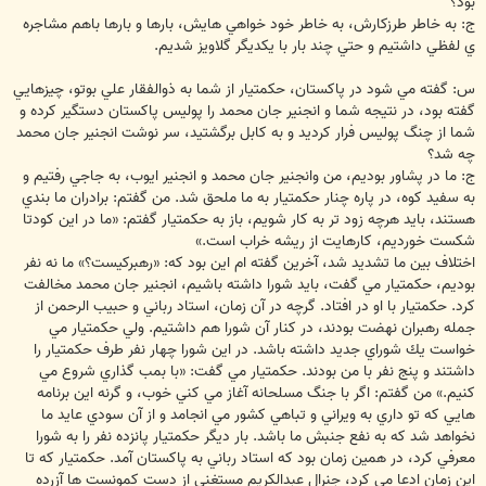
بود؟
ج: به خاطر طرزكارش، به خاطر خود خواهي هايش، بارها و بارها باهم مشاجره
ي لفظي داشتيم و حتي چند بار با يكديگر گلاويز شديم.
س: گفته مي شود در پاكستان، حكمتيار از شما به ذوالفقار علي بوتو، چيزهايي
گفته بود، در نتيجه شما و انجنير جان محمد را پوليس پاكستان دستگير كرده و
شما از چنگ پوليس فرار كرديد و به كابل برگشتيد، سر نوشت انجنير جان محمد
چه شد؟
ج: ما در پشاور بوديم، من وانجنير جان محمد و انجنير ايوب، به جاجي رفتيم و
به سفيد كوه، در پاره چنار حكمتيار به ما ملحق شد. من گفتم: برادران ما بندي
هستند، بايد هرچه زود تر به كار شويم، باز به حكمتيار گفتم: «ما در اين كودتا
شكست خورديم، كارهايت از ريشه خراب است.»
اختلاف بين ما تشديد شد، آخرين گفته ام اين بود كه: «رهبركيست؟» ما نه نفر
بوديم، حكمتيار مي گفت، بايد شورا داشته باشيم، انجنير جان محمد مخالفت
كرد. حكمتيار با او در افتاد. گرچه در آن زمان، استاد رباني و حبيب الرحمن از
جمله رهبران نهضت بودند، در كنار آن شورا هم داشتيم. ولي حكمتيار مي
خواست يك شوراي جديد داشته باشد. در اين شورا چهار نفر طرف حكمتيار را
داشتند و پنج نفر با من بودند. حكمتيار مي گفت: «با بمب گذاري شروع مي
كنيم.» من گفتم: اگر با جنگ مسلحانه آغاز مي كني خوب، و گرنه اين برنامه
هايي كه تو داري به ويراني و تباهي كشور مي انجامد و از آن سودي عايد ما
نخواهد شد كه به نفع جنبش ما باشد. بار ديگر حكمتيار پانزده نفر را به شورا
معرفي كرد، در همين زمان بود كه استاد رباني به پاكستان آمد. حكمتيار كه تا
اين زمان ادعا مي كرد، جنرال عبدالكريم مستغني از دست كمونست ها آزرده