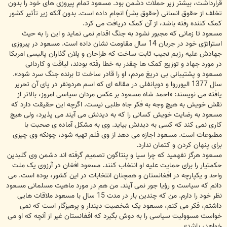
قرارداشت، بیشتر زیر حملات دشمن بود. مسعود تمام پیروزی های خود را بدون
تخلف از حقوق انسانی (حقوق بشر) انجام داده است. بدون آنکه زیر تأثیر کشور
کمک کننده رفته باشد، از آن کمک دریافت می کرد.
مسعود تا زمانی که مجبور نشود به جنگ اقدام نمی نماید و این را به حیث
استراتژی خود در جریان 14 سال مقاومت نشان داده است. مسعود در پیروزی
جهادش علیه رژیم نجیب ثابت ساخت که طراحان و پلان گذاران پالیسی امریکا
در مورد جهاد و توزیع کمک ها چقدر به خطا رفته بودند، لیاقت و کاردانی
مسعود و پشتیبانی بی دریغ مردم، او را قادر ساخت تا برنده جنگ سرد شود».
سال 1377 الیورروا و دوپانفلی در مقاله ای که اسم هردونفر در پای آن تحریر
یافته می نویسند: «احمد شاه مسعود بر عکس مردان سیاسی امروز، بالاتر از
نقش خویش به هیچ وجه به فکر جاه طلبی نیست. اگرچه این حقیقت دارد که
مسعود به رضایت خویش کسانی را که به دیدنش می آیند می پذیرد، ولی هیچ
کاری نمی کند که کسی به دیدنش بیاید. وی به مشکل آماده ی صحبت با
مطبوعات است. مسعود اجازه می دهد از وی فلم تهیه شود، چونکه وی چیزی
برای پنهان کردن و کتمان ندارد.
مسعود هرگز نفهمید که چرا سیا و پنتاگون تصمیم گرفته اند دشمن وی گلبدین
حکمتیار را برای حمایت علیه او انتخاب کنند. مسعود افغان در آرزوی یک ملت
واحد و یکپارچه در افغانستان و همچنان انتخابات در این کشور، بوده است. می
دانم که سیاست و رؤیا جور نمی آیند. من هم در مورد ماهیت مسلمانی مسعود
نظر خود را دارم. من که چندین بار در مدت 15 سال با مسعود ملاقات هایی
داشتم، فکر می کنم، مسعود یک شخصیت دیندار و پرهیزگار است که نمی
خواست مسوولیت سیاسی را به دوش بگیرد که افغانستان غیر از آنچه که او می
خواهد، باشد».