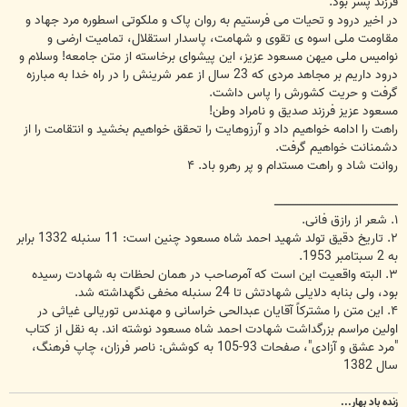
فرزند پسر بود.
در اخیر درود و تحیات می فرستیم به روان پاک و ملکوتی اسطوره مرد جهاد و
مقاومت ملی اسوه ی تقوی و شهامت، پاسدار استقلال، تمامیت ارضی و
نوامیس ملی میهن مسعود عزیز، این پیشوای برخاسته از متن جامعه! وسلام و
درود داریم بر مجاهد مردی که 23 سال از عمر شرینش را در راه خدا به مبارزه
گرفت و حریت کشورش را پاس داشت.
مسعود عزیز فرزند صدیق و نامراد وطن!
راهت را ادامه خواهیم داد و آرزوهایت را تحقق خواهیم بخشید و انتقامت را از
دشمنانت خواهیم گرفت.
روانت شاد و راهت مستدام و پر رهرو باد. ۴
ــــــــــــــــــــــــــــــــــــــــــــــــــــــــــــــــــــ
۱. شعر از رازق فانی.
۲. تاریخ دقیق تولد شهید احمد شاه مسعود چنین است: 11 سنبله 1332 برابر
به 2 سبتامبر 1953.
۳. البته واقعیت این است که آمرصاحب در همان لحظات به شهادت رسیده
بود، ولی بنابه دلایلی شهادتش تا 24 سنبله مخفی نگهداشته شد.
۴. این متن را مشترکاً آقایان عبدالحی خراسانی و مهندس توریالی غیاثی در
اولین مراسم بزرگداشت شهادت احمد شاه مسعود نوشته اند. به نقل از کتاب
"مرد عشق و آزادی"، صفحات 93-105 به کوشش: ناصر فرزان، چاپ فرهنگ،
سال 1382
زنده باد بهار...