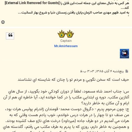
هر کس به دنبال معنای این جمله است،این فایل را
[External Link Removed for Guests]
کند...
به امید ظهور مهدی صاحب الزمان،پایان یافتن زمستان دنیا و شروع بهار انسانیت...
"
ب
ا
ل
ا
Captain
Mr.Amirhessam
پ
پنج‌شنبه ۴ آبان ۱۳۸۵, ۳:۰۳ ب.ظ
س
ت
حيف است که سخن نگويي و مردم تو را چنان که شايسته اي نشناسند
س: جناب احمد شاه مسعود، لطفاً از دوران كودكي خود بگوييد، از سال هاي
آغازين مكتب. دوره ي ابتدايي مكتب را در كجا خوانده ايد، آيا خاطره اي هم از آن
ايام و آن مكان به خاطر داريد؟
ج: چون مرحوم پدرم - دگروال دوست محمد- قومندان ژاندرام پوليس هرات بود،
من صنف دو تا چهار را در هرات درس خواندم، خوب يادم هست وقتي كه به
هرات مي آمديم در دو طرف جاده (ميرداود) درخت هاي ناژو صف كشيده بودند.
و همچنين به خاطر دارم، روزي كه با پدرم به طرف مكتب مي رفتم، گلدسته هاي