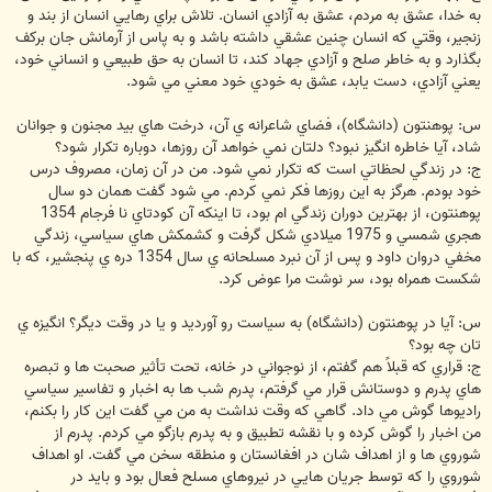
به خدا، عشق به مردم، عشق به آزادي انسان. تلاش براي رهايي انسان از بند و
زنجير، وقتي كه انسان چنين عشقي داشته باشد و به پاس از آرمانش جان بركف
بگذارد و به خاطر صلح و آزادي جهاد كند، تا انسان به حق طبيعي و انساني خود،
يعني آزادي، دست يابد، عشق به خودي خود معني مي شود.
س: پوهنتون (دانشگاه)، فضاي شاعرانه ي آن، درخت هاي بيد مجنون و جوانان
شاد، آيا خاطره انگيز نبود؟ دلتان نمي خواهد آن روزها، دوباره تكرار شود؟
ج: در زندگي لحظاتي است كه تكرار نمي شود. من در آن زمان، مصروف درس
خود بودم. هرگز به اين روزها فكر نمي كردم. مي شود گفت همان دو سال
پوهنتون، از بهترين دوران زندگي ام بود، تا اينكه آن كودتاي نا فرجام 1354
هجري شمسي و 1975 ميلادي شكل گرفت و كشمكش هاي سياسي، زندگي
مخفي دروان داود و پس از آن نبرد مسلحانه ي سال 1354 دره ي پنجشير، كه با
شكست همراه بود، سر نوشت مرا عوض كرد.
س: آيا در پوهنتون (دانشگاه) به سياست رو آورديد و يا در وقت ديگر؟ انگيزه ي
تان چه بود؟
ج: قراري كه قبلاً هم گفتم، از نوجواني در خانه، تحت تأثير صحبت ها و تبصره
هاي پدرم و دوستانش قرار مي گرفتم، پدرم شب ها به اخبار و تفاسير سياسي
راديوها گوش مي داد. گاهي كه وقت نداشت به من مي گفت اين كار را بكنم،
من اخبار را گوش كرده و با نقشه تطبيق و به پدرم بازگو مي كردم. پدرم از
شوروي ها و از اهداف شان در افغانستان و منطقه سخن مي گفت. او اهداف
شوروي را كه توسط جريان هایي در نيروهاي مسلح فعال بود و بايد در