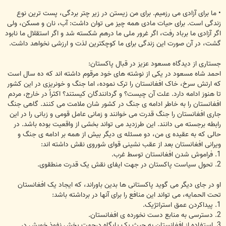
• ما برای آزادی می رزمیم. برای من زیستن در زیر چتر بردگی، پست ترین نوع
زندگی است. برای حیات مادی همه چیز می توان داشت: آب، نان و مسکن، ولی
اگر آزادی ما برباد رفت، اگر غرور ملی ما درهم شکسته شد و اگر استقلال ما نابود
گشت، در آن صورت این زندگی برای ما کوچکترین لذت و ارزشی نخواهد داشت.
جستاری از دیدگاه مسعود عزیز در قبال پاکستان:
احمد شاه مسعود در یکی از نوشته های خود مرقوم داشته اند که ده سال است
که ارتش سرخ، خاک افغانستان را ترک نموده، اما جنگ و خونریزی در این کشور
تا هنوز ادامه دارد. علت آن چیست؟ و گردانندگان کیستند؟ اکثراً در خارج، مردم
افغانستان را به خاطر ادامه ی جنگ در کشور شان ملامت می کنند. گاهی جنگ
جاری افغانستان را جنگ قدرت می خوانند و زمانی عامل قومی و زبانی را در این
رابطه برجسته می دانند. این طرزدید می تواند بخشی از واقعیت بوده باشد. در
حالی که به عقیده ی من، دو مسئله ی دیگر بیش از همه بر ادامه ی جنگ و
ویرانی افغانستان بعد از عقب نشینی قوای شوروی نقش داشته اند:
1. فراموش شدن افغانستان توسط غرب.
2. تحول سیاست پاکستان در جهت ایفای نقش یک قدرت منطقوی.
او در جای دیگر می گوید پاکستانی ها بدین باوراند، که ایجاد یک افغانستان
تحت الحمایه، می تواند این منافع را برای آنها در برداشته باشد:
1. پیداکردن عمق استراتژیک.
2. دسترسی به منابع دست نخورده ی افغانستان.
3. استفاده از افغانستان به حیث یک پایگاه درجهت پخش نفوذ خویش در