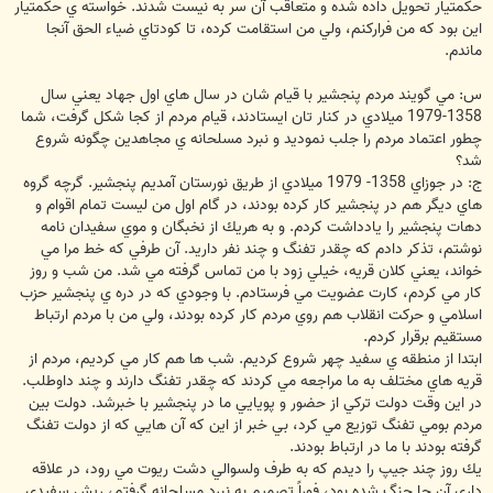
حكمتيار تحويل داده شده و متعاقب آن سر به نيست شدند. خواسته ي حكمتيار
اين بود كه من فراركنم، ولي من استقامت كرده، تا كودتاي ضياء الحق آنجا
ماندم.
س: مي گويند مردم پنجشير با قيام شان در سال هاي اول جهاد يعني سال
1358-1979 ميلادي در كنار تان ايستادند، قيام مردم از كجا شكل گرفت، شما
چطور اعتماد مردم را جلب نموديد و نبرد مسلحانه ي مجاهدين چگونه شروع
شد؟
ج: در جوزاي 1358- 1979 ميلادي از طريق نورستان آمديم پنجشير. گرچه گروه
هاي ديگر هم در پنجشير كار كرده بودند، در گام اول من ليست تمام اقوام و
دهات پنجشير را يادداشت كردم. و به هريك از نخبگان و موي سفيدان نامه
نوشتم، تذكر دادم كه چقدر تفنگ و چند نفر داريد. آن طرفي كه خط مرا مي
خواند، يعني كلان قريه، خيلي زود با من تماس گرفته مي شد. من شب و روز
كار مي كردم، كارت عضويت مي فرستادم. با وجودي كه در دره ي پنجشير حزب
اسلامي و حركت انقلاب هم روي مردم كار كرده بودند، ولي من با مردم ارتباط
مستقيم برقرار كردم.
ابتدا از منطقه ي سفيد چهر شروع كرديم. شب ها هم كار مي كرديم، مردم از
قريه هاي مختلف به ما مراجعه مي كردند كه چقدر تفنگ دارند و چند داوطلب.
در اين وقت دولت تركي از حضور و پويايي ما در پنجشير با خبرشد. دولت بين
مردم بومي تفنگ توزيع مي كرد، بي خبر از اين كه آن هايي كه از دولت تفنگ
گرفته بودند با ما در ارتباط بودند.
يك روز چند جيپ را ديدم كه به طرف ولسوالي دشت ريوت مي رود، در علاقه
داري آن جا جنگ شده بود، فوراً تصميم به نبرد مسلحانه گرفتم، ريش سفيدي