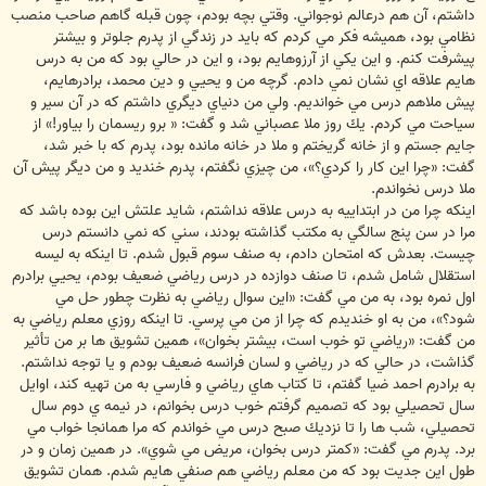
داشتم، آن هم درعالم نوجواني. وقتي بچه بودم، چون قبله گاهم صاحب منصب
نظامي بود، هميشه فكر مي كردم كه بايد در زندگي از پدرم جلوتر و بيشتر
پيشرفت كنم. و اين يكي از آرزوهايم بود، و اين در حالي بود كه من به درس
هايم علاقه اي نشان نمي دادم. گرچه من و يحيي و دين محمد، برادرهايم،
پيش ملاهم درس مي خوانديم. ولي من دنياي ديگري داشتم كه در آن سير و
سياحت مي كردم. يك روز ملا عصباني شد و گفت: « برو ريسمان را بياور!» از
جايم جستم و از خانه گريختم و ملا در خانه مانده بود، پدرم كه با خبر شد،
گفت: «چرا اين كار را كردي؟»، من چيزي نگفتم، پدرم خنديد و من ديگر پيش آن
ملا درس نخواندم.
اينكه چرا من در ابتداييه به درس علاقه نداشتم، شايد علتش اين بوده باشد كه
مرا در سن پنج سالگي به مكتب گذاشته بودند، سني كه نمي دانستم درس
چيست. بعدش كه امتحان دادم، به صنف سوم قبول شدم. تا اينكه به ليسه
استقلال شامل شدم، تا صنف دوازده در درس رياضي ضعيف بودم، يحيي برادرم
اول نمره بود، به من مي گفت: «اين سوال رياضي به نظرت چطور حل مي
شود؟»، من به او خنديدم كه چرا از من مي پرسي. تا اينكه روزي معلم رياضي به
من گفت: «رياضي تو خوب است، بيشتر بخوان»، همين تشويق ها بر من تأثير
گذاشت، در حالي كه در رياضي و لسان فرانسه ضعيف بودم و يا توجه نداشتم.
به برادرم احمد ضيا گفتم، تا كتاب هاي رياضي و فارسي به من تهيه كند، اوايل
سال تحصيلي بود كه تصميم گرفتم خوب درس بخوانم، در نيمه ي دوم سال
تحصيلي، شب ها را تا نزديك صبح درس مي خواندم كه مرا همانجا خواب مي
برد. پدرم مي گفت: «كمتر درس بخوان، مريض مي شوي». در همين زمان و در
طول اين جديت بود كه من معلم رياضي هم صنفي هايم شدم. همان تشويق