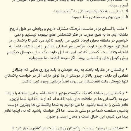
آسیای میانه.
4. دسترسی به یک راه مواصلاتی به آسیای میانه.
5. از بین بردن معضله ی خط دیورند.
٭ ملت پاکستان برادر ماست، فرهنگ مشترک داریم و روابطی در طول تاریخ
داشته ایم. ما به هیچ صورت در فکر کشمکش های بیهوده نیستیم و نمی
خواهیم در منطقه بحران ایجاد کنیم. من بازهم تاکید می کنم تا پاکستان در
استراتژی خود تغییر نیاورد، هرکسی هر تحلیلی که غیر از این داشته باشد، به
اشتباه رفته است. کسانی که غیر این، تحلیل دارند، یک سال، دوسال دیگرهم
پیش کرنیل های پاکستانی بروند، اگر نتیجه گرفتند، ما مسوولیم.
٭ پاکستان در مقابله باهند به زعم خودش با بلند پروازی هایی که جنرالان
نظامی آن دارند، چیزی بالاتر از دوستی از ما توقع دارند. اگر در خواست پاکستان
تنها دوستی ملت افغانستان می بود، اصلاً پرابلمی وجود نمی داشت.
٭ پاکستان می خواهد که یک حکومت مزدور داشته باشد و این مسئله را بارها
من به پاکستانی ها در ملاقات های خود گفته ام که از ما افغانها شما آرزوی
غلام شدن را نداشته باشید. ما می توانیم به شما پاکستانی ها بهترین دوست
باشیم، منفعت شما در دوستی ماست. اما اگر خواسته باشید که نه، اینجا غلام
پیدا می کنیم، این خیال است و محال است و جنون.
٭ عقیده من در مورد سیاست پاکستان روشن است هر کشوری حق دارد تا