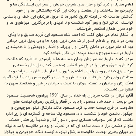
اعلام مقابله و نبرد کره و جان های شیرین خویش را سپر این ایستادگی ها و
پایمردی ها ساختند. و از عظمت و برکت این گونه جانفشانی ها و از خود
گذشتن هاست که در ازمنه تاریخ کشور ما تا امروز، فرزندان این خطه ی باستانی
توانسته اند تیر تلخ و زهر آلود شکست و نا امیدی را بر بزرگترین امپراطوری ها و
خود سران طماع استعمار فرونشاند.
با افتخار تمام می توان گفت که احمد شاه مسعود این فرزند صدیق و با وفای
وطن در تاریخ پر تلاطم کشور از شاخص ترین چهره ها و بی بدیل ترین مردانی
بود که مام میهن در دامان پاکش او را پروراند و افتخار وجودش را تا همیشه ی
تاریخ در قلب مجروح و نیمه تپنده اش تکرار خواهد کرد.
مردی که در تاریخ معاصر وطن چنان حماسه ها و پایمردی ها آفرید که عظمت
کردارش، شوق و غرور را در دل هر افغانی زنده می کند و دل های خسته ی
مردان رنج دیده ی وطن را برای اعاده ی غرور و اقتدار ملی شان می تپاند، و به
ستایش وامی دارد. باز تاب این ستایش و شوق در گلوی بغض زده و قطره، قطره
اشک زنان و مادران با عفت، مردان با غیرت و جوانان پر شور و هدفمند میهن به
نظاره می نشست.
آقای کپلان در کتاب سربازان راه خدا، در سال 1991 پیرامون شخصیت مسعود
می نویسد: «احمد شاه مسعود را باید در قطار بزرگترین رهبران نهضت های
مقاومت در قرن بیست حساب کرد. مسعود مانند مارشال تیتو، هوچیمین و
چیگورا، دشمن خود را شکست داد. مسعود یک ساحه ی گسترده ای را زیر اداره
داشت که از نظر سوقیات عسکری بسیار دشوار گذار و شدیداً زیر فشار حملات
متواتر دشمن قرار داشت. ساحه ای که در تصرف او بود در مقایسه با ساحاتیکه
در دوران رهبری نهضت مقاومت مارشال تیتو، مائوتسه تنگ، هوچیمن و چیگوارا