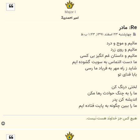
ل
ا
Major I
امیر احمدی2
Re: مادر
پ
چهارشنبه ۲۳ اسفند ۱۳۹۱, ۱:۲۳ ب.ظ
س
ت
مائیم و موج و درد
مائیم و روی زرد
مائیم و داستان غم انگیز بی کسی
ما دست التماس به سویت گشوده ایم
شاید ز راه مهر به فریاد ما رسی
بابا فدای تو
لختی درنگ کن
ما را به چنگ حوادث رها مکن
اندیشه کن پدر
ما را ببین چگونه به پایت فتاده ایم
هیچ کس جز خداوند هست نیست.
ب
ا
ل