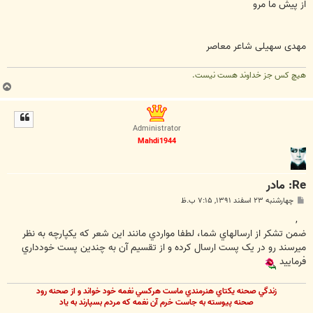
از پیش ما مرو
مهدی سهیلی شاعر معاصر
هیچ کس جز خداوند هست نیست.
ب
ا
ل
ا
Administrator
Mahdi1944
Re: مادر
پ
چهارشنبه ۲۳ اسفند ۱۳۹۱, ۷:۱۵ ب.ظ
س
ت
,
ضمن تشکر از ارسالهاي شما، لطفا مواردي مانند اين شعر که يکپارچه به نظر
ميرسند رو در يک پست ارسال کرده و از تقسيم آن به چندين پست خودداري
فرماييد
زندگي صحنه يکتاي هنرمندي ماست هرکسي نغمه خود خواند و از صحنه رود
صحنه پيوسته به جاست خرم آن نغمه که مردم بسپارند به ياد