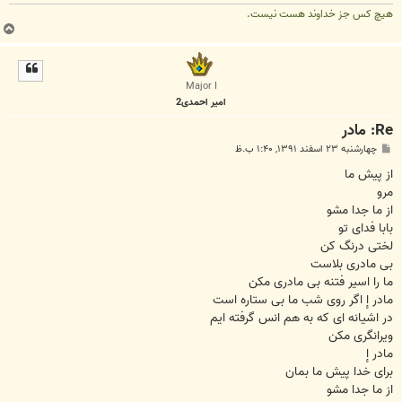
هیچ کس جز خداوند هست نیست.
ب
ا
ل
ا
Major I
امیر احمدی2
Re: مادر
پ
چهارشنبه ۲۳ اسفند ۱۳۹۱, ۱:۴۰ ب.ظ
س
ت
از پیش ما
مرو
از ما جدا مشو
بابا فدای تو
لختی درنگ کن
بی مادری بلاست
ما را اسیر فتنه بی مادری مکن
مادر إ اگر روی شب ما بی ستاره است
در اشیانه ای که به هم انس گرفته ایم
ویرانگری مکن
مادر إ
برای خدا پیش ما بمان
از ما جدا مشو