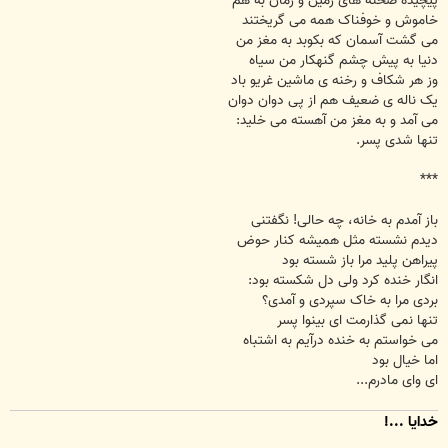
پیچیده صحنه های زمین و زمان به هم
خاموش و خوفناک همه می گریختند
می گشت آسمان که بکوبد به مغز من
دنیا به پیش چشم گنهکار من سیاه
وز هر شکاف و رخنه ی ماشین غریو باد
یک ناله ی ضعیف هم از پی دوان دوان
می آمد و به مغز من آهسته می خلید:
تنها شدی پسر.
***
باز آمدم به خانه، چه حالی! نگفتنی
دیدم نشسته مثل همیشه کنار حوض
پیراهن پلید مرا باز شسته بود
انگار خنده کرد ولی دل شکسته بود:
بردی مرا به خاک سپردی و آمدی؟
تنها نمی گذارمت ای بینوا پسر
می خواستم به خنده درآیم به اشتباه
اما خیال بود
ای وای مادرم...
خدایا ...!