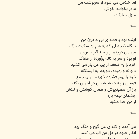
اما خلاص می شود از سرنوشت من
مادر بخواب، خوش
منزل مبارکت.
***
آینده بود و قصه ی بی مادریّ من
نا گاه ضجه ای که به هم زد سکوت مرگ
من می دویدم از وسط قبرها برون
او بود و سر به ناله برآورده از مغاک
خود را به ضعف از پی من باز می کشید
دیوانه و رمیده، دویدم به ایستگاه
خود را بهم فشرده خزیدم میان جمع
ترسان ز پشت شیشه ی در آخرین نگاه
باز آن سفیدپوش و همان کوشش و تلاش
چشمان نیمه باز:
از من جدا مشو.
***
می آمدم و کله ی من گیج و منگ بود
انگار جیوه در دل من آب می کنند