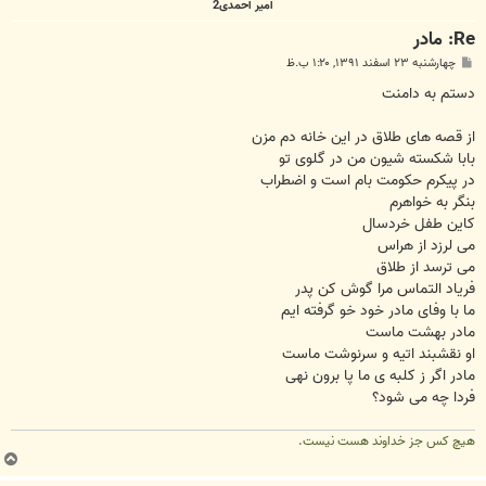
امیر احمدی2
Re: مادر
پ
چهارشنبه ۲۳ اسفند ۱۳۹۱, ۱:۲۰ ب.ظ
س
ت
دستم به دامنت
از قصه های طلاق در این خانه دم مزن
بابا شکسته شیون من در گلوی تو
در پیکرم حکومت بام است و اضطراب
بنگر به خواهرم
کاین طفل خردسال
می لرزد از هراس
می ترسد از طلاق
فریاد التماس مرا گوش کن پدر
ما با وفای مادر خود خو گرفته ایم
مادر بهشت ماست
او نقشبند اتیه و سرنوشت ماست
مادر اگر ز کلبه ی ما پا برون نهی
فردا چه می شود؟
هیچ کس جز خداوند هست نیست.
ب
ا