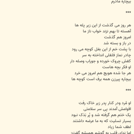
بیچاره مادرم
***
هر روز می گذشت از این زیر پله ها
آهسته تا بهم نزند خواب ناز ما
امروز هم گذشت
در باز و بسته شد
با پشت خم از این بغل کوچه می رود
چادر نماز فلفلی انداخته به سر
کفش چروک خورده و جوراب وصله دار
او فکر بچه هاست
هر جا شده هویج هم امروز می خرد
بیچاره پیرزن همه برف است کوچه ها
***
او مُرد ودر کنار پدر زیر خاک رفت
اقوامش آمدند پی سر سلامتی
یک ختم هم گرفته شد و پُر بَدَک نبود
بسیار تسلیت که به ما عرضه داشتند
لطف شما زیاد
اما ندای قلب به گوشم همیشه گفت: