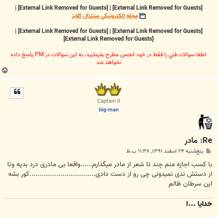
|
[External Link Removed for Guests]
|
[External Link Removed for Guests]
مجله الکترونيکي سنترال کلابز
|
[External Link Removed for Guests]
|
[External Link Removed for Guests]
[External Link Removed for Guests]
لطفا سوالات فني را فقط در خود انجمن مطرح بفرماييد، به اين سوالات در PM پاسخ داده
نخواهد شد
ب
ا
ل
ا
Captain II
big-man
Re: مادر
پ
پنج‌شنبه ۲۴ اسفند ۱۳۹۱, ۱۱:۳۸ ب.ظ
س
ت
با کسب اجازه منم چند تا شعر از مادر میگذارم......واقعا بی مادری درد بدیه وتا
از دستش ندی نمیدونی چی رو از دست دادی..................................کور بشه
این سرطان ظالم
خدایا ...!