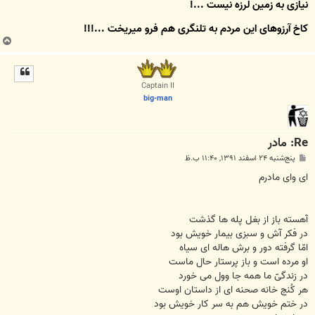
نیازی به زمین لرزه نیست ...!
کاخِ آرزوهای این مردم به تلنگری هم فرو میریخت ...!!!
ب
ا
ل
ا
Captain II
big-man
Re: مادر
پ
پنج‌شنبه ۲۴ اسفند ۱۳۹۱, ۱۱:۴۰ ب.ظ
س
ت
ای وای مادرم
آهسته باز از بغل پله ها گذشت
در فکر آش و سبزی بیمار خویش بود
امّا گرفته دور و برش هاله ای سیاه
او مرده است و باز پرستار حال ماست
در زندگیّ ما همه جا وول می خورد
هر کُنج خانه صحنه ای از داستان اوست
در ختم خویش هم به سر کار خویش بود