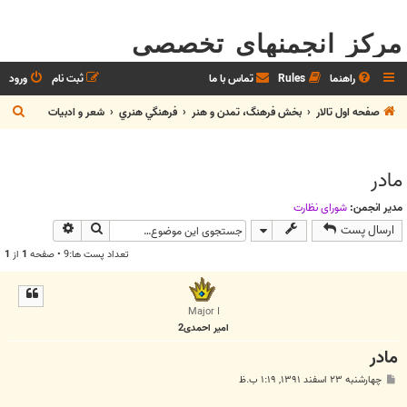
مرکز انجمنهای تخصصی
راهنما
Rules
تماس با ما
ثبت نام
ورود
ج
صفحه اول تالار
بخش فرهنگ، تمدن و هنر
فرهنگي هنري
شعر و ادبيات
س
ت
مادر
ج
و
مدیر انجمن:
شوراي نظارت
جستجو
جستجوی پیش
ارسال پست
تعداد پست ها:9 • صفحه
1
از
1
Major I
امیر احمدی2
مادر
پ
چهارشنبه ۲۳ اسفند ۱۳۹۱, ۱:۱۹ ب.ظ
س
ت