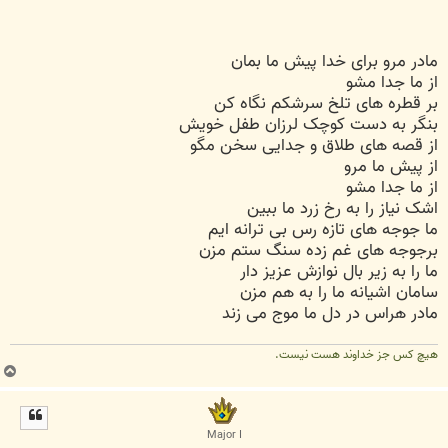
مادر مرو برای خدا پیش ما بمان
از ما جدا مشو
بر قطره های تلخ سرشکم نگاه کن
بنگر به دست کوچک لرزان طفل خویش
از قصه های طلاق و جدایی سخن مگو
از پیش ما مرو
از ما جدا مشو
اشک نیاز را به رخ زرد ما ببین
ما جوجه های تازه رس بی ترانه ایم
برجوجه های غم زده سنگ ستم مزن
ما را به زیر بال نوازش عزیز دار
سامان اشیانه ما را به هم مزن
مادر هراس در دل ما موج می زند
هیچ کس جز خداوند هست نیست.
ب
ا
ل
ا
Major I