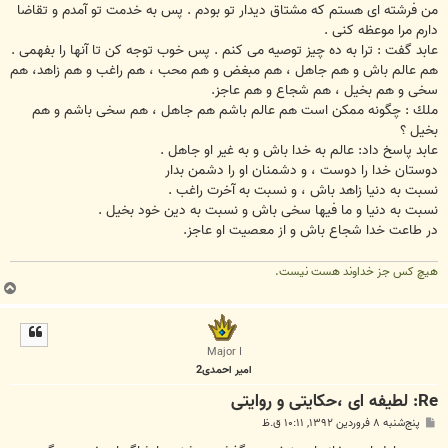
من فرشته اى هستم كه مشتاق ديدار تو بودم . پس به خدمت تو آمدم و تقاضا
دارم مرا موعظه كنى .
عابد گفت : ترا به ده چيز توصيه مى كنم . پس خوب توجه كن تا آنها را بفهمى .
هم عالم باش و هم جاهل ، هم مبغض و هم محب ، هم راغب و هم زاهد، هم
سخى و هم بخيل ، هم شجاع و هم عاجز.
ملك : چگونه ممكن است هم عالم باشم هم جاهل ، هم سخى باشم و هم
بخيل ؟
عابد پاسخ داد: عالم به خدا باش و به غير او جاهل .
دوستان خدا را دوست ، و دشمنان او را دشمن بدار
نسبت به دنيا زاهد باش ، و نسبت به آخرت راغب .
نسبت به دنيا و ما فيها سخى باش و نسبت به دين خود بخيل .
در طاعت خدا شجاع باش و از معصيت او عاجز.
هیچ کس جز خداوند هست نیست.
ب
ا
ل
ا
Major I
امیر احمدی2
Re: لطیفه ای ،حکایتی و روایتی
پ
پنج‌شنبه ۸ فروردین ۱۳۹۲, ۱۰:۱۱ ق.ظ
س
ت