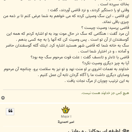
بخاك سپرده است .
وقتى او را دستگير كردند، و نزد قاضى آوردند، گفت :
اى قاضى ، اين سگ وصيتى كرده كه مى خواهم به شما عرض كنم تا بر ذمه من
چيزى باقى نماند.
قاضى پرسيد: وصيت چيست ؟
آن مرد گفت : هنگامى كه سگ در حال موت بود به او اشاره كردم كه همه اين
گوسفندان از آن تو است . پس وصيت كن كه آنها را به چه كسى بدهم .
سگ به خانه شما كه قاضى شهر هستيد اشاره كرد. اينك گله گوسفندان حاضر
و آماده ، و در اختيار شما است .
قاضى با تاءثر و تاءسف گفت : علت فوت مرحوم سگ چه بود؟
آيا به چيز ديگرى وصيت نكرد؟
خداوند به نعمات اخروى بر او منت نهد و تو نيز به سلامت برو. چنانچه آن مرحوم
وصاياى ديگرى داشت ما را آگاه گردان تابه آن عمل كنيم .
به اين ترتيب چوپان از مرگ نجات يافت .
هیچ کس جز خداوند هست نیست.
ب
ا
ل
ا
Major I
امیر احمدی2
Re: لطیفه ای ،حکایتی و روایتی