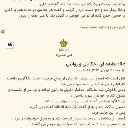
رختخواب ریخت و وقتیکه خواست بلند کند گفت یا علی.
واعظ بیدار شد و مچ دست دزد را گرفت و گفت هر چه من در مدت عمر با گفتن
یا حسین جمع کرده ام تو می خواهی با گفتن یک یا علی همه را ببری.
هیچ کس جز خداوند هست نیست.
ب
ا
ل
ا
Major I
امیر احمدی2
Re: لطیفه ای ،حکایتی و روایتی
پ
جمعه ۲ فروردین ۱۳۹۲, ۱۰:۵۵ ب.ظ
س
ت
نقل است که فضیل بن عیاض که یکی از رجال طریقت است ،شاگردی داشت
که اعلم ترین شاگردان او محسوب می شد.
وقتی ناخوش شد ،هنگام احتضار فضیل به بالین او امد و نزد سر او نشست و
شروع کرد به خواندن سوره یاسین ،
ان شاگرد محتضر گفت :این سوره را مخوان ای استاد.
فضیل ساکت شد و به او گفت بگو لااله الا الله گفت نمی گویم
پس با این حالت مرد.
فضیل از مشاهده این حالت بسیار ناراحت شد و به منزل خود رفت و بیرون
نیامد،سپس او را در خواب دید که او را بسوی جهنم می کشند.