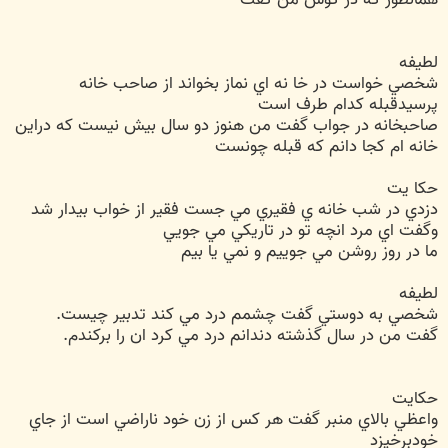
لطيفه
شخصي خواست در خا نه اي نماز بخواند از صاحب خانه
پرسيدقبله كدام طرف است
صاحبخانه در جواب گفت من هنوز دو سال بيش نيست كه دراين
خانه ام كجا دانم كه قبله چونست
حكا يت
دزدي در شب خانه ي فقيري مي جست فقير از خواب بيدار شد
وگفت اي مرد انچه تو در تاريكي مي جويي
ما در روز روشن مي جوييم و نمي يا بيم
لطيفه
شخصي به دوستي گفت چشمم درد مي كند تدبير چيست.
گفت من در سال گذشته دندانم درد مي كرد ان را بركندم.
حكايت
واعظي بالاي منبر گفت هر كس از زن خود ناراضي است از جاي
خودبرخيزد