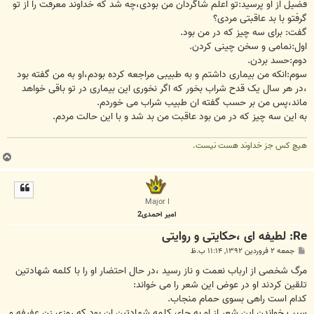
فضیل از او پرسید:تو اعلم شاگردان من بودی،چه شد که خداوند معرفت را از تو
گرفتو با بد عاقبتی مردی؟
گفت: برای سه چیز که در من بود.
اول:نمامی و سخن چینی کردن.
دوم:حسد بردن.
سوم:انکه من بیماری داشتم و به طبیبی مراجعه کرده بودم،او به من گفته بود
،در هر سال یک قدح شراب بخور که اگر نخوری این بیماری در تو باقی خواهد
ماند،پس من بر حسب گفته ان طبیب شراب می خوردم.
به این سه چیز که در من بود عاقبت من بد شد و با این حالت مردم.
هیچ کس جز خداوند هست نیست.
ب
ا
ل
ا
Major I
امیر احمدی2
Re: لطیفه ای ،حکایتی و روایتی
پ
جمعه ۲ فروردین ۱۳۹۲, ۱۱:۱۴ ب.ظ
س
ت
مرگ شخصی از ارباب نعمت و ناز رسید ،در حال احتضار او را با کلمه شهادتین
تلقین کردند او در عوض این شعر را می خواند:
کدام است راهی بسوی حمام منجاب.
سبب خواندن این شعر از او به جای کلمه شهادتین ان بود که روزی زن عفیفه و