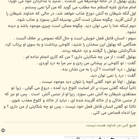
روزى بهلول از در خانه ابوحنيفه مى گذشت . شنيد با شاگردان خود مى گويد:
امام صادق عليه السلام سه مطلب مى گويد كه من آنرا نمى پسندم .
اول آنكه شيطان به آتش دوزخ عذاب خواهد شد، در حالى كه خداوند شيطان را
از آتش آفريد. چگونه ممكن است آتش بوسيله آتش بسوزد و عذاب شود.
دوم اينكه خدا را نمى توان ديد. چگونه ممكن است چيزى موجود باشد و ديده
نشود.
سوم : انسان فاعل فعل خويش است و حال آنكه نصوص بر خلاف آنست .
هنگامى كه بهلول اين سخنان را شنيد، كلوخى برداشت و به سوى او پرتاب كرد.
شاگردانش بهلول را گرفتند و نزد خليفه بردند.
بهلول گفت : از من چه شكايتى دارى ؟ من كه كارى انجام نداده ام .
گفت : تو كلوخى بر پيشانى من زدى و سر مرا به درد آوردى .
بهلول : درد كجاست ؟ آن را به من نشان بده .
گفت : درد را نمى توان ديد.
بهلول : اولاً تو خود گفتى آنچه را نتوان ديد موجود نيست .
ثانياً اينكه گفتى سرت بر اثر اصابت كلوخ درد آمده ، دروغ مى گوئى . زيرا تو
معتقدى شيطان به آتش نمى سوزد. زيرا او از جنس آتش ‍ است . پس تو نيز كه
از جنس خاكى و از خاك آفريده شده اى ، نبايد از خاك و كلوخ معذب شوى .
ثالثا تو گفتى انسان فاعل فعل خود نيست ، پس تو چه شكايتى از من دارى ؟ و
چرا ادعاء قصاص مى كنى .
هیچ کس جز خداوند هست نیست.
ب
ا