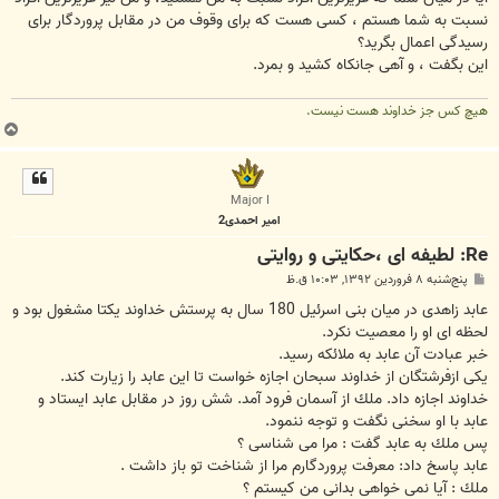
نسبت به شما هستم ، كسى هست كه براى وقوف من در مقابل پروردگار براى
رسيدگى اعمال بگريد؟
اين بگفت ، و آهى جانكاه كشيد و بمرد.
هیچ کس جز خداوند هست نیست.
ب
ا
ل
ا
Major I
امیر احمدی2
Re: لطیفه ای ،حکایتی و روایتی
پ
پنج‌شنبه ۸ فروردین ۱۳۹۲, ۱۰:۰۳ ق.ظ
س
ت
عابد زاهدى در ميان بنى اسرئيل 180 سال به پرستش خداوند يكتا مشغول بود و
لحظه اى او را معصيت نكرد.
خبر عبادت آن عابد به ملائكه رسيد.
يكى ازفرشتگان از خداوند سبحان اجازه خواست تا اين عابد را زيارت كند.
خداوند اجازه داد. ملك از آسمان فرود آمد. شش روز در مقابل عابد ايستاد و
عابد با او سخنى نگفت و توجه ننمود.
پس ملك به عابد گفت : مرا مى شناسى ؟
عابد پاسخ داد: معرفت پروردگارم مرا از شناخت تو باز داشت .
ملك : آيا نمى خواهى بدانى من كيستم ؟