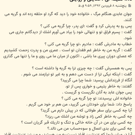
پ
پنج‌شنبه ۸ فروردین ۱۳۹۲, ۹:۵۹ ق.ظ
س
ت
جوان عابدى هنگام مرگ ، خانواده خود را ديد كه گرد او حلقه زده اند و گريه مى
كنند.
پس رو به پدرش كرد و گفت :اى پدر، چرا گريه مى كنى ؟
گفت : پسرم فراق تو و تنهائى خود را بياد مى آورم اشك از ديدگانم جارى مى
شود.
خطاب به مادرش گفت : مادرم ،تو چرا گريه مى كنى ؟
گفت : گريه من به خاطر غم فقدان تو است . عمرى من و پدرت زحمت كشيديم
كه عصاى دوران پيرى ما باشى ، اكنون از ميان ما مى روى و ما را تنها مى گذارى
.
پس به همسرش گفت : چه چيزى ترا به گريه وا داشته است ؟
گفت : اينكه نيكى ترا از دست مى دهم و به غير تو نيازمند مى شوم .
آنگاه از فرزندانش پرسيد: شما چرا مى گرييد؟
گفتند: به خاطر يتيمى و خوارى پس از تو.
پس جوان عابد به آنان نگريست و گريست .
خانواده اش پرسيدند: تو چرا گريه مى كنى ؟
پاسخ داد: شما براى خودتان مى گرييد، من هم بر خود مى گريم .
آيا چه كسى براى سفر طولانى كه در پيش دارم مى گريد؟
چه كسى به خاطر كمى زاد و توشه من اشك مى ريزد؟
چه كسى براى من در آن خانه خاكى و تنگ و تاريك قبر گريان است ؟
چه كسى براى بدى اعمال و سوءحساب من مى نالد.؟
آيا در ميان شما كه عزيزترين افراد نسبت به من هستيد، و من نيز عزيزترين افراد