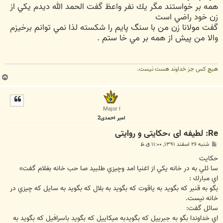
همه بر خواستند مگر يك نفر واعظ گفت الحمد الله ديدم يكي از
زن خود راضي است
گفت مولانا زن من با سنگ پايم را شكسته لذا نمي توانم برخيزم
والا من پيش از همه بر مي خا ستم .
هیچ کس جز خداوند هست نیست.
ب
ا
ل
ا
Major I
امیر احمدی2
Re: لطیفه ای ،حکایتی و روایتی
پ
شنبه ۲۶ اسفند ۱۳۹۱, ۱۱:۰۰ ق.ظ
س
ت
حكايت
سا ئلي به در خانه يكي از اغنيا امد وچيزي طلبيد صا حب خانه بغلام گفت»
اي مبارك :
بگو به قنبر كه بگويد به ياقوت كه بگويد به بلال كه بگويد به سايل كه چيزي در
خانه نيست.
سائل گفت:
اي خداوندا بگو به جبرييل كه بگويدبه ميكاييل كه بگويد باسرافيل كه بگويد به