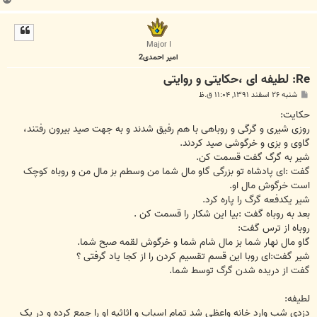
ا
ل
ا
Major I
امیر احمدی2
Re: لطیفه ای ،حکایتی و روایتی
پ
شنبه ۲۶ اسفند ۱۳۹۱, ۱۱:۰۴ ق.ظ
س
ت
حکایت:
روزی شیری و گرگی و روباهی با هم رفیق شدند و به جهت صید بیرون رفتند،
گاوی و بزی و خرگوشی صید کردند.
شیر به گرگ گفت قسمت کن.
گفت :ای پادشاه تو بزرگی گاو مال شما من وسطم بز مال من و روباه کوچک
است خرگوش مال او.
شیر یکدفعه گرگ را پاره کرد.
بعد به روباه گفت :بیا این شکار را قسمت کن .
روباه از ترس گفت:
گاو مال نهار شما بز مال شام شما و خرگوش لقمه صبح شما.
شیر گفت:ای روبا این قسم تقسیم کردن را از کجا یاد گرفتی ؟
گفت از دریده شدن گرگ توسط شما.
لطیفه:
دزدی شب وارد خانه واعظی شد تمام اسباب و اثاثیه او را جمع کرده و در یک