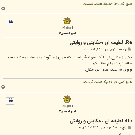
هیچ کس جز خداوند هست نیست.
ب
ا
ل
ا
Major I
امیر احمدی2
Re: لطیفه ای ،حکایتی و روایتی
پ
جمعه ۲ فروردین ۱۳۹۲, ۱۱:۱۶ ب.ظ
س
ت
یکی از منازل ترسناک اخرت قبر است که هر روز میگوید:منم خانه وحشت،منم
خانه غربت،منم خانه کرم.
و وای به عقبه های این منزل.
هیچ کس جز خداوند هست نیست.
ب
ا
ل
ا
Major I
امیر احمدی2
Re: لطیفه ای ،حکایتی و روایتی
پ
پنج‌شنبه ۸ فروردین ۱۳۹۲, ۹:۵۲ ق.ظ
س
ت