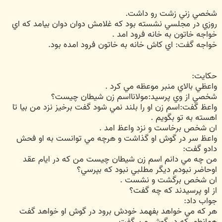
ت
شخصي زني زشت رو داشت.
روزي در مجلسي نشسته بود كه غلامش دوان دوان بيامد كه اي
خواجه خاتون به خانه فرود امد .
خواجه گفت: اي كاش خانه به خاتون فرود امده بود.
حكايت:
واعظي بالاي منبر موعظه مي كرد .
شخصي از وي پرسيد:مولانااسم زن شيطان چيست؟
واعظ گفت:اسم زن او را بلند نمي شود گفت برخيز نزد من بيا تا
اهسته به تو بگويم .
ان شخص برخاست و نزد واعظ امد .
واعظ سر در گوش او گذاشت و هرچه مي توانست به او فحش
دادو گفت:
من چه مي دانم اسم زن شيطان چيست من كه در ايام عقد
اوحاضر نبودم ديگر مطلبي نبود كه بپرسي؟
ان شخص برگشت و نشست .
از او پرسيدند كه چه گفت؟
جواب داد:
هر كه مي خواهد بفهمد خودش برود در گوش او خواهد گفت
همانطور كه در گوش من گفت