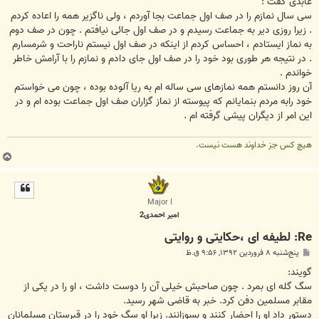
عابدى گفت :
سى سال نمازم را در صف اول جماعت بجا آوردم ، ولى ناگزير همه را اعاده كردم
. زيرا روزى دير به جماعت رسيدم و در صف اول جائى نيافتم . چون در صف دوم
به نماز ايستادم ، احساس كردم از اينكه در صف اول نيستم ناراحت و شرمسارم
. در نتيجه هر طورى بود خود را در صف اول جاى دادم و نمازم را با آرامش خاطر
خواندم .
آن روز دانستم همه نمازهاى سى ساله ام به ريا آلوده بوده ، چون مى خواستم
خود رابه مردم بنمايانم كه پيوسته از نماز گزاران صف اول جماعت بوده ام و در
اين امر از ديگران پيشى گرفته ام .
هیچ کس جز خداوند هست نیست.
ب
ا
ل
ا
Major I
امیر احمدی2
Re: لطیفه ای ،حکایتی و روایتی
پ
پنج‌شنبه ۸ فروردین ۱۳۹۲, ۹:۵۶ ق.ظ
س
ت
گويند:
سگ گله اى بمرد . چون صاحبش خيلى آن را دوست داشت ، او را در يكى از
مقابر مسلمين دفن كرد. خبر به قاضى شهر رسيد.
دستور داد او را احضار كنند و بسوزانند. زيرا او سگ خود را در قبرستان مسلمانان