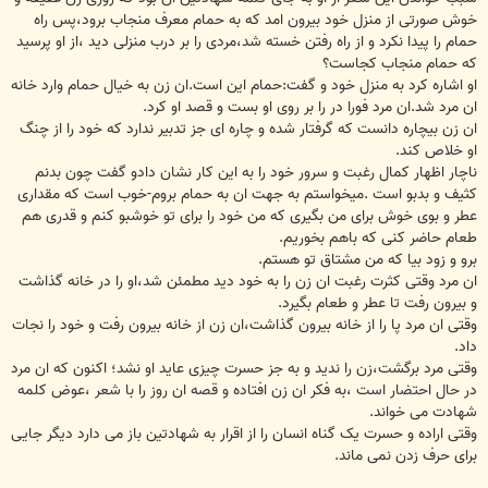
خوش صورتی از منزل خود بیرون امد که به حمام معرف منجاب برود،پس راه
حمام را پیدا نکرد و از راه رفتن خسته شد،مردی را بر درب منزلی دید ،از او پرسید
که حمام منجاب کجاست؟
او اشاره کرد به منزل خود و گفت:حمام این است.ان زن به خیال حمام وارد خانه
ان مرد شد.ان مرد فورا در را بر روی او بست و قصد او کرد.
ان زن بیچاره دانست که گرفتار شده و چاره ای جز تدبیر ندارد که خود را از چنگ
او خلاص کند.
ناچار اظهار کمال رغبت و سرور خود را به این کار نشان دادو گفت چون بدنم
کثیف و بدبو است .میخواستم به جهت ان به حمام بروم-خوب است که مقداری
عطر و بوی خوش برای من بگیری که من خود را برای تو خوشبو کنم و قدری هم
طعام حاضر کنی که باهم بخوریم.
برو و زود بیا که من مشتاق تو هستم.
ان مرد وقتی کثرت رغبت ان زن را به خود دید مطمئن شد،او را در خانه گذاشت
و بیرون رفت تا عطر و طعام بگیرد.
وقتی ان مرد پا را از خانه بیرون گذاشت،ان زن از خانه بیرون رفت و خود را نجات
داد.
وقتی مرد برگشت،زن را ندید و به جز حسرت چیزی عاید او نشد؛ اکنون که ان مرد
در حال احتضار است ،به فکر ان زن افتاده و قصه ان روز را با شعر ،عوض کلمه
شهادت می خواند.
وقتی اراده و حسرت یک گناه انسان را از اقرار به شهادتین باز می دارد دیگر جایی
برای حرف زدن نمی ماند.