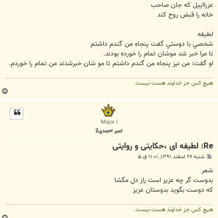
عزرااييل كه جان صاحب
خانه را قبض روح كند
لطيفه
شخصي با دوستي گفت پنجاه من گندم داشتم
تا مرا خبر شد موشان تمام را خورده بودند.
او گفت: من نيز پنجاه من گندم داشتم تا مو شان خبرشدند من تمام را خوردم.
هیچ کس جز خداوند هست نیست.
ب
ا
ل
ا
Major I
امیر احمدی2
Re: لطیفه ای ،حکایتی و روایتی
پ
شنبه ۲۶ اسفند ۱۳۹۱, ۱۱:۰۱ ق.ظ
س
ت
شعر
بدوست گر چه عزيز است راز دل مگشا
كه دوست بگويد بدوستان عزيز
هیچ کس جز خداوند هست نیست.
ب