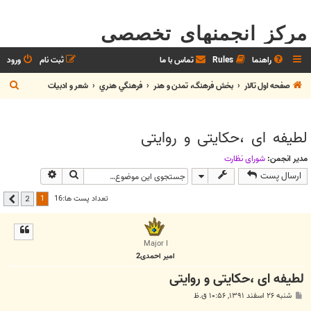
مرکز انجمنهای تخصصی
راهنما
Rules
تماس با ما
ثبت نام
ورود
ج
صفحه اول تالار
بخش فرهنگ، تمدن و هنر
فرهنگي هنري
شعر و ادبيات
س
ت
لطیفه ای ،حکایتی و روایتی
ج
و
مدیر انجمن:
شوراي نظارت
جستجو
جستجوی پیشر
ارسال پست
1
تعداد پست ها:16
2
بعدی
Major I
امیر احمدی2
لطیفه ای ،حکایتی و روایتی
پ
شنبه ۲۶ اسفند ۱۳۹۱, ۱۰:۵۶ ق.ظ
س