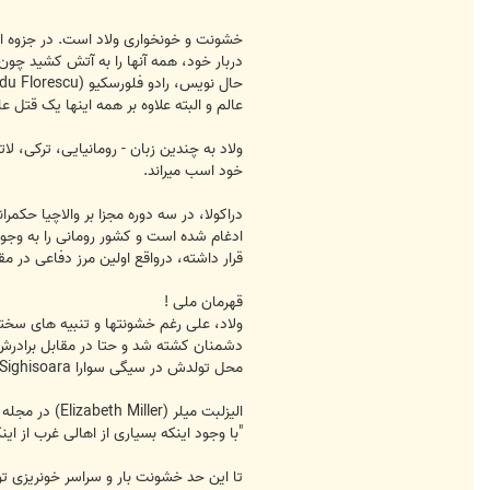
دربار خود، همه آنها را به آتش کشید چون 
عالم و البته علاوه بر همه اینها یک قتل ع
ولاد به چندین زبان - رومانیایی، ترکی، ل
خود اسب میراند.
ادغام شده است و کشور رومانی را به وجود 
قرار داشته، درواقع اولین مرز دفاعی در 
قهرمان ملی !
ولاد، علی رغم خشونتها و تنبیه های سختی 
دشمنان کشته شد و حتا در مقابل برادرش 
محل تولدش در سیگی سوارا Sighisoara و مدفنش در سناگوو Snagov، هردو مکانهایی حفاظت شده و مهم به شمار میروند.
الیزلبت میلر (Elizabeth Miller) در مجله "روزنامه تاریکی" (Journal of the Dark) مینویسد:
"با وجود اینکه بسیاری از اهالی غرب از ا
تا این حد خشونت بار و سراسر خونریزی تو