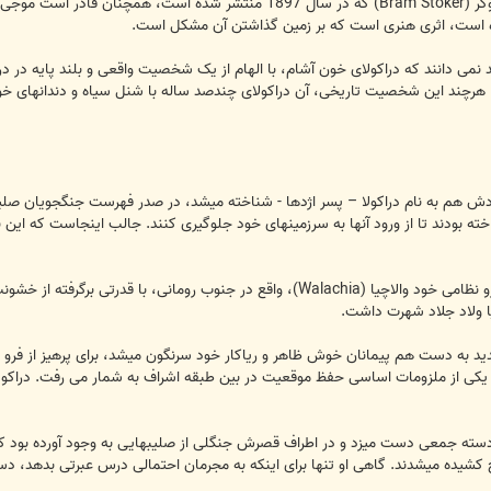
کتاب دراکولا (Dracula)، به قلم برام استوکر (Bram Stoker) که در سال 
 است، اثری هنری است که بر زمین گذاشتن آن مشکل است.
د نمی دانند که دراکولای خون آشام، با الهام از یک شخصیت واقعی و بلند پایه در درب
رچند این شخصیت تاریخی، آن دراکولای چندصد ساله با شنل سیاه و دندانهای خون 
ه حتا در زمان خودش هم به نام دراکولا – پسر اژدها - شناخته میشد، در صدر فهرست جنگجو
اخته بودند تا از ورود آنها به سرزمینهای خود جلوگیری کنند. جالب اینجاست که این
هرچند، دراکولا یک قدیس نبود. او بر قلمرو نظامی خود والاچیا (Walachia)، واقع
دید به دست هم پیمانان خوش ظاهر و ریاکار خود سرنگون میشد، برای پرهیز از فرو 
، یکی از ملزومات اساسی حفظ موقعیت در بین طبقه اشراف به شمار می رفت. دراک
سته جمعی دست میزد و در اطراف قصرش جنگلی از صلیبهایی به وجود آورده بود که
خ کشیده میشدند. گاهی او تنها برای اینکه به مجرمان احتمالی درس عبرتی بدهد، دس