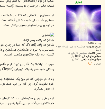
ت
gigi64
قدرت تخیل درخشان نویسنده آراسته شده
اما بسیاری از کسانی که کتاب را خوانده ان
همتای افسانه ای خود، شکل گرفته است. ه
دراکولای برام استوکر بسیار بیشتر است.
شاهزاده ولاد، پسر اژدها
پست:
1420
شاهزاده ولاد (Vlad)، ک
تاریخ عضویت:
دوشنبه ۱۷ مهر ۱۳۸۵, ۹:۵۶
رنسانس، به نبرد با عثمانیان مسلمان پرد
ق.ظ
محل اقامت:
سرزمین تاریکی ها
گشته، نام یک جنگجوی مذهبی است.
سپاس‌های ارسالی:
1082 بار
سپاس‌های دریافتی:
869 بار
ت
تماس:
م
وطنان خود هم به ولاد تیپیش (Tepes) یا ولاد جلاد شهرت داشت.
ا
س
g
i
ولاد، در دورانی که هر روز یک شاهزاده ج
g
خود تقویت کرد، چرا که این بی اعتمادی
i
6
آن عبور نمیکرد.
4
او در طی دوران حکومتش، به کشتارهای د
خیانتشان میرفت، بر روی آنها به چهار می