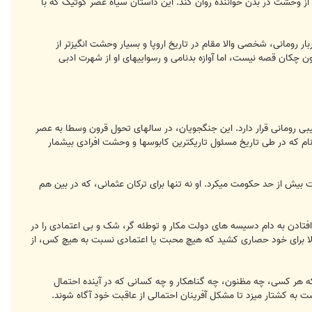
1897 منتشر شده است، همچنان قادر است موجی از وحشت در بدن خواننده روان کند. این داستان سیاه عصر گوتیک که با
ار رومانی، شخصی والا مقام در تاریخ اروپا و بسیار وحشت انگیزتر از
چکان قصه نیست، اما آوازه بدنامی و رسواییهای او از شهرت ادبی
یان صلیبی رومانی قرار دارد. این جنگجویان، در سالهای تحول قرون وسطا به عصر
 نام که در طی تاریخ مسئول تاریکترین کابوسها و وحشت افرادی بیشمار
 در جنوب رومانی، با قدرتی برگرفته از خشونت بیش از حد حکومت میکرد. او نه تنها برای ترکان عثمانی، که در بین هم
افتادن به دام دسیسه های دولت مکار و توطئه گر، شک و بی اعتمادی را در
ولا برای خود حصاری کشید که هیچ محبت یا اعتمادی نسبت به هیچ کس، از
 هر کسی، چه مظنون، چه گناهکار و چه کسانی که در آینده احتمال
ت به کشتار میزد تا مشکل آفرینان احتمالی از عاقبت خود آگاه شوند.