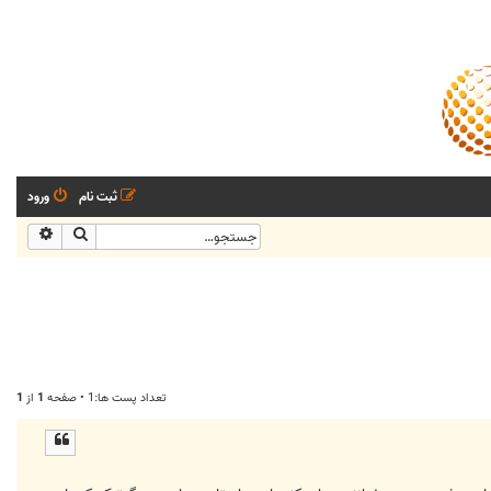
ثبت نام
ورود
جستجو
جستجو
تعداد پست ها:1 • صفحه
1
از
1