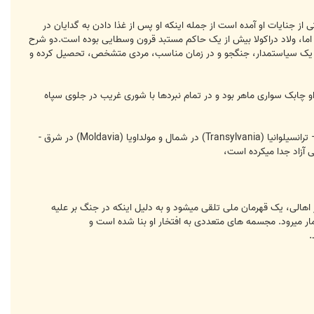
لاد در سال 1476، در نورمبرگ آلمان منتشر شد، فهرستی از جنایات او آمده است از جمله اینکه او پس از غذا دادن به گدایان در
ند. اما، ولاد دراکولا بیش از یک حاکم مستبد قرون وسطایی بوده است.دو شرح
Raymond McNally) او را "مرد چندین چهره" نامیده اند. او یک سیاستمدار، جنگجو و در زمان مناسب، مردی متشخص، تحصیل کرده و
 او چابک سواری ماهر بود و در تمام نبردها با شوری غریب در جلوی سپاه
دراکولا، در سه دوره مجزا بر والاچیا حکمرانی کرده است که یکی از سه امیر نشین مهم مجارستان بوده و بعدها با دوتای دیگر – ترانسیلوانیا (Transylvania) در شمال و مولداویا (Moldavia) در شرق -
ی آزاد جدا میکرده است،
ز اهالی، یک قهرمان ملی تلقی میشود و به دلیل اینکه در جنگ بر علیه
ر میرود. مجسمه های متعددی به افتخار او بنا شده است و