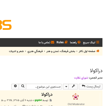
لینک سریع
راهنما
Rules
تماس با ما
صفحه اول تالار
بخش فرهنگ، تمدن و هنر
فرهنگي هنري
شعر و ادبيات
دراکولا
مدیر انجمن:
شوراي نظارت
جستجو
جستجوی پی
ارسال پست
دراکولا
پ
توسط
gigi64
»
شنبه ۶ آبان ۱۳۸۵, ۳:۲۵ ب.ظ
س
Old Moderator