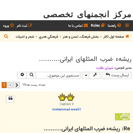
مرکز انجمنهای تخصصی
راهنما
Rules
تماس با ما
ثبت نام
ورود
ج
صفحه اول تالار
بخش فرهنگ، تمدن و هنر
فرهنگي هنري
شعر و ادبيات
س
ت
ریشهء ضرب المثلهای ایرانی..........
ج
و
مدیر انجمن:
شوراي نظارت
جستجو
جستجوی پیش
ارسال پست
2
تعداد پست ها:19
1
قبلی
Captain II
mohammad area51
Re: ریشهء ضرب المثلهای ایرانی..........