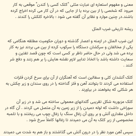
معنی و مفهوم استعاره ای عبارت مثلی "کلک کسی را کندن" موقعی به کار
میرود که شخصی را از بین برده یا از جایی که در آن کار می کرده اخراج کرده
باشند.در چنین موارد و نظایر آن گفته می شود : بالاخره کلکش را کندند .
ریشه تاریخی ضرب المثل
این ضرب المثل در ازمنه و اعصار گذشته و دوران حکومیت مطلقه هنگامی که
یکی از مخالفان و سرکشان دستگاه را سرکوب کرده از بین می بردند نیز به کار
برده می شد ولی در حال حاضر ناظر بر کسی است که چون قصد تفتین و
سعایت داشته باشد با اتخاذ تدابیر لازم نقشه هایش را بر هم زنند و دفع شر
کنند .
کلک آتشدان کلی و سفالین است که آهنگران از آن برای سرخ کردن فلزات
استفاده می کردند تا بتوانند آهن و فلز گداخته را در روی سندان و زیر چکش به
هر شکلی که بخواهند در بیاورند .
کلک مزبوربه شکل تقریبی گلدانهای معمولی ساخته می شد و در زیر آن
سوراخی داشت که لوله دمیدن را از زیر زمین به آن متصل می کردند . آن گاه در
داخل مقداری آتش و بر روی آن زغال سنگ یا زغال چوب می ریختند و با تلمبه
مخصوصی از زیر کلک به آن می دمیدند تا زغالها کاملاً سرخ شود .
سپس آهن مورد نظر را در درون آتش می گذاشتند و باز هم به شدت می دمیدند