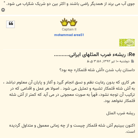
جوی آب می برند از همدیگر راضی باشند و اکثر بین دو شریک شکراب می شود. "
ب
ا
ل
ا
Captain II
mohammad area51
Re: ریشهء ضرب المثلهای ایرانی..........
پ
دوشنبه ۱۰ تیر ۱۳۹۲, ۳:۵۸ ق.ظ
س
ت
داستان باب شدن «آش شله قلمکار» چه بود؟
هر کاری که بدون رعایت نظم و نسق انجام گیرد و آغاز و پایان آن معلوم نباشد ،
به آش شله قلمکار تشبیه و تمثیل می شود . اصولا هر عمل و اقدامی که در
ترکیب آن توجه نشود، قهرأ به صورت معجونی در می آید که کمتر از آش شله
قلمکار نخواهد بود.
ریشه ضرب المثل
اکنون ببینیم آش شله قلمکار چیست و از چه زمانی معمول و متداول گردیده
است.