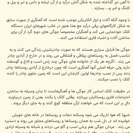
تا آهن نیز گداخته شده به شکل آتش درآید و از آن تیشه و داس و تبر و بیل و
کلنگ و انبر و... بسازند .
با وجود آنکه آلات و ابزار الکتریکی موجب شده است که آهنگری از صورت سابق
به شکل کارگاههای برقی درآید مع هذا هنوز در غالب شهرهای ایران دستگاه
کلک خودنمایی می کند و آهنگران مخصوصاً جوگی های دوره گرد از آن برای
ساختن آلات و اشیاء فلزی استفاده می کنند .
جوگی ها قبایل سیاری هستند که به صورت چادرنشینی زندگی می کنند و به
تناسب فصل به روستاهای ییلاقی و قشلاقی می روند و در خارج از آبادی چادر
می زنند . اگرچه هر یک از خانواده های جوگی چند راس اسب و الاغ و گوسفند
دارند ولی حرفه اصلی آنها آهنگری است که چون درخارج از آبادی روستاها چادر
زدند پس از نصب چادرها اولین کارشان این است که زمین جلوی چادر را کنده
کلک را نصب میکنند .
در حقیقت کلک اساس کار جوگی ها و آهنگرهاست تا بدان وسیله به ساختن
احتیاجات فلزی روستائیان بپردازند .وقتی کلک را بکنند یعنی از زمین دربیاورند
دال بر این است که می خواهند ازآن منظقه کوچ کنند و به جای دیگر بروند .
شبها که هوا تاریک می شود وسکنه دهات و روستاها در خانه های خویش
خوابیده اند در دل شب به همان روستاها و روستاهای مجاور می روند و دستبرد
می زنند . مردان جوگی هم برخی اسب و گاو می دزدند و شبانه به وسیله ایادی
خویش حیوانات مسروقه را به نقاط دور دست می فرستند و به قیمت نازل می