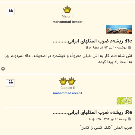
ا
ل
ا
Major II
mohammad tomcat
Re: ریشهء ضرب المثلهای ایرانی..........
پ
دوشنبه ۱۰ تیر ۱۳۹۲, ۶:۵۸ ق.ظ
س
ت
آش شله قلم کار یه اش خیلی معروف و خوشمزه در اصفهانه. حالا نمیدونم چرا
به اینجا راه پیدا کرده.
ب
ا
ل
ا
Captain II
mohammad area51
Re: ریشهء ضرب المثلهای ایرانی..........
پ
جمعه ۱۴ تیر ۱۳۹۲, ۱:۲۵ ق.ظ
س
ت
ضرب المثل "کلک کسی را کندن"