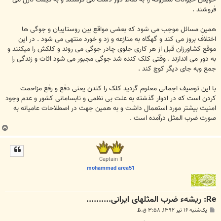
فروشند .
همین مسائل موجب می شود که بعضی مواقع بین روستاییان و جوگی ها
اختلاف بروز می کند و گهگاه به منازعه و زد و خورد منتهی می شود . در این
موقع کشاورزان قبل از هر کاری جلوی چادر جوگی می روند و کلکش را میکنند و
به دور می اندازند . وقتی کلک کنده شد جوگی مجبور می شود اثاث و زندگی را
جمع وبه جای دیگر کوچ کند .
با این توصیف اجمالی معلوم گردید کلک را کندن یعنی دفع و رفع مزاحمت
کردن است که در ادوار گذشته به علت بی نظمی و نابسامانی کشور و عدم وجود
امنیت بیشتر مورد استعمال داشت و به همین جهت در اصطلاحات عامیانه به
صورت ضرب المثل درآمده است .
ب
ا
ل
ا
Captain II
mohammad area51
Re: ریشهء ضرب المثلهای ایرانی..........
پ
یک‌شنبه ۱۶ تیر ۱۳۹۲, ۳:۵۸ ق.ظ
س