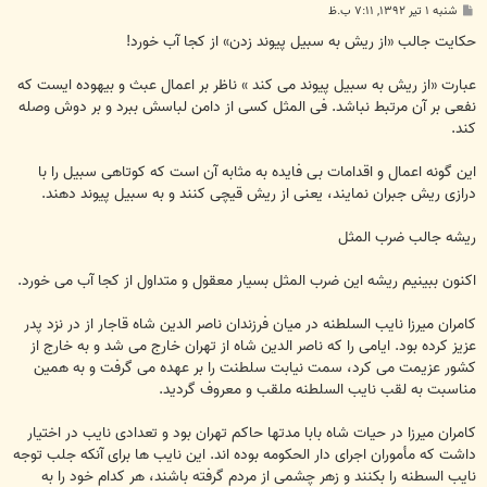
پ
شنبه ۱ تیر ۱۳۹۲, ۷:۱۱ ب.ظ
س
ت
حکایت جالب «از ریش به سبیل پیوند زدن» از کجا آب خورد!
عبارت «از ریش به سبیل پیوند می کند » ناظر بر اعمال عبث و بیهوده ایست که
نفعی بر آن مرتبط نباشد. فی المثل کسی از دامن لباسش ببرد و بر دوش وصله
کند.
این گونه اعمال و اقدامات بی فایده به مثابه آن است که کوتاهی سبیل را با
درازی ریش جبران نمایند، یعنی از ریش قیچی کنند و به سبیل پیوند دهند.
ریشه جالب ضرب المثل
اکنون ببینیم ریشه این ضرب المثل بسیار معقول و متداول از کجا آب می خورد.
کامران میرزا نایب السلطنه در میان فرزندان ناصر الدین شاه قاجار از در نزد پدر
عزیز کرده بود. ایامی را که ناصر الدین شاه از تهران خارج می شد و به خارج از
کشور عزیمت می کرد، سمت نیابت سلطنت را بر عهده می گرفت و به همین
مناسبت به لقب نایب السلطنه ملقب و معروف گردید.
کامران میرزا در حیات شاه بابا مدتها حاکم تهران بود و تعدادی نایب در اختیار
داشت که مأموران اجرای دار الحکومه بوده اند. این نایب ها برای آنکه جلب توجه
نایب السطنه را بکنند و زهر چشمی از مردم گرفته باشند، هر کدام خود را به