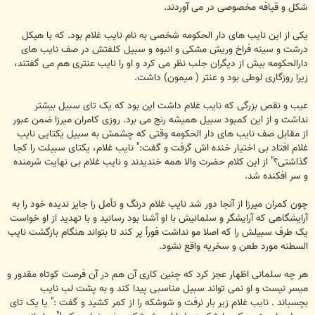
شکل و قیافه مخصوصی در می آوردند.
یکی از این نایب های دار الحکومه شخصی به نام نایب غلام بود. که با هیکل
درشت و سینه فراخ وریش مشکی و انبوه و سبیل کلفتش در صف نایب های
دارالحکومه بیش از دیگران جلب نظر می کرد و او را نایب عنتری هم می گفتند،
زیرا روزگاری لوطی بود و عنتر ( میمون) داشت.
عیب و نقص بزرگی که نایب غلام داشت این بود که یک تای سبیل بیشتر
نداشت و از این کمبود سبیل همیشه رنج می برد. روزی کامران میرزا ضمن عبور
از مقابل صف نایب های دار الحکومه وقتی که چشمش به سبیل یکتایی نایب
غلام افتاد بی اختیار خنده اش گرفت و گفت:" نایب غلام، یکتای سبیلت را کجا
گذاشتی؟" از این کلام حضرت والا همه خندیدند و نایب غلام بی نهایت شرمنده
و سر افکنده شد.
چون کمران میرزا از آنجا دور شد نایب غلام درنگ و تأمل را جایز ندیده خود را به
آرایشگاهی که آرایشگر و سلمانیش با او آشنا بود رسانید و با تهدید از او خواست
یک طرف سبیلش را که اصلا مو نداشت فورأ پر کند تا بتواند هنگام بازگشت نایب
السطنه مورد طعن و سخریه واقع نشود.
هر چه سلمانی اظهار عجز کرد که چنین کاری آن هم در آن فرصت کوتاه مقدور و
میسر نیست و او نمی تواند سبیل مناسبی پیدا کند و به پشت لب نایب
بچسباند . نایب غلام زیر بار نرفت و شوشکه را از کمر کشید و گفت :" یا یک تای