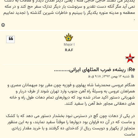
یکدیگر می گفتند حاجی حاجی مکه ، یعنی دیگر امکان دیدار و ملاقات به دست
نمی آید مگر آنکه دست تقدیر و سرنوشت بار دیگر تدارک سفر حج کند و در مکه
معظمه و مدینه منوره یکدیگر را ببینیم و خاطرات شیرین گذشته را تجدید نماییم
.
ب
ا
ل
ا
Major I
R.A.F
Re: ریشهء ضرب المثلهای ایرانی..........
پ
شنبه ۱۲ بهمن ۱۳۹۲, ۹:۱۸ ق.ظ
س
ت
هنگام عروسی محمدرضا شاه پهلوی و فوزیه چون مقرر بود میهمانان مصری و
همراهان عروس به وسیلۀ راه آهن جنوب وارد تهران شوند از طرف دربار و
شهربانی دستور اکید صادر شده بود که دیوارهای تمام دهات طول راه و خانه
های دهقانی مجاور خط آهن را سفید کنند.
در یکی از دهات چون گچ در دسترس نبود بخشدار دستور می دهد که با کشک
و ماست که در آن ده فراوان بود دیوارها را موقتاً سفید نمایند، و به این منظور
متجاوز از یکهزار و دویست ریال از کدخدای ده گرفتند و با خرید مقدار زیادی
ماست