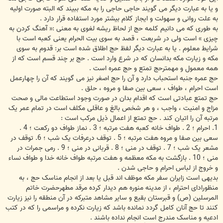
و یا به عبارت دیگر می گویند حاجی حاجی را به مکه ببیند که البته صورت اولیه
به علت روانی و سهولت و ایجاز کلام بیشتر مورد استفاده قرار دارد .
به طوری که می دانیم کلمه حج از لحاظ ریشه لغوی به معنی :« آهنگ کردن به
چیزی » است ولی در شریعت ، قصد به سوی بیت الحرام یعنی کعبه است با
شرایط معلوم . یا به عبارت دیگر لفظ حج اطلاق شده است بر: قدوم به سوی
مکه و زیارت مکه بدانسان که در شرع وارد است . حج بر چند قسم است که از
همه معمول و مهمترحج تمتع و حج عمره است .
حج عمره جنبه استحباب دارد و آن را حج اصغر نیز می گویند که آن را چهارعمل
است احرام ، طواف ، سعی بین صفا و مروه ، حلق .
حج تمتع عبادتی است که اقدام بدان در صورت وجود استطاعت مالی و صحت
مزاج و امنیت ، واجب ، و هر شخص بالغ و عاقلی مکلف است در تمام عمر یک
مرتبه آن را اتیان کند . حج تمتع از اعمال ذیل مرکب است :
1. احرام ؛ 2 . طواف خانه کعبه هفت مرتبه ؛ 3 . نماز طواف دو رکعت ؛ 4 .
سعی بین صفا و مروه هفت مرتبه ؛ 5 . توقف درعرفات یک شب ؛ 6. توقف در
مشعر یک شب ؛ 7 . توقف در منی ؛ 8 . قربانی در منی ؛ 9 . رمی جمرات در
منی ؛ 10 . بازگشت به مکه معظمه و هفت مرتبه طواف خانه خدا و طواف نساء
و خروج از لباس احرام و حاجی شدن .
بدیهی است زایران سفر مکه موظف اند قبل یا بعد از انجام مناسک حج ، به
منظورادای احترام ، از مدینه منوره هم دیدار کرده مرقد مطهرحضرت خاتم
المرسلین (ص) و قبرستان بقیع و سایر مشاهد متبرکه در آن منطقه را نیز زیارت
کنند تا حج آنان کامل گردد نمانده باشد که زیارت نکرده و مراسمی را که در کتب
ادعیه و مناسک مندرج است انجام نداده باشند .