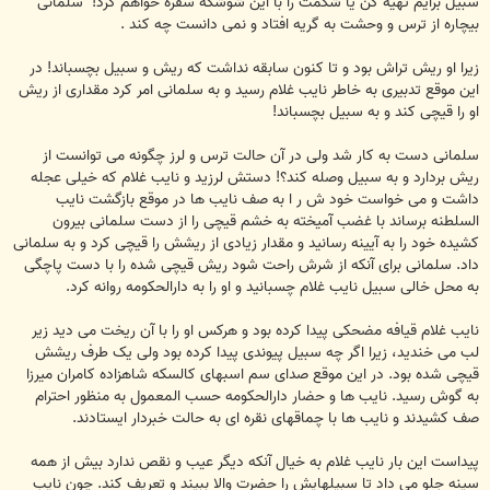
سبیل برایم تهیه کن یا شکمت را با این شوشکه سفره خواهم کرد!" سلمانی
بیچاره از ترس و وحشت به گریه افتاد و نمی دانست چه کند .
زیرا او ریش تراش بود و تا کنون سابقه نداشت که ریش و سبیل بچسباند! در
این موقع تدبیری به خاطر نایب غلام رسید و به سلمانی امر کرد مقداری از ریش
او را قیچی کند و به سبیل بچسباند!
سلمانی دست به کار شد ولی در آن حالت ترس و لرز چگونه می توانست از
ریش بردارد و به سبیل وصله کند؟! دستش لرزید و نایب غلام که خیلی عجله
داشت و می خواست خود ش ر ا به صف نایب ها در موقع بازگشت نایب
السلطنه برساند با غضب آمیخته به خشم قیچی را از دست سلمانی بیرون
کشیده خود را به آیینه رسانید و مقدار زیادی از ریشش را قیچی کرد و به سلمانی
داد. سلمانی برای آنکه از شرش راحت شود ریش قیچی شده را با دست پاچگی
به محل خالی سبیل نایب غلام چسبانید و او را به دارالحکومه روانه کرد.
نایب غلام قیافه مضحکی پیدا کرده بود و هرکس او را با آن ریخت می دید زیر
لب می خندید، زیرا اگر چه سبیل پیوندی پیدا کرده بود ولی یک طرف ریشش
قیچی شده بود. در این موقع صدای سم اسبهای کالسکه شاهزاده کامران میرزا
به گوش رسید. نایب ها و حضار دارالحکومه حسب المعمول به منظور احترام
صف کشیدند و نایب ها با چماقهای نقره ای به حالت خبردار ایستادند.
پیداست این بار نایب غلام به خیال آنکه دیگر عیب و نقص ندارد بیش از همه
سینه جلو می داد تا سبیلهایش را حضرت والا ببیند و تعریف کند. چون نایب