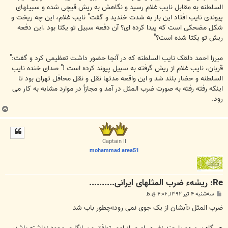
السلطنه به مقابل نایب غلام رسید و نگاهش به ریش قیچی شده و سبیلهای
پیوندی نایب افتاد این بار به شدت خندید و گفت" نایب غلام، این چه ریخت و
شکل مضحکی است که پیدا کرده ای؟ آن دفعه سبیل تو یکتا بود .این دفعه
ریش تو یکتا شده است؟"
میرزا احمد دلقک نایب السلطنه که در آنجا حضور داشت تعظیمی کرد و گفت:"
قربان، نایب غلام از ریش گرفته به سبیل پیوند کرده است !" صدای خنده نایب
السلطنه و حضار بلند شد و این واقعه مدتها نقل و نقل محافل تهران بود تا
اینکه رفته رفته به صورت ضرب المثل در آمد و مجازأ در موارد مشابه به کار می
رود.
ب
ا
ل
ا
Captain II
mohammad area51
Re: ریشهء ضرب المثلهای ایرانی..........
پ
سه‌شنبه ۴ تیر ۱۳۹۲, ۴:۰۶ ق.ظ
س
ت
ضرب المثل «آبشان از یک جوی نمی رود»چطور باب شد