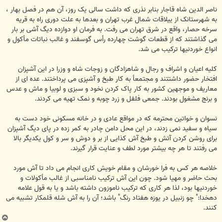
ناصر الدین شاه قاجار بنابر نذری که داشت سالی یک روز، آن هم در فصل بهار ،
به شهرستانک از ییلاقات شمال غرب تهران و بعدها به علت دوری راه به قریه
سرخه حصار، واقع در شرق تهران می رفت. به فرمان او دوازده دیگ آشی بر بار
می گذاشتند که از قطعات گوشت چهارده رأس گوسفند و غالب نباتات مأکول و
انواع خوردنیها ترکیب می شد.
کلیه اعیان و اشراف و رجال و شاهزادگان و زوجات شاه و وزرا در این آشپزان
افتخار حضور داشتتند و مجتمعأ به کار طبخ و آشپزی می پرداختند. عده ای از
معاریف و موجهین کشور به کار پاک کردن نخود و سبزی و لوبیا و ماش و عدس
و برنج مشغول بودند. جمعی فلفل و زرد چوبه و نمک تهیه می کردند.
نسوان و خواتین محترمه که در مواقع عادی و در خانه مسکونی خود دست به
سیاه و سفید نمی زدند، در این محل دامن چادر به کمر زده در پای دیگ آشپزان
برای روشن کردن آتش و طبخ آش کذایی از بر و دوش و سر و کول یکدیگر بالا
می رفتند تا هر چه بیشتر مورد لطف و عنایت قرار گیرند.
خلاصه هر کس به فرا خورشان و مقام خویش کاری انجام می داد تا آش مورد
بحث حاضر و مهیا شود. چون این آش ترکیب نامناسبی از غالب مأکولات و
خوردنیها بود، لذا هر کاری که ترکیب ناموزون داشته باشد و یا به قول علامه
دهخدا:" چو زنبیل در یوزه هفتاد رنگ" باشد؛ آن را به آش شله قلمکار تشبیه می
کنند.
ب