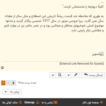
...
کلیۀ دیوارها را ماستمالی کردند."
به طوری که ملاحظه شد قدمت ریشۀ تاریخی این اصطلاح و مثل سائر از هفتاد
سال نمی گذرد، زیرا عروسی مزبور در سال 1317 شمسی برگذار گردید و مدتها
موضوع اصلی شوخیهای محافل و مجالس بود و در عصر حاضر نیز در موارد لازم
و مقتضی بازار رایجی دارد.
[External Link Removed for Guests]
ب
ا
ارسال پست
ل
ا
2
تعداد پست ها:19
1
قبلی
پرش به
صفحه اول تالار
تماس با ما
Sitemap
حذف کوکی ها