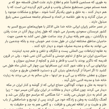
به طوری که مسلمین قاطبتاً علم و اطلاع دارند علت العلل فلسفه حج که بر
همه مسلم مومن مستطیع متمکن واجب و فرض لازم گردیده این است که با
هم دیدار کنند ، به خلق و خوی یکدیگر آشنا شوند ، موانع و مشکلات موجود را
در میان گذارند و به طور خلاصه در اتحاد و انسجام جامعه مسلمین سعی بلیغ
مبذول دارند .
در عصر حاضر زایران ایرانی خانه خدا علی الاکثر با هواپیماهای سریع السیر به
کشور عربستان سعودی رهسپار می شوند که طول زمان پرواز آنان در مدت رفتن
و بازگشتن ، روی هم رفته بیش از چند ساعت طول نمی کشد به همین جهت
حاجیان مناطق مختلفه ایران در طول مدت عمر خویش چند و بلکه چندمین بار
می توانند به مکه و مدینه مشرف شوند و دیدار تازه کنند .
به علاوه ارتباطات بین المللی پست و تلگراف و تلفن و علم جدید اینترنت
سرتاسری ایران نیز مانع از تداوم دوستی و آشنایی آنان نمی شود ، ولی در قرون
قدیمه که ناگزیر بودند با اسب و قاطر و شتر و کجاوه از صحاری سوزان و
بیابانهای بی آب و علف عبور کنند این مسافرتها بین چهار الی شش ماه طول می
کشید تا اگر احیاناً از گردبادهای بنیان کن و دستبرد قاطعان طریق و حرارت
سوزان و عطش جانکاه و بی آبی و جز اینها ، جان سالم به در می بردند به زیارت
خانه خدا و مدینه النبی نایل آیند .
با توجه به علل و جهات گوناگون حجاج ایرانی که از گوشه و کنار ایران در مکه
دیدار می کردند چون امکان دیدار و ملاقات در ایران برای آنان میسر نبود – زیرا
هر کدام به دیار خویش می رفتند – لذا هنگامی که مراسم حج برگزار می شد و
آهنگ بازگشت به وطن و زادگاه خود می کردند پس از تودیع و خداحافظی از باب
طنز و طیبت و در لفافه تعریض و ظرافت ، و گاهی هم به جد و حقیقت به