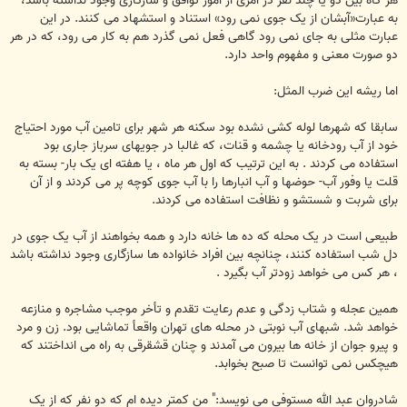
هر گاه بین دو یا چند نفر در امری از امور توافق و سازگاری وجود نداشته باشد،
به عبارت«آبشان از یک جوی نمی رود» استناد و استشهاد می کنند. در این
عبارت مثلی به جای نمی رود گاهی فعل نمی گذرد هم به کار می رود، که در هر
دو صورت معنی و مفهوم واحد دارد.
اما ریشه این ضرب المثل:
سابقا که شهرها لوله کشی نشده بود سکنه هر شهر برای تامین آب مورد احتیاج
خود از آب رودخانه یا چشمه و قنات، که غالبا در جویهای سرباز جاری بود
استفاده می کردند . به این ترتیب که اول هر ماه ، یا هفته ای یک بار- بسته به
قلت یا وفور آب- حوضها و آب انبارها را با آب جوی کوچه پر می کردند و از آن
برای شربت و شستشو و نظافت استفاده می کردند.
طبیعی است در یک محله که ده ها خانه دارد و همه بخواهند از آب یک جوی در
دل شب استفاده کنند، چنانچه بین افراد خانواده ها سازگاری وجود نداشته باشد
، هر کس می خواهد زودتر آب بگیرد .
همین عجله و شتاب زدگی و عدم رعایت تقدم و تأخر موجب مشاجره و منازعه
خواهد شد. شبهای آب نوبتی در محله های تهران واقعأ تماشایی بود. زن و مرد
و پیرو جوان از خانه ها بیرون می آمدند و چنان قشقرقی به راه می انداختند که
هیچکس نمی توانست تا صبح بخوابد.
شادروان عبد الله مستوفی می نویسد:" من کمتر دیده ام که دو نفر که از یک