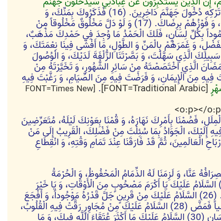
 إِنَّ الَّذِينَ يَسْتَكْبِرُونَ عَنْ عِبادَتِي سَيَدْخُلُونَ جَهَنَّمَ
، فَسَمَّيْتَ دُعَاءَكَ عِبَادَةً، وَ تَرْكَهُ اسْتِكْبَاراً، وَ تَوَعَّدْتَ عَلَى تَرْكِهِ دُخُولَ جَهَنَّمَ دَاخِرِينَ. (16) فَذَكَرُوكَ بِمَنِّكَ، وَ
شَكَرُوكَ بِفَضْلِكَ، وَ دَعَوْكَ بِأَمْرِكَ، وَ تَصَدَّقُوا لَكَ طَلَباً لِمَزِيدِكَ، وَ فِيهَا كَانَتْ نَجَاتُهُمْ مِنْ غَضَبِكَ، وَ فَوْزُهُمْ بِرِضَاكَ. (17) وَ لَوْ دَلَّ مَخْلُوقٌ مَخْلُوقاً مِنْ
َحْمُوداً بِكُلِّ لِسَانٍ، فَلَكَ الْحَمْدُ مَا وُجِدَ فِي حَمْدِكَ مَذْهَبٌ،
مَنْ تَحَمَّدَ إِلَى عِبَادِهِ بِالْإِحْسَانِ وَ الْفَضْلِ، وَ غَمَرَهُمْ بِالْمَنِّ وَ الطَّوْلِ، مَا أَفْشَى فِينَا نِعْمَتَكَ، وَ
كَ الَّتِي ارْتَضَيْتَ، وَ سَبِيلِكَ الَّذِي سَهَّلْتَ، وَ بَصَّرْتَنَا الزُّلْفَةَ لَدَيْكَ، وَ الْوُصُولَ
ْرَ رَمَضَانَ الَّذِي اخْتَصَصْتَهُ مِنْ سَائِرِ الشُّهُورِ، وَ تَخَيَّرْتَهُ مِنْ
عَفْتَ فِيهِ مِنَ الْإِيمَانِ، وَ فَرَضْتَ فِيهِ مِنَ الصِّيَامِ، وَ رَغَّبْتَ فِيهِ
هْرٍ
[FONT=Traditional Arabic]
.
[FONT=Times New
الْمِلَلِ، فَصُمْنَا بِأَمْرِكَ نَهَارَهُ، وَ قُمْنَا بِعَوْنِكَ لَيْلَهُ، مُتَعَرِّضِينَ
بَ فِيهِ إِلَيْكَ، الْجَوَادُ بِمَا سُئِلْتَ مِنْ فَضْلِكَ، الْقَرِيبُ إِلَى مَنْ
َلَ أَرْبَاحِ الْعَالَمِينَ، ثُمَّ قَدْ فَارَقَنَا عِنْدَ تَمَامِ وَقْتِهِ، وَ انْقِطَاعِ
نْصِرَافُهُ عَنَّا، وَ لَزِمَنَا لَهُ الذِّمَامُ الْمَحْفُوظُ، وَ الْحُرْمَةُ
ْمَرْعِيَّةُ، وَ الْحَقُّ الْمَقْضِيُّ، فَنَحْنُ قَائِلُونَ: السَّلَامُ عَلَيْكَ يَا شَهْرَ اللَّهِ الْأَكْبَرَ، وَ يَا عِيدَ أَوْلِيَائِهِ. (24) السَّلَامُ عَلَيْكَ يَا أَكْرَمَ مَصْحُوبٍ مِنَ الْأَوْقَاتِ، وَ يَا خَيْرَ
شَهْرٍ فِي الْأَيَّامِ وَ السَّاعَاتِ. (25) السَّلَامُ عَلَيْكَ مِنْ شَهْرٍ قَرُبَتْ فِيهِ الْآمَالُ، وَ نُشِرَتْ فِيهِ الْأَعْمَالُ. (26) السَّلَامُ عَلَيْكَ مِنْ قَرِينٍ جَلَّ قَدْرُهُ مَوْجُوداً، وَ أَفْجَعَ
فَقْدُهُ مَفْقُوداً، وَ مَرْجُوٍّ آلَمَ فِرَاقُهُ. (27) السَّلَامُ عَلَيْكَ مِنْ أَلِيفٍ آنَسَ مُقْبِلًا فَسَرَّ، وَ أَوْحَشَ مُنْقَضِياً فَمَضَّ (28) السَّلَامُ عَلَيْكَ مِنْ مُجَاوِرٍ رَقَّتْ فِيهِ الْقُلُوبُ،
وَ قَلَّتْ فِيهِ الذُّنُوبُ. (29) السَّلَامُ عَلَيْكَ مِنْ نَاصِرٍ أَعَانَ عَلَى الشَّيْطَانِ، وَ صَاحِبٍ سَهَّلَ سُبُلَ الْإِحْسَانِ (30) السَّلَامُ عَلَيْكَ مَا أَكْثَرَ عُتَقَاءَ اللَّهِ فِيكَ، وَ مَا