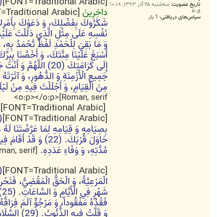
[FONT=Traditional Arabic]
(15) وَ قُل
ت
تاریخ عضویت:
سه‌شنبه ۲۵ آذر ۱۳۹۳, ۱۰:۱۸
داخِرِينَ‏
[FONT=Traditional Arabic]
ق.ظ
سپاس‌های دریافتی:
1 بار
نَفْسِهِ عَلَى مِثْلِ الَّذِي دَلَلْتَ عَلَي
إِلَى كَرَامَتِكَ (20) 
جَمِيعِ الْأَزْمِنَةِ وَ الدُّهُورِ، وَ آثَرْتَ
مِنَ الْقِيَامِ، وَ أَجْلَلْتَ فِيهِ مِنْ لَيْلَة
Roman, serif]<o:p></o:p>
[FONT=Traditional Arabic]
ا
[FONT=Traditional Arabic]
بِصِيَامِهِ وَ قِيَامِهِ لِمَا عَرَّضْتَنَا لَه
حَاوَلَ قُرْبَكَ. (22) و
مُدَّتِهِ، وَ وَفَاءِ عَدَدِهِ.
[FONT=Times New Roman, serif]<o:p></o:p>
[FONT=Traditional Arabic]