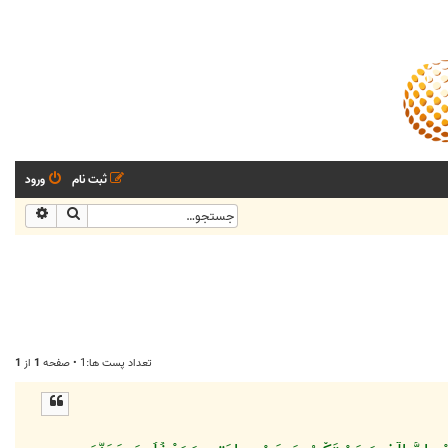
ثبت نام
ورود
جستجو
جستجو
تعداد پست ها:1 • صفحه
1
از
1