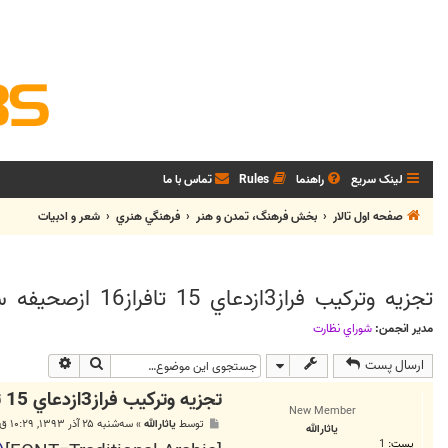
لینک سریع
راهنما
Rules
تماس با ما
صفحه اول تالار
بخش فرهنگ، تمدن و هنر
فرهنگي هنري
شعر و ادبيات
تجزيه وتركيب فراز3ازدعاي 15 تافراز16 ازصحيفه سجاديه
مدیر انجمن:
شوراي نظارت
جستجو
جستجوی پی
ارسال پست
تجزيه وتركيب فراز3ازدعاي 15 تافراز16 ازصحيفه سجاديه
New Member
پ
توسط
ياثارالله
»
سه‌شنبه ۲۵ آذر ۱۳۹۳, ۱۰:۲۹ ق.ظ
ياثارالله
س
پست:
1