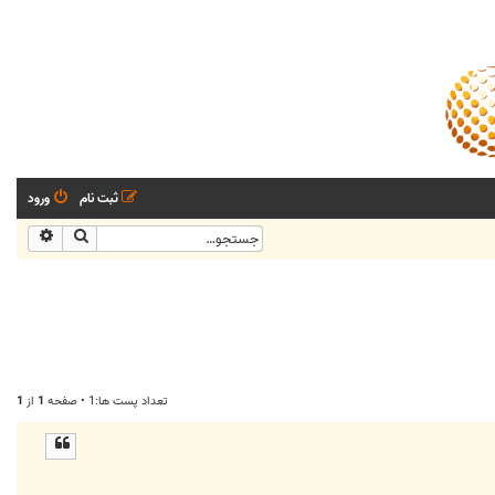
ثبت نام
ورود
جستجو
جستجو
تعداد پست ها:1 • صفحه
1
از
1