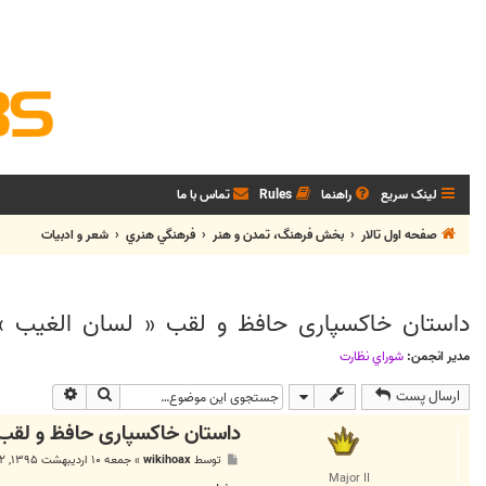
لینک سریع
راهنما
Rules
تماس با ما
صفحه اول تالار
بخش فرهنگ، تمدن و هنر
فرهنگي هنري
شعر و ادبيات
داستان خاکسپاری حافظ و لقب « لسان الغیب »
مدیر انجمن:
شوراي نظارت
جستجو
جستجوی پی
ارسال پست
داستان خاکسپاری حافظ و لقب 
پ
توسط
wikihoax
»
جمعه ۱۰ اردیبهشت ۱۳۹۵, ۷:۲۲ ب.ظ
س
Major II