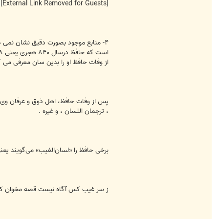
[External Link Removed for Guests]
۴- منابع موجود بصورت دقیق نشان نمی د
از وفات حافظ او را بدین سان معرفی می کن
پس از وفات حافظ، اهل ذوق و عرفان وی را
، ترجمان اللسان ، و غیره .
برخی حافظ را «لسان‌الغیب» می‌گویند ی
ز سر غیب کس آگاه نیست قصه مخوان کدام