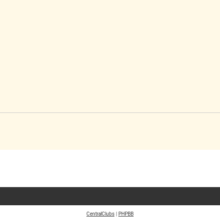
CentralClubs
|
PHPBB