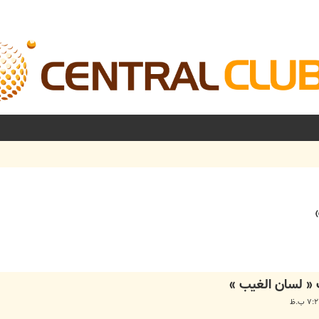
شرفته
« لسان الغیب »