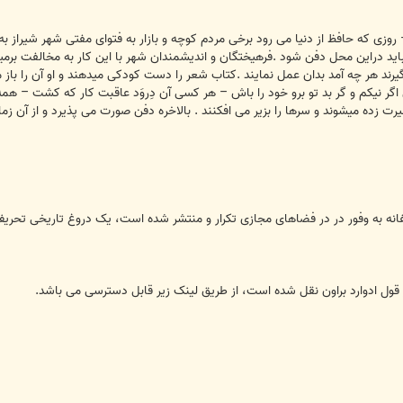
ﺭﻭﺯﯼ ﮐﻪ ﺣﺎﻓﻆ از دنیا می رود ﺑﺮﺧﯽ ﻣﺮﺩﻡ ﮐﻮﭼﻪ ﻭ ﺑﺎﺯار ﺑﻪ ﻓﺘﻮﺍﯼ ﻣﻔﺘﯽ ﺷﻬﺮ ﺷﯿﺮﺍﺯ 
ﺎﯾﺪ ﺩﺭﺍﯾﻦ ﻣﺤﻞ ﺩﻓﻦ ﺷﻮﺩ .ﻓﺮﻫﯿﺨﺘﮕﺎﻥ ﻭ ﺍﻧﺪﯾﺸﻤﻨﺪﺍﻥ ﺷﻬﺮ ﺑﺎ ﺍﯾﻦ ﮐﺎﺭ ﺑﻪ ﻣﺨﺎﻟﻔﺖ ﺑﺮﻣﯿﺨﯿ
 ﺑﮕﯿﺮﻧﺪ ﻫﺮ ﭼﻪ ﺁﻣﺪ ﺑﺪﺍﻥ ﻋﻤﻞ ﻧﻤﺎﯾﻨﺪ .ﮐﺘﺎﺏ ﺷﻌﺮ ﺭﺍ ﺩﺳﺖ ﮐﻮﺩﮐﯽ ﻣﯿﺪﻫﻨﺪ ﻭ ﺍﻭ ﺁﻥ ﺭﺍ ﺑﺎ
ﻦ ﺍﮔﺮ ﻧﯿﮑﻢ ﻭ ﮔﺮ ﺑﺪ ﺗﻮ ﺑﺮﻭ ﺧﻮﺩ ﺭﺍ ﺑﺎﺵ – ﻫﺮ ﮐﺴﯽ ﺁﻥ ﺩِﺭﻭَﺩ ﻋﺎﻗﺒﺖ ﮐﺎﺭ ﮐﻪ ﮐﺸﺖ 
ﺩﻩ ﻣﯿﺸﻮﻧﺪ ﻭ ﺳﺮﻫﺎ ﺭﺍ ﺑﺰﯾﺮ ﻣﯽ ﺍﻓﮑﻨﻨﺪ . ﺑﺎﻻﺧﺮﻩ ﺩﻓﻦ ﺻﻮﺭﺕ ﻣﯽ ﭘﺬﯾﺮﺩ ﻭ ﺍﺯ ﺁﻥ ﺯﻣﺎﻥ ﺣ