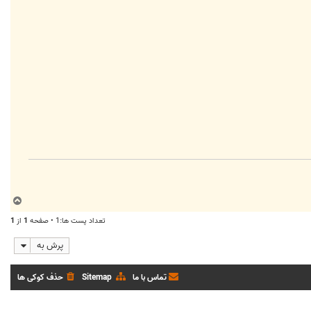
ب
ا
تعداد پست ها:1 • صفحه
1
از
1
ل
ا
پرش به
تماس با ما
Sitemap
حذف کوکی ها