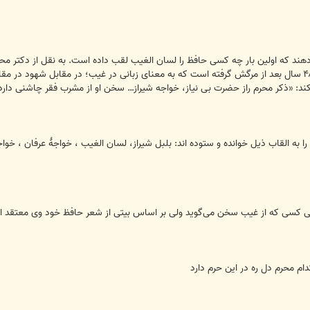
هند که اولین بار چه کسی حافظ را لسان الغیب لقب داده است. به نقل از دکتر مح
است که حافظ درسال ۸۴۰ هجری یعنی ۴۸ سال بعد از مرگش گرفته است که به معنای زبانی در غیب؛ در
د: «ذکر محرم راز حضرت بی نیاز، خواجه شیراز… سخن او از مشرب فقر چاشنی دارد و ا
 به القاب ذیل خوانده و ستوده اند: بلبل شیراز، لسان الغیب ، خواجهٔ عرفان ، خو
عنی کسی که از غیب سخن می‌گوید ولی بر اساس بیتی از شعر حافظ خود وی معتق
 محرم دل ره در این حرم دارد