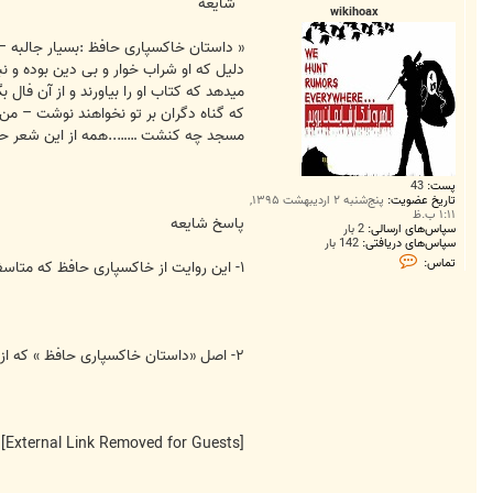
ت
شایعه
wikihoax
« ﺩﺍﺳﺘﺎﻥ ﺧﺎﮐﺴﭙﺎﺭﯼ حافظ :بسیار جالبه – 
ﺩﻟﯿﻞ ﮐﻪ ﺍﻭ ﺷﺮﺍﺏ ﺧﻮﺍﺭ ﻭ ﺑﯽ ﺩﯾﻦ ﺑﻮﺩﻩ ﻭ ﻧﺒ
ﻣﯿﺪﻫﺪ ﮐﻪ ﮐﺘﺎﺏ ﺍﻭ ﺭﺍ ﺑﯿﺎﻭﺭﻧﺪ ﻭ ﺍﺯ ﺁﻥ ﻓﺎﻝ
ﮐﻪ ﮔﻨﺎﻩ ﺩﮔﺮﺍﻥ ﺑﺮ ﺗﻮ ﻧﺨﻮﺍﻫﻨﺪ ﻧﻮﺷﺖ – ﻣ
ﻣﺴﺠﺪ ﭼﻪ ﮐﻨﺸﺖ ……..ﻫﻤﻪ ﺍﺯ ﺍﯾﻦ ﺷﻌﺮ ﺣﯿﺮﺕ ﺯ
پست:
43
تاریخ عضویت:
پنج‌شنبه ۲ اردیبهشت ۱۳۹۵,
۱:۱۱ ب.ظ
پاسخ شایعه
سپاس‌های ارسالی:
2 بار
سپاس‌های دریافتی:
142 بار
ت
تماس:
۱- این روایت از خاکسپاری حافظ که متاسفانه به وفور در در فضاهای مجازی تکرار و منتشر شده است، یک دروغ تاریخی تحریف شده می باشد.
م
ا
س
w
i
k
۲- اصل «داستان خاکسپاری حافظ » که از قول ادوارد براون نقل شده است، از طریق لینک زیر قابل دسترسی می باشد.
i
h
o
a
x
[External Link Removed for Guests]