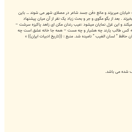
ﺑﻪ ﺧﯿﺎﺑﺎﻥ ﻣﯿﺮﯾﺰﻧﺪ ﻭ ﻣﺎﻧﻊ ﺩﻓﻦ ﺟﺴﺪ ﺷﺎﻋﺮ ﺩﺭ ﻣﺼﻼﯼ ﺷﻬﺮ ﻣﯽ ﺷﻮﻧﺪ … ﺑﺎﯾﻦ
ﺰﻧﺪ . ﺑﻌﺪ ﺍﺯ ﺑﮕﻮ ﻣﮕﻮﯼ ﻭ ﺟﺮ ﻭ ﺑﺤﺚ ﺯﯾﺎﺩ ﯾﮏ ﻧﻔﺮ ﺍﺯ ﺁﻥ ﻣﯿﺎﻥ ﭘﯿﺸﻨﻬﺎﺩ
ﺯ ﻣﯿﮑﻨﺪ ﻭ ﺍﯾﻦ ﻏﺰﻝ ﻧﻤﺎﯾﺎﻥ ﻣﯿﺸﻮﺩ :ﻋﯿﺐ ﺭﻧﺪﺍﻥ ﻣﮑﻦ ﺍﯼ ﺯﺍﻫﺪ ﭘﺎﮐﯿﺰﻩ ﺳﺮﺷﺖ –
– ﻫﻤﻪ ﮐﺲ ﻃﺎﻟﺐ ﯾﺎﺭﻧﺪ ﭼﻪ ﻫﺸﯿﺎﺭ ﻭ ﭼﻪ ﻣﺴﺖ – ﻫﻤﻪ ﺟﺎ ﺧﺎﻧﻪ ﻋﺸﻖ ﺍﺳﺖ ﭼﻪ
ﺎﻓﻆ ” ﻟﺴﺎﻥ ﺍﻟﻐﯿﺐ ” ﻧﺎﻣﯿﺪﻩ ﺷﺪ. منبع : ((ﺗﺎﺭﯾﺦ ﺍﺩﺑﯿﺎﺕ ﺍﯾﺮان)) »