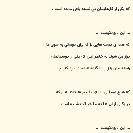
که يکی از کارهايمان بي نتيجه باقی مانده است .
... اين ديوانگيست ...
که همه ی دست هايی را که برای دوستي به سوی ما
دراز می شوند به خاطـر ايــن که يکی از دوسـتانمان
رابطــه مان را زيـر پـا گذاشـته است ، رد کنيـــم .
که هـيچ عشقـــي را بـاور نکنيـم به خاطـر اين که
در يکــی از آن هـا بـه مـا خيــانت شـــده است .
... اين ديوانگيست ...