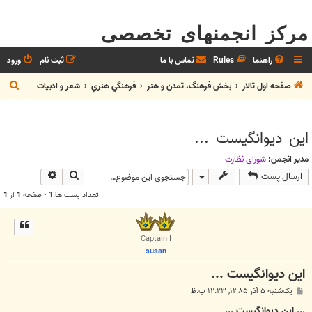
مرکز انجمنهای تخصصی
راهنما
Rules
تماس با ما
ثبت نام
ورود
ج
صفحه اول تالار
بخش فرهنگ، تمدن و هنر
فرهنگي هنري
شعر و ادبيات
س
ت
اين ديوانگيست ...
ج
و
مدیر انجمن:
شوراي نظارت
جستجو
جستجوی پیش
ارسال پست
تعداد پست ها:1 • صفحه
1
از
1
Captain I
susan
اين ديوانگيست ...
پ
یک‌شنبه ۵ آذر ۱۳۸۵, ۱۲:۲۳ ب.ظ
س
ت
... اين ديوانگيست ...