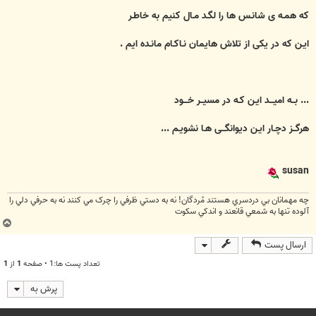
که همـه ی شانـس ها را لگـد مـال کنيم به خاطـر
ايـن که در يکی از تلاش هايمان نـاکـام مانـده ايم .
... بــه اميـــد ايـن کـه در مسيــر خـــود
هرگــز دچـار ايـن ديوانگــی هـا نشويـم ...
susan
چه مهمانان بي دردسري هستند مُردگان! نه به دستي ظرفي را چرک مي کنند نه به حرفي دلي را
آلوده تنها به شمعي قانعند و اندکي سکوت
ب
ا
ارسال پست
ل
ا
تعداد پست ها:1 • صفحه
1
از
1
پرش به