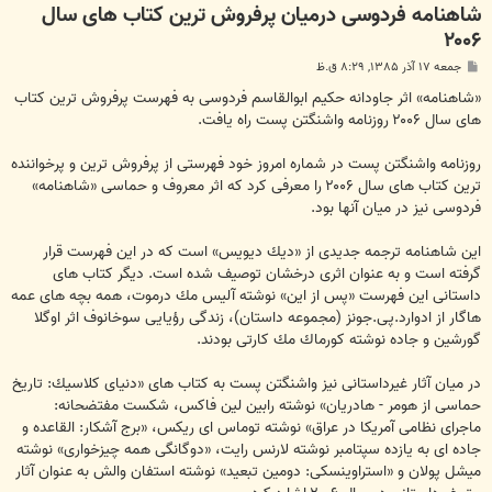
شاهنامه فردوسى درميان پرفروش ترين كتاب هاى سال
۲۰۰۶
پ
جمعه ۱۷ آذر ۱۳۸۵, ۸:۲۹ ق.ظ
س
ت
«شاهنامه» اثر جاودانه حكيم ابوالقاسم فردوسى به فهرست پرفروش ترين كتاب
هاى سال ۲۰۰۶ روزنامه واشنگتن پست راه يافت.
روزنامه واشنگتن پست در شماره امروز خود فهرستى از پرفروش ترين و پرخواننده
ترين كتاب هاى سال ۲۰۰۶ را معرفى كرد كه اثر معروف و حماسى «شاهنامه»
فردوسى نيز در ميان آنها بود.
اين شاهنامه ترجمه جديدى از «ديك ديويس» است كه در اين فهرست قرار
گرفته است و به عنوان اثرى درخشان توصيف شده است. ديگر كتاب هاى
داستانى اين فهرست «پس از اين» نوشته آليس مك درموت، همه بچه هاى عمه
هاگار از ادوارد.پى.جونز (مجموعه داستان)، زندگى رؤيايى سوخانوف اثر اوگلا
گورشين و جاده نوشته كورماك مك كارتى بودند.
در ميان آثار غيرداستانى نيز واشنگتن پست به كتاب هاى «دنياى كلاسيك: تاريخ
حماسى از هومر - هادريان» نوشته رابين لين فاكس، شكست مفتضحانه:
ماجراى نظامى آمريكا در عراق» نوشته توماس اى ريكس، «برج آشكار: القاعده و
جاده اى به يازده سپتامبر نوشته لارنس رايت، «دوگانگى همه چيزخوارى» نوشته
ميشل پولان و «استراوينسكى: دومين تبعيد» نوشته استفان والش به عنوان آثار