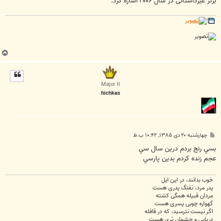
برتر غيرداستانى در سال ۲۰۰۶ اشاره كرد.
ب
ا
ل
ا
Major II
hichkas
پ
چهارشنبه ۲۰ دی ۱۳۸۵, ۱۰:۴۲ ب.ظ
س
ت
بسي رنج بردم درين سال سي
عجم زنده کردم بدين پارسي
خوب بدانند، در این ایل
پدر مرد، تفنگ پدری هست
مردان قبیله همگی کشته
گهواره چوبی پسری هست
اگر نیست نترسید، که در قافله
دریایی و چشمان تری هست