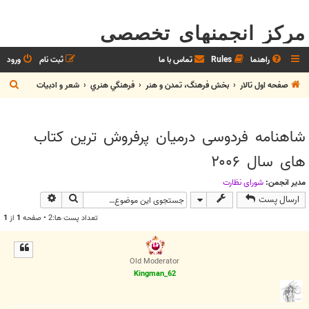
مرکز انجمنهای تخصصی
راهنما
Rules
تماس با ما
ثبت نام
ورود
ج
صفحه اول تالار
بخش فرهنگ، تمدن و هنر
فرهنگي هنري
شعر و ادبيات
س
ت
شاهنامه فردوسى درميان پرفروش ترين كتاب
ج
هاى سال ۲۰۰۶
و
مدیر انجمن:
شوراي نظارت
جستجو
جستجوی پیش
ارسال پست
تعداد پست ها:2 • صفحه
1
از
1
Old Moderator
Kingman_62