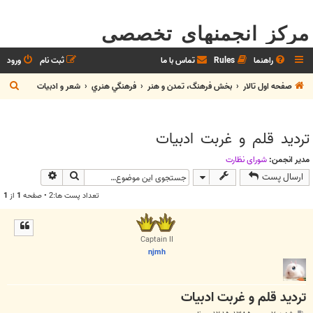
مرکز انجمنهای تخصصی
راهنما
Rules
تماس با ما
ثبت نام
ورود
ج
صفحه اول تالار
بخش فرهنگ، تمدن و هنر
فرهنگي هنري
شعر و ادبيات
س
ت
ترديد قلم و غربت ادبيات
ج
و
مدیر انجمن:
شوراي نظارت
جستجو
جستجوی پیش
ارسال پست
تعداد پست ها:2 • صفحه
1
از
1
Captain II
njmh
ترديد قلم و غربت ادبيات