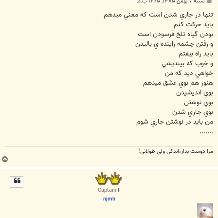
پ
شنبه ۷ بهمن ۱۳۸۵, ۱۲:۱۵ ب.ظ
س
ت
تنها در جاري شدن است كه معني ميدهم
بايد حركت كنم
بودن گياه تلخ فرسودن است
و رفتن چشمه زاينده ي باليدن
بايد راه بيفتم
و خوب كه بينديشي
خواهي ديد كه من
هنوز هم بوي عشق ميدهم
بوي انديشيدن
بوي نوشتن
بوي جاري شدن
من بايد در نوشتن جاري شوم
.......
مرا دوست بدار،اندكي ولي طولاني!
ب
ا
ل
ا
Captain II
njmh