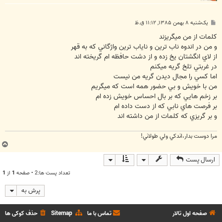
پ
یک‌شنبه ۸ بهمن ۱۳۸۵, ۱۱:۱۲ ق.ظ
س
ت
كلمات از من ميگريزند
و من در اندوه ناب ترين و ناياب ترين واژگاني كه به قهر
از لاي انگشتان يخ زده و از دشت حافظه ام گريخته اند
در غربتي تلخ گريه ميكنم
اما كسي را مجال ديدن گريه من نيست
من با خويش و بي حضور همه است كه ميگريم
بر زخم هايي كه بر بال احساس خويش زده ام
بر فرصت هاي نابي كه از دست داده ام
و بر گريزي كه كلمات از من داشته اند
مرا دوست بدار،اندكي ولي طولاني!
ب
ا
ارسال پست
ل
ا
تعداد پست ها:2 • صفحه
1
از
1
پرش به
صفحه اول تالار
تماس با ما
Sitemap
حذف کوکی ها