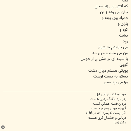
آنجا
که آتش می زند خیال
جان می رهد ز تن
همراه بوی پونه و
باران و
کوه و
دشت
رود
می خواندم به شوق
من می مانم و حریر مه
با سینه ای ،‌ز آتش پر از هوس
گویی
پوپکی هستم میان دشت
دستم به دست اوست
مرا می برد سحر
خوب بدانند، در این ایل
پدر مرد، تفنگ پدری هست
مردان قبیله همگی کشته
گهواره چوبی پسری هست
اگر نیست نترسید، که در قافله
دریایی و چشمان تری هست
دکتر زهرا
ب