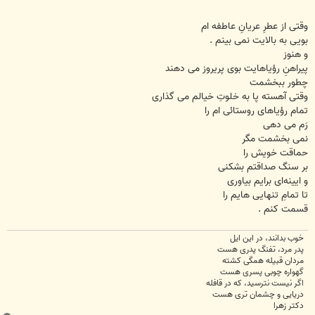
وقتی از عطرِ عریانِ عاطفه ام
بویی به بالایت نمی بینم .
و هنوز
پیراهنِ رؤیاهایت بوی پریروز می دهند
چطور ببخشمت
وقتی آهسته پا به خلوتِ خیالم می گذاری
تمام رؤیاهای روستائی ام را
رَم می دهی
نمی بخشمت مگر
حماقت خویش را
بر سنگ صداقتم بشکنی
و ایینه‌ای برایم بیاوری
تا تمامِ تنهایی هایم را
قسمت کنم .
خوب بدانند، در این ایل
پدر مرد، تفنگ پدری هست
مردان قبیله همگی کشته
گهواره چوبی پسری هست
اگر نیست نترسید، که در قافله
دریایی و چشمان تری هست
دکتر زهرا