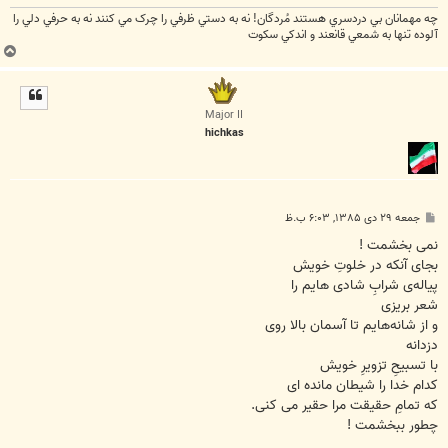
چه مهمانان بي دردسري هستند مُردگان! نه به دستي ظرفي را چرک مي کنند نه به حرفي دلي را
آلوده تنها به شمعي قانعند و اندکي سکوت
ب
ا
ل
ا
Major II
hichkas
پ
جمعه ۲۹ دی ۱۳۸۵, ۶:۰۳ ب.ظ
س
ت
نمی بخشمت !
بجای آنکه در خلوتِ خویش
پیاله‌ی شرابِ شادی هایم را
شعر بریزی
و از شانه‌هایم تا آسمان بالا روی
دزدانه
با تسبیحِ تزویرِ خویش
کدام خدا را شیطان مانده ای
که تمامِ حقیقت مرا حقیر می کنی.
چطور ببخشمت !