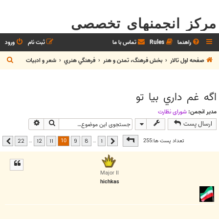
مرکز انجمنهای تخصصی
راهنما
Rules
تماس با ما
ثبت نام
ورود
ج
صفحه اول تالار
بخش فرهنگ، تمدن و هنر
فرهنگي هنري
شعر و ادبيات
س
ت
اگه غم داري بيا تو
ج
و
مدیر انجمن:
شوراي نظارت
جستجو
جستجوی پیشر
ارسال پست
صفحه
10
از
22
10
تعداد پست ها:255
…
…
22
12
11
9
8
1
قبلی
بعدی
Major II
hichkas