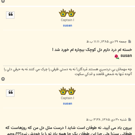
ب
ا
ل
ا
Captain I
susan
پ
جمعه ۲۹ دی ۱۳۸۵, ۱۱:۱۱ ب.ظ
س
ت
خسته ام درد دارم دل کوچک بیچاره ام خورد شد !
susan
چه مهمانان بي دردسري هستند مُردگان! نه به دستي ظرفي را چرک مي کنند نه به حرفي دلي را
آلوده تنها به شمعي قانعند و اندکي سکوت
ب
ا
ل
ا
Captain I
susan
پ
شنبه ۳۰ دی ۱۳۸۵, ۳:۳۸ ب.ظ
س
ت
بیرون باد می آیید. نه طوفان است شاید ! درست مثل دل من که روزهاست که
طوفانی ست! ولی چرا این طوفان یک جا همه یاد تو را با خودش نبرد؟؟؟روحم