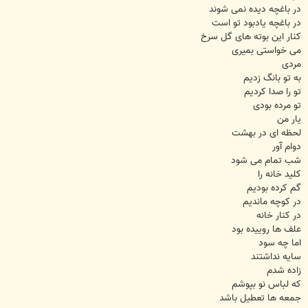
در باغچه دیده نمی شوند
در باغچه یادبود تو است
کنار این بوته های گل سرخ
می خواستی بمیری
مردی
به تو بانگ زدیم
تو را صدا کردیم
تو مرده بودی
یار من
لحظه ای در بهشت
دوام آور
شب تمام می شود
کلید خانه را
گم کرده بودیم
در کوچه ماندیم
در کنار خانه
علف ها روییده بود
اما چه سود
سایه نداشتند
زاده شدم
که لباس نو بپوشم
جمعه ها تعطیل باشد