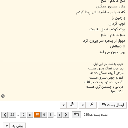
تلخ ماندم ، تلخ
مثل عصری غمگین
که تو را بر حاشیه اش پیدا کردم
و زمین را
توپ گردان
پرت کردم به دل ظلمت
تلخ ماندم ، تلخ
دیوار از پنجره سر بیرون کرد
از دهانش
بوی خون می آمد
خوب بدانند، در این ایل
پدر مرد، تفنگ پدری هست
مردان قبیله همگی کشته
گهواره چوبی پسری هست
اگر نیست نترسید، که در قافله
دریایی و چشمان تری هست
دکتر زهرا
ب
ا
ارسال پست
ل
ا
صفحه
10
از
22
10
تعداد پست ها:255
…
…
22
12
11
9
8
1
قبلی
بعدی
پرش به