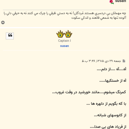
susan
چه مهمانان بي دردسري هستند مُردگان! نه به دستي ظرفي را چرک مي کنند نه به حرفي دلي را
آلوده تنها به شمعي قانعند و اندکي سکوت
ب
ا
ل
ا
Captain I
susan
پ
جمعه ۲۹ دی ۱۳۸۵, ۳:۴۶ ب.ظ
س
ت
آه....آه ....از دلم....
آه از خستکیها.....
کمرنگ میشوم....مانند خورشید در وقت غروب...
با که بگویم از دلهره ها ...
از کابوسهای شبانه...
از فریاد های بی صدا....