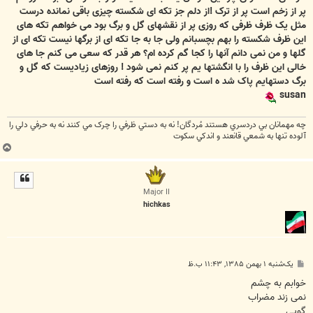
پر از زخم است پر از ترک !از دلم جز تکه ای شکسته چیزی باقی نمانده درست
مثل یک ظرف ظرفی که روزی پر از نقشهای گل و برگ بود می خواهم تکه های
این ظرف شکسته را بهم بچسبانم ولی جا به جا تکه ای از برگها نیست تکه ای از
گلها و من نمی دانم آنها را کجا گم کرده ام؟ هر قدر که سعی می کنم جا های
خالی این ظرف را با انگشتها یم پر کنم نمی شود ! روزهای زیادیست که گل و
برگ دستهایم پاک شد ه است و رفته است که رفته است
susan
چه مهمانان بي دردسري هستند مُردگان! نه به دستي ظرفي را چرک مي کنند نه به حرفي دلي را
آلوده تنها به شمعي قانعند و اندکي سکوت
ب
ا
ل
ا
Major II
hichkas
پ
یک‌شنبه ۱ بهمن ۱۳۸۵, ۱۱:۴۳ ب.ظ
س
ت
خوابم به چشم
نمی زند مضراب
گویی