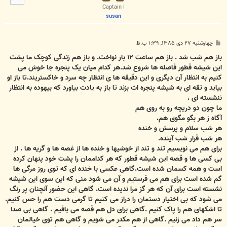
ا
Captain I
susan
پ
چهارشنبه ۲۷ دی ۱۳۸۵, ۱:۳۹ ب.ظ
س
ت
باز هم شب شد . باز هم ساعت ۱۲ بار نواخت. و باز هم زندگی کوچک ما پشت
این شیشه قطور فاصله ها شروع شد.هر کدام میان یک پنجره جا خوش می
کنیم به انتظار آن دیگری و این دقیقه ها ی انتظار چه سرد و خاکستریند.تا باز او
بیاید و تقه ای به شیشه پنجره ات بزند تا باز به یادت بیاورد که بیهوده به انتظار
ننشسته ای .
ما چون دو دریچه رو به روی هم
آگاه ز هر بگو مگوی هم.
هر شب سلام و پرسش و خنده
هر شب قرار شب آینده.
برای هم می نویسیم تند و تند از خوشیها و خنده ها از غصه ها و گریه ها . از
بی کسی ها و قصه این شیشه قطور که هر کداممان را پشت خود پنهان کرده
است و همه کسمان شده است.گاهی عکسی با خنده ای که توی روز مرگی ها
گم شده است برای هم می فرستیم و آن می شود منی که این سوی این شیشه
نشسته است برای آن که هر گز مرا ندیده است. گاهی این حضور آنچنان پر رنگ
می شود که بی اختیار دستمان را دراز می کنیم تا گرمی دست هم را حس کنیم.
تا اشکهای هم را پاک کنیم .گاهی برای دل هم قصه می بافیم . گاهی بی صدا
سر هم داد می زنیم .گاهی از هم مکدر می شویم و گاهی هم توی خیالمان