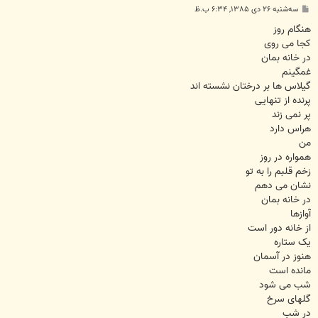
پ
سه‌شنبه ۲۶ دی ۱۳۸۵, ۶:۳۴ ب.ظ
س
ت
هنگام روز
کجا می روی
در خانه بمان
غمگینم
گیلاس ها بر درختان نشسته اند
پرنده از تنهایی
پر نمی زند
هراس دارد
من
همواره در روز
زخم قلبم را به تو
نشان می دهم
در خانه بمان
آوازها
از خانه دور است
یک ستاره
هنوز در آسمان
مانده است
شب می شود
گلهای سرخ
در شب