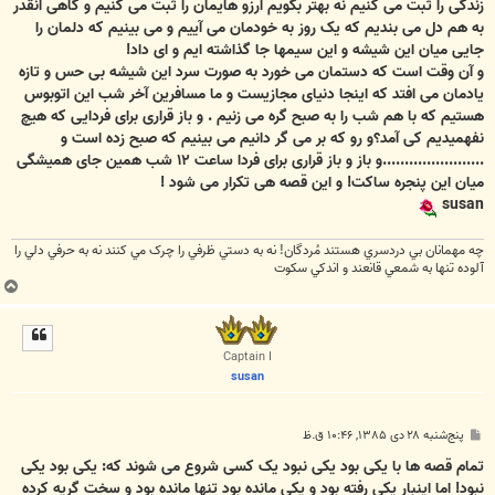
زندگی را ثبت می کنیم نه بهتر بگویم آرزو هایمان را ثبت می کنیم و گاهی آنقدر
به هم دل می بندیم که یک روز به خودمان می آییم و می بینیم که دلمان را
جایی میان این شیشه و این سیمها جا گذاشته ایم و ای داد!
و آن وقت است که دستمان می خورد به صورت سرد این شیشه بی حس و تازه
یادمان می افتد که اینجا دنیای مجازیست و ما مسافرین آخر شب این اتوبوس
هستیم که با هم شب را به صبح گره می زنیم . و باز قراری برای فردایی که هیچ
نفهمیدیم کی آمد؟و رو که بر می گر دانیم می بینیم که صبح زده است و
.......................و باز و باز قراری برای فردا ساعت ۱۲ شب همین جای همیشگی
میان این پنجره ساکت! و این قصه هی تکرار می شود !
susan
چه مهمانان بي دردسري هستند مُردگان! نه به دستي ظرفي را چرک مي کنند نه به حرفي دلي را
آلوده تنها به شمعي قانعند و اندکي سکوت
ب
ا
ل
ا
Captain I
susan
پ
پنج‌شنبه ۲۸ دی ۱۳۸۵, ۱۰:۴۶ ق.ظ
س
ت
تمام قصه ها با یکی بود یکی نبود یک کسی شروع می شوند که: یکی بود یکی
نبود! اما اینبار یکی رفته بود و یکی مانده بود تنها مانده بود و سخت گریه کرده