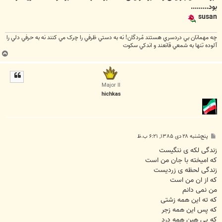
بود.........
susan
چه مهمانان بي دردسري هستند مُردگان! نه به دستي ظرفي را چرک مي کنند نه به حرفي دلي را
آلوده تنها به شمعي قانعند و اندکي سکوت
ب
ا
ل
ا
Major II
hichkas
پ
پنج‌شنبه ۲۸ دی ۱۳۸۵, ۶:۲۱ ب.ظ
س
ت
زندگی لکه ی ننگیست
که امیخته با جان من است
زندگی لحظه ی زردیست
که از ان من است
من نمی دانم
که ته این همه زشتی
که پس این همه زجر
که پی هین همه درد