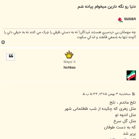
دنيا رو نگه دارين ميخوام پياده شم
susan
چه مهمانان بي دردسري هستند مُردگان! نه به دستي ظرفي را چرک مي کنند نه به حرفي دلي را
آلوده تنها به شمعي قانعند و اندکي سکوت
ب
ا
ل
ا
Major II
hichkas
پ
سه‌شنبه ۳ بهمن ۱۳۸۵, ۵:۳۴ ب.ظ
س
ت
تلخ ماندم ، تلخ
مثل زهری که چکیده از شب ظظلمانی شهر
مثل اندوه تو
مثل گل سرخ
که به دست طوفان
پرپر شد