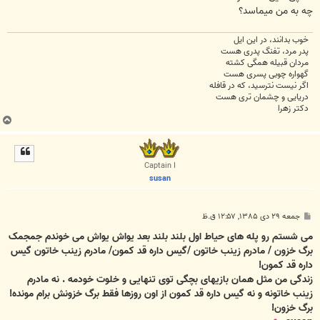
چه به من میماسد؟
خوب بدانند، در این ایل
پدر مرد، تفنگ پدری هست
مردان قبیله همگی کشته
گهواره چوبی پسری هست
اگر نیست نترسید، که در قافله
دریایی و چشمان تری هست
دکتر زهرا
ب
ا
ل
ا
Captain I
susan
پ
جمعه ۲۹ دی ۱۳۸۵, ۱۲:۵۷ ق.ظ
س
ت
می شستم رو پله های حیاط اول بلند بلند بعد یواش یواش می خوندم جمجمک
برگ خزون / مادرم زینب خاتون /گیس داره قد کمون/ مادرم زینب خاتون گیس
داره قد کمون!
زندگی من مثل همان بازیهای بچگی توی تنهایی و خلوت خودمه . نه مادرم
زینب خاتونه و نه گیس داره قد کمون از اون روزها فقط برگ خزونش برام مونده!
برگ خزون!