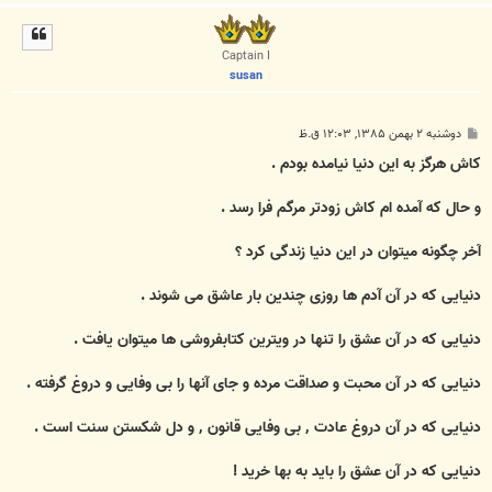
ا
ل
ا
Captain I
susan
پ
دوشنبه ۲ بهمن ۱۳۸۵, ۱۲:۰۳ ق.ظ
س
ت
کاش هرگز به اين دنيا نيامده بودم .
و حال که آمده ام کاش زودتر مرگم فرا رسد .
آخر چگونه ميتوان در اين دنيا زندگی کرد ؟
دنيايی که در آن آدم ها روزی چندين بار عاشق می شوند .
دنيايی که در آن عشق را تنها در ويترين کتابفروشی ها ميتوان يافت .
دنيايی که در آن محبت و صداقت مرده و جای آنها را بی وفايی و دروغ گرفته .
دنيايی که در آن دروغ عادت ٬ بی وفايی قانون ٬ و دل شکستن سنت است .
دنيايی که در آن عشق را بايد به بها خريد !