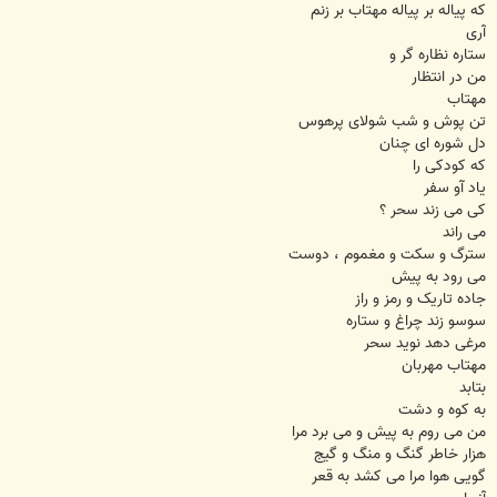
که پیاله بر پیاله مهتاب بر زنم
آری
ستاره نظاره گر و
من در انتظار
مهتاب
تن پوش و شب شولای پرهوس
دل شوره ای چنان
که کودکی را
یاد آو سفر
کی می زند سحر ؟
می راند
سترگ و سکت و مغموم ،‌ دوست
می رود به پیش
جاده تاریک و رمز و راز
سوسو زند چراغ و ستاره
مرغی دهد نوید سحر
مهتاب مهربان
بتابد
به کوه و دشت
من می روم به پیش و می برد مرا
هزار خاطر گنگ و منگ و گیج
گویی هوا مرا می کشد به قعر