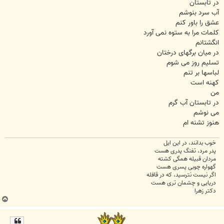
در تابستان
آب سرد بنوشم
عشق را باور کنم
کلمات مرا به ستوه نمی آورد
انگشتانم
در میان برگهای درختان
تسلیم روز می شوم
لباسها بر تنم
کهنه است
من
در تابستان آب گرم
می نوشم
هنوز تشنه ام
خوب بدانند، در این ایل
پدر مرد، تفنگ پدری هست
مردان قبیله همگی کشته
گهواره چوبی پسری هست
اگر نیست نترسید، که در قافله
دریایی و چشمان تری هست
دکتر زهرا
ب
ا
ل