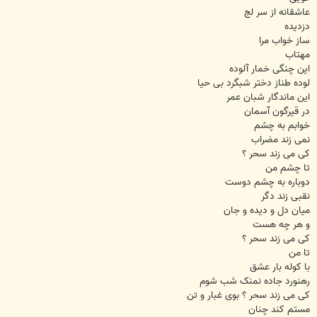
عاشقانه از سر لج
دزدیده
ساز خواب مرا
مهتاب
این چنگی خمار آلوده
لوده طناز دختر شبگرد بی حیا
این ماندگار شبان عمر
در قیرگون آسمان
خوابم به چشم
نمی زند مضراب
کی می زند سحر ؟
تا چشم من
دوباره به چشم دوست
نقبی زند دگر
میان دل و دیده و جان
و هر چه هست
کی می زند سحر ؟
تا من
با کوله بار عشق
رهنورد جاده نمنک شب شوم
کی می زند سحر ؟ بوی غبار و تن
مستم کند چنان