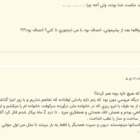
حکمت خدا بوده، ولي آخه چرا. . . . .. . ... ..
 واقعا بعد از پشيموني، انصاف بود با من اينجوري تا کني؟ انصاف بود؟؟؟
ه هيچ تازه بچه هم كرده!!
 ديگه عروسي مون بود كه زنم تازه يادش اوفتاده كه تفاهم نداريم و با زور اجرا گذاش
ل گرفته براي نفقه از يه طرف با ابرو ريزي كه در خانواده مان درآورده سركوفت خانواده ام را 
كشيد . 4 سال با اون دوست و هم دانشگاهي بودم و هم
انها ميتونستند درون و سيرت همديگر را فقط يه بار ببينند تا مثل من اول جواني پژ
.