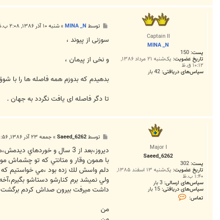
پ
توسط
MINA _N
»
شنبه ۱۰ آذر ۱۳۸۶, ۲:۰۸ ب.ظ
س
Captain II
ت
سوزنی از پیوند ،
MINA _N
پست:
150
و نخی از پیمان ،
تاریخ عضویت:
یک‌شنبه ۲۱ مرداد ۱۳۸۶,
۱۰:۱۲ ق.ظ
سپاس‌های دریافتی:
42 بار
بدهیدم که بدوزم همه فاصله ها را با شوق
تا دگر فاصله ای یافت نگردد به جهان .
پ
توسط
Saeed_6262
»
جمعه ۲۳ آذر ۱۳۸۶, ۱:۵۶ ق.ظ
س
Major I
ت
ديروز،بعد از 3 سال و خوردهاي ديدمش،هنوز خوشگل و ناز بود ،با اون نگاهش كه .....
Saeed_6262
با همون وقار و متانتي كه تو چشماش مو
پست:
302
دلم واسش لك زده بود ،مي خواستيم كه ب
تاریخ عضویت:
یک‌شنبه ۱۳ اسفند ۱۳۸۵,
۱:۴۰ ب.ظ
ولي نميشد برم كنارشو دستاشو بگيرم،آخه
سپاس‌های ارسالی:
3 بار
داشت ميرفت بيرون صداش كردم برگشت 
سپاس‌های دریافتی:
15 بار
ت
تماس:
م
ا
من
س
من