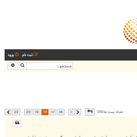
ثبت نام
ورود
جستجو
جستجو
صفحه
18
از
22
18
تعداد پست ها:255
…
…
22
20
19
17
16
1
قبلی
بعدی