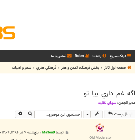
لینک سریع
راهنما
Rules
تماس با ما
صفحه اول تالار
بخش فرهنگ، تمدن و هنر
فرهنگي هنري
شعر و ادبيات
اگه غم داري بيا تو
مدیر انجمن:
شوراي نظارت
جستجو
جستجوی پی
ارسال پست
پ
توسط
Ma3ouD
»
پنج‌شنبه ۷ تیر ۱۳۸۶, ۱۲:۰۴ ب.ظ
س
Old Moderator