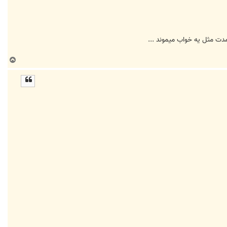
ت مثل يه خواب ميموند ...
ب
ا
ل
ا