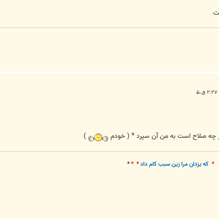
ست
 چه صلاح است به من آن سپرد * ( خودم
)
*
که يزدان مرا زين سبب کام داد
* *
*