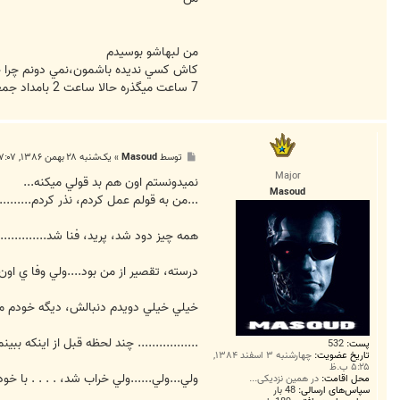
S
a
e
e
d
من لبهاشو بوسيدم
_
كاش كسي نديده باشمون،نمي دونم چرا چ
6
2
7 ساعت ميگذره حالا ساعت 2 بامداد جمعه هست، و 420 كيلومتر فاصله بين من و ... و شايد دوباره چند سال
6
2
پ
توسط
Masoud
»
یک‌شنبه ۲۸ بهمن ۱۳۸۶, ۷:۰۷ ب.ظ
س
Major
ت
نميدونستم اون هم بد قولي ميکنه...
Masoud
...من به قولم عمل کردم، نذر کردم.........
همه چيز دود شد، پريد، فنا شد...............
درسته، تقصير از من بود....ولي وفا ي اون خ
خيلي خيلي دويدم دنبالش، ديگه خودم ميد
................. چند لحظه قبل از اينک
پست:
532
تاریخ عضویت:
چهارشنبه ۳ اسفند ۱۳۸۴,
۵:۲۵ ب.ظ
ولي...ولي......ولي خراب شد، . . . . با خ
محل اقامت:
در همين نزديكي...
سپاس‌های ارسالی:
48 بار