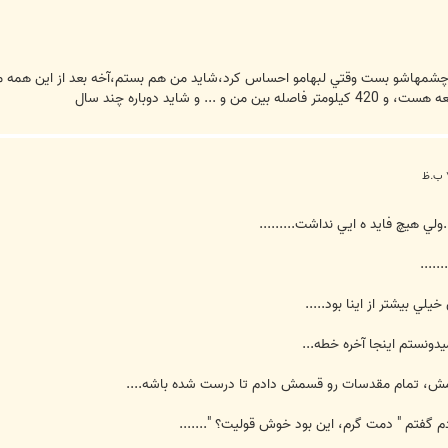
شمهاشو بست وقتي لبهامو احساس كرد،شايد من هم بستم،آخه بعد از اين همه مد
.ولي هيچ فايد ه ايي نداشت.........
.....
يلي بيشتر از اينا بود.....
ونستم اينجا آخره خطه...
ه ببينمش، تمام مقدسات رو قسمش دادم تا درست شده باشه....
ودم گفتم " دمت گرم، اين بود خوش قوليت؟ ".......