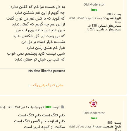
س
Old Moderator
ت
به دل هست مرا غم که گفتن ندارد
Ines
چه گویم از این غم شنفتن ندارد
پست:
803
که گوید که با کس غم دل توان گفت
تاریخ عضویت:
جمعه ۶ مرداد ۱۳۸۵, ۱۱:۵۱
ب.ظ
از این غم چه گویم که گفتن ندارد
سپاس‌های ارسالی:
138 بار
ببین غنچه ی خنده روی لب من
سپاس‌های دریافتی:
273 بار
که بی رویت ای گل شکفتن ندارد
نشسته غبار غمت بر دل من
غبار غم عشق رفتن ندارد
شبی نیست کاید بچشمم دمی خواب
که شب بی خیال تو خفتن ندارد
No time like the present
مدتی کمرنگ یا بی رنگ...
پ
توسط
Ines
»
چهارشنبه ۲۷ تیر ۱۳۸۶, ۱:۵۶ ق.ظ
س
Old Moderator
ت
دلم تنگ است دلم تنگ است
Ines
دلم اندازه حجم قفس تنگ است
پست:
803
سکوت از کوچه لبریز است
تاریخ عضویت:
جمعه ۶ مرداد ۱۳۸۵, ۱۱:۵۱
ب.ظ