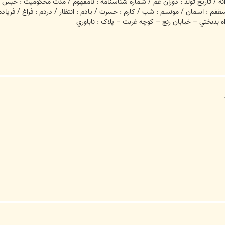
انه / تاريخ تولد : دوران غم / شماره شناسنامه : نامفهوم / مدت محکوميت : حبس ابد /
فم : اسمان / مونسم : شب / کارم : حسرت / يادم : انتظار / دردم : فراغ / فريادم 
 بدبختي – خيابان رنج – کوچه غربت – پلاک : ناباوري