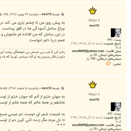
پ
توسط
essi10
»
دوشنبه ۲۹ بهمن ۱۳۸۶, ۱:۴۵ ق.ظ
س
Major II
ت
به پیش روی من تا چشم یاری می کند د
essi10
چراغ ساحل آسودگی ها در افق پیداست
در این ساحل که من افتاده ام خاموش و ت
غمم دریا دلم تنهاست
پست:
441
تاریخ عضویت:
شنبه ۱۸ آذر ۱۳۸۵, ۳:۴۸
ق.ظ
محل اقامت:
essi8689@yahoo.com
رحم کن تا شب بی جنبش بی حوصلگی پشت این پن
سپاس‌های ارسالی:
28 بار
دارم از فکر رسیدن به تو آباد میشم ،تو بیا که باد 
سپاس‌های دریافتی:
188 بار
ت
تماس:
م
ا
س
e
s
s
پ
توسط
essi10
»
یک‌شنبه ۵ اسفند ۱۳۸۶, ۵:۵۵ ق.ظ
i
س
1
Major II
ت
به جهان خـرّم از آنم که جهان خـرّم از او
0
essi10
عاشقم بر همه عالم که همه عالم از اوس
به غنيمت شمر اي دوست دم عيسي صبـح
پست:
441
تاریخ عضویت:
شنبه ۱۸ آذر ۱۳۸۵, ۳:۴۸
تا دل مرده مگر زنــده کني کيـن دم از اوس
ق.ظ
* * *
محل اقامت:
essi8689@yahoo.com
سپاس‌های ارسالی:
28 بار