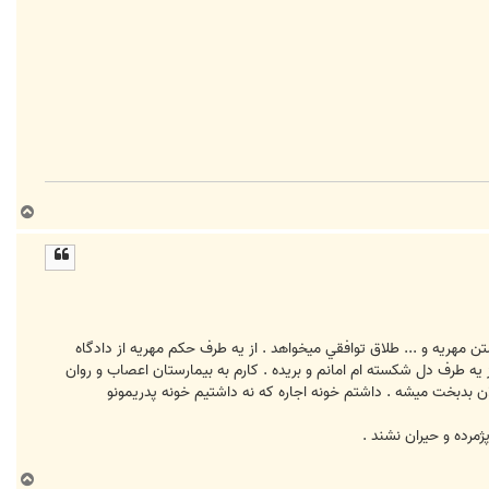
ب
ا
ل
ا
تن مهريه و ... طلاق توافقي ميخواهد . از يه طرف حكم مهريه از دادگاه
ميكشم و از يه طرف دل شكسته ام امانم و بريده . كارم به بيمارستان اعصاب و روان
ش لاف همدلي و همفكري ميزد . تا ديد 2 ماه بيكار شدم فكر كرد آلان بدبخت ميشه . داشتم خونه اجاره كه نه داشتيم خونه پدريمونو
مرده و حيران نشند .
ب