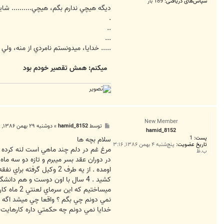
سپاس‌های دریافتی:
189 بار
ديگه هيچي ندارم بگم، هيچي.......... شايد 
.
..
...
..... خدايا، ميدونستم نامردي از منه، ولي
میکنم: همش تقصیر خودم بود
New Member
پ
توسط
hamid_8152
»
دوشنبه ۲۹ بهمن ۱۳۸۶, ۱۲:۰۸ ق.ظ
hamid_8152
س
پست:
1
ت
سلام بچه ها
تاریخ عضویت:
پنج‌شنبه ۴ بهمن ۱۳۸۶, ۳:۱۶
مرغ غم در دلم چند ماهي است لنه كرده ك
ب.ظ
در دوران عقد بسر ميبرم و تازه دو سه ماه
اومده . از يه طرف 2 وكي
ميساختيم كه اين سرماي لعنتي 2 ماه كار ساخت و ساز را عقب انداخت .
نمي دونم چي بگم ؟ واقعا چي ميشد اگه انس
خدايا نمي دونم چه حكمتي داره كارهايت 