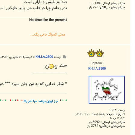
صدایم خیس و بارانی است
سپاس‌های ارسالی:
138 بار
نمی دانم چرا در قلب من پاییز طولانی ا
سپاس‌های دریافتی:
273 بار
No time like the present
مدتی کمرنگ یا بی رنگ...
پ
توسط
KH.I.A.2500
»
دوشنبه ۱۹ شهریور ۱۳۸۶, ۲:۲۷ ق.ظ
س
Captain I
ت
سلام
KH.I.A.2500
___________________
* شکر خدايي که به من جان سپرد *** هر
* *
*
جز ايران نباشد مرا نام ياد
* *
*
*
*
*
*
*
پست:
1637
تاریخ عضویت:
پنج‌شنبه ۴ مرداد ۱۳۸۶,
۱۱:۵۳ ب.ظ
سپاس‌های ارسالی:
8092 بار
سپاس‌های دریافتی:
3732 بار