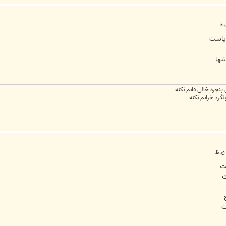
ریاست
نها
جره خالی قابم نکنه
ولگرد خرابم نکنه
ست
ت
ت