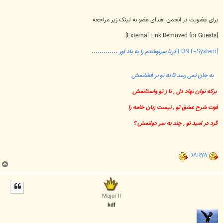
برای عضویت در انجمن اهدای عضو به لینک زیر مراجعه
[External Link Removed for Guests]
[FONT=System]
دریا سرنوشتم را به یاد آور .............
به جان نمی رسد تا به تو بر فشانمش
برکه توان نهاد دل , تا ز تو واستانمش
قوت شرح عشق تو , نیست زبان خامه را
گرد در امید تو , چند به سر دوانمش ؟
DARYA
ب
ا
ل
ا
Major II
kdf