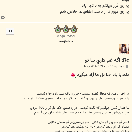
يه روز فرار ميكنم به ناكجا اباد
يه روز ميرم تا از دست اطرافيانم خلاص شم
ب
ا
ل
ا
Mega Poster
mojtabba
Re: اگه غم داري بيا تو
پ
دوشنبه ۲۱ آذر ۱۳۹۰, ۴:۲۹ ب.ظ
س
ت
فقط با یاد خدا دل ها آرام میگیرد
در اخر الزمان که مجال نظاره نیست - جز راه پاک علی راه و چاره نیست
باید سر عدویه سید علی را برید و گفت - در کار خیر حاجت هیچ استخاره نیست
ما همان نسل جوانیم که ثابت کردیم - در ره عشق جگر دار تر از 100 مردی
هر زمان شور خمینی به سر افتد مارا - دور سید علی خامنه ای می گردیم
امیرا تو میری و فر مان دهی - سر بی سران را تو سامان دههی
عصای تو ام اژدها کن مرا - به اذن ولایت رها کن مرا
رها کن مرا تا خروشان شوم - بلا بر سر دین فروشان شوم