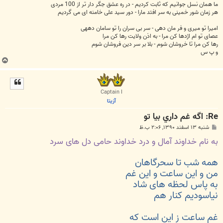
ما همان نسل جوانیم که ثابت کردیم - در ره عشق جگر دار تر از 100 مردی
هر زمان شور خمینی به سر افتد مارا - دور سید علی خامنه ای می گردیم
امیرا تو میری و فر مان دهی - سر بی سران را تو سامان دههی
عصای تو ام اژدها کن مرا - به اذن ولایت رها کن مرا
رها کن مرا تا خروشان شوم - بلا بر سر دین فروشان شوم
و پ س
ب
ا
ل
ا
Captain I
آزیتا
Re: اگه غم داري بيا تو
پ
شنبه ۱۳ اسفند ۱۳۹۰, ۲:۰۶ ب.ظ
س
به نام خداوند آمال و درد خداوند حامی دل های سرد
ت
همه شب تا سحرگاهان
من و این ساعت و این غم
به پاس لحظه های شاد
نیاسودیم کنار هم
غم ساعت ز این است که