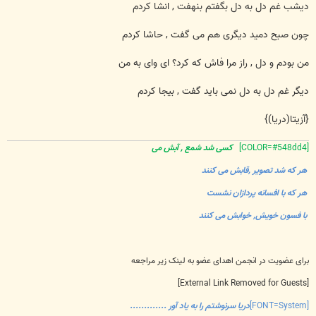
ت
دیشب غم دل به دل بگفتم بنهفت , انشا کردم
چون صبح دمید دیگری هم می گفت , حاشا کردم
من بودم و دل , راز مرا فاش که کرد؟ ای وای به من
دیگر غم دل به دل نمی باید گفت , بیجا کردم
{آزیتا(دریا)}
[COLOR=#548dd4]
کسی شد شمع , آبش می
هر که شد تصویر ,قابش می کنند
هر که با افسانه پردازان نشست
با فسون خویش, خوابش می کنند
برای عضویت در انجمن اهدای عضو به لینک زیر مراجعه
[External Link Removed for Guests]
[FONT=System]
دریا سرنوشتم را به یاد آور .............