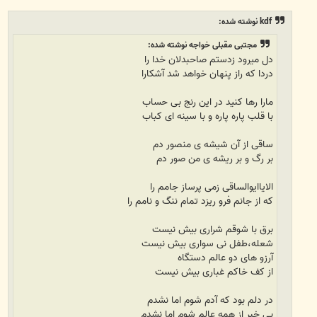
س
ت
kdf نوشته شده:
مجتبی مقبلی خواجه نوشته شده:
دل میرود زدستم صاحبدلان خدا را
دردا که راز پنهان خواهد شد آشکارا
مارا رها کنید در این رنج بی حساب
با قلب پاره پاره و با سینه ای کباب
ساقی از آن شیشه ی منصور دم
بر رگ و بر ریشه ی من صور دم
الایاایوالساقی زمی پرساز جامم را
که از جانم فرو ریزد تمام ننگ و نامم را
برق با شوقم شراری بیش نیست
شعله،طفل نی سواری بیش نیست
آرزو های دو عالم دستگاه
از کف خاکم غباری بیش نیست
در دلم بود که آدم شوم اما نشدم
بی خبر از همه عالم شوم اما نشدم