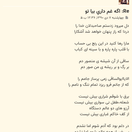
Re: اگه غم داري بيا تو
پ
چهارشنبه ۷ دی ۱۳۹۰, ۱۲:۳۶ ب.ظ
س
ت
دل میرود زدستم صاحبدلان خدا را
دردا که راز پنهان خواهد شد آشکارا
مارا رها کنید در این رنج بی حساب
با قلب پاره پاره و با سینه ای کباب
ساقی از آن شیشه ی منصور دم
بر رگ و بر ریشه ی من صور دم
الایاایوالساقی زمی پرساز جامم را
که از جانم فرو ریزد تمام ننگ و نامم را
برق با شوقم شراری بیش نیست
شعله،طفل نی سواری بیش نیست
آرزو های دو عالم دستگاه
از کف خاکم غباری بیش نیست
در دلم بود که آدم شوم اما نشدم
بی خبر از همه عالم شوم اما نشدم