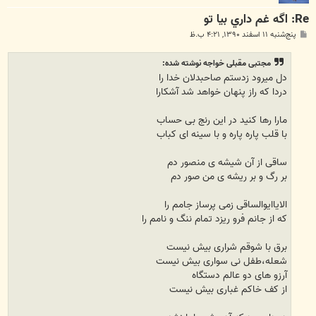
Re: اگه غم داري بيا تو
پ
پنج‌شنبه ۱۱ اسفند ۱۳۹۰, ۴:۲۱ ب.ظ
س
ت
مجتبی مقبلی خواجه نوشته شده:
دل میرود زدستم صاحبدلان خدا را
دردا که راز پنهان خواهد شد آشکارا
مارا رها کنید در این رنج بی حساب
با قلب پاره پاره و با سینه ای کباب
ساقی از آن شیشه ی منصور دم
بر رگ و بر ریشه ی من صور دم
الایاایوالساقی زمی پرساز جامم را
که از جانم فرو ریزد تمام ننگ و نامم را
برق با شوقم شراری بیش نیست
شعله،طفل نی سواری بیش نیست
آرزو های دو عالم دستگاه
از کف خاکم غباری بیش نیست