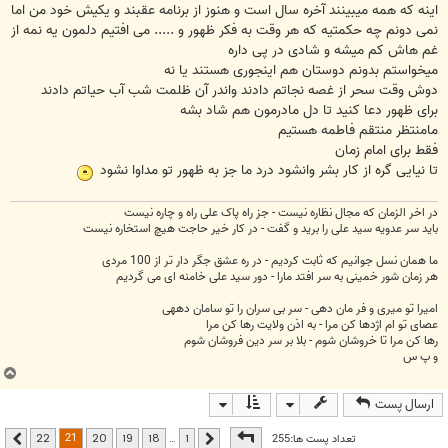
اینه که همه میبینند آخره سال است و هنوز از برنامه عقبند و یکیش خود من اما
نمی دونم چه حکمتیه که هر وقت به فکر ظهور و ..... می افتیم دلمون یه نمه از
غم هاش کم میشه و شادی در پی داره
میخواستم بدونم دوستان هم اینجوری هستند یا نه
دوش وقت سحر از غصه نجاتم دادند واندر آن ظلمت شب آب حیاتم دادند
برای ظهور دعا کنید تا دل مادرمون هم شاد بشه
مامنتظر منتقم فاطمه هستیم
فقط برای امام زمان
تا نیایی گره از کار بشر وانشود درد ما جز به ظهور تو مداوا نشود
در اخر الزمان که مجال نظاره نیست - جز راه پاک علی راه و چاره نیست
باید سر عدویه سید علی را برید و گفت - در کار خیر حاجت هیچ استخاره نیست
ما همان نسل جوانیم که ثابت کردیم - در ره عشق جگر دار تر از 100 مردی
هر زمان شور خمینی به سر افتد مارا - دور سید علی خامنه ای می گردیم
امیرا تو میری و فر مان دهی - سر بی سران را تو سامان دههی
عصای تو ام اژدها کن مرا - به اذن ولایت رها کن مرا
رها کن مرا تا خروشان شوم - بلا بر سر دین فروشان شوم
و پ س
ب
ا
ارسال پست
ل
ا
صفحه
21
از
22
21
تعداد پست ها:255
…
22
20
19
18
1
قبلی
بعدی