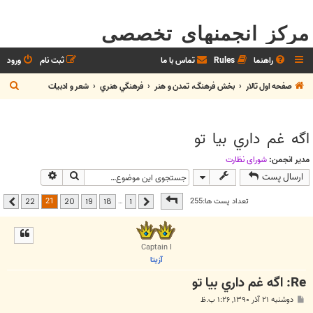
مرکز انجمنهای تخصصی
راهنما
Rules
تماس با ما
ثبت نام
ورود
ج
صفحه اول تالار
بخش فرهنگ، تمدن و هنر
فرهنگي هنري
شعر و ادبيات
س
ت
اگه غم داري بيا تو
ج
و
مدیر انجمن:
شوراي نظارت
جستجو
جستجوی پیشر
ارسال پست
صفحه
21
از
22
21
تعداد پست ها:255
…
22
20
19
18
1
قبلی
بعدی
Captain I
آزیتا
Re: اگه غم داري بيا تو
پ
دوشنبه ۲۱ آذر ۱۳۹۰, ۱:۲۶ ب.ظ
س