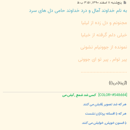
پ
پنج‌شنبه ۱۱ اسفند ۱۳۹۰, ۳:۵۱ ب.ظ
س
به نام خداوند آمال و درد خداوند حامی دل های سرد
ت
مجنونم و دل زده از لیلیا
خیلی دلم گرفته از خیلیا
نمونده از جوونیام نشونی
پیر توام , پیر تو ای جوونی
................................
{آزیتا(دریا)}
[COLOR=#548dd4]
کسی شد شمع , آبش می
هر که شد تصویر ,قابش می کنند
هر که با افسانه پردازان نشست
با فسون خویش, خوابش می کنند