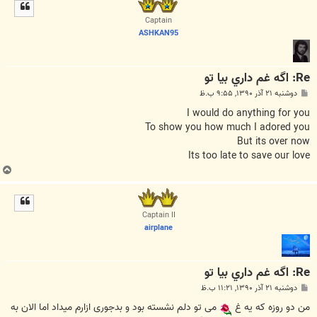
ل
ا
Captain
ASHKAN95
Re: اگه غم داري بيا تو
پ
دوشنبه ۲۱ آذر ۱۳۹۰, ۹:۵۵ ب.ظ
س
ت
I would do anything for you
To show you how much I adored you
But its over now
Its too late to save our love
ب
ا
ل
ا
Captain II
airplane
Re: اگه غم داري بيا تو
پ
دوشنبه ۲۱ آذر ۱۳۹۰, ۱۱:۲۱ ب.ظ
س
ت
من دو روزه که یه غ
می تو دلم نشسته بود و بدجوری ازارم میداد اما الان به