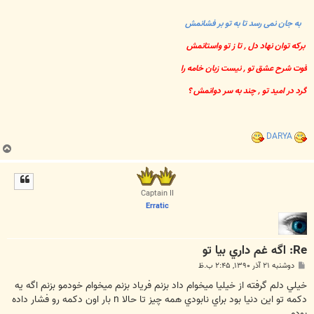
به جان نمی رسد تا به تو بر فشانمش
برکه توان نهاد دل , تا ز تو واستانمش
قوت شرح عشق تو , نیست زبان خامه را
گرد در امید تو , چند به سر دوانمش ؟
DARYA
ب
ا
ل
ا
Captain II
Erratic
Re: اگه غم داري بيا تو
پ
دوشنبه ۲۱ آذر ۱۳۹۰, ۲:۴۵ ب.ظ
س
ت
خيلي دلم گرفته از خيليا ميخوام داد بزنم فرياد بزنم ميخوام خودمو بزنم اگه يه
دكمه تو اين دنيا بود براي نابودي همه چيز تا حالا n بار اون دكمه رو فشار داده
بودم