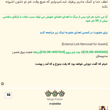
لطف خدا و کمک مادرم برطرف شد.امیدوارم که هیچ وقت غم تو دلتون اشیونه
نکنه
آیا می دانید هر فرد پس از مرگ با اهدای اعضای خویش می تواند سبب نجات یا ارتقای سلامتی
بیش از 50 نفر شود
برای عضویت در انجمن اهدای عضو به لینک زیر مراجعه کنید
[External Link Removed for Guests]
[COLOR=#000000]تا چند زنم بروی [COLOR=#0070c0]دریاها
خشت بیزار شدم ز
بت‌پرستان
خیام که گفت دوزخی خواهد بود که رفت بدوزخ و که آمد ز بهشت
ب
ا
ل
ا
Mega Poster
mojtabba