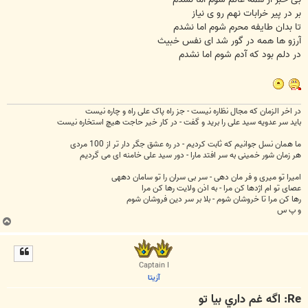
بر در پیر خرابات نهم رو ی نیاز
تا بدان طایفه محرم شوم اما نشدم
آرزو ها همه در گور شد ای نفس خبیث
در دلم بود که آدم شوم اما نشدم
در اخر الزمان که مجال نظاره نیست - جز راه پاک علی راه و چاره نیست
باید سر عدویه سید علی را برید و گفت - در کار خیر حاجت هیچ استخاره نیست
ما همان نسل جوانیم که ثابت کردیم - در ره عشق جگر دار تر از 100 مردی
هر زمان شور خمینی به سر افتد مارا - دور سید علی خامنه ای می گردیم
امیرا تو میری و فر مان دهی - سر بی سران را تو سامان دههی
عصای تو ام اژدها کن مرا - به اذن ولایت رها کن مرا
رها کن مرا تا خروشان شوم - بلا بر سر دین فروشان شوم
و پ س
ب
ا
ل
ا
Captain I
آزیتا
Re: اگه غم داري بيا تو