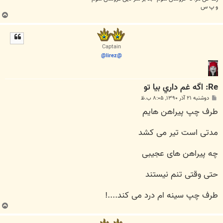
و پ س
ب
ا
ل
ا
Captain
@lirez@
Re: اگه غم داري بيا تو
پ
دوشنبه ۲۱ آذر ۱۳۹۰, ۸:۰۵ ب.ظ
س
طرف چپ پیراهن هایم
ت
مدتی است تیر می کشد
چه پیراهن های عجیبی
حتی وقتی تنم نیستند
طرف چپ سینه ام درد می کند....!
ب
ا