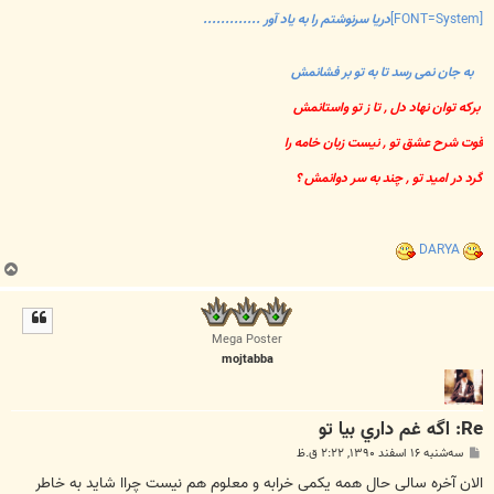
[FONT=System]
دریا سرنوشتم را به یاد آور .............
به جان نمی رسد تا به تو بر فشانمش
برکه توان نهاد دل , تا ز تو واستانمش
قوت شرح عشق تو , نیست زبان خامه را
گرد در امید تو , چند به سر دوانمش ؟
DARYA
ب
ا
ل
ا
Mega Poster
mojtabba
Re: اگه غم داري بيا تو
پ
سه‌شنبه ۱۶ اسفند ۱۳۹۰, ۲:۲۲ ق.ظ
س
ت
الان آخره سالی حال همه یکمی خرابه و معلوم هم نیست چراا شاید به خاطر