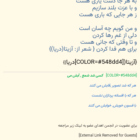
به هر جا دست یاری هست
و با عزت بلند سازیم
ز هر جایی که باری هست
و من گویم چه آسان است
دلی از غم رها کردن
و تا وقتی که جانی هست
برای هم فدا کردن { شعر از: آزیتا(دریا)}
{آزیتا([COLOR=#548dd4]دریا
)}
[COLOR=#548dd4]
کسی شد شمع , آبش می
هر که شد تصویر ,قابش می کنند
هر که با افسانه پردازان نشست
با فسون خویش, خوابش می کنند
برای عضویت در انجمن اهدای عضو به لینک زیر مراجعه
[External Link Removed for Guests]