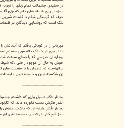
در سفيدي چشمانت تمام رنگها را تجربه ک
مغزم بر روي شعله هاي دلم که براي قلب
حیف که گرسنگی شکم با کلمات شیرین ب
ننگ است که روشنايي ديدگان در ظلمات 
-------------------------------------
مهرباني را در کودکي يافتم که آبنباتش ر
انقدر براي غربت تک دانه موي سفيدم غص
بيچاره آن خروسي که با صداي ساعت شماط
خوش به حال آن موجود راحتی ،که شیطان 
سالهاست که کاممان را با حقیقت های تل
زن شکسته ترين و خميده ترين ، ايستاده 
------------------------------------
بخاطر افکار فسیل واری که داشت, جشنوار
آنقدر فکرش دست نخورده ماند, که کارتو
بخاطر افکار عتیقه ای که داشت, مغزش را 
مغز کوچکش در فضای جمجمه اش, لق میز
------------------------------------