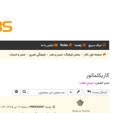
لینک سریع
راهنما
Rules
تماس با ما
صفحه اول تالار
بخش فرهنگ، تمدن و هنر
فرهنگي هنري
شعر و ادبيات
كاريكلماتور
مدیر انجمن:
شوراي نظارت
جستجو
جستجوی پی
ارسال پست
پ
توسط
PARSA2001
»
جمعه ۱۶ تیر ۱۳۸۵, ۱۰:۱۳ ق.ظ
س
Novice Poster