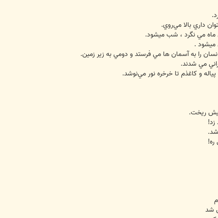
د.
ان داري بالا مي‌روي.
 ماه مي نگرد ، شب ميشود.
 ميشود .
ان را به آسمان ها مي فرستد و دومي به زير زمين.
راني مي شدند.
ياله و كاغذم تا خرخره نور مي‌نوشد.
ايش ريخت.
زد!
شد.
ره!
م
 شد