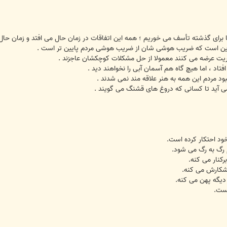
 یا برای گذشته تأسف می خوریم ؛ همه این اتفاقات در زمان حال می افتد و زمان حا
ین است که ضریب هوشی شان از ضریب هوشی مردم پایین تر است .
یت عرضه می کنند معمولا از حل مشکلات کوچکشان عاجزند .
فتاد ، اما هیچ گاه هم آسمان آبی را نخواهند دید .
نبود مردم این همه به هنر علاقه مند نمی شدند .
می آید تا کسانی که دروغ های قشنگ می گویند .
خود احتکار کرده است.
 رگ به رگ می شود.
رکنار می کنه.
 شکارش می کنه.
دیگه پهن می کنه.
ست.