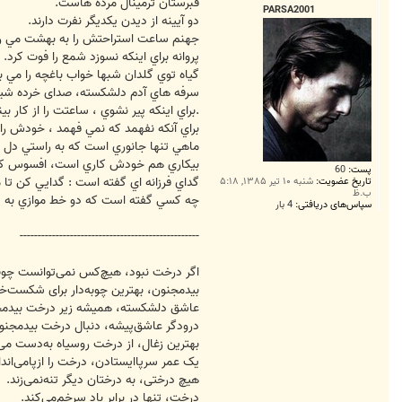
ت
قبرستان ترمينال مرده هاست.
PARSA2001
دو آيينه از ديدن يکديگر نفرت دارند.
جهنم ساعت استراحتش را به بهشت مي ر
پروانه براي اينکه نسوزد شمع را فوت کرد.
گياه توي گلدان شبها خواب باغچه را مي بي
سرفه هاي آدم دلشکسته، صدای خرده شي
.براي اينکه پير نشوي ، ساعتت را از کار بيند
براي آنکه نفهمد که نمي فهمد ، خودش را 
ماهي تنها جانوري است که به راستي دل به
بيکاري هم خودش کاري است، افسوس که 
پست:
60
گداي فرزانه اي گفته است : گدايي کن تا 
تاریخ عضویت:
شنبه ۱۰ تیر ۱۳۸۵, ۵:۱۸
ب.ظ
چه کسي گفته است که دو خط موازي به يک
سپاس‌های دریافتی:
4 بار
--------------------------------------------------
اگر درخت نبود، هيچ‌کس نمی‌توانست چوب
بيدمجنون، بهترين چوبه‌دار برای شکست‌
عاشق دلشکسته، هميشه زير درخت بيدمج
درودگر عاشق‌پيشه، دنبال درخت بيدمجنون
بهترين زغال، از درخت روسياه به‌دست می‌آ
يک عمر سرپاايستادن، درخت را ازپامی‌انداز
هيچ درختی، به درختان ديگر تنه‌نمی‌زند.
درخت، تنها در برابر باد سرخم‌می‌کند.