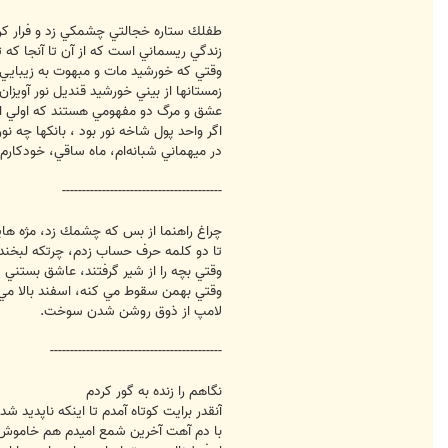
طفلك ستاره خجالتي چشمكي زد و فرار كر
زندگي ريسماني است كه از آن تا آنجا كه تو
وقتي كه خورشيد مات و مبهوت به زيبايي
زمستانها از بيني خورشيد قنديل نور آويزان
عشق و مرگ دو مفهومي هستند كه اولي انس
اگر واحد پول شاخه نور بود ، بانكها چه نو
در ميهماني شبانه‌ام، ماه ساقي، خودكارم پ
----------------------------------------
چراغ راهنما از بس كه چشمك زد، مژه ه
تا دو كلمه حرف حساب زدم، چرتكه لبخند 
وقتي بچه را از شير گرفتند، عاشق بستني 
وقتي بهمن سقوط مي كنه، اسفند بالا مي 
لامپ از ذوق روشن شدن سوخت.
-------------------------------------------
نگاهم را زنده به گور کردم
آنقدر برايت کوتاه آمدم تا اينکه ناپديد شد
با دم آهت آخرين شمع اميدم هم خاموش