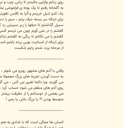
روی زبانم وازلین مالیدم تا زبانی چرب و ن
به گلخانه رفتم تا یک بوته ی فراموشی بخر
یک کدو تنبل خریدم و آنرا به کلاس تقویت
برای اینکه سر بسته حرف بزنم ، سرم را د
سبیل گذاشتم تا حرفها را زیر سیبیلی رد ک
کفشم را در نمی آورم چون می ترسم کسی 
کفشم را می تکانم تا ریگی به کفشم نباش
برای اینکه از انسانیت بویی برده باشم انسا
از مرحله پرت شدم پایم شکست
----------------------------------------
وقتی با آدم های مشهور روبرو می شوم ، 
به دست آوردن تجربه های بزرگ معمولا م
می گویند چرا دائما تغییر می کنی ، می گو
روی آدم های منظم می شود حساب کرد ، ام
من بعضی از دوستانم را از حقیقت بیشتر 
متوسط بودن ؟! یا بزرگ باش یا بمیر !
---------------------------------------
انسان ها ممکن است که با شادی به هم نز
همیشه غمگینانه ترین لحظات را عزیزترین 