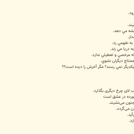
ود.
ند.
شه مي دهد.
از.
به نفهمي زد.
 دريا مي زند.
مرخصي و تعطيلي ندارد.
محتاج ديگران نشوي.
ديگر نمي رسند؟ مگر آخرش را ديده است؟؟
 لای چرخ ديگری بگذارد.
خورده در عشق است
نون می‌نشيند.
 می‌گردد.
يد.
د.