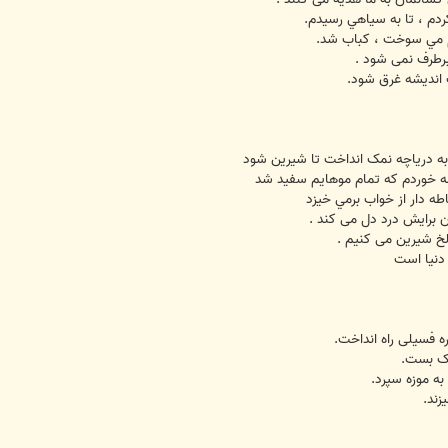
ردم ، تا به سياهي رسيدم.
م مي سوخت ، کباب شد.
رطرف نمی شود .
انديشه غرق شود.
ا به درياچه نمک انداخت تا شيرين شود
ه خوردم که تمام موهايم سفيد شد
ه دار از خواب برمي خيزد
برایش درد دل می کند .
خ شیرین می کنیم .
دنيا است
ه فسیلی راه انداخت.
نک بست.
به موزه سپرد.
ند.