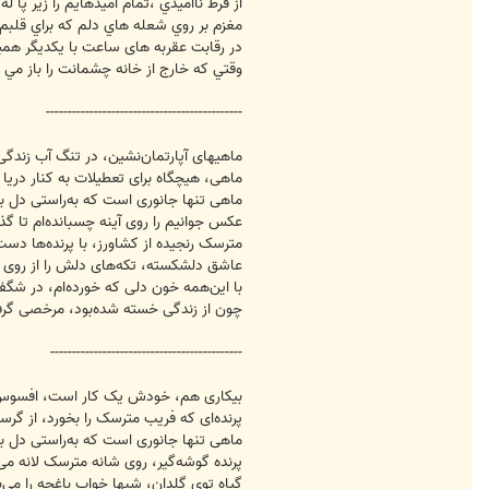
از فرط نااميدي ،تمام اميدهايم را زير پا له
مغزم بر روي شعله هاي دلم که براي قل
در رقابت عقربه های ساعت با يکديگر هم
وقتي که خارج از خانه چشمانت را باز م
---------------------------------------------
ماهيهای آپارتمان‌نشين، در تنگ آب زندگی
ماهی، هيچگاه برای تعطيلات به کنار دريا ن
ماهی تنها جانوری است که به‌راستی دل به‌د
عکس جوانيم را روی آينه چسبانده‌ام تا گذر 
مترسک رنجيده از کشاورز، با پرنده‌ها دست‌
عاشق دلشکسته، تکه‌های دلش را از روی ز
با اين‌همه خون دلی که خورده‌ام، در شگفت
چون از زندگی خسته شده‌بود، مرخصی گرف
--------------------------------------------
بيکاری هم، خودش يک کار است، افسوس 
پرنده‌ای که فريب مترسک را بخورد، از گرس
ماهی تنها جانوری است که به‌راستی دل به‌د
پرنده گوشه‌گير، روی شانه مترسک لانه می‌
گياه توی گلدان، شبها خواب باغچه را می‌ب