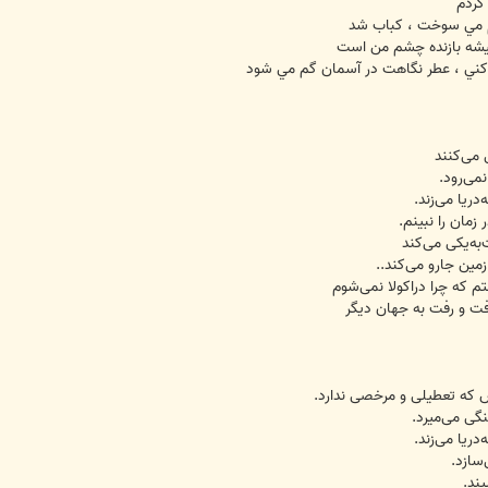
 کردم
بم مي سوخت ، کباب شد
يشه بازنده چشم من است
ي کني ، عطر نگاهت در آسمان گم مي شود
 می‌کنند
می‌رود.
ريا می‌زند.
زمان را نبينم.
به‌يکی می‌کند
مين جارو می‌کند..
م که چرا دراکولا نمی‌شوم
ت و رفت به جهان ديگر
که تعطيلی و مرخصی ندارد.
نگی می‌ميرد.
ريا می‌زند.
سازد.
يند.