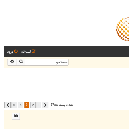
ثبت نام
ورود
جستجو
جستجو
3
تعداد پست ها:57
5
4
2
1
قبلی
بعدی