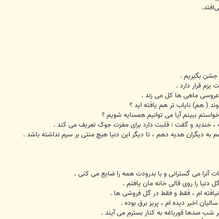
افتد.
جشن بگیریم .
 یزم قرار دارد .
عروسی ماهی ها کل می زند .
ند ( هم) نایاب تر هم یافته اید ؟
استم ببینم آیا می توانیم همسایه شویم ؟
خندید و گفت : قلبت دارد برای مغزت جوک تعریف می کند .
ه دیگران هدیه دهم ، تا دیگر این دنیا هیچ منتی بر سرم نداشته باشد .
ت آنرا می گسترانی و با بدرودت همه را ضایع می کنی .
 دنیا را روی قالی خانه مان یافتم .
نیافته ام ، فقط و فقط در گل فروشی ها .
الیان اخیر دیده ام ، پریز برق بوده .
شب صدها قورباغه به کنار بسترم می آیند .