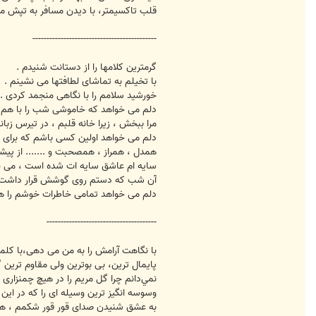
قلب تاکسيمتر، با ديدن مسافر به تپش می‌
--------------------------------------------
گرمترین کلامها را از دستانت شنیدم .
با تخیلم به تماشای لطافتها می نشینم .
خورشید سلامم را با نگاهی منجمد کردی .
دلم می خواهد که خاموشی شب را با هم 
مرا ببخش ، زیرا خانه قلبم ، در تیرس زبانت
دلم می خواهد اولین کسی باشم که برای 
همدل ، همراز ، همصحبت و ....... از پیشو
سایه ام عاشق سایه ات شده است ، می خو
آن شب که دستم روی گوشش قرار داشت ، 
دلم می خواهد تمامی خاطرات خوشم را هم ب
---------------------------------------
با نگاهت آرامش را به من می دهی،با کلما
پایمال ترین، بی بوترین ولی مقاوم ترین گل
نمي‌دانم چرا گل مریم را در هیچ چمنزاری 
وسوسه انگیز ترین وسیله ای را که در این س
به عشق شنیدن صدای قور قور شکمم ، هر 