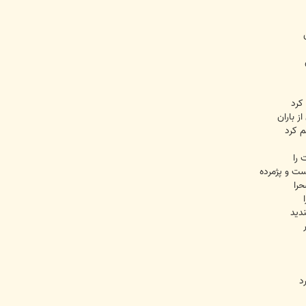
کرد
 باران
م کرد
 را
ست و پژمرده
را
دید
د