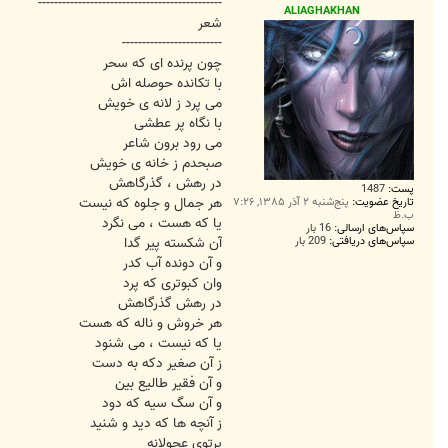
ت
----------------------------------------------
ALIAGHAKHAN
شعر
-------------------------
چون پرنده ای که سحر
با تکانده حوصله اش
می پرد ز لانه ی خویش
با نگاه پر عطشی
می رود برون شاعر
صبحدم ز خانه ی خویش
در رهش ، گذرگاهش
پست:
1487
هر جمال و جلوه که نیست
تاریخ عضویت:
پنج‌شنبه ۲ آذر ۱۳۸۵, ۷:۲۶
ب.ظ
یا که هست ، می نگرد
سپاس‌های ارسالی:
16 بار
سپاس‌های دریافتی:
209 بار
آن شکسته پیر گدا
و آن دونده آب کدر
وان کبوتری که پرد
در رهش گذرگاهش
هر خروش و ناله که هست
یا که نیست ، می شنود
ز آن صغیر دکه به دست
و آن فقیر طالیع بین
و آن سگ سیه که دود
ز آنچه ها که دید و شنید
پرتوی عجولانه