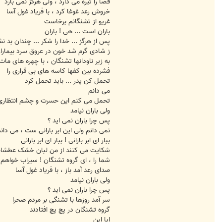
فضا را تیره می دارد ، ولی هرگز نمی بارد
خروش رعد غوغا کرد ، با فریاد غول آسا
غریو از تشنگانم برخاست
باران است ... هی ! باران
پس از هرگز ... خدا را شکر ... چندان بد نش
ز شادی گرم شد خون در عروق سرد بیمارا
به زیر ناودانها تشنگان ، با چهره های مات
فشرده بین کفها کاسه های بی قراری را
تحمل کن پدر ... باید تحمل کرد
می دانم
تحمل می کنم این حسرت و چشم انتظاری 
ولی باران نیامد
پس چرا باران نمی اید ؟
نمی دانم ولی این ابر بارانی ست ، می دان
ببار ای ابر بارانی ! ببار ای ابر بارانی
شکایت می کنند از من لبان خشک عطشان
شما را ، ای گروه تشنگان ! سیراب خواهم 
صدای رعد آمد باز ، با فریاد غول آسا
ولی باران نیامد
پس چرا باران نمی اید ؟
سر آمد روزها با تشنگی بر مردم صحرا
گروه تشنگان در پچ پچ افتادند
ایا این