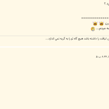
د ؟
==============
ارن
مه ميدم...
ياقت را داشته باشد هيچ گاه تو را به گريه نمي اندازد...