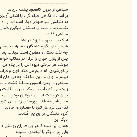
------------------------------
سیاهی از درون کاهدود پشت دریاها
بر آمد ، با نگاهی حیله گر ، با اشکی آویزان
به دنبالش سیاهیهای دیگر آمده اند از راه
بگستردند بر صحرای عطشان قیرگون دامان
سیاهی گفت
اینک من ، بهین فرزند دریاها
شما را ، ای گروه تشنگان ، سیراب خواهم 
چه لذت بخش و مطبوع است مهتاب پس از
پس از باران جهان را غرقه در مهتاب خواه
بپوشد هر درختی میوه اش را در پناه من
ز خورشیدی که دایم می مکد خون و طراوت
نبینم ... وای ... این شاخک چه بی جان ا
سیاهی با چنین افسون مسلط گشت بر صح
زبردستی که دایم می مکد خون و طراوت را
نهان در پشت این ابر دروغین بود و می خن
مه از قعر محاقش پوزخندی زد بر این تزویر
نگه می کرد غار تیره با خمیازه ی جاوید
گروه تشنگان در پچ پچ افتادند
دیگر این
همان ابر است کاندر پی هزاران روشنی دار
ولی پیر دروگر با لبخندی افسرده