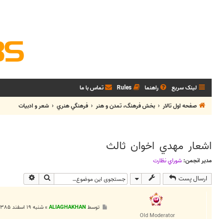
لینک سریع
راهنما
Rules
تماس با ما
صفحه اول تالار
بخش فرهنگ، تمدن و هنر
فرهنگي هنري
شعر و ادبيات
اشعار مهدي اخوان ثالث
مدیر انجمن:
شوراي نظارت
جستجو
جستجوی پی
ارسال پست
پ
توسط
ALIAGHAKHAN
»
شنبه ۱۹ اسفند ۱۳۸۵, ۱۲:۱۰ ق.ظ
س
Old Moderator