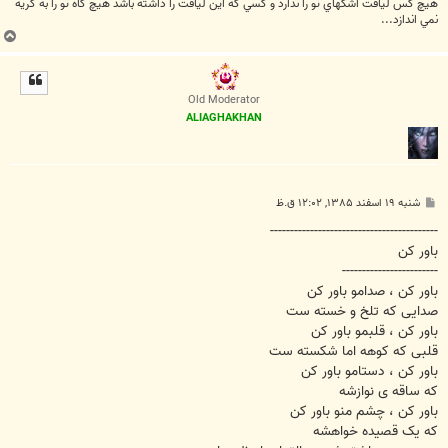
هيچ كس لياقت اشكهاي تو را ندارد و كسي كه اين لياقت را داشته باشد هيچ گاه تو را به گريه
نمي اندازد...
ب
ا
ل
ا
Old Moderator
ALIAGHAKHAN
پ
شنبه ۱۹ اسفند ۱۳۸۵, ۱۲:۰۲ ق.ظ
س
ت
------------------------------------------
باور کن
------------------------
باور کن ، صدامو باور کن
صدایی که تلخ و خسته ست
باور کن ، قلبمو باور کن
قلبی که کوهه اما شکسته ست
باور کن ، دستامو باور کن
که ساقه ی نوازشه
باور کن ، چشم منو باور کن
که یک قصیده خواهشه