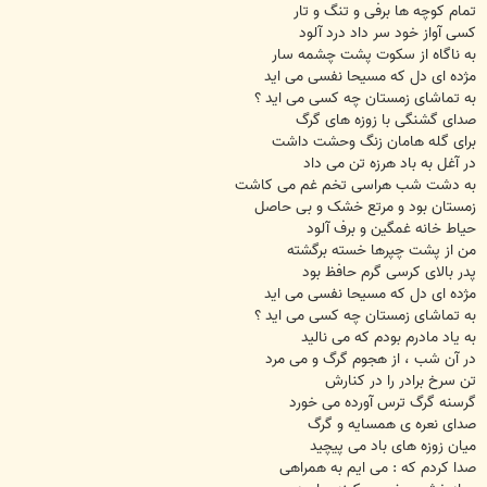
تمام کوچه ها برفی و تنگ و تار
کسی آواز خود سر داد درد آلود
به ناگاه از سکوت پشت چشمه سار
مژده ای دل که مسیحا نفسی می اید
به تماشای زمستان چه کسی می اید ؟
صدای گشنگی با زوزه های گرگ
برای گله هامان زنگ وحشت داشت
در آغل به باد هرزه تن می داد
به دشت شب هراسی تخم غم می کاشت
زمستان بود و مرتع خشک و بی حاصل
حیاط خانه غمگین و برف آلود
من از پشت چپرها خسته برگشته
پدر بالای کرسی گرم حافظ بود
مژده ای دل که مسیحا نفسی می اید
به تماشای زمستان چه کسی می اید ؟
به یاد مادرم بودم که می نالید
در آن شب ، از هجوم گرگ و می مرد
تن سرخ برادر را در کنارش
گرسنه گرگ ترس آورده می خورد
صدای نعره ی همسایه و گرگ
میان زوزه های باد می پیچید
صدا کردم که : می ایم به همراهی