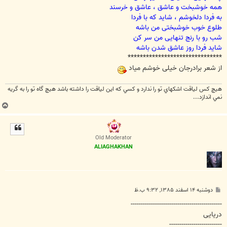
همه خوشبخت و عاشق ، عاشق و خرسند
به فردا دلخوشم ، شاید که با فردا
طلوع خوب خوشبختی من باشه
شب رو با رنج تنهایی من سر کن
شاید فردا روز عاشق شدن باشه
*******************************
از شعر برادرجان خیلی خوشم میاد
هيچ كس لياقت اشكهاي تو را ندارد و كسي كه اين لياقت را داشته باشد هيچ گاه تو را به گريه
نمي اندازد...
ب
ا
ل
ا
Old Moderator
ALIAGHAKHAN
پ
دوشنبه ۱۴ اسفند ۱۳۸۵, ۹:۳۲ ب.ظ
س
ت
---------------------------------------------
دریایی
--------------------------