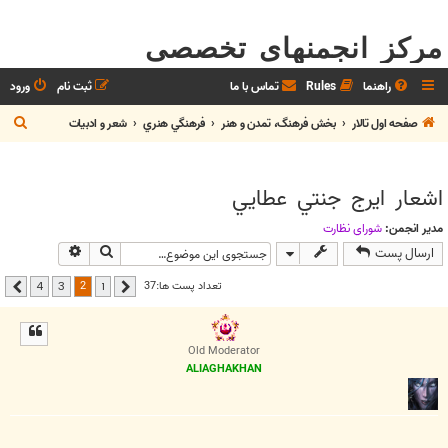
مرکز انجمنهای تخصصی
راهنما
Rules
تماس با ما
ثبت نام
ورود
ج
صفحه اول تالار
بخش فرهنگ، تمدن و هنر
فرهنگي هنري
شعر و ادبيات
س
ت
اشعار ايرج جنتي عطايي
ج
و
مدیر انجمن:
شوراي نظارت
جستجو
جستجوی پیشر
ارسال پست
2
تعداد پست ها:37
4
3
1
قبلی
بعدی
Old Moderator
ALIAGHAKHAN