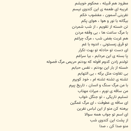
مطرود هم قبیله ، محکوم خویشم
غریبه ای طعمه ی این کندوی نیسم
نفرینی آسمون ، مغضوب خکم
بیگانه با نور و هوا ، هوای پکم
تن خسته از تقویم ، از شب شمردن
با مرگ ساعت ها ، بی وقفه مردن
هم غربت بغض شب ، مرگ چراغم
تو قرق زمستونی ، اندوه با غم
ای دست تو حادثه تو بهت تکرار
پا بسته ی این مردابم ، بیا سراغم
تولدم زادن کدوم افوله که بودنم حریص مرگ فصوله
خسته از بار این بودنم ، نفس حبابم
بی تفاوت مثل برکه ، بی التهابم
تشنه ی تشنه تشنه ام ، خود کویرم
با من مرگ سنگ و انسان ، تاریخ پیرم
من ساقه ی نورم ، میراث مهتاب
تسلیم تاریکی ، تو جنگل خواب
ای ساقه ی عطوفت ، ای مرگ غمگین
برهنه کن منو از این لباس نفرین
ای اسم تو جواب همه سوالا
از پشت این کندوی شب
منو صدا کن ، صدا