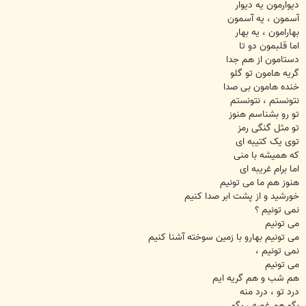
دیوارمون یه دیوار
آسمون ، یه آسمون
بهارامون ، یه بهار
اما قلبمون دو تا
دستامون از هم جدا
گریه هامون تو گلو
خنده هامون بی صدا
نتونستم ، نتونستم
تو رو بشناسم هنوز
تو مثل گنگی رمز
توی یک کتیبه ای
که همیشه با منی
اما برام غریبه ای
هنوز هم ما می تونیم
خورشید و از پشت ابر صدا کنیم
نمی تونیم ؟
می تونیم
می تونیم بهارو با زمین سوخته آشنا کنیم
نمی تونیم ،
می تونیم
هم شب و هم گریه ایم
درد تو ، درد منه
بگو هم غصه ، بگو