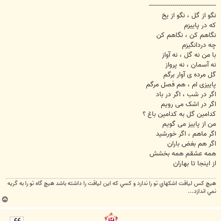
----------------------------------
نگو از گل ، نگو از یخ
که در پاییزم
نگاهم کن ، نگاهم کن
چه دردانگیزم
با من نه گل ، نه آواز
نه آسمان ، نه پرواز
گل مرده ی آوار برگم
پاییزی ام ، هم فصل مرگم
اگر در شب ، اگر در باد
اگر در اشک می رویم
کدامین گل به کدامین باغ ؟
من از پاییز می گویم
اگر ماهم ، اگر خورشید
اگر هم بغض باران
همه عشقم همه بخشش
از اینجا تا بهاران
هيچ كس لياقت اشكهاي تو را ندارد و كسي كه اين لياقت را داشته باشد هيچ گاه تو را به گريه
نمي اندازد...
ب
ا
ل