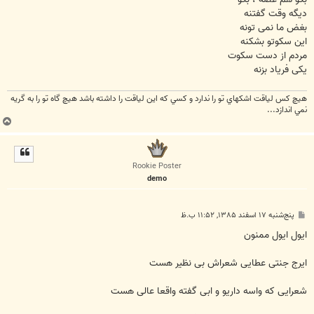
دیگه وقت گفتنه
بغض ما نمی تونه
این سکوتو بشکنه
مردم از دست سکوت
یکی فریاد بزنه
هيچ كس لياقت اشكهاي تو را ندارد و كسي كه اين لياقت را داشته باشد هيچ گاه تو را به گريه
نمي اندازد...
ب
ا
ل
ا
Rookie Poster
demo
پ
پنج‌شنبه ۱۷ اسفند ۱۳۸۵, ۱۱:۵۲ ب.ظ
س
ت
ایول ایول ممنون
ایرج جنتی عطایی شعراش بی نظیر هست
شعرایی که واسه داریو و ابی گفته واقعا عالی هست