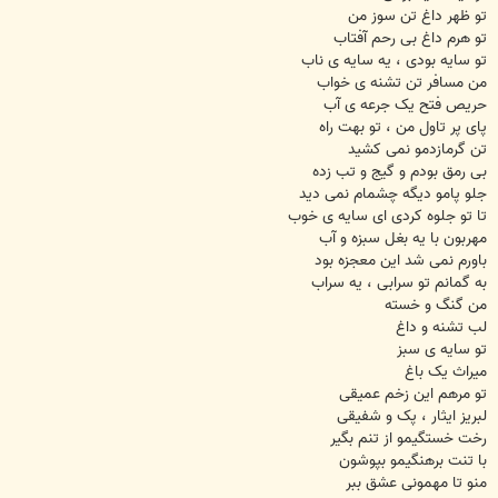
تو ظهر داغ تن سوز من
تو هرم داغ بی رحم آفتاب
تو سایه بودی ، یه سایه ی ناب
من مسافر تن تشنه ی خواب
حریص فتح یک جرعه ی آب
پای پر تاول من ، تو بهت راه
تن گرمازدمو نمی کشید
بی رمق بودم و گیج و تب زده
جلو پامو دیگه چشمام نمی دید
تا تو جلوه کردی ای سایه ی خوب
مهربون با یه بغل سبزه و آب
باورم نمی شد این معجزه بود
به گمانم تو سرابی ، یه سراب
من گنگ و خسته
لب تشنه و داغ
تو سایه ی سبز
میراث یک باغ
تو مرهم این زخم عمیقی
لبریز ایثار ، پک و شفیقی
رخت خستگیمو از تنم بگیر
با تنت برهنگیمو بپوشون
منو تا مهمونی عشق ببر