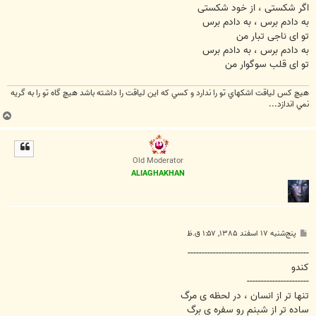
اگر شکستی ، از خود شکستی
به دادم برس ، به دادم برس
تو ای ناجی تبار من
به دادم برس ، به دادم برس
تو ای قلب سوگوار من
هيچ كس لياقت اشكهاي تو را ندارد و كسي كه اين لياقت را داشته باشد هيچ گاه تو را به گريه
نمي اندازد...
ب
ا
ل
ا
Old Moderator
ALIAGHAKHAN
پ
پنج‌شنبه ۱۷ اسفند ۱۳۸۵, ۱:۵۷ ق.ظ
س
ت
-------------------------------------------
کندو
----------------------
تنها تر از انسان ، در لحظه ی مرگ
ساده تر از شبنم رو سفره ی برگ