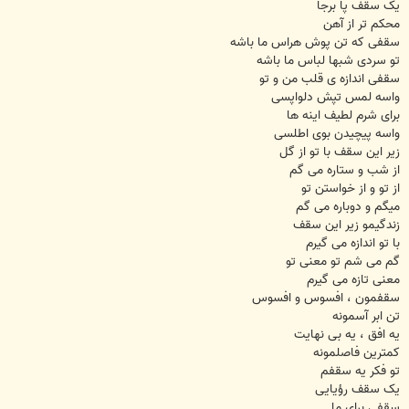
یک سقف پا برجا
محکم تر از آهن
سقفی که تن پوش هراس ما باشه
تو سردی شبها لباس ما باشه
سقفی اندازه ی قلب من و تو
واسه لمس تپش دلواپسی
برای شرم لطیف اینه ها
واسه پیچیدن بوی اطلسی
زیر این سقف با تو از گل
از شب و ستاره می گم
از تو و از خواستن تو
میگم و دوباره می گم
زندگیمو زیر این سقف
با تو اندازه می گیرم
گم می شم تو معنی تو
معنی تازه می گیرم
سقفمون ، افسوس و افسوس
تن ابر آسمونه
یه افق ، یه بی نهایت
کمترین فاصلمونه
تو فکر یه سقفم
یک سقف رؤیایی
سقفی برای ما