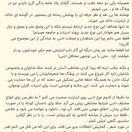
همیشه یكی دو دهه عقب تر هستند, گرفتار یك عامه زدگی گریز ناپذیر نیز در
وبلاگ ها و... می شویم.
نوشته ها بی نقد و نظر حرفه ای یا پوشش رسانه ای ,محجور, در گوشه ای خاك
از اینترنت خاك می خورند.
نه تنها مخالف این نوع جدید ارتباط نیستم بلكه با این وضع نشر و مجوز و بازار
بسیار هم هوادار این نوع جدید پیوند ادبیات و جامعه هستم!
فقط نمی دانم چرا این منتقدان و مجلات ادبی به سادگی از این موضوع می
گذرند!
اما قطعا مانند هر زمان دیگه ای آثار ناب اینترنتی هم جای خودشون رو باز
خواهند كرد , حتی با بی توجهی محافل ادبی!
و نکته جالب اینه که پیدا کردن مخاطب آسان تر شده. مثلا شاعران و بخصوص
شاعران تازه کار شروع می کنند در وبلاگ ها شعرهایشان را می نویسند و با
لینک دادن به همدیگه حلقه هایی تشکیل می دهند که در آن ها حمایت می
شوند و حمایت می کنند. این جالبه و فرصتی است برای ادبیات کاران نوجوان.
ما دقیقا از كدوم نوع ادبی روی اینترنت صحبت می كنم ؟ به نظر من برای انواع
مختلف ادبی شرایط مختلفی پیش می آید. مثلا برای داستان كوتاه یا در صورت
امكان رمان , اتفاق مهمی نمی افتد. آپ لود , دانلود و خوانده می شود و خلاص
. فقط درد سرش از مشابه كاغذی یه كم بیشتر است , یا با در نظر گرفتن
سانسور گاهی خیلی كمتر .
در مورد شعر , كمابیش اتفاقات بدی می افتد. برای این كه من فكر می كنم نقدر