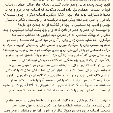
ظهور چنین پدیده هایی و هم چنین گسترش رسانه های فراگیر جهانی ،ادبیات را
گویا در دسترس همگان قرار داده است. میگویند كه ادبیات چه در فرم و چه در
محتوا با مشاركت توده های پنهان شكل میگیرد. ادبیات دیگر آن چیزی نیست كه
یك قرن یا حتی چند دهه پیش میبود. برداشت ما از نویسنده ، شاعر ، داستان
نویس و ادیب چه سنخیتی با اینها در گذشته ای نه چندان دور دارند؟
تو نویسنده ای. عصر به عصر در فلان كافه ی پاتوق پشت لپتاب مینشینی و چند
خطی را در وبلاگ شخصی ات در معرض دید میلیون ها مخاطب ناشناخته
میگذاری...كه شاید همان زمان یكی از آنان در میز كناری ات نشسته باشد. تو
شاعری. هرشب پكی به سیگارت میزنی و شاسی های پلاستیكی كیبورد ، حرف به
حرف ، احساس تو را در فیبرهای نوری جاری میكنند. تو داستان نویسی. نویسنده
ی داستان مردی كه "صفر و یك" زندگی كرد ، "صفر و یك" عاشق شد و "صفر و
یك" مرد. تو یك ادیبی. پژوهشگری كه كشف جدیدش نویسنده ای با اسم
مجازی در كتابخانه ای مجازی با نوشته هایی مجازی در مورد مردی مجازی با
اندیشه های مجازی است. تو یك عاشق ادبیاتی. اما عطش عشق تو را نه كتابی
در كنج كتابخانه ی چوبی پدر ، كه جستجویی چندثانیه ای در دنیای بی پایان
وب فرو مینشاند. من دیگر كلماتم را نمی نویسم، آنها را ظاهر میكنم. بستر
معاشقه ام با حروف، دیگر نه كاغذهای سفید شهوانی كه Lcd های لاغر و عشوه
گر است.....كه این دومی را شاید دوست نداشته باشم، اما باید ترجیح دهم.
اینترنت پر از فضای خالی برای نگارش است و این عالیه! وقتی این حجم عظیم
غربال نشده در مقابل چشم خواننده قرار می گیرد, شاید به قول حسن میر
عابدینی ادبیات دارای وجه ی دموكراتیك تری شود , اما چون منتقدان عزیز وطنی