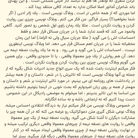
كردن شعری كه اونقدر ها هم بد نباشد كار خیلی مشكلی است . و این پهنای
باند شاعران آماتور اصلا امكان ندارد به تعداد كافی منتقد پیدا كند .
اما موردی كه از همه خاص تر است , وبلاگ نویسی است . یك ژانر ادبی ( اگر
شما بخواهید!!) بسیار فراگیر. من فكر می كنم , وبلاگ نویسی چیزی بین روایت
كردن و روایت نكردن است . مثلا یك رمان راوی اول شخص رو تصور كنید. گاهی
وانمود می كند كه قصد ندارد شما را در جریان مسائل قرار دهد و فقط
احساسات اش را می گوید ( مثلا جریان سیال ولی نه الزاما.) اما این رمان
مخفیانه شما را در جریان اهم مسائل قرار می دهد. اما وبلاگ نویس اینطوری
نیست . احساسات اش را می گوید و می رود . و به ما یك روایت نصفه نیمه می
دهد. آن هم روایتی از یك چیز معمولا واقعی . یا تا حدودی واقعی . برای همین
می گویم وبلاگ نویسی چیزی بین روایت كردن وروایت نكردن است .
فکر میکنم اینترنت باعث شده که یک سری انواع جدید ادبیات شکل بگیره که از
جمله ی آنها وبلاگ نویسی است که تاثیرش را در شعر، داستان و از همه بیشتر
در یادداشت های روزنامه ای می بینیم. در مورد تاثیر اینترنت بر شعر و داستان و
مهمتر از همه بر روی زبان امیدوارم که بحث خوبی در اینجا بتونیم داشته باشیم.
من اساسا به این تاثیر بدبینم ، اما میخوام به موضعی رادیکال در این خصوص
دست پیدا کنیم که نه ارتجاعی باشه و نه ساده انگارانه.
در خصوص وبلاگ نویسی من فکر میکنم نیاز به دیدگاه انتقادی احساس میشه.
وبلاگ نوعی شکل گیری متن دموکراتیک رو عرضه می کنه که در آن همه چیز با
مشارکت دیگران نا آشنا شکل می گیره. روایت نصفه نیمه از یک چیز معمولا
واقعی با روایت های نصفه نیمه از چیزهای معمولا واقعی دیگری ترکیب میشه و
در نهایت روایتی نصفه نیمه از چیزی معمولا واقعی ایجاد میشه که در کنار
روایت های نصفه نیمه از چیزهای معمولا واقعی دیگه قرار میگیره. بستر اما