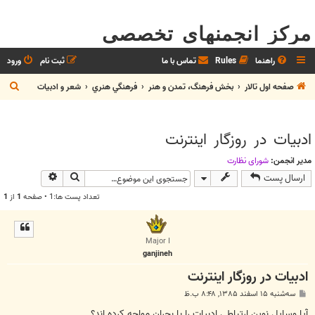
مرکز انجمنهای تخصصی
راهنما
Rules
تماس با ما
ثبت نام
ورود
ج
صفحه اول تالار
بخش فرهنگ، تمدن و هنر
فرهنگي هنري
شعر و ادبيات
س
ت
ادبیات در روزگار اینترنت
ج
و
مدیر انجمن:
شوراي نظارت
جستجو
جستجوی پیش
ارسال پست
تعداد پست ها:1 • صفحه
1
از
1
Major I
ganjineh
ادبیات در روزگار اینترنت
پ
سه‌شنبه ۱۵ اسفند ۱۳۸۵, ۸:۴۸ ب.ظ
س
ت
آیا وسایل نوین ارتباطی ادبیات را با بحران مواجه كرده اند؟