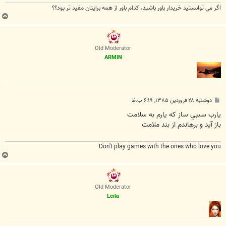
اگر مي توانستيد خريدار باور باشيد، كدام باور از همه برايتان مفيد تر بود؟؟
ب
ا
ل
ا
Old Moderator
ARMIN
پ
دوشنبه ۲۸ فروردین ۱۳۸۵, ۶:۱۹ ب.ظ
س
ت
يارب سببي ساز که يارم به سلامت
باز آيد و برهاندم از بند ملامت
Don't play games with the ones who love you
ب
ا
ل
ا
Old Moderator
Leila