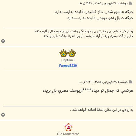
پ
دوشنبه ۲۸ فروردین ۱۳۸۵, ۲:۴۱ ق.ظ
س
ت
دیگه عاشق شدن ،ناز کشیدن فایده نداره...نداره
دیگه دنبال آهو دویدن فایده نداره...نداره
رحم کن تا شب بی جنبش بی حوصلگی پشت این پنجره خالی قابم نکنه
دارم از فکر رسیدن به تو آباد میشم ،تو بیا که باد ولگرد خرابم نکنه
ب
ا
ل
ا
Captain I
Fareed3230
پ
دوشنبه ۲۸ فروردین ۱۳۸۵, ۹:۲۶ ق.ظ
س
ت
هركسي كه جمال تو ديده*****ازيوسف مصري دل بريده
به زودي در اين مكان امضا اضافه خواهد شد .
ب
ا
ل
ا
Old Moderator