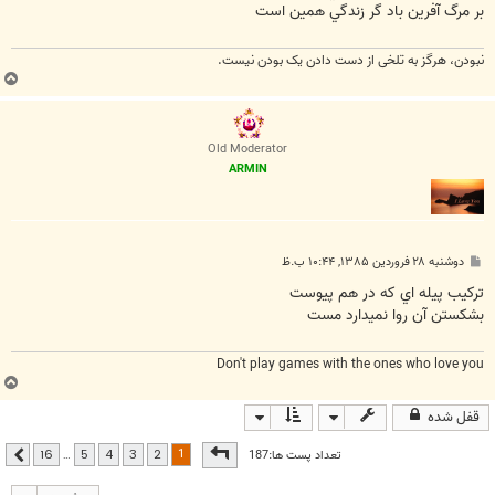
بر مرگ آفرين باد گر زندگي همين است
نبودن، هرگز به تلخی از دست دادن یک بودن نیست.
ب
ا
ل
ا
Old Moderator
ARMIN
پ
دوشنبه ۲۸ فروردین ۱۳۸۵, ۱۰:۴۴ ب.ظ
س
ت
ترکيب پيله اي که در هم پيوست
بشکستن آن روا نميدارد مست
Don't play games with the ones who love you
ب
ا
قفل شده
ل
ا
صفحه
1
از
16
1
تعداد پست ها:187
…
16
5
4
3
2
بعدی