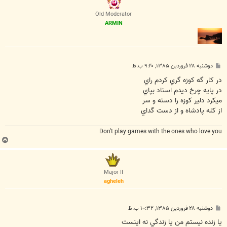
ل
ا
Old Moderator
ARMIN
پ
دوشنبه ۲۸ فروردین ۱۳۸۵, ۹:۲۰ ب.ظ
س
ت
در کار گه کوزه گري کردم راي
در پايه چرخ ديدم استاد بپاي
ميکرد دلير کوزه را دسته و سر
از کله پادشاه و از دست گداي
Don't play games with the ones who love you
ب
ا
ل
ا
Major II
agheleh
پ
دوشنبه ۲۸ فروردین ۱۳۸۵, ۱۰:۳۲ ب.ظ
س
ت
يا زنده نيستم من يا زندگي نه اينست