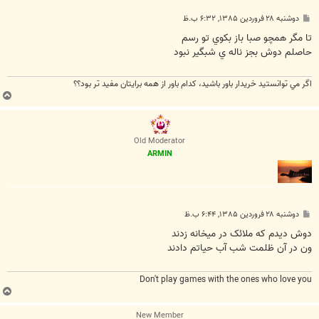
پ
دوشنبه ۲۸ فروردین ۱۳۸۵, ۶:۳۲ ب.ظ
س
ت
تا مگر همچو صبا باز بكوي تو رسم
حاصلم دوش بجز ناله ي شبگير نبود
اگر مي توانستيد خريدار باور باشيد، كدام باور از همه برايتان مفيد تر بود؟؟
ب
ا
ل
ا
Old Moderator
ARMIN
پ
دوشنبه ۲۸ فروردین ۱۳۸۵, ۶:۴۴ ب.ظ
س
ت
دوش ديدم که ملائک در ميخانه زدند
ون در آن ظلمت شب آب حياتم دادند
Don't play games with the ones who love you
ب
ا
New Member
ل