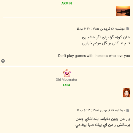
ARMIN
پ
دوشنبه ۲۸ فروردین ۱۳۸۵, ۳:۲۰ ب.ظ
س
ت
هان کوزه گرا بپاي اگر هشياري
تا چند کني بر گل مردم خواري
Don't play games with the ones who love you
ب
ا
ل
ا
Old Moderator
Leila
پ
دوشنبه ۲۸ فروردین ۱۳۸۵, ۶:۱۳ ب.ظ
س
ت
يار من چون بخرامد بتماشاي چمن
برسانش ز من اي پيك صبا پيغامي