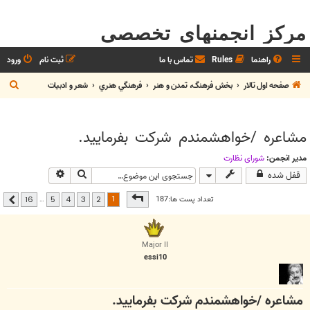
مرکز انجمنهای تخصصی
راهنما
Rules
تماس با ما
ثبت نام
ورود
ج
صفحه اول تالار
بخش فرهنگ، تمدن و هنر
فرهنگي هنري
شعر و ادبيات
س
ت
مشاعره /خواهشمندم شركت بفرماييد.
ج
و
مدیر انجمن:
شوراي نظارت
جستجو
جستجوی پیشرفت
قفل شده
صفحه
1
از
16
1
تعداد پست ها:187
…
16
5
4
3
2
بعدی
Major II
essi10
مشاعره /خواهشمندم شركت بفرماييد.