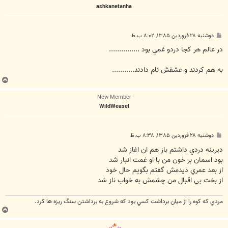
ashkanetanha
ا
پ
دوشنبه ۲۸ فروردین ۱۳۸۵, ۸:۰۲ ب.ظ
س
ت
در عالم هر کجا دردو غمي بود ...............
به هم کردند و عشقش نام دادند...........
ب
ا
New Member
ل
WildWeasel
ا
پ
دوشنبه ۲۸ فروردین ۱۳۸۵, ۸:۳۸ ب.ظ
س
ت
ديرينه دردي داشتم باز هم ان اغاز شد
بود اسمان بر خون من با او غمت انبار شد
از بعد عمري ديدمش گفتم بگويم حال خود
از بخت بي اقبال من چشمش به خواب ناز شد
مردي که کوه را از ميان برداشت کسي بود که شروع به برداشتن سنگ ريزه ها کرد.
ب
ا