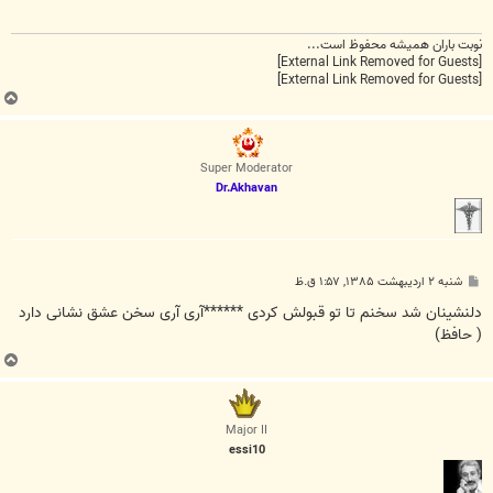
نوبت باران هميشه محفوظ است...
[External Link Removed for Guests]
[External Link Removed for Guests]
ب
ا
ل
ا
Super Moderator
Dr.Akhavan
پ
شنبه ۲ اردیبهشت ۱۳۸۵, ۱:۵۷ ق.ظ
س
ت
دلنشینان شد سخنم تا تو قبولش کردی ******آری آری سخن عشق نشانی دارد
( حافظ)
ب
ا
ل
ا
Major II
essi10