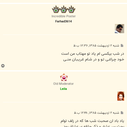
ا
ل
ا
Incredible Poster
Farhad3614
پ
شنبه ۲ اردیبهشت ۱۳۸۵, ۱۲:۳۶ ب.ظ
س
ت
در شب بیکسی ام یاد تو مهتاب من است
خـود چـراغـی تـو و در شـام غـریـبـان منــی
ب
ا
ل
ا
Old Moderator
Leila
پ
شنبه ۲ اردیبهشت ۱۳۸۵, ۱۲:۴۸ ب.ظ
س
ت
ياد باد ان صحبت شب ها كه در زلف توام
بحث سر عشق و ذكر حلقه ي عشاق بود