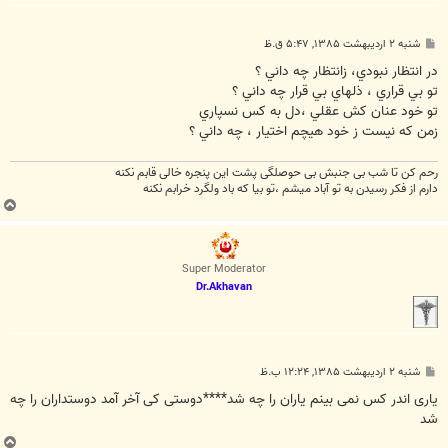
پ
شنبه ۲ اردیبهشت ۱۳۸۵, ۵:۴۷ ق.ظ
س
ت
در انتظار نبودي، زانتظار چه داني ؟
تو بي قراري ، ذلهاي بي قرار چه داني ؟
تو خود عنان كش عقلي ،دل به كس نسپاري
زمن كه نيست ز خود هيچم اختيار ، چه داني ؟
رحم کن تا شب بی جنبش بی حوصلگی پشت این پنجره خالی قابم نکنه
دارم از فکر رسیدن به تو آباد میشم ،تو بیا که باد ولگرد خرابم نکنه
ب
ا
ل
ا
Super Moderator
Dr.Akhavan
پ
شنبه ۲ اردیبهشت ۱۳۸۵, ۱۲:۲۴ ب.ظ
س
ت
یاری اندر کس نمی بینم یاران را چه شد****دوستی کی آخر آمد دوستداران را چه
شد
ب