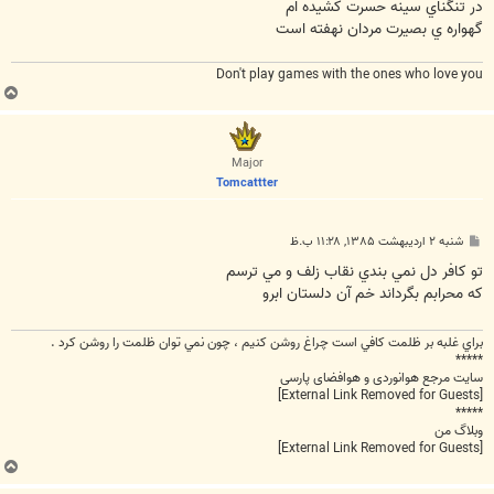
در تنگناي سينه حسرت کشيده ام
گهواره ي بصيرت مردان نهفته است
Don't play games with the ones who love you
ب
ا
ل
ا
Major
Tomcattter
پ
شنبه ۲ اردیبهشت ۱۳۸۵, ۱۱:۲۸ ب.ظ
س
ت
تو کافر دل نمي بندي نقاب زلف و مي ترسم
که محرابم بگرداند خم آن دلستان ابرو
براي غلبه بر ظلمت كافي است چراغ روشن كنيم ، چون نمي توان ظلمت را روشن كرد .
*****
سایت مرجع هوانوردی و هوافضای پارسی
[External Link Removed for Guests]
*****
وبلاگ من
[External Link Removed for Guests]
ب
ا