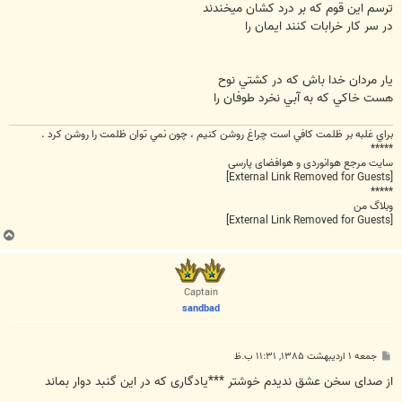
ت
ترسم اين قوم که بر درد کشان ميخندند
در سر کار خرابات کنند ايمان را
يار مردان خدا باش که در کشتي نوح
هست خاکي که به آبي نخرد طوفان را
براي غلبه بر ظلمت كافي است چراغ روشن كنيم ، چون نمي توان ظلمت را روشن كرد .
*****
سایت مرجع هوانوردی و هوافضای پارسی
[External Link Removed for Guests]
*****
وبلاگ من
[External Link Removed for Guests]
ب
ا
ل
ا
Captain
sandbad
پ
جمعه ۱ اردیبهشت ۱۳۸۵, ۱۱:۳۱ ب.ظ
س
ت
از صدای سخن عشق ندیدم خوشتر ***یادگاری که در این گنبد دوار بماند