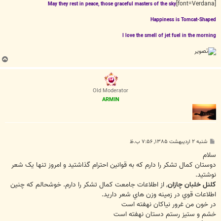
[font=Verdana]
May they rest in peace, those graceful masters of the sky
Happiness is Tomcat-Shaped
I love the smell of jet fuel in the morning
ب
ا
ل
ا
Old Moderator
ARMIN
پ
شنبه ۲ اردیبهشت ۱۳۸۵, ۷:۵۶ ب.ظ
س
ت
سلام
دوستان کمال تشکر را دارم که به قوانين احترام گذاشتيد و امروز تنها يک شعر
نوشتيد.
کلنل خلبان چازان
, از اطلاعات جامعت کمال تشکر را دارم. خوشحالم که چنين
اطلاعات قوي در زمينه وزن هاي شعر داريد.
در خون من غرور نياکان نهفته است
خشم و ستيز رستم دستان نهفته است