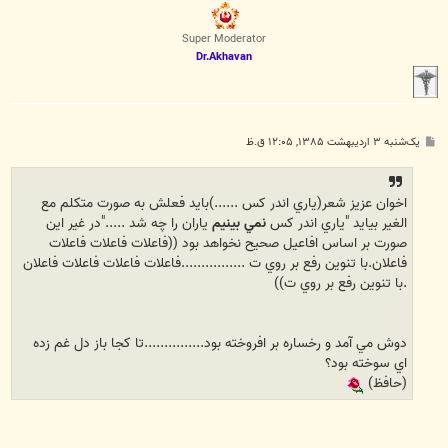
ل
ا
Super Moderator
Dr.Akhavan
پ
یک‌شنبه ۳ اردیبهشت ۱۳۸۵, ۱۲:۰۵ ق.ظ
س
ت
اخوان عزيز شعر(ياري اندر كس ......)بايد فعلش به صورت متكلم مع
الغير بيايد "ياري اندر كس
نمي بينيم
ياران را چه شد ....."در غير اين
صورت بر اساس افاعيل صحيح نخواهد بود ((فاعلات فاعلات فاعلات
فاعلان.با تنوين رفع بر روي ت ................فاعلات فاعلات فاعلات فاعلان
.با تنوين رفع بر روي ت))
دوش مي آمد و رخساره بر افروخته بود...............تا كجا باز دل غم زده
اي سوخته بود؟
(حافظ)