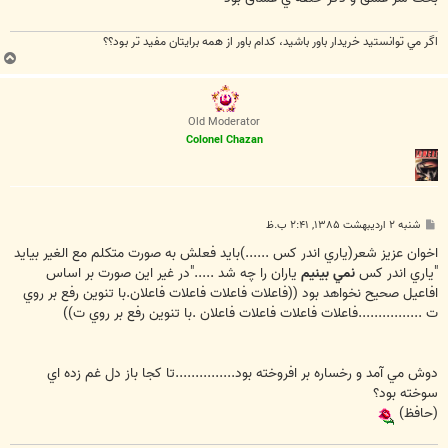
اگر مي توانستيد خريدار باور باشيد، كدام باور از همه برايتان مفيد تر بود؟؟
ب
ا
ل
ا
Old Moderator
Colonel Chazan
پ
شنبه ۲ اردیبهشت ۱۳۸۵, ۲:۴۱ ب.ظ
س
ت
اخوان عزيز شعر(ياري اندر كس ......)بايد فعلش به صورت متكلم مع الغير بيايد
"ياري اندر كس
نمي بينيم
ياران را چه شد ....."در غير اين صورت بر اساس
افاعيل صحيح نخواهد بود ((فاعلات فاعلات فاعلات فاعلان.با تنوين رفع بر روي
ت ................فاعلات فاعلات فاعلات فاعلان .با تنوين رفع بر روي ت))
دوش مي آمد و رخساره بر افروخته بود...............تا كجا باز دل غم زده اي
سوخته بود؟
(حافظ)