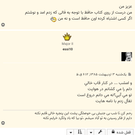
عزیز من
من درست از روی کتاب حافظ با توجه به فالی که زدم امد و نوشتم
اگر کسی اشتباه کرده اون حافظ است و نه من
ب
ا
ل
ا
Major II
essi10
پ
یک‌شنبه ۳ اردیبهشت ۱۳۸۵, ۶:۱۲ ق.ظ
س
ت
و امشب ... در كنار قاب خالي
دلم را مي كشانم در هوايت
تو مي آيي؟نه مي دانم دروغ است
تفأل زدم با نامه هايت
رحم کن تا شب بی جنبش بی حوصلگی پشت این پنجره خالی قابم نکنه
دارم از فکر رسیدن به تو آباد میشم ،تو بیا که باد ولگرد خرابم نکنه
ب
ا
قفل شده
ل