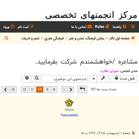
مرکز انجمنهای تخصصی
راهنما
Rules
تماس با ما
ثبت نام
ورود
ج
صفحه اول تالار
بخش فرهنگ، تمدن و هنر
فرهنگي هنري
شعر و ادبيات
س
ت
مشاعره /خواهشمندم شركت بفرماييد.
ج
و
مدیر انجمن:
شوراي نظارت
جستجو
جستجوی پیشرفت
قفل شده
صفحه
10
از
16
10
تعداد پست ها:187
…
…
16
12
11
9
8
1
قبلی
بعدی
Major
Tomcattter
پ
جمعه ۱ اردیبهشت ۱۳۸۵, ۹:۳۸ ب.ظ
س