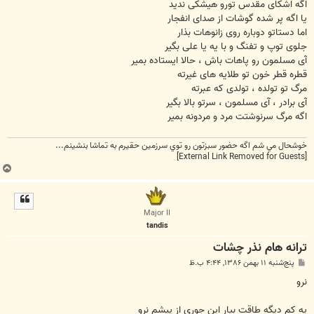
اگه اشکای مقدس تورو هیشکی ندید
یا اگه پر شده گوشات از صدای انفجار
اما دستاتو دوباره روی زانوهات بذار
جلوی توپ و تفنگ و با یه یا علی بگیر
آی مسلمون رو پاهات باش ، حالا ایستاده بمیر
قطره قطر خون تو طلایه های غیرته
مرگ تو تولده ، تولدی که عبرته
آی برادر ، آی مسلمون ، سرتو بالا بگیر
اگه مرگ سرنوشتت مرد و مردونه بمیر
خوشحال مي شم اگه حضور سبزتون رو توي سرزمين حقيرم به تماشا بنشينم...
[External Link Removed for Guests]
ب
ا
ل
ا
Major II
tandis
ترانه هام نذر چشات
پ
پنج‌شنبه ۱۱ بهمن ۱۳۸۶, ۴:۴۴ ب.ظ
س
ت
نرو
یه کم دیگه طاقت بیار این جوری از پیشم نرو