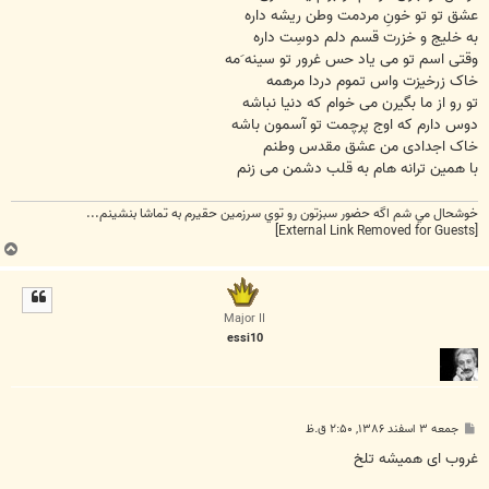
عشق تو تو خونِ مردمت وطن ریشه داره
به خلیج و خزرت قسم دلم دوسِت داره
وقتی اسم تو می یاد حس غرور تو سینه َمه
خاک زرخیزت واس تموم دردا مرهمه
تو رو از ما بگیرن می خوام که دنیا نباشه
دوس دارم که اوج پرچمت تو آسمون باشه
خاک اجدادی من عشق مقدس وطنم
با همین ترانه هام به قلب دشمن می زنم
خوشحال مي شم اگه حضور سبزتون رو توي سرزمين حقيرم به تماشا بنشينم...
[External Link Removed for Guests]
ب
ا
ل
ا
Major II
essi10
پ
جمعه ۳ اسفند ۱۳۸۶, ۲:۵۰ ق.ظ
س
ت
غروب ای همیشه تلخ