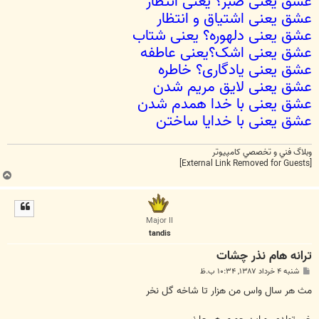
عشق یعنی صبر؟ یعنی انتظار
عشق یعنی اشتیاق و انتظار
عشق یعنی دلهوره؟ یعنی شتاب
عشق یعنی اشک؟یعنی عاطفه
عشق یعنی یادگاری؟ خاطره
عشق یعنی لایق مریم شدن
عشق یعنی با خدا همدم شدن
عشق یعنی با خدایا ساختن
وبلاگ فني و تخصصي کامپيوتر
[External Link Removed for Guests]
ب
ا
ل
ا
Major II
tandis
ترانه هام نذر چشات
پ
شنبه ۴ خرداد ۱۳۸۷, ۱۰:۳۴ ب.ظ
س
ت
مث هر سال واس من هزار تا شاخه گل نخر