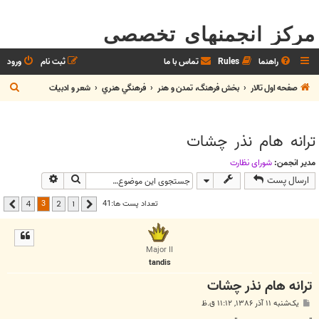
مرکز انجمنهای تخصصی
راهنما
Rules
تماس با ما
ثبت نام
ورود
ج
صفحه اول تالار
بخش فرهنگ، تمدن و هنر
فرهنگي هنري
شعر و ادبيات
س
ت
ترانه هام نذر چشات
ج
و
مدیر انجمن:
شوراي نظارت
جستجو
جستجوی پیشر
ارسال پست
3
تعداد پست ها:41
4
2
1
قبلی
بعدی
Major II
tandis
ترانه هام نذر چشات
پ
یک‌شنبه ۱۱ آذر ۱۳۸۶, ۱۱:۱۲ ق.ظ
س