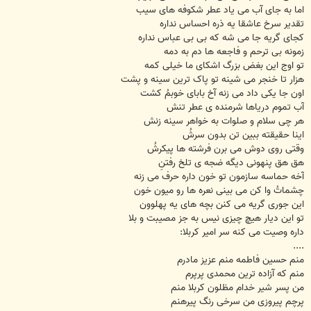
اما به جای آب می یاد عطر شکوفه های سیب
تقدیر سرخ عاشقا یه ذره احساس نداره
کجای گریه جا می شه که بی بی عباس نداره
زمونه بی ترحم و فاجعه ها دم به دمه
تو اوج این بغض بزرگ اشکای ما خیلی کمه
هزار تا خنجر می شینه تو پاک ترین سینه و پشت
اون جا یکی داد می زنه آخ بابای خوبمُ کشت
آب تموم دریاها شرمنده ی عطر تنش
هر چی سلام و صلوات به خواهر سینه زنش
اینا حقیقته ببین تن بدون سرشُ
وقتی روی دوش می برن فرشته ها پیکرشُ
هق هق پنهونی دیگه ضجه ی تلخ رفتنِ
آخه حماسه سازمون تو خون داره حرف می زنه
چشماتُ وا کن می بینی نعره ها رو میون خون
این جوری گریه می کنن بچه های یه پهلوون
تو این دیار هیچ چیزی نیس به جز مصیبت و بلا
داره وصیت می کنه سر امیر کربلا:
....
منم حسین فاطمه منم عزیز مادرم
منم که آزاده ترین محمدی پرپرم
من پسر شیر خدام مظلون کربلا منم
پرچم پیروزی من سرخی رنگ پیرهنم