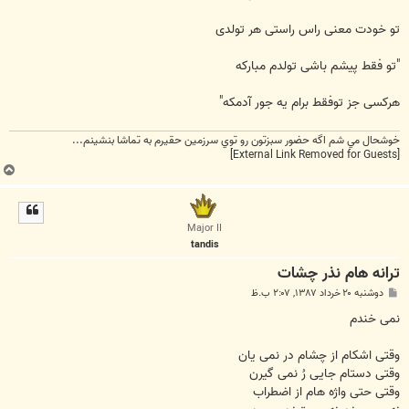
تو خودت معنی راس راستی هر تولدی
"تو فقط پیشم باشی تولدم مبارکه
هرکسی جز توفقط برام یه جور آدمکه"
خوشحال مي شم اگه حضور سبزتون رو توي سرزمين حقيرم به تماشا بنشينم...
[External Link Removed for Guests]
ب
ا
ل
ا
Major II
tandis
ترانه هام نذر چشات
پ
دوشنبه ۲۰ خرداد ۱۳۸۷, ۲:۰۷ ب.ظ
س
ت
نمی خندم
وقتی اشکام از چشام در نمی یان
وقتی دستام جایی رُ نمی گیرن
وقتی حتی واژه هام از اضطراب