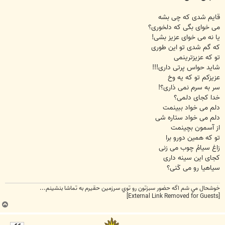
قایم شدی که چی بشه
می خوای بگی که دلخوری؟
یا نه می خوای عزیز بشی!
که گم شدی تو این طوری
تو که عزیزترینمی
شاید حواس پرتی داری!!!
عزیزکم تو که یه وخ
سر به سرم نمی ذاری؟!
خدا کجای دلمی؟
دلم می خواد ببینمت
دلم می خواد ستاره شی
از آسمون بچینمت
تو که همین دورو برا
زاغ سیامُ چوب می زنی
کجای این سینه داری
سیاهیا رو می کَنی؟
خوشحال مي شم اگه حضور سبزتون رو توي سرزمين حقيرم به تماشا بنشينم...
[External Link Removed for Guests]
ب
ا
ل