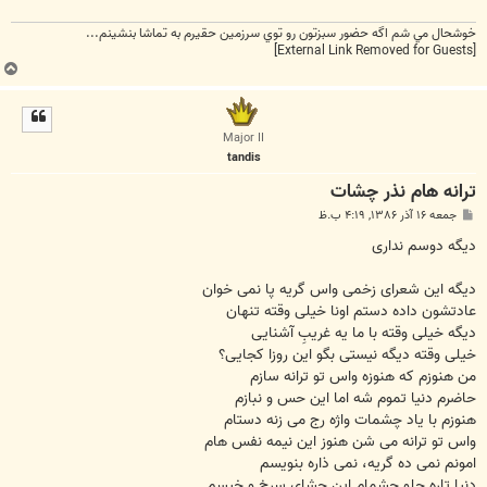
خوشحال مي شم اگه حضور سبزتون رو توي سرزمين حقيرم به تماشا بنشينم...
[External Link Removed for Guests]
ب
ا
ل
ا
Major II
tandis
ترانه هام نذر چشات
پ
جمعه ۱۶ آذر ۱۳۸۶, ۴:۱۹ ب.ظ
س
ت
دیگه دوسم نداری
دیگه این شعرای زخمی واس گریه پا نمی خوان
عادتشون داده دستم اونا خیلی وقته تنهان
دیگه خیلی وقته با ما یه غریبِ آشنایی
خیلی وقته دیگه نیستی بگو این روزا کجایی؟
من هنوزم که هنوزه واس تو ترانه سازم
حاضرم دنیا تموم شه اما این حس و نبازم
هنوزم با یاد چشمات واژه رج می زنه دستام
واس تو ترانه می شن هنوز این نیمه نفس هام
امونم نمی ده گریه، نمی ذاره بنویسم
دنیا تاره جلو چشمام این چشای سرخ و خیسم