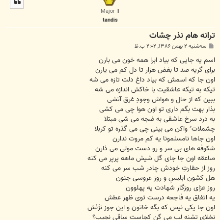
ا
Major II
tandis
ترانه هام نذر چشات
پ
سه‌شنبه ۲ بهمن ۱۳۸۶, ۲:۰۲ ب.ظ
س
ت
اسم یه جایی که بیاد ابرا همه خون می بارن
برای گریه صد تا بغض هزار تا دل کم می یارن
اون جا که اسمش که بیاد داغ دلت تازه می شه
تیکه به تیکه عاشقیت با خاکش اندازه می شه
ببین که از حال و هواش وجودِ غرق آتشی
بذار بهت بگم داری تو اون هوا چی می کشی
به درد سرخ عاشقی به ضجه می شی مبتلا
چشملات ُ واکن می بینی چی می گذره تو کربلا
اون جاها نامسلمونا یه کم مروت ندارن
شکوفه های بی سر و رو دست مولی می ذارن
صاعقه اون جا جای گل شیش ماهه پرپر می کنه
روز از حقارتِ خودش چادر شب سر می کنه
هل کشون ابلیسِ و روز عروسی جنون
روز عزای روزگار شهادت یه پهلوون
یه اتفاق یه فاجعه درست توی ظهر عطش
اون جا یکی نیس که بگه خاتون و این جوز نزَنَش
نخلای تشنه لب می گن کجاست ساقی نجیب؟