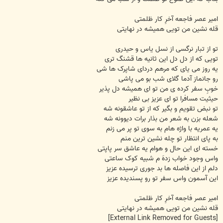
امیر عصر فاجعه آخرِ کار ظلمتی
قله نشین من تویی همیشه در نهایتی
تو از تبار نرگسی از نسل یاس و حیدری
تویی که از دل دل این ثانیه ها قشنگ تری
یه روز می یای که مرهم دردای شاپرک ها شی
رو جانماز آدما گلای شب بو می پاشی
خوبِ سفر کرده ی من تو ای همیشه دل پذیر
حیثیت مسافرا تو ای عزیز بی نظیر
تو نبض تقویم و بگیر که از تو عاشقونه شه
شعله بزن به شعر من بذار برات دیوونه شه
یه عمریه با واژه هام به سوی تو پر می زنم
به پای انتظار تو چله نشین ترین منم
خسته ای این حال و هوام یه عاشق سر پاپتی
واس وجود خواب زدهَ م شبیه کوک ساعتی
دلم از این فاصله ها بد جوری ترسیده عزیز
این آسمون واس سفر تو رو پسندیده عزیز
امیر عصر فاجعه آخرِ کار ظلمتی
قله نشین من تویی همیشه در نهایتی
[External Link Removed for Guests]