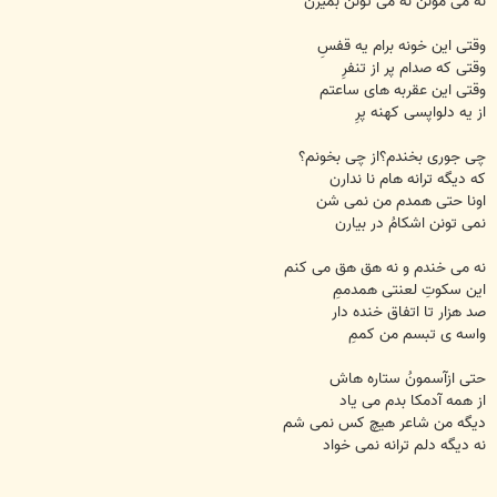
نه می مونن نه می تونن بمیرن
وقتی این خونه برام یه قفسِ
وقتی که صدام پر از تنفرِ
وقتی این عقربه های ساعتم
از یه دلواپسی کهنه پرِ
چی جوری بخندم؟از چی بخونم؟
که دیگه ترانه هام نا ندارن
اونا حتی همدم من نمی شن
نمی تونن اشکامُ در بیارن
نه می خندم و نه هق هق می کنم
این سکوتِ لعنتی همدممِ
صد هزار تا اتفاق خنده دار
واسه ی تبسم من کممِ
حتی ازآسمونُ ستاره هاش
از همه آدمکا بدم می یاد
دیگه من شاعر هیچ کس نمی شم
نه دیگه دلم ترانه نمی خواد