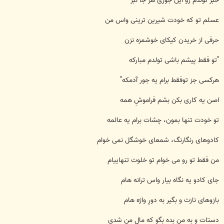
خبر تولدم رو این جوری هر جا نبر
عسلم تو که خودت شیرین ترینی واس من
حرفی از خریدن کیکای خوشمزه نزن
"تو فقط پیشم باشی تولدم مبارکه
هرکسی جز توفقط برام یه جور آدمکه"
اصن یه کاری بکن بشم فراموشِ همه
تو خودت تنها بمون، چشات برام یه عالمه
کادوهای رنگارنگ، شمعای خوشگل نمی خوام
من فقط تو رو می خوام تو خلوت تنهاییام
جای کادو یه نگاه بیار واس ترانه هام
بازوهای نازت و بگیر به دورِ واژه هام
دستات و به من بده بگو که مال من شدی