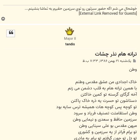
خوشحال مي شم اگه حضور سبزتون رو توي سرزمين حقيرم به تماشا بنشينم...
[External Link Removed for Guests]
ب
ا
ل
ا
Major II
tandis
ترانه هام نذر چشات
پ
یک‌شنبه ۲۱ بهمن ۱۳۸۶, ۷:۳۳ ب.ظ
س
ت
وطن
خاک اجدادی من عشق مقدس وطنم
با همین ترانه هام به قلب دشمن می زنم
آخه گرگای گرسنه تو کمین خاکتن
دستاشون تو حسرت یه ذره خاک پاکنن
تو کوچه پس کوچه هات همیشه ترس سایه بود
وطن استقامتت تصنیف فریاد و سرود
سرزمین حافظ و سعدی و نیمایی وطن
میهن مقدس بو علی سینایی وطن
تو برام فَراتر از یه سرزمین و کشوری
تو دل تو جون گرفتم تو برام یه مادری