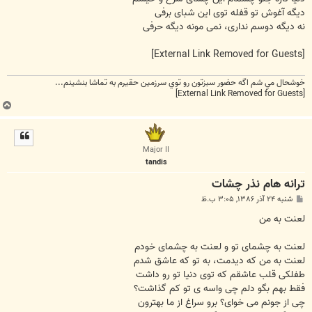
دیگه آغوش تو قفله توی این شبای برفی
نه دیگه دوسم نداری، نمی مونه دیگه حرفی
[External Link Removed for Guests]
خوشحال مي شم اگه حضور سبزتون رو توي سرزمين حقيرم به تماشا بنشينم...
[External Link Removed for Guests]
ب
ا
ل
ا
Major II
tandis
ترانه هام نذر چشات
پ
شنبه ۲۴ آذر ۱۳۸۶, ۳:۰۵ ب.ظ
س
ت
لعنت به من
لعنت به چشمای تو و لعنت به چشمای خودم
لعنت به من که دیدمت، به تو که عاشق شدم
طفلکی قلب عاشقم که توی دنیا تو رو داشت
فقط بهم بگو دلم چی واسه ی تو کم گذاشت؟
چی از جونم می خوای؟ برو سراغ از ما بهترون