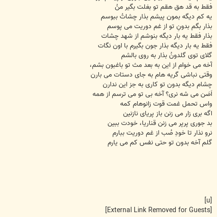
فقط به قد هق هقم تو بغلت بگیر منُ
یه کم دیگه بمون پیشم بذار چشاتُ ببوسم
بذار بگم بدونِ تو از غم دوریت می پوسم
بذار فقط یه بار دیگه بنوشم از شهد چشات
فقط یه بار دیگه بذار جون بگیرم با اون نگات
گلای توی گلدونُ بذار به روی بالشم
آخه می خوام از این به بعد مث تو باغبون بشم،
وقتی نباشی گریه هام به جای دستات می بارن
چشام دیگه بدون تو کاری به جز این ندارن
اَصَن می شه نری؟ آخه بی تو می ترسم از همه
واس تحمل غمت قوت زانوهام کمه
اگه بری زار می زنن باز پریای نازنین
بد جوری پرپر می زنن قناریا، خودت ببین
نرو نذار تا خودِ صُب از غم دوریت ببارم
گلم آخه بدون تو حتی نفس کم می یارم
[u]
[External Link Removed for Guests]