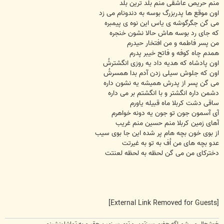
منم حریص عاشقی منم بلد ترین بلد
اون موقع ها پدربزرگ بوسه به دندونام می زد
می گن جگرگوشه ی یاس این نوه ی پیمبره
که جای رد بوسه هاش حالا نشون خنجره
من پسر فاطمه و من افتخار حیدرم
همدم چاه کوفه و فاتح خیبر پدرم
اون پادشاه که هدیه داد یه روزی انگشترشُ
اون که جلوش سیلی زدن آدم بدا همسرشُ
می گن پسر از پدرش همیشه یه نشون داره
دشمن داره انگشتر و با انگشتم بر می داره
ساقی دشت کربلا ماه قبیله یاورم
آی آسمون جون تو جون یه دونه خواهرم
آهای زمین کربلا منم حسین منم غریب
از بوی خون بچه هام پر شده این جا بوی سیب
عدو بچه های من اُف به تو به غیرتت
دخترکای من می گن لحظه به لحظه لعنتت
[External Link Removed for Guests]
خوشحال مي شم اگه حضور سبزتون رو توي سرزمين حقيرم به تماشا بنشينم...