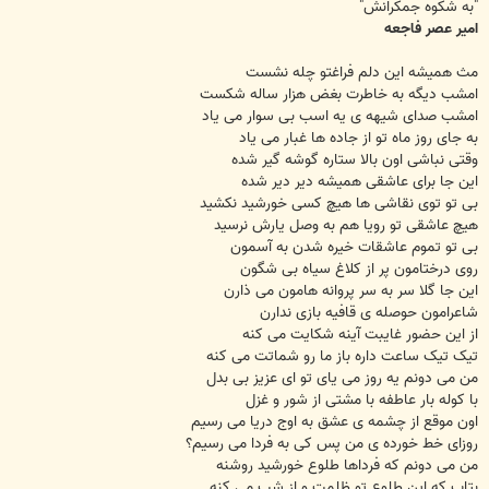
ت
"به شکوه جمکرانش"
امیر عصر فاجعه
مث همیشه این دلم فراغتو چله نشست
امشب دیگه به خاطرت بغض هزار ساله شکست
امشب صدای شیهه ی یه اسب بی سوار می یاد
به جای روز ماه تو از جاده ها غبار می یاد
وقتی نباشی اون بالا ستاره گوشه گیر شده
این جا برای عاشقی همیشه دیر دیر شده
بی تو توی نقاشی ها هیچ کسی خورشید نکشید
هیچ عاشقی تو رویا هم به وصل یارش نرسید
بی تو تموم عاشقات خیره شدن به آسمون
روی درختامون پر از کلاغ سیاه بی شگون
این جا گلا سر به سر پروانه هامون می ذارن
شاعرامون حوصله ی قافیه بازی ندارن
از این حضور غایبت آینه شکایت می کنه
تیک تیک ساعت داره باز ما رو شماتت می کنه
من می دونم یه روز می یای تو ای عزیز بی بدل
با کوله بار عاطفه با مشتی از شور و غزل
اون موقع از چشمه ی عشق به اوج دریا می رسیم
روزای خط خورده ی من پس کی به فردا می رسیم؟
من می دونم که فرداها طلوع خورشید روشنه
بتاب که این طلوع تو ظلمت و از شب می کنه