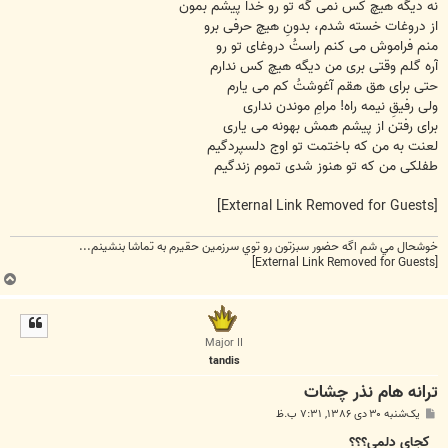
نه دیگه هیچ کس نمی گه تو رو خدا پیشم بمون
از دروغات خسته شدم، بدونِ هیچ حرفی برو
منم فراموش می کنم راستُ دروغای تو رو
آره گلم وقتی بری من دیگه هیچ کس ندارم
حتی برای هق هقم آغوشتُ کم می یارم
ولی رفیقِ نیمه راه! مرامِ موندن نداری
برای رفتن از پیشم همش بهونه می یاری
لعنت به من که باختمت تو اوج دلسپردگیم
طفلکی من که تو هنوز شدی تموم زندگیم
[External Link Removed for Guests]
خوشحال مي شم اگه حضور سبزتون رو توي سرزمين حقيرم به تماشا بنشينم...
[External Link Removed for Guests]
ب
ا
ل
ا
Major II
tandis
ترانه هام نذر چشات
پ
یک‌شنبه ۳۰ دی ۱۳۸۶, ۷:۳۱ ب.ظ
س
ت
کجای دلمی؟؟؟