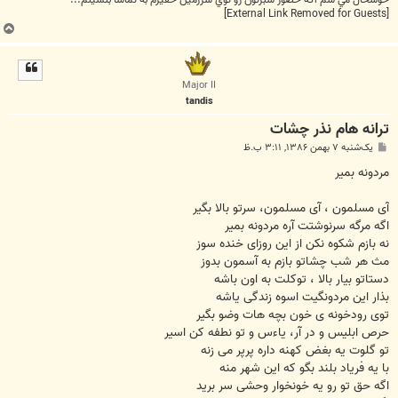
[External Link Removed for Guests]
ب
ا
ل
ا
Major II
tandis
ترانه هام نذر چشات
پ
یک‌شنبه ۷ بهمن ۱۳۸۶, ۳:۱۱ ب.ظ
س
ت
مردونه بمیر
آی مسلمون ، آی مسلمون، سرتو بالا بگیر
اگه مرگه سرنوشتت آره مردونه بمیر
نه بازم شکوه نکن از این روزای خنده سوز
مث هر شب چشاتو بازم به آسمون بدوز
دستاتو بیار بالا ، توکلت به اون باشه
بذار این مردونگیت اسوه زندگی یاشه
توی رودخونه ی خون بچه هات وضو بگیر
حرص ابلیس و در آر، یاءس و تو نطفه کن اسیر
تو گلوت یه بغض کهنه داره پرپر می زنه
با یه فریاد بلند بگو که این شهر منه
اگه حق تو رو یه خونخوار وحشی سر برید