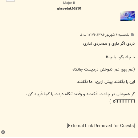
ا
Major II
ghasedak66230
پ
یک‌شنبه ۴ شهریور ۱۳۸۶, ۱۲:۳۶ ب.ظ
س
ت
دردی اگر داری و همدردی نداری
ه
با چاه بگو، با چا
(غم روی غم اندوختن دردیست جانکاه
این را بگفتند پیش ازین، اما نگفتند
گر همرهان در چاهت افکندند و رفتند آنگاه دردت را کجا فریاد کن،
ه
آآآآآآآآآآآآآ
)
[External Link Removed for Guests]
ب