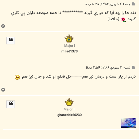
پ
جمعه ۲ شهریور ۱۳۸۶, ۱۰:۳۵ ب.ظ
س
ت
نقد ها را بود آيا كه عياري گيرند *********** تا همه صومعه داران پي كاري
گيرند
(حافظ)
ب
ا
ل
ا
Major I
milad1378
پ
شنبه ۳ شهریور ۱۳۸۶, ۲:۵۴ ب.ظ
س
ت
دردم از يار است و درمان نيز هم---------دل فداي او شد و جان نيز هم
ب
ا
ل
ا
Major II
ghasedak66230