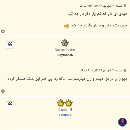
پ
شنبه ۳ شهریور ۱۳۸۶, ۷:۳۱ ب.ظ
س
ت
دیدی ای دل که غم یار دگر بار چه کرد
چون بشد دلبر و با یار وفادار چه کرد
ب
ا
ل
ا
Novice Poster
Seymon86
پ
شنبه ۳ شهریور ۱۳۸۶, ۹:۱۲ ب.ظ
س
ت
ديو را بر در دل ديدم و زان ميترسم.........که زما بي خبر اين ملک مسخر گردد
ب
ا
ل
ا
Captain II
vaispard