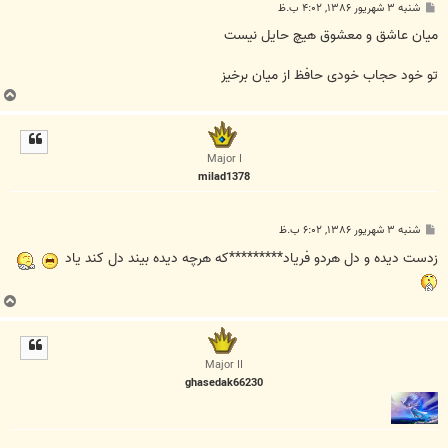
پ
شنبه ۳ شهریور ۱۳۸۶, ۴:۰۲ ب.ظ
س
ت
میان عاشق و معشوق هیچ حایل نیست
تو خود حجاب خودی حافظ از میان برخیز
ب
ا
ل
ا
Major I
milad1378
پ
شنبه ۳ شهریور ۱۳۸۶, ۶:۰۲ ب.ظ
س
ت
زدست ديده و دل هردو فرياد*********كه هرچه ديده بيند دل كند ياد
ب
ا
ل
ا
Major II
ghasedak66230