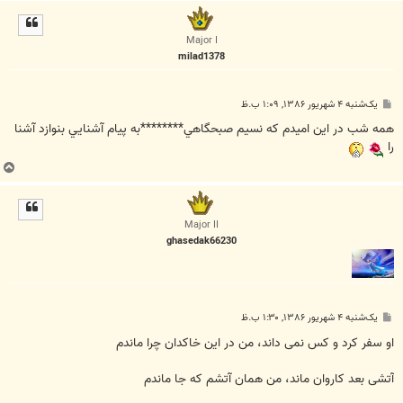
ا
ل
ا
Major I
milad1378
پ
یک‌شنبه ۴ شهریور ۱۳۸۶, ۱:۰۹ ب.ظ
س
ت
همه شب در اين اميدم كه نسيم صبحگاهي********به پيام آشنايي بنوازد آشنا
را
ب
ا
ل
ا
Major II
ghasedak66230
پ
یک‌شنبه ۴ شهریور ۱۳۸۶, ۱:۳۰ ب.ظ
س
ت
او سفر کرد و کس نمی داند، من در این خاکدان چرا ماندم
آتشی بعد کاروان ماند، من همان آتشم که جا ماندم