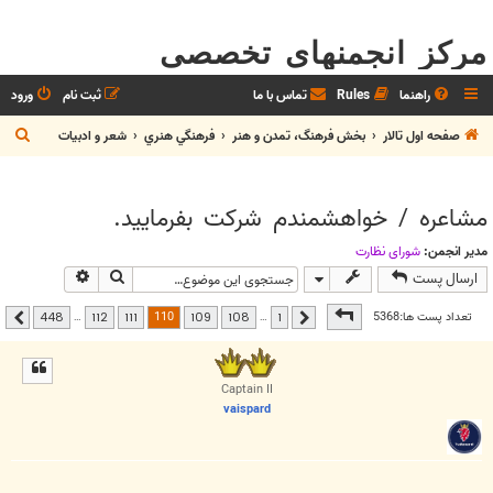
مرکز انجمنهای تخصصی
راهنما
Rules
تماس با ما
ثبت نام
ورود
ج
صفحه اول تالار
بخش فرهنگ، تمدن و هنر
فرهنگي هنري
شعر و ادبيات
س
ت
مشاعره / خواهشمندم شرکت بفرماييد.
ج
و
مدیر انجمن:
شوراي نظارت
جستجو
جستجوی پیشر
ارسال پست
صفحه
110
از
448
110
تعداد پست ها:5368
…
…
448
112
111
109
108
1
قبلی
بعدی
Captain II
vaispard