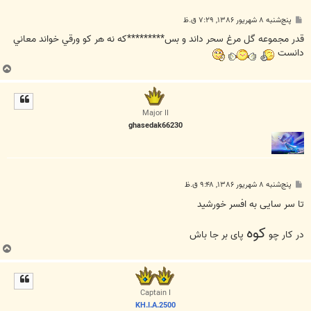
پ
پنج‌شنبه ۸ شهریور ۱۳۸۶, ۷:۲۹ ق.ظ
س
ت
قدر مجموعه گل مرغ سحر داند و بس*********كه نه هر كو ورقي خواند معاني
دانست
ب
ا
ل
ا
Major II
ghasedak66230
پ
پنج‌شنبه ۸ شهریور ۱۳۸۶, ۹:۴۸ ق.ظ
س
ت
تا سر سایی به افسر خورشید
کوه
در کار چو
پای بر جا باش
ب
ا
ل
ا
Captain I
KH.I.A.2500