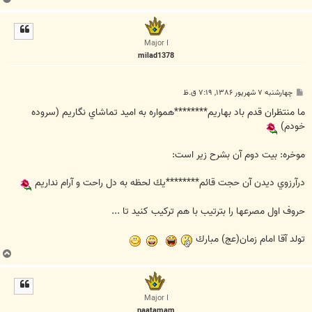
ا
ل
ا
Major I
milad1378
پ
چهارشنبه ۷ شهریور ۱۳۸۶, ۷:۱۹ ق.ظ
س
ت
ما منتظران قدم باد بهاريم********همواره به اميد تماشاي نگاريم (سروده
خودم)
موخره: بيت دوم آن بشرح زير است:
درآرزوي ديدن آن حجت قائم********يك لحظه به دل راحت و آرام نداريم
حروف اول مصرعها را بترتيب با هم تركيب كنيد تا ...
تولد آقا امام زمان(عج) مبارك
ب
ا
ل
ا
Major I
naatamam