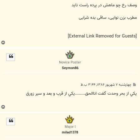
س
ت
وصف رخ چو ماهش در پرده راست ناید
مطرب بزن نوایی، ساقی بده شرابی
[External Link Removed for Guests]
ب
ا
ل
ا
Novice Poster
Seymon86
پ
چهارشنبه ۷ شهریور ۱۳۸۶, ۳:۴۴ ب.ظ
س
ت
يکي از بحر وحدت گفت اناالحق........يکي از قرب و بعد و سير زورق
ب
ا
ل
ا
Major I
milad1378