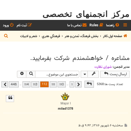
مرکز انجمنهای تخصصی
راهنما
Rules
تماس با ما
ثبت نام
ورود
ج
صفحه اول تالار
بخش فرهنگ، تمدن و هنر
فرهنگي هنري
شعر و ادبيات
س
ت
مشاعره / خواهشمندم شرکت بفرماييد.
ج
و
مدیر انجمن:
شوراي نظارت
جستجو
جستجوی پیشر
ارسال پست
صفحه
112
از
448
112
تعداد پست ها:5368
…
…
448
114
113
111
110
1
قبلی
بعدی
Major I
milad1378
پ
سه‌شنبه ۶ شهریور ۱۳۸۶, ۹:۴۲ ق.ظ
س