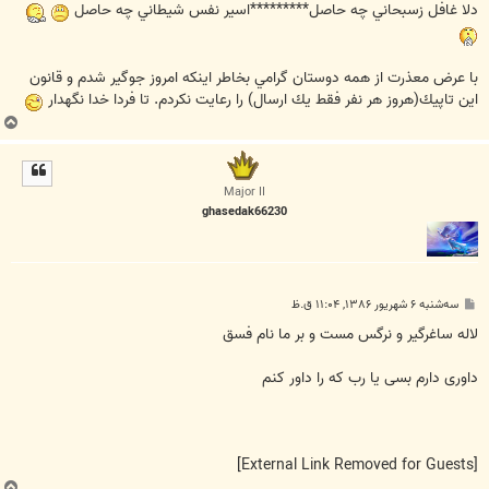
ت
دلا غافل زسبحاني چه حاصل*********اسير نفس شيطاني چه حاصل
با عرض معذرت از همه دوستان گرامي بخاطر اينكه امروز جوگير شدم و قانون
اين تاپيك(هروز هر نفر فقط يك ارسال) را رعايت نكردم. تا فردا خدا نگهدار
ب
ا
ل
ا
Major II
ghasedak66230
پ
سه‌شنبه ۶ شهریور ۱۳۸۶, ۱۱:۰۴ ق.ظ
س
ت
لاله ساغرگیر و نرگس مست و بر ما نام فسق
داوری دارم بسی یا رب که را داور کنم
[External Link Removed for Guests]
ب