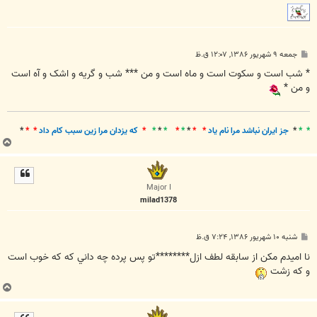
پ
جمعه ۹ شهریور ۱۳۸۶, ۱۲:۰۷ ق.ظ
س
ت
* شب است و سکوت است و ماه است و من *** شب و گريه و اشک و آه است
و من *
* *
*
جز ايران نباشد مرا نام ياد
* *
*
*
*
*
*
*
*
که يزدان مرا زين سبب کام داد
* *
*
ب
ا
ل
ا
Major I
milad1378
پ
شنبه ۱۰ شهریور ۱۳۸۶, ۷:۲۴ ق.ظ
س
ت
نا اميدم مكن از سابقه لطف ازل********تو پس پرده چه داني كه كه خوب است
و كه زشت
ب
ا
ل