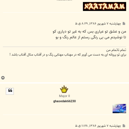
پ
چهارشنبه ۷ شهریور ۱۳۸۶, ۸:۲۹ ق.ظ
س
ت
من و عشق تو عیاری بس که به غیر تو دیاری کو
تا نوشیدم می بی رنگی رستم از عالم رنگ و بو
تمام ناتمام من
برای تو پروانه ای به دست می آورم که در مهتاب مهتابی رنگ و در آفتاب مثال آفتاب باشد !
ب
ا
ل
ا
Major II
ghasedak66230
پ
چهارشنبه ۷ شهریور ۱۳۸۶, ۱۱:۲۸ ق.ظ