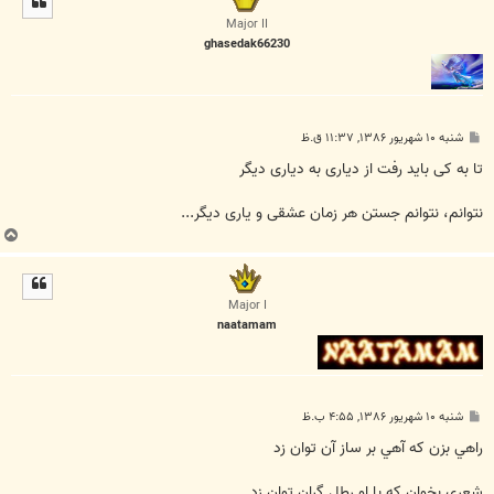
ا
Major II
ghasedak66230
پ
شنبه ۱۰ شهریور ۱۳۸۶, ۱۱:۳۷ ق.ظ
س
ت
تا به کی باید رفت از دیاری به دیاری دیگر
نتوانم، نتوانم جستن هر زمان عشقی و یاری دیگر...
ب
ا
ل
ا
Major I
naatamam
پ
شنبه ۱۰ شهریور ۱۳۸۶, ۴:۵۵ ب.ظ
س
ت
راهي بزن که آهي بر ساز آن توان زد
شعري بخوان که با او رطل گران توان زد