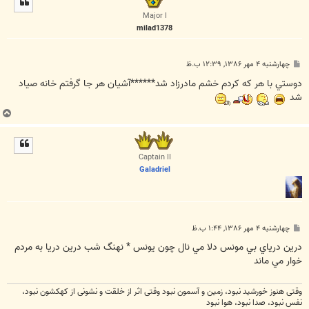
ا
Major I
milad1378
پ
چهارشنبه ۴ مهر ۱۳۸۶, ۱۲:۳۹ ب.ظ
س
ت
دوستي با هر كه كردم خشم مادرزاد شد******آشيان هر جا گرفتم خانه صياد
شد
ب
ا
ل
ا
Captain II
Galadriel
پ
چهارشنبه ۴ مهر ۱۳۸۶, ۱:۴۴ ب.ظ
س
ت
درين درياي بي مونس دلا مي نال چون يونس * نهنگ شب درين دريا به مردم
خوار مي ماند
وقتی هنوز خورشید نبود، زمین و آسمون نبود وقتی اثر از خلقت و نشونی از کهکشون نبود،
نفس نبود، صدا نبود، هوا نبود