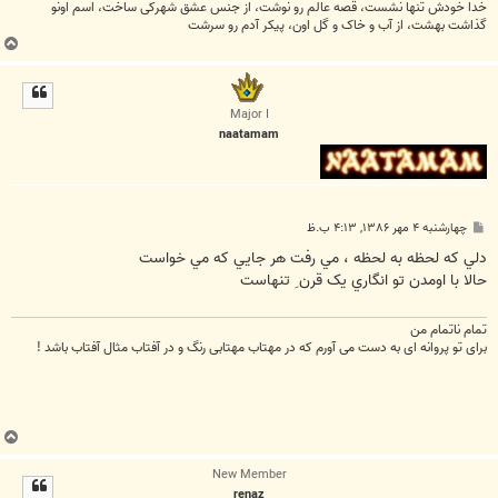
خدا خودش تنها نشست، قصه عالم رو نوشت، از جنس عشق شهرکی ساخت، اسم اونو
گذاشت بهشت، از آب و خاک و گل اون، پیکر آدم رو سرشت
ب
ا
ل
ا
Major I
naatamam
پ
چهارشنبه ۴ مهر ۱۳۸۶, ۴:۱۳ ب.ظ
س
ت
دلي که لحظه به لحظه ، مي رفت هر جايي که مي خواست
حالا با اومدن تو انگاري يک قرن ِ تنهاست
تمام ناتمام من
برای تو پروانه ای به دست می آورم که در مهتاب مهتابی رنگ و در آفتاب مثال آفتاب باشد !
ب
ا
New Member
ل
renaz