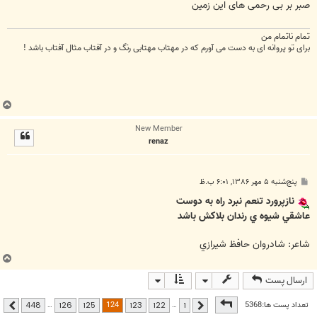
صبر بر بی رحمی های این زمین
تمام ناتمام من
برای تو پروانه ای به دست می آورم که در مهتاب مهتابی رنگ و در آفتاب مثال آفتاب باشد !
ب
ا
New Member
ل
renaz
ا
پ
پنج‌شنبه ۵ مهر ۱۳۸۶, ۶:۰۱ ب.ظ
س
ت
نازپرورد تنعم نبرد راه به دوست
عاشقي شيوه ي رندان بلاكش باشد
شاعر: شادروان حافظ شيرازي
ب
ا
ارسال پست
ل
ا
صفحه
124
از
448
124
تعداد پست ها:5368
…
…
448
126
125
123
122
1
قبلی
بعدی