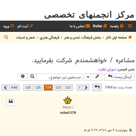
مرکز انجمنهای تخصصی
راهنما
Rules
تماس با ما
ثبت نام
ورود
ج
صفحه اول تالار
بخش فرهنگ، تمدن و هنر
فرهنگي هنري
شعر و ادبيات
س
ت
مشاعره / خواهشمندم شرکت بفرماييد.
ج
و
مدیر انجمن:
شوراي نظارت
جستجو
جستجوی پیشر
ارسال پست
صفحه
124
از
448
124
تعداد پست ها:5368
…
…
448
126
125
123
122
1
قبلی
بعدی
Major I
milad1378
پ
چهارشنبه ۴ مهر ۱۳۸۶, ۷:۲۴ ق.ظ
س