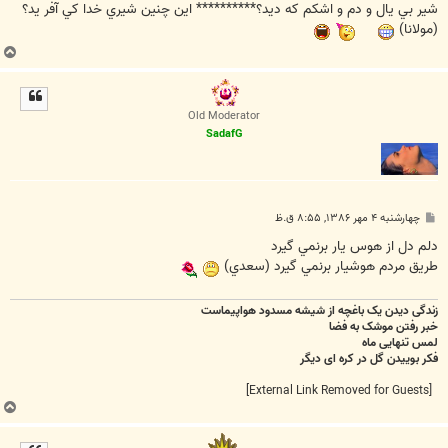
ت
شير بي يال و دم و اشكم كه ديد؟********** اين چنين شيري خدا كي آفر يد؟
(مولانا)
ب
ا
ل
ا
Old Moderator
SadafG
پ
چهارشنبه ۴ مهر ۱۳۸۶, ۸:۵۵ ق.ظ
س
ت
دلم دل از هوس يار برنمي گيرد
طريق مردم هوشيار برنمي گيرد (سعدي)
زندگی دیدن یک باغچه از شیشه مسدود هواپیماست
خبر رفتن موشک به فضا
لمس تنهایی ماه
فکر بوییدن گل در کره ای دیگر
[External Link Removed for Guests]
ب
ا
ل