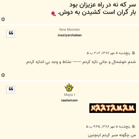
سر كه نه در راه عزيزان بود
بار گران است كشيدن به دوش.
ب
ا
New Member
ل
maziyarshaban
ا
پ
پنج‌شنبه ۵ مهر ۱۳۸۶, ۲:۰۲ ب.ظ
س
ت
شدم خوشحال و جاني تازه کردم ------- نشاط و وجد بي اندازه کردم
ب
ا
ل
ا
Major I
naatamam
پ
پنج‌شنبه ۵ مهر ۱۳۸۶, ۴:۳۵ ب.ظ
س
ت
من چگونه صبر کردم اینچنین