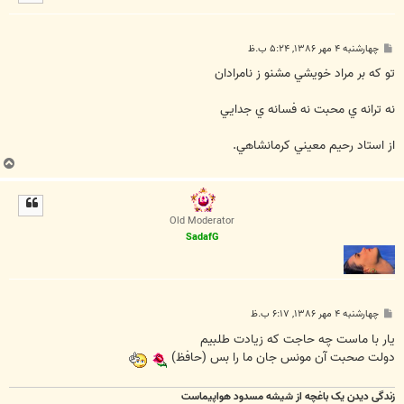
ا
پ
چهارشنبه ۴ مهر ۱۳۸۶, ۵:۲۴ ب.ظ
س
ت
تو كه بر مراد خويشي مشنو ز نامرادان
نه ترانه ي محبت نه فسانه ي جدايي
از استاد رحيم معيني كرمانشاهي.
ب
ا
ل
ا
Old Moderator
SadafG
پ
چهارشنبه ۴ مهر ۱۳۸۶, ۶:۱۷ ب.ظ
س
ت
يار با ماست چه حاجت که زيادت طلبيم
دولت صحبت آن مونس جان ما را بس (حافظ)
زندگی دیدن یک باغچه از شیشه مسدود هواپیماست