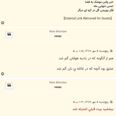
خبر رفتن موشک به فضا
لمس تنهایی ماه
فکر بوییدن گل در کره ای دیگر
[External Link Removed for Guests]
ب
ا
New Member
ل
renaz
ا
پ
پنج‌شنبه ۵ مهر ۱۳۸۶, ۱:۱۵ ب.ظ
س
ت
هم از آنگونه كه در باديه طوفان گم شد
عشق بود آنچه كه در غائله ي نان گم شد
ب
ا
New Member
ل
renaz
ا
پ
پنج‌شنبه ۵ مهر ۱۳۸۶, ۱:۲۱ ب.ظ
س
ت
ببخشيد بيت قبلي اشتباه شد.