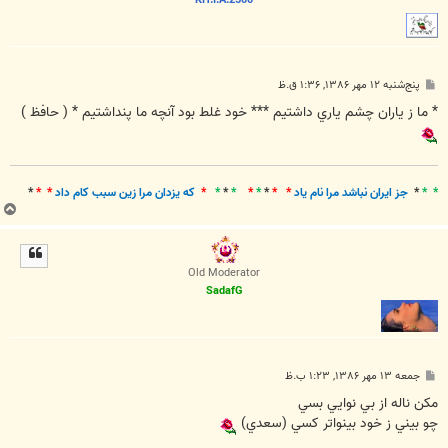
پ
پنج‌شنبه ۱۲ مهر ۱۳۸۶, ۱:۳۶ ق.ظ
س
ت
* ما ز ياران چشم ياري داشتيم *** خود غلط بود آنچه ما پنداشتيم * ( حافظ )
* *
*
جز ايران نباشد مرا نام ياد
* *
*
*
*
*
*
*
*
که يزدان مرا زين سبب کام داد
* *
*
ب
ا
ل
ا
Old Moderator
SadafG
پ
جمعه ۱۳ مهر ۱۳۸۶, ۱:۲۳ ب.ظ
س
ت
مکن ناله از بي نوايي بسي
چو بيني ز خود بينواتر کسي (سعدي)