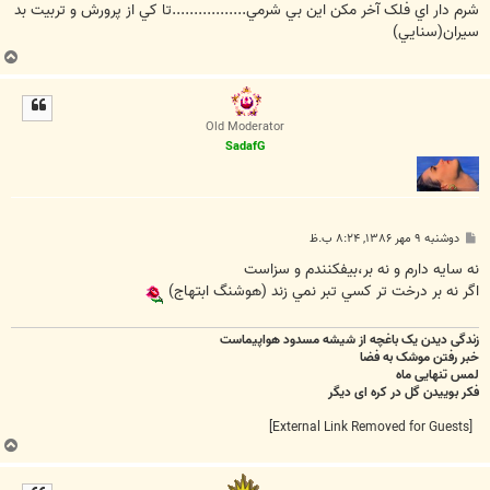
ت
شرم دار اي فلک آخر مکن اين بي شرمي.................تا کي از پرورش و تربيت بد
سيران(سنايي)
ب
ا
ل
ا
Old Moderator
SadafG
پ
دوشنبه ۹ مهر ۱۳۸۶, ۸:۲۴ ب.ظ
س
ت
نه سايه دارم و نه بر،بيفکنندم و سزاست
اگر نه بر درخت تر کسي تبر نمي زند (هوشنگ ابتهاج)
زندگی دیدن یک باغچه از شیشه مسدود هواپیماست
خبر رفتن موشک به فضا
لمس تنهایی ماه
فکر بوییدن گل در کره ای دیگر
[External Link Removed for Guests]
ب
ا
ل