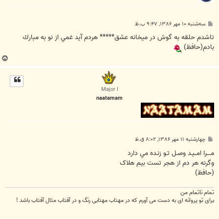
پ
سه‌شنبه ۱۰ مهر ۱۳۸۶, ۹:۴۷ ب.ظ
س
ت
تاشدم حلقه به گوش در ميخانه عشق***** هردم آيد غمي از نو به مبارك
بادم(حافظ)
ب
ا
ل
ا
Major I
naatamam
پ
چهارشنبه ۱۱ مهر ۱۳۸۶, ۸:۰۲ ق.ظ
س
ت
مــــرا امــيـد وصـل تـو زنـده مي دارد
وگرنه هر دم از هجر تست بيم هلاک
(حافظ)
تمام ناتمام من
برای تو پروانه ای به دست می آورم که در مهتاب مهتابی رنگ و در آفتاب مثال آفتاب باشد !