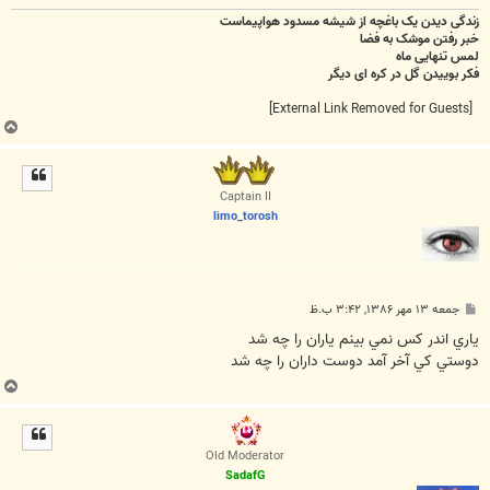
زندگی دیدن یک باغچه از شیشه مسدود هواپیماست
خبر رفتن موشک به فضا
لمس تنهایی ماه
فکر بوییدن گل در کره ای دیگر
[External Link Removed for Guests]
ب
ا
ل
ا
Captain II
limo_torosh
پ
جمعه ۱۳ مهر ۱۳۸۶, ۳:۴۲ ب.ظ
س
ت
ياري اندر کس نمي بينم ياران را چه شد
دوستي کي آخر آمد دوست داران را چه شد
ب
ا
ل
ا
Old Moderator
SadafG