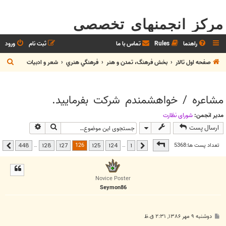
مرکز انجمنهای تخصصی
راهنما
Rules
تماس با ما
ثبت نام
ورود
ج
صفحه اول تالار
بخش فرهنگ، تمدن و هنر
فرهنگي هنري
شعر و ادبيات
س
ت
مشاعره / خواهشمندم شرکت بفرماييد.
ج
و
مدیر انجمن:
شوراي نظارت
جستجو
جستجوی پیشر
ارسال پست
صفحه
126
از
448
126
تعداد پست ها:5368
…
…
448
128
127
125
124
1
قبلی
بعدی
Novice Poster
Seymon86
پ
دوشنبه ۹ مهر ۱۳۸۶, ۲:۳۱ ق.ظ
س