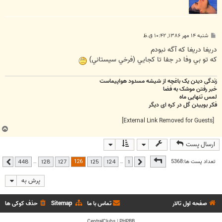
پ
شنبه ۱۴ مهر ۱۳۸۶, ۱۰:۴۲ ق.ظ
س
ت
دريغا دريغا که آگه نبودم
که تو بي وفا در جفا تا کجايي (فرخي سيستاني)
زندگی دیدن یک باغچه از شیشه مسدود هواپیماست
خبر رفتن موشک به فضا
لمس تنهایی ماه
فکر بوییدن گل در کره ای دیگر
[External Link Removed for Guests]
ب
ا
ارسال پست
ل
ا
صفحه
126
از
448
126
تعداد پست ها:5368
…
…
448
128
127
125
124
1
قبلی
بعدی
پرش به
صفحه اول تالار
تماس با ما
Sitemap
حذف کوکی ها
CentralClubs
|
PHPBB