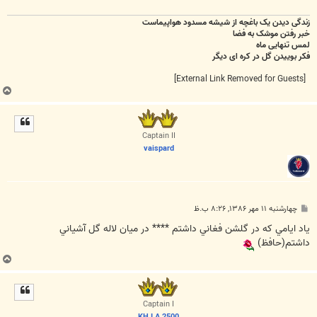
زندگی دیدن یک باغچه از شیشه مسدود هواپیماست
خبر رفتن موشک به فضا
لمس تنهایی ماه
فکر بوییدن گل در کره ای دیگر
[External Link Removed for Guests]
ب
ا
ل
ا
Captain II
vaispard
پ
چهارشنبه ۱۱ مهر ۱۳۸۶, ۸:۲۶ ب.ظ
س
ت
ياد ايامي كه در گلشن فغاني داشتم **** در ميان لاله گل آشياني
داشتم(حافظ)
ب
ا
ل
ا
Captain I
KH.I.A.2500