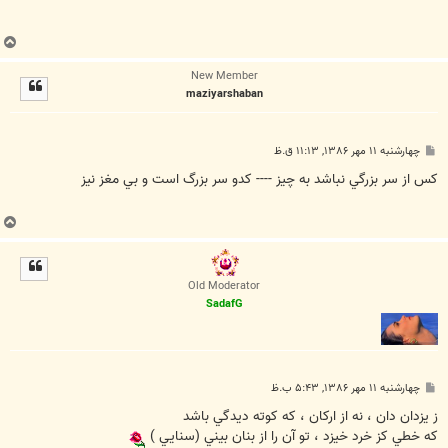
ب
ا
New Member
ل
maziyarshaban
ا
پ
چهارشنبه ۱۱ مهر ۱۳۸۶, ۱۱:۱۳ ق.ظ
س
ت
کس از سر بزرگي نباشد به چيز ---- کدو سر بزرگ است و بي مغز نيز
ب
ا
ل
ا
Old Moderator
SadafG
پ
چهارشنبه ۱۱ مهر ۱۳۸۶, ۵:۴۳ ب.ظ
س
ت
ز يزدان دان ، نه از ارکان ، که کوته ديدگي باشد
که خطي کز خرد خيزد ، تو آن را از بنان بيني (سنايي )