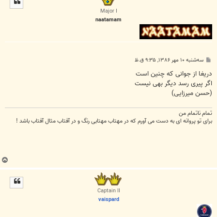
ا
Major I
naatamam
پ
سه‌شنبه ۱۰ مهر ۱۳۸۶, ۹:۳۵ ق.ظ
س
ت
دریغا از جوانی که چنین است
اگر پیری رسد دیگر بهی نیست
(حسن میرزایی)
تمام ناتمام من
برای تو پروانه ای به دست می آورم که در مهتاب مهتابی رنگ و در آفتاب مثال آفتاب باشد !
ب
ا
ل
ا
Captain II
vaispard