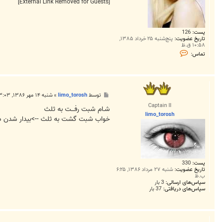
[External Link Removed for Guests]
پست:
126
تاریخ عضویت:
پنج‌شنبه ۲۵ خرداد ۱۳۸۵,
۱۰:۵۸ ق.ظ
ت
تماس:
م
ا
س
s
a
e
پ
توسط
limo_torosh
»
شنبه ۱۴ مهر ۱۳۸۶, ۳:۰۳ ب.ظ
e
س
d
Captain II
ت
شـام شبت رفـــت به ثلث
e
limo_torosh
خواب شبت گشت به ثلث -->بیدار شدن در 3/1 آخر 
پست:
330
تاریخ عضویت:
شنبه ۲۷ مرداد ۱۳۸۶, ۶:۲۵
ب.ظ
سپاس‌های ارسالی:
3 بار
سپاس‌های دریافتی:
37 بار