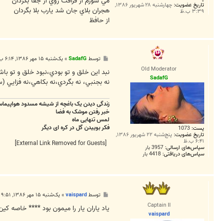
مي سوزم از فراقت روي از جفا بگردان
تاریخ عضویت:
چهارشنبه ۲۸ شهریور ۱۳۸۶,
هجران بلاي جان شد يارب بلا بگردان
۳:۳۹ ب.ظ
از حافظ
پ
توسط
SadafG
»
یک‌شنبه ۱۵ مهر ۱۳۸۶, ۶:۱۴ ب.ظ
س
Old Moderator
ت
نبد اين خلق و تو بودي،نبود خلق و تو با
SadafG
نه بجنبي، نه بگردي،نه بکاهي،نه فزايي (
زندگی دیدن یک باغچه از شیشه مسدود هواپیما
خبر رفتن موشک به فضا
لمس تنهایی ماه
فکر بوییدن گل در کره ای دیگر
پست:
1073
تاریخ عضویت:
پنج‌شنبه ۲۲ شهریور ۱۳۸۶,
۶:۴۱ ب.ظ
[External Link Removed for Guests]
سپاس‌های ارسالی:
3957 بار
سپاس‌های دریافتی:
4418 بار
پ
توسط
vaispard
»
یک‌شنبه ۱۵ مهر ۱۳۸۶, ۹:۵۱ ب.ظ
س
Captain II
ت
ياد ياران يار را ميمون بود **** خاصه كين
vaispard