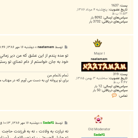
پست:
1637
تاریخ عضویت:
پنج‌شنبه ۴ مرداد ۱۳۸۶,
۱۱:۵۳ ب.ظ
سپاس‌های ارسالی:
8092 بار
سپاس‌های دریافتی:
3732 بار
پ
توسط
naatamam
»
دوشنبه ۱۶ مهر ۱۳۸۶, ۹:۴۶ ق.ظ
س
Major I
ت
تو مده پندم از اين عشق که من دير زماني
naatamam
خود به جان خواستم از دام تمناي تو رست
پست:
319
تمام ناتمام من
تاریخ عضویت:
سه‌شنبه ۳ بهمن ۱۳۸۵,
برای تو پروانه ای به دست می آورم که در مهتاب مه
۴:۴۷ ب.ظ
سپاس‌های ارسالی:
12 بار
سپاس‌های دریافتی:
50 بار
ت
تماس:
م
ا
س
n
a
a
t
پ
توسط
SadafG
»
دوشنبه ۱۶ مهر ۱۳۸۶, ۱۰:۱۳ ق.ظ
a
س
Old Moderator
m
ت
نه نيازت به ولادت ، نه به فرزندت حاجت
a
SadafG
تو جليل الجبروتي ، تو نصيرالامرايي (سنا
m