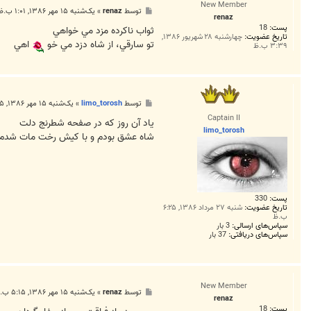
New Member
پ
توسط
renaz
»
یک‌شنبه ۱۵ مهر ۱۳۸۶, ۱:۰۱ ب.ظ
renaz
س
پست:
18
ت
ثواب ناكرده مزد مي خواهي
تاریخ عضویت:
چهارشنبه ۲۸ شهریور ۱۳۸۶,
تو سارقي، از شاه دزد مي خو
اهي
۳:۳۹ ب.ظ
پ
توسط
limo_torosh
»
یک‌شنبه ۱۵ مهر ۱۳۸۶, ۳:۱۵ ب.ظ
س
Captain II
ت
ياد آن روز که در صفحه شطرنج دلت
limo_torosh
شاه عشق بودم و با کيش رخت مات شدم
پست:
330
تاریخ عضویت:
شنبه ۲۷ مرداد ۱۳۸۶, ۶:۲۵
ب.ظ
سپاس‌های ارسالی:
3 بار
سپاس‌های دریافتی:
37 بار
New Member
پ
توسط
renaz
»
یک‌شنبه ۱۵ مهر ۱۳۸۶, ۵:۱۵ ب.ظ
renaz
س
پست:
18
ت