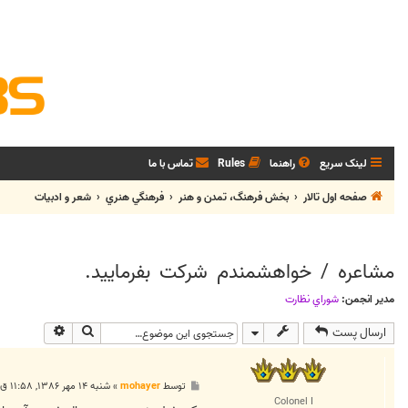
لینک سریع
راهنما
Rules
تماس با ما
صفحه اول تالار
بخش فرهنگ، تمدن و هنر
فرهنگي هنري
شعر و ادبيات
مشاعره / خواهشمندم شرکت بفرماييد.
مدیر انجمن:
شوراي نظارت
جستجو
جستجوی پی
ارسال پست
پ
توسط
mohayer
»
شنبه ۱۴ مهر ۱۳۸۶, ۱۱:۵۸ ق.ظ
س
Colonel I