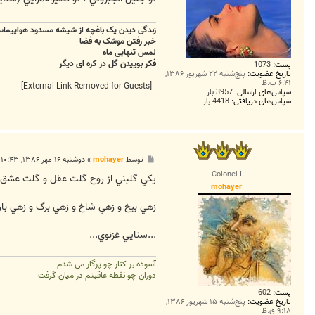
زندگی دیدن یک باغچه از شیشه مسدود هواپیما
خبر رفتن موشک به فضا
لمس تنهایی ماه
فکر بوییدن گل در کره ای دیگر
پست:
1073
تاریخ عضویت:
پنج‌شنبه ۲۲ شهریور ۱۳۸۶,
۶:۴۱ ب.ظ
[External Link Removed for Guests]
سپاس‌های ارسالی:
3957 بار
سپاس‌های دریافتی:
4418 بار
پ
توسط
mohayer
»
دوشنبه ۱۶ مهر ۱۳۸۶, ۱۰:۴۳ ق.ظ
س
Colonel I
ت
يکي گلبني از روح گلت عقل و گلت عشق
mohayer
زهي بيخ و زهي شاخ و زهي برگ و زهي بار
...سنايي غزنوي...
آسوده بر کنار چو پرگار می شدم
دوران چو نقطه عاقبتم در میان گرفت
پست:
602
تاریخ عضویت:
پنج‌شنبه ۱۵ شهریور ۱۳۸۶,
۹:۱۸ ق.ظ