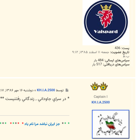
پست:
436
تاریخ عضویت:
جمعه ۱۱ اسفند ۱۳۸۵, ۹:۱۲
ب.ظ
سپاس‌های ارسالی:
484 بار
سپاس‌های دریافتی:
517 بار
پ
توسط
KH.I.A.2500
»
دوشنبه ۱۶ مهر ۱۳۸۶, ۷:۱۷ ق.ظ
س
Captain I
ت
* در سراي جاوداني , زندگاني رفتنيست **
KH.I.A.2500
* *
*
جز ايران نباشد مرا نام ياد
* *
*
*
*
*
*
*