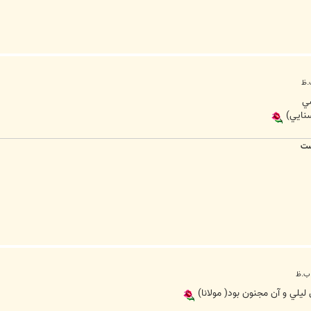
شي
سنايي)
ست
 ليلي و آن مجنون بود( مولانا)