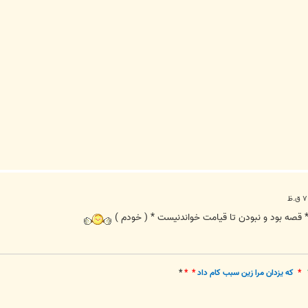
* قصه بود و نبودن تا قيامت خواندنيست * ( خودم )
*
که يزدان مرا زين سبب کام داد
* *
*