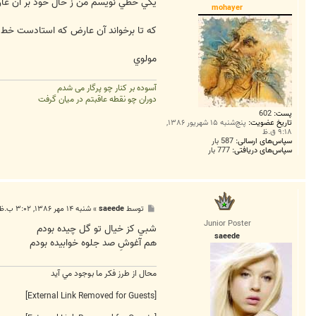
ت
يکي خطي نويسم من ز حال خود بر آن ع
mohayer
که تا برخواند آن عارض که استادست خط
مولوي
آسوده بر کنار چو پرگار می شدم
دوران چو نقطه عاقبتم در میان گرفت
پست:
602
تاریخ عضویت:
پنج‌شنبه ۱۵ شهریور ۱۳۸۶,
۹:۱۸ ق.ظ
سپاس‌های ارسالی:
587 بار
سپاس‌های دریافتی:
777 بار
پ
توسط
saeede
»
شنبه ۱۴ مهر ۱۳۸۶, ۳:۰۲ ب.ظ
س
Junior Poster
ت
شبي کز خيال تو گل چيده بودم
saeede
هم آغوشِ صد جلوه خوابيده بودم
محال از طرز فکر ما بوجود مي آيد
[External Link Removed for Guests]