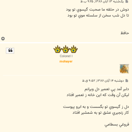
پ
یک‌شنبه ۱۳ آبان ۱۳۸۶, ۹:۲۵ ب.ظ
س
ت
دوش در حلقه ما صحبت گيسوي تو بود
تا دل شب سخن از سلسله موي تو بود
حافظ
ب
ا
ل
ا
Colonel I
mohayer
پ
دوشنبه ۱۴ آبان ۱۳۸۶, ۹:۵۲ ق.ظ
س
ت
دلبر آمد پي تعمير دل ويرانم
ليکن آن وقت که اين خانه ز تعمير افتاد
دل ز گيسوي تو بگسست و به ابرو پيوست
کار زنجيري عشق تو به شمشير افتاد
فروغي بسطامي