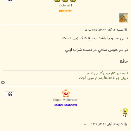
ا
Colonel I
mohayer
پ
شنبه ۱۲ آبان ۱۳۸۶, ۱:۱۵ ب.ظ
س
ت
تا بي سر و پا باشد اوضاع فلک زين دست
در سر هوس ساقي در دست شراب اولي
حافظ
آسوده بر کنار چو پرگار می شدم
دوران چو نقطه عاقبتم در میان گرفت
ب
ا
ل
ا
Super Moderator
Mahdi Mahdavi
پ
شنبه ۱۲ آبان ۱۳۸۶, ۲:۳۷ ب.ظ
س