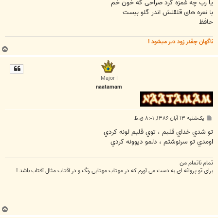
ت
یا رب چه غمزه کرد صراحی که خون خم
با نعره های قلقلش اندر گلو ببست
حافظ
ناگهان چقدر زود دیر میشود !
ب
ا
ل
ا
Major I
naatamam
پ
یک‌شنبه ۱۳ آبان ۱۳۸۶, ۸:۰۱ ق.ظ
س
ت
تو شدي خداي قلبم ، توي قلبم لونه کردي
اومدي تو سرنوشتم ، دلمو ديوونه کردي
تمام ناتمام من
برای تو پروانه ای به دست می آورم که در مهتاب مهتابی رنگ و در آفتاب مثال آفتاب باشد !
ب