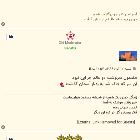
آسوده بر کنار چو پرگار می شدم
دوران چو نقطه عاقبتم در میان گرفت
ب
ا
ل
ا
Old Moderator
SadafG
پ
شنبه ۱۲ آبان ۱۳۸۶, ۱۲:۵۷ ب.ظ
س
ت
مضمون سرنوشت دو عالم جز اين نبود
آن سر که خاک شد به ره،از آسمان گذشت
زندگی دیدن یک باغچه از شیشه مسدود هواپیماست
خبر رفتن موشک به فضا
لمس تنهایی ماه
فکر بوییدن گل در کره ای دیگر
[External Link Removed for Guests]
ب
ا
ل