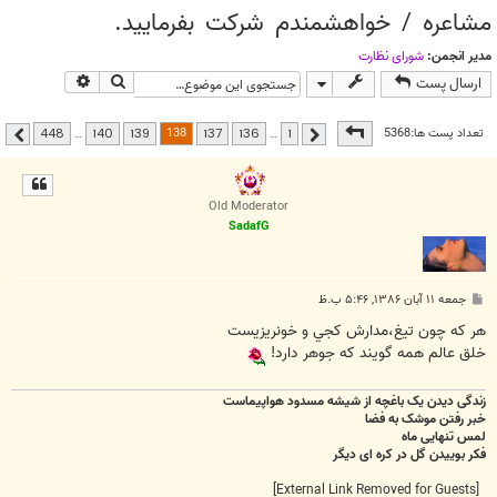
مشاعره / خواهشمندم شرکت بفرماييد.
ت
ج
مدیر انجمن:
شوراي نظارت
و
جستجو
جستجوی پیشر
ارسال پست
صفحه
138
از
448
138
تعداد پست ها:5368
448
…
140
139
137
136
…
1
قبلی
بعدی
Old Moderator
SadafG
پ
جمعه ۱۱ آبان ۱۳۸۶, ۵:۴۶ ب.ظ
س
ت
هر که چون تيغ،مدارش کجي و خونريزيست
خلق عالم همه گويند که جوهر دارد!
زندگی دیدن یک باغچه از شیشه مسدود هواپیماست
خبر رفتن موشک به فضا
لمس تنهایی ماه
فکر بوییدن گل در کره ای دیگر
[External Link Removed for Guests]