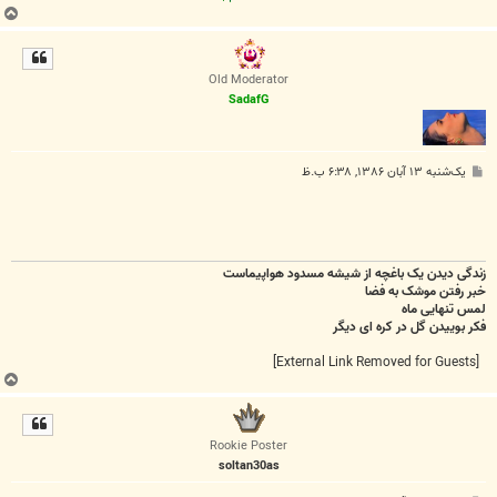
ب
ا
ل
ا
Old Moderator
SadafG
پ
یک‌شنبه ۱۳ آبان ۱۳۸۶, ۶:۳۸ ب.ظ
س
ت
زندگی دیدن یک باغچه از شیشه مسدود هواپیماست
خبر رفتن موشک به فضا
لمس تنهایی ماه
فکر بوییدن گل در کره ای دیگر
[External Link Removed for Guests]
ب
ا
ل
ا
Rookie Poster
soltan30as