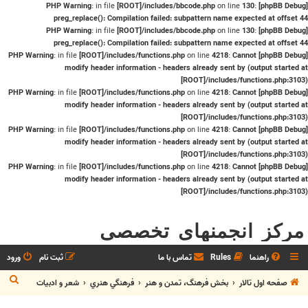
: in file
[ROOT]/includes/bbcode.php
on line
130
:
preg_replace(): Compilation failed: subpattern name expected at offset 4
: in file
[ROOT]/includes/bbcode.php
on line
130
:
preg_replace(): Compilation failed: subpattern name expected at offset 4
: in file
[ROOT]/includes/functions.php
on line
4218
:
Cannot
modify header information - headers already sent by (output started a
[ROOT]/includes/functions.php:3103
: in file
[ROOT]/includes/functions.php
on line
4218
:
Cannot
modify header information - headers already sent by (output started a
[ROOT]/includes/functions.php:3103
: in file
[ROOT]/includes/functions.php
on line
4218
:
Cannot
modify header information - headers already sent by (output started a
[ROOT]/includes/functions.php:3103
: in file
[ROOT]/includes/functions.php
on line
4218
:
Cannot
modify header information - headers already sent by (output started a
[ROOT]/includes/functions.php:3103
مرکز انجمنهای تخصصی
راهنما
Rules
تماس با ما
ثبت نام
ورود
ج
صفحه اول تالار
بخش فرهنگ، تمدن و هنر
فرهنگي هنري
شعر و ادبيات
س