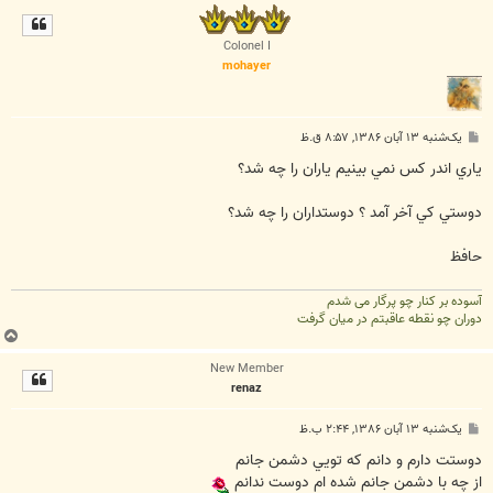
ا
ل
ا
Colonel I
mohayer
پ
یک‌شنبه ۱۳ آبان ۱۳۸۶, ۸:۵۷ ق.ظ
س
ت
ياري اندر کس نمي بينيم ياران را چه شد؟
دوستي کي آخر آمد ؟ دوستداران را چه شد؟
حافظ
آسوده بر کنار چو پرگار می شدم
دوران چو نقطه عاقبتم در میان گرفت
ب
ا
New Member
ل
renaz
ا
پ
یک‌شنبه ۱۳ آبان ۱۳۸۶, ۲:۴۴ ب.ظ
س
ت
دوستت دارم و دانم كه تويي دشمن جانم
از چه با دشمن جانم شده ام دوست ندانم