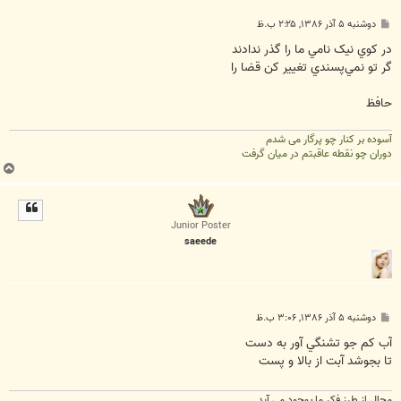
پ
دوشنبه ۵ آذر ۱۳۸۶, ۲:۲۵ ب.ظ
س
ت
در کوي نيک نامي ما را گذر ندادند
گر تو نمي‌پسندي تغيير کن قضا را
حافظ
آسوده بر کنار چو پرگار می شدم
دوران چو نقطه عاقبتم در میان گرفت
ب
ا
ل
ا
Junior Poster
saeede
پ
دوشنبه ۵ آذر ۱۳۸۶, ۳:۰۶ ب.ظ
س
ت
آب کم جو تشنگي آور به دست
تا بجوشد آبت از بالا و پست
محال از طرز فکر ما بوجود مي آيد