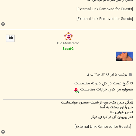
[External Link Removed for Guests]
[External Link Removed for Guests]
ب
ا
ل
ا
Old Moderator
SadafG
پ
دوشنبه ۵ آذر ۱۳۸۶, ۳:۱۰ ب.ظ
س
ت
تا گنج غمت در دل ديوانه مقيمست
همواره مرا کوي خرابات مقامست
زندگی دیدن یک باغچه از شیشه مسدود هواپیماست
خبر رفتن موشک به فضا
لمس تنهایی ماه
فکر بوییدن گل در کره ای دیگر
[External Link Removed for Guests]
ب