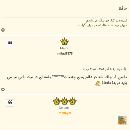
حافظ
آسوده بر کنار چو پرگار می شدم
دوران چو نقطه عاقبتم در میان گرفت
ب
ا
ل
ا
Major I
milad1378
پ
دوشنبه ۵ آذر ۱۳۸۶, ۲:۰۸ ب.ظ
س
ت
دامني گر چاك شد در عالم رندي چه باك*******جامه اي در نيك نامي نيز مي
بايد دريد(حافظ)
ب
ا
ل
ا
Colonel I
mohayer