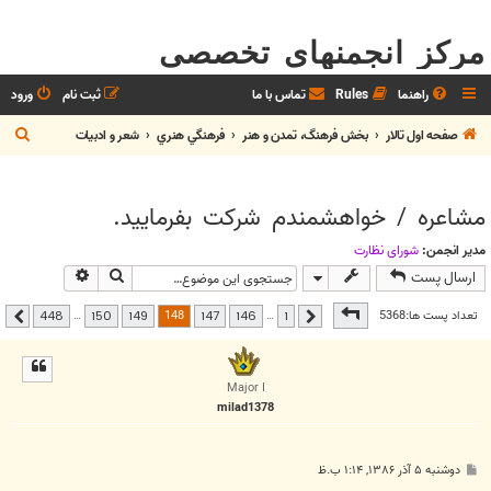
مرکز انجمنهای تخصصی
راهنما
Rules
تماس با ما
ثبت نام
ورود
ج
صفحه اول تالار
بخش فرهنگ، تمدن و هنر
فرهنگي هنري
شعر و ادبيات
س
ت
مشاعره / خواهشمندم شرکت بفرماييد.
ج
و
مدیر انجمن:
شوراي نظارت
جستجو
جستجوی پیشر
ارسال پست
صفحه
148
از
448
148
تعداد پست ها:5368
…
…
448
150
149
147
146
1
قبلی
بعدی
Major I
milad1378
پ
دوشنبه ۵ آذر ۱۳۸۶, ۱:۱۴ ب.ظ
س