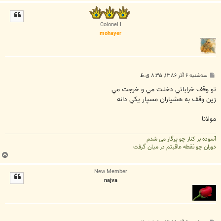
ا
ل
ا
Colonel I
mohayer
پ
سه‌شنبه ۶ آذر ۱۳۸۶, ۸:۳۵ ق.ظ
س
ت
تو وقف خراباتي دخلت مي و خرجت مي
زين وقف به هشياران مسپار يکي دانه
مولانا
آسوده بر کنار چو پرگار می شدم
دوران چو نقطه عاقبتم در میان گرفت
ب
ا
New Member
ل
najva
ا