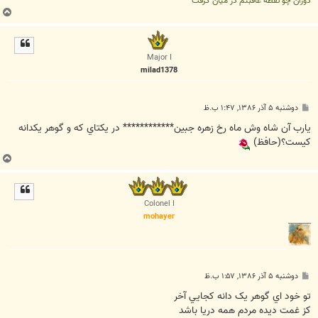
دوران چو نقطه عاقبتم در میان گرفت
ب
ا
ل
ا
Major I
milad1378
پ
دوشنبه ۵ آذر ۱۳۸۶, ۱:۴۷ ب.ظ
س
ت
يارب آن شاه وش ماه رخ زهره جبين************ در يكتاي كه و گوهر يكدانه
كيست؟(حافظ)
ب
ا
ل
ا
Colonel I
mohayer
پ
دوشنبه ۵ آذر ۱۳۸۶, ۱:۵۷ ب.ظ
س
ت
تو خود اي گوهر يک دانه کجايي آخر
کز غمت ديده مردم همه دريا باشد