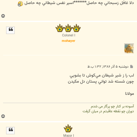
ت
دلا غافل زسبحاني چه حاصل*******اسير نفس شيطاني چه حاصل
ب
ا
ل
ا
Colonel I
mohayer
پ
دوشنبه ۵ آذر ۱۳۸۶, ۱:۳۲ ب.ظ
س
ت
لب را ز شير شيطان مي‌کوش تا بشويي
چون شسته شد تواني پستان دل مکيدن
مولانا
آسوده بر کنار چو پرگار می شدم
دوران چو نقطه عاقبتم در میان گرفت
ب
ا
ل
ا
Major I