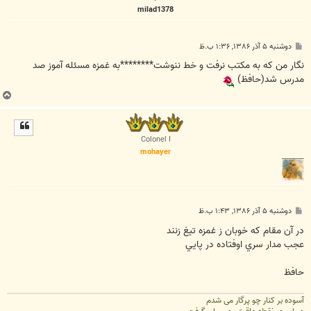
milad1378
پ
دوشنبه ۵ آذر ۱۳۸۶, ۱:۳۶ ب.ظ
س
ت
نگار من كه به مكتب نرفت و خط ننوشت********به غمزه مسئله آموز صد
مدرس شد(حافظ)
ب
ا
ل
ا
Colonel I
mohayer
پ
دوشنبه ۵ آذر ۱۳۸۶, ۱:۴۳ ب.ظ
س
ت
در آن مقام که خوبان ز غمزه تيغ زنند
عجب مدار سري اوفتاده در پايي
حافظ
آسوده بر کنار چو پرگار می شدم