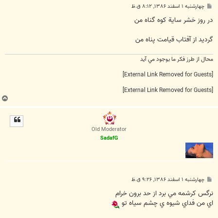
پ
چهارشنبه ۱ اسفند ۱۳۸۶, ۸:۱۲ ق.ظ
س
ت
در روز حَشر ساية کوه گناه من
گرديد از آفتاب قيامت پناه من
محال از طرز فکر ما بوجود مي آيد
[External Link Removed for Guests]
[External Link Removed for Guests]
ب
ا
ل
ا
Old Moderator
SadafG
پ
چهارشنبه ۱ اسفند ۱۳۸۶, ۹:۲۶ ق.ظ
س
ت
نرگس کرشمه مي برد از حد برون خرام
اي من فداي شيوه ي چشم سياه تو