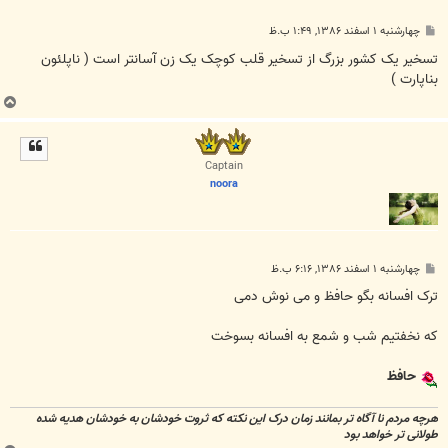
پ
چهارشنبه ۱ اسفند ۱۳۸۶, ۱:۴۹ ب.ظ
س
ت
تسخير يک کشور بزرگ از تسخير قلب کوچک يک زن آسانتر است ( ناپلئون
بناپارت )
ب
ا
ل
ا
Captain
noora
پ
چهارشنبه ۱ اسفند ۱۳۸۶, ۶:۱۶ ب.ظ
س
ت
ترک افسانه بگو حافظ و می نوش دمی
که نخفتیم شب و شمع به افسانه بسوخت
حافظ
هرچه مردم نا آگاه تر بمانند زمان درک این نکته که ثروت خودشان به خودشان هدیه شده
طولانی تر خواهد بود