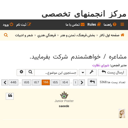
مرکز انجمنهای تخصصی
راهنما
Rules
تماس با ما
ثبت نام
ورود
ج
صفحه اول تالار
بخش فرهنگ، تمدن و هنر
فرهنگي هنري
شعر و ادبيات
س
ت
مشاعره / خواهشمندم شرکت بفرماييد.
ج
و
مدیر انجمن:
شوراي نظارت
جستجو
جستجوی پیشر
ارسال پست
صفحه
166
از
448
166
تعداد پست ها:5368
…
…
448
168
167
165
164
1
قبلی
بعدی
Junior Poster
saeede