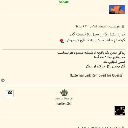
SadafG
پ
چهارشنبه ۱ اسفند ۱۳۸۶, ۹:۳۲ ب.ظ
س
ت
در ره عشق که از سيل بلا نيست گذر
کرده ام خاطر خود را به تمناي تو خوش
زندگی دیدن یک باغچه از شیشه مسدود هواپیماست
خبر رفتن موشک به فضا
لمس تنهایی ماه
فکر بوییدن گل در کره ای دیگر
[External Link Removed for Guests]
ب
ا
ل
ا
Junior Poster
jupiter_2xl
پ
پنج‌شنبه ۲ اسفند ۱۳۸۶, ۱:۰۵ ق.ظ