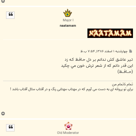
ب
ا
ل
ا
Major I
naatamam
پ
چهارشنبه ۱ اسفند ۱۳۸۶, ۷:۵۴ ب.ظ
س
ت
تـيـر عاشـق کش نـدانم بـر دل حـافـظ کـه زد
اين قدر دانم که از شعر ترش خون مي چکيد
(حـــافـــظ)
تمام ناتمام من
برای تو پروانه ای به دست می آورم که در مهتاب مهتابی رنگ و در آفتاب مثال آفتاب باشد !
ب
ا
ل
ا
Old Moderator