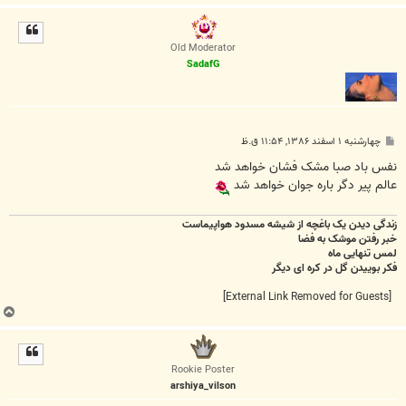
ا
ل
ا
Old Moderator
SadafG
پ
چهارشنبه ۱ اسفند ۱۳۸۶, ۱۱:۵۴ ق.ظ
س
ت
نفس باد صبا مشک فشان خواهد شد
عالم پير دگر باره جوان خواهد شد
زندگی دیدن یک باغچه از شیشه مسدود هواپیماست
خبر رفتن موشک به فضا
لمس تنهایی ماه
فکر بوییدن گل در کره ای دیگر
[External Link Removed for Guests]
ب
ا
ل
ا
Rookie Poster
arshiya_vilson