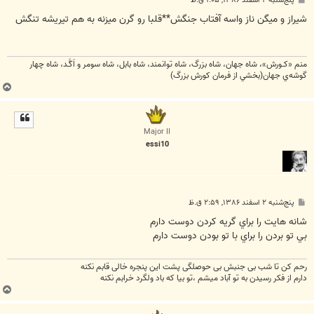
س
ت
شيراز و ميگن ناز واسه آفتاب جنگش**قلبا رو گرن ميزنه به هم تيريشه تنگش
منم «كـورش»، شاه جهان، شاه بزرگ، شاه توانمند، شاه بابل، شاه سومر و اَكَّـد، شاه چهار
گوشه‌ي جهان(بخشي از فرمان كورش بزرگ)
ب
ا
ل
ا
Major II
essi10
پ
پنج‌شنبه ۲ اسفند ۱۳۸۶, ۲:۵۹ ق.ظ
س
ت
شانه هايت را براي گريه كردن دوست دارم
بي تو بردن را براي با تو بودن دوست دارم
رحم کن تا شب بی جنبش بی حوصلگی پشت این پنجره خالی قابم نکنه
دارم از فکر رسیدن به تو آباد میشم ،تو بیا که باد ولگرد خرابم نکنه
ب
ا