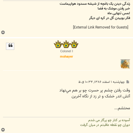
زندگی دیدن یک باغچه از شیشه مسدود هواپیماست
خبر رفتن موشک به فضا
لمس تنهایی ماه
فکر بوییدن گل در کره ای دیگر
[External Link Removed for Guests]
ب
ا
ل
ا
Colonel I
mohayer
پ
چهارشنبه ۱ اسفند ۱۳۸۶, ۱۰:۳۴ ق.ظ
س
ت
وقت رفتن چشم پر حسرت چو بر هم مي‌نهاد
آتش اندر خشک و تر زد از نگاه آخرين
محتشم...
آسوده بر کنار چو پرگار می شدم
دوران چو نقطه عاقبتم در میان گرفت
ب