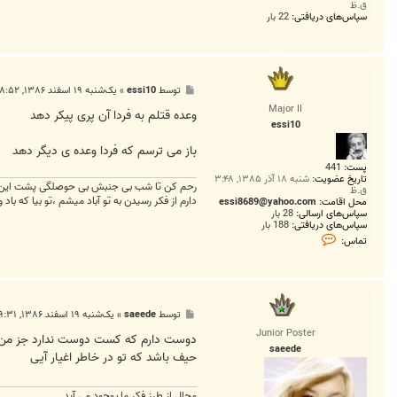
ق.ظ
سپاس‌های دریافتی:
22 بار
پ
توسط
essi10
»
یک‌شنبه ۱۹ اسفند ۱۳۸۶, ۸:۵۲ ق.ظ
س
Major II
ت
وعده قتلم به فردا آن پری پیکر دهد
essi10
باز می ترسم که فردا وعده ی دیگر دهد
پست:
441
تاریخ عضویت:
شنبه ۱۸ آذر ۱۳۸۵, ۳:۴۸
رحم کن تا شب بی جنبش بی حوصلگی پشت این پن
ق.ظ
دارم از فکر رسیدن به تو آباد میشم ،تو بیا که باد 
محل اقامت:
essi8689@yahoo.com
سپاس‌های ارسالی:
28 بار
سپاس‌های دریافتی:
188 بار
ت
تماس:
م
ا
س
e
s
s
پ
توسط
saeede
»
یک‌شنبه ۱۹ اسفند ۱۳۸۶, ۹:۳۱ ق.ظ
i
س
1
Junior Poster
ت
دوست دارم که کست دوست ندارد جز من
0
saeede
حیف باشد که تو در خاطر اغیار آیی
محال از طرز فکر ما بوجود مي آيد