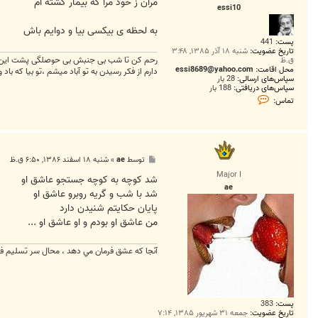
ت
مران ز خود مرا که بیمار گشته ام
essi10
به لحظه ی بیکسی بیا و دوایم باش
پست:
441
تاریخ عضویت:
شنبه ۱۸ آذر ۱۳۸۵, ۳:۴۸
رحم کن تا شب بی جنبش بی حوصلگی پشت این پن
ق.ظ
محل اقامت:
essi8689@yahoo.com
دارم از فکر رسیدن به تو آباد میشم ،تو بیا که باد 
سپاس‌های ارسالی:
28 بار
سپاس‌های دریافتی:
188 بار
ت
تماس:
م
ا
س
e
s
s
پ
توسط
ae
»
شنبه ۱۸ اسفند ۱۳۸۶, ۶:۵۰ ق.ظ
i
س
1
Major I
ت
شد کوچه به کوچه جستجو عاشق او
0
ae
شد با شب و گريه روبرو عاشق او
پايان حکايتم شنيدن دارد
من عاشق او بودم و او عاشق او ...
آنجا كه عشق فرمان مي دهد ، محال سر تسليم فرو
پست:
383
تاریخ عضویت:
جمعه ۳۱ شهریور ۱۳۸۵, ۷:۱۴