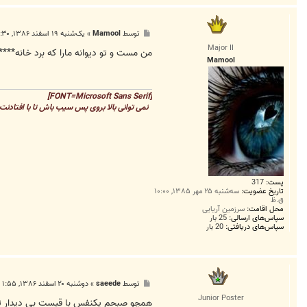
n
a
a
t
پ
توسط
Mamool
»
یک‌شنبه ۱۹ اسفند ۱۳۸۶, ۶:۳۰ ب.ظ
a
س
Major II
m
ت
من مست و تو ديوانه مارا که برد خانه****
a
Mamool
m
[FONT=Microsoft Sans Serif]
نمی توانی بالا بروی پس سیب باش تا با افتادنت 
پست:
317
تاریخ عضویت:
سه‌شنبه ۲۵ مهر ۱۳۸۵, ۱۰:۰۰
ق.ظ
محل اقامت:
سرزمين آريايي
سپاس‌های ارسالی:
25 بار
سپاس‌های دریافتی:
20 بار
پ
توسط
saeede
»
دوشنبه ۲۰ اسفند ۱۳۸۶, ۱:۵۵ ب.ظ
س
Junior Poster
ت
همچو صبحم يکنفس با قيست بي ديدار ت