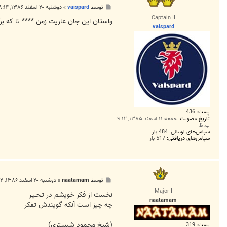
پ
توسط
vaispard
»
دوشنبه ۲۰ اسفند ۱۳۸۶, ۸:۱۴ ب.ظ
س
Captain II
ت
واستان اين جان عاريت زمن **** تا كه بر
vaispard
پست:
436
تاریخ عضویت:
جمعه ۱۱ اسفند ۱۳۸۵, ۹:۱۲
ب.ظ
سپاس‌های ارسالی:
484 بار
سپاس‌های دریافتی:
517 بار
پ
توسط
naatamam
»
دوشنبه ۲۰ اسفند ۱۳۸۶, ۱۰:۴۲ ب.ظ
س
Major I
ت
نخست از فكر خويشم در تـحـيـر
naatamam
چه چيز است آنكه گويندش تفكر
(شيخ محمود شبستري)
پست:
319