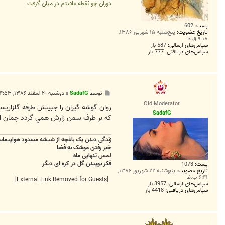
دوران چو نقطه عاقبتم در میان گرفت
پست:
602
تاریخ عضویت:
پنج‌شنبه ۱۵ شهریور ۱۳۸۶,
۹:۱۸ ق.ظ
سپاس‌های ارسالی:
587 بار
سپاس‌های دریافتی:
777 بار
پ
توسط
SadafG
»
دوشنبه ۲۰ اسفند ۱۳۸۶, ۴:۵۳ ب.ظ
س
Old Moderator
ت
روان گوشه گيران را جبينش طرفه گلزاري
SadafG
که بر طرف سمن زارش همي گردد چمان اب
زندگی دیدن یک باغچه از شیشه مسدود هواپیما
خبر رفتن موشک به فضا
لمس تنهایی ماه
فکر بوییدن گل در کره ای دیگر
پست:
1073
تاریخ عضویت:
پنج‌شنبه ۲۲ شهریور ۱۳۸۶,
۶:۴۱ ب.ظ
[External Link Removed for Guests]
سپاس‌های ارسالی:
3957 بار
سپاس‌های دریافتی:
4418 بار