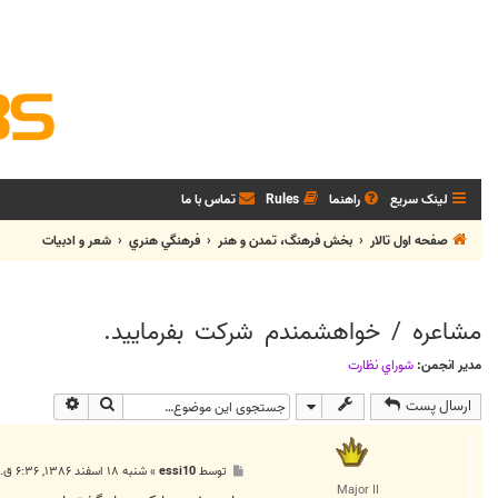
لینک سریع
راهنما
Rules
تماس با ما
صفحه اول تالار
بخش فرهنگ، تمدن و هنر
فرهنگي هنري
شعر و ادبيات
مشاعره / خواهشمندم شرکت بفرماييد.
مدیر انجمن:
شوراي نظارت
جستجو
جستجوی پی
ارسال پست
پ
توسط
essi10
»
شنبه ۱۸ اسفند ۱۳۸۶, ۶:۳۶ ق.ظ
س
Major II