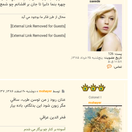
saeede
چهره بنما دلبرا تا جان بر افشانم چو شمع
محال از طرز فکر ما بوجود مي آيد
[External Link Removed for Guests]
[External Link Removed for Guests]
پست:
126
تاریخ عضویت:
پنج‌شنبه ۲۵ خرداد ۱۳۸۵,
۱۰:۵۸ ق.ظ
ت
تماس:
م
ا
س
s
a
e
پ
توسط
mohayer
»
دوشنبه ۲۰ اسفند ۱۳۸۶, ۲:۳۷ ب.ظ
e
س
d
Colonel I
ت
عنان ربود ز من توسن طرب، ساقي
e
mohayer
مگر زبون شود اين بدلگام، باده بيار
فخر الدين عراقي
آسوده بر کنار چو پرگار می شدم