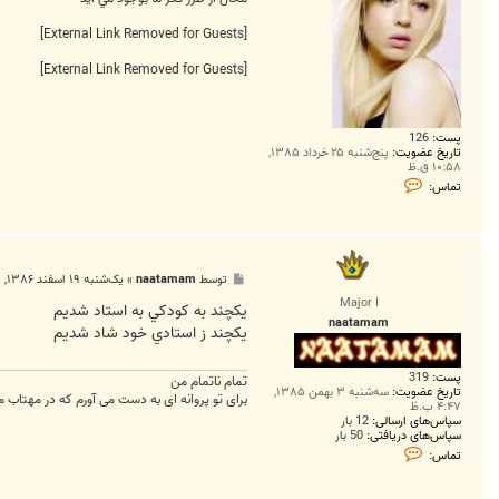
[External Link Removed for Guests]
[External Link Removed for Guests]
پست:
126
تاریخ عضویت:
پنج‌شنبه ۲۵ خرداد ۱۳۸۵,
۱۰:۵۸ ق.ظ
ت
تماس:
م
ا
س
s
a
e
پ
توسط
naatamam
»
یک‌شنبه ۱۹ اسفند ۱۳۸۶, ۳:۴۵ ب.ظ
e
س
d
Major I
ت
يكچند به كودكي به استاد شديم
e
naatamam
يكچند ز استادي خود شاد شديم
پست:
319
تمام ناتمام من
تاریخ عضویت:
سه‌شنبه ۳ بهمن ۱۳۸۵,
برای تو پروانه ای به دست می آورم که در مهتاب مه
۴:۴۷ ب.ظ
سپاس‌های ارسالی:
12 بار
سپاس‌های دریافتی:
50 بار
ت
تماس:
م
ا
س