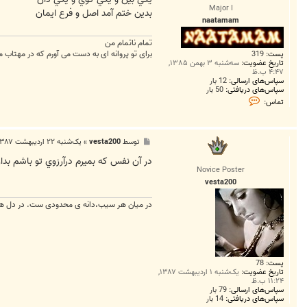
Major I
بدين ختم آمد اصل و فرع ايمان
naatamam
تمام ناتمام من
برای تو پروانه ای به دست می آورم که در مهتاب مه
پست:
319
تاریخ عضویت:
سه‌شنبه ۳ بهمن ۱۳۸۵,
۴:۴۷ ب.ظ
سپاس‌های ارسالی:
12 بار
سپاس‌های دریافتی:
50 بار
ت
تماس:
م
ا
س
n
پ
توسط
vesta200
»
یک‌شنبه ۲۲ اردیبهشت ۱۳۸۷, ۱۰:۱۲ ب.ظ
a
س
a
ت
در آن نفس که بميرم درآرزوي تو باشم ب
t
a
Novice Poster
m
vesta200
a
m
در میان هر سیب،دانه ی محدودی ست. در دل هر
پست:
78
تاریخ عضویت:
یک‌شنبه ۱ اردیبهشت ۱۳۸۷,
۱۱:۲۴ ب.ظ
سپاس‌های ارسالی:
79 بار
سپاس‌های دریافتی:
14 بار