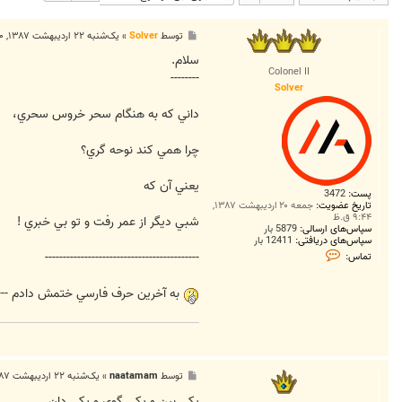
پ
توسط
Solver
»
یک‌شنبه ۲۲ اردیبهشت ۱۳۸۷, ۹:۰۰ ق.ظ
س
ت
سلام.
Colonel II
--------
Solver
داني كه به هنگام سحر خروس سحري،
چرا همي كند نوحه گري؟
يعني آن كه
پست:
3472
تاریخ عضویت:
جمعه ۲۰ اردیبهشت ۱۳۸۷,
۹:۴۴ ق.ظ
شبي ديگر از عمر رفت و تو بي خبري !
سپاس‌های ارسالی:
5879 بار
سپاس‌های دریافتی:
12411 بار
ت
-------------------------------------------
تماس:
م
ا
س
به آخرين حرف فارسي ختمش دادم ---- 
S
o
l
v
e
r
پ
توسط
naatamam
»
یک‌شنبه ۲۲ اردیبهشت ۱۳۸۷, ۴:۲۷ ب.ظ
س
ت
يكي بين و يكي گوي و يكي دان