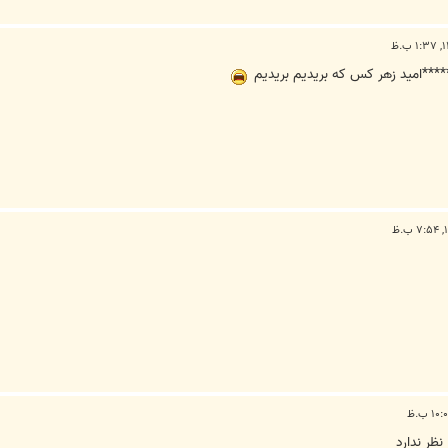
***اميد زهر كس كه بريديم بريديم
نظر ندارد