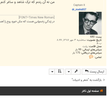
ت
من نه آن رندم که ترک شاهد و ساغر کنم 
Captain II
dr_mehdi57
[FONT=Times New Roman]
در زندگي زخمهايي هست که مثل خوره روح را آهسته
پست:
680
تاریخ عضویت:
سه‌شنبه ۳ مهر ۱۳۸۶, ۸:۴۶
ب.ظ
محل اقامت:
رشت
سپاس‌های ارسالی:
99 بار
سپاس‌های دریافتی:
175 بار
ت
تماس:
م
ا
س
d
ارسال پست
r
_
m
بازگشت به “شعر و ادبيات”
e
h
d
i
صفحه اول تالار
5
7