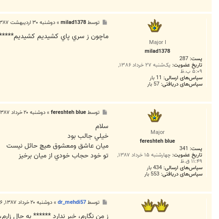
پ
توسط
milad1378
»
دوشنبه ۳۰ اردیبهشت ۱۳۸۷, ۱:۳۷ ب.ظ
س
ت
ماچون ز سري پاي كشيديم كشيديم******
Major I
milad1378
پست:
287
تاریخ عضویت:
یک‌شنبه ۲۷ خرداد ۱۳۸۶,
۵:۰۹ ب.ظ
سپاس‌های ارسالی:
11 بار
سپاس‌های دریافتی:
57 بار
پ
توسط
fereshteh blue
»
دوشنبه ۲۰ خرداد ۱۳۸۷, ۷:۵۴ ب.ظ
س
ت
سلام
Major
خيلي جالب بود
fereshteh blue
ميان عاشق ومعشوق هيچ حائل نيست
پست:
341
تو خود حجاب خودي از ميان برخيز
تاریخ عضویت:
چهارشنبه ۱۵ خرداد ۱۳۸۷,
۱۱:۴۹ ق.ظ
سپاس‌های ارسالی:
434 بار
سپاس‌های دریافتی:
553 بار
پ
توسط
dr_mehdi57
»
دوشنبه ۲۰ خرداد ۱۳۸۷, ۱۰:۰۶ ب.ظ
س
ت
ز من نگارم، خبر ندارد ****** به حال زارم، 