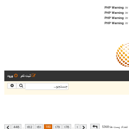
: in
: in
: in
: in
ثبت نام
ورود
جستجو
جستجو
صفحه
180
از
448
180
تعداد پست ها:5368
448
…
182
181
179
178
…
1
قبلی
بعدی