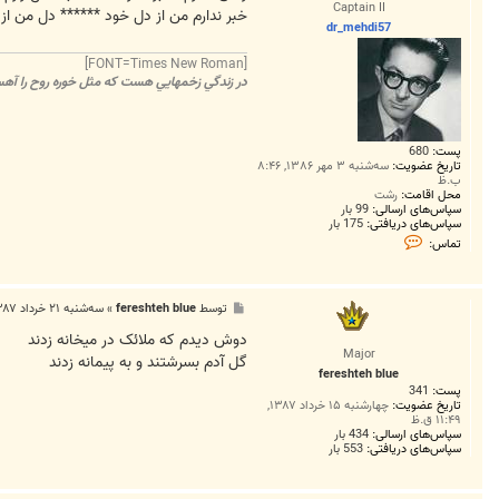
Captain II
خبر ندارم من از دل خود ****** دل من از
dr_mehdi57
[FONT=Times New Roman]
در زندگي زخمهايي هست که مثل خوره روح را آهسته
پست:
680
تاریخ عضویت:
سه‌شنبه ۳ مهر ۱۳۸۶, ۸:۴۶
ب.ظ
محل اقامت:
رشت
سپاس‌های ارسالی:
99 بار
سپاس‌های دریافتی:
175 بار
ت
تماس:
م
ا
س
d
پ
توسط
fereshteh blue
»
سه‌شنبه ۲۱ خرداد ۱۳۸۷, ۱۰:۴۲ ق.ظ
r
س
_
ت
دوش ديدم که ملائک در ميخانه زدند
m
e
Major
گل آدم بسرشتند و به پيمانه زدند
h
fereshteh blue
d
پست:
341
i
تاریخ عضویت:
چهارشنبه ۱۵ خرداد ۱۳۸۷,
5
۱۱:۴۹ ق.ظ
7
سپاس‌های ارسالی:
434 بار
سپاس‌های دریافتی:
553 بار