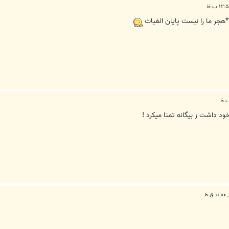
*هجر ما را نيست پايان الغياث
ود داشت ز بیگانه تمنا میکرد !