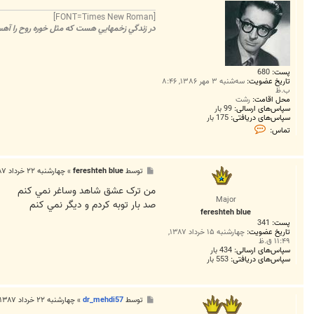
[FONT=Times New Roman]
در زندگي زخمهايي هست که مثل خوره روح را آهسته
پست:
680
تاریخ عضویت:
سه‌شنبه ۳ مهر ۱۳۸۶, ۸:۴۶
ب.ظ
محل اقامت:
رشت
سپاس‌های ارسالی:
99 بار
سپاس‌های دریافتی:
175 بار
ت
تماس:
م
ا
س
d
پ
توسط
fereshteh blue
»
چهارشنبه ۲۲ خرداد ۱۳۸۷, ۱۱:۵۱ ق.ظ
r
س
_
ت
من ترک عشق شاهد وساغر نمي کنم
m
e
Major
صد بار توبه کردم و ديگر نمي کنم
h
fereshteh blue
d
پست:
341
i
تاریخ عضویت:
چهارشنبه ۱۵ خرداد ۱۳۸۷,
5
۱۱:۴۹ ق.ظ
7
سپاس‌های ارسالی:
434 بار
سپاس‌های دریافتی:
553 بار
پ
توسط
dr_mehdi57
»
چهارشنبه ۲۲ خرداد ۱۳۸۷, ۱۲:۰۵ ب.ظ
س