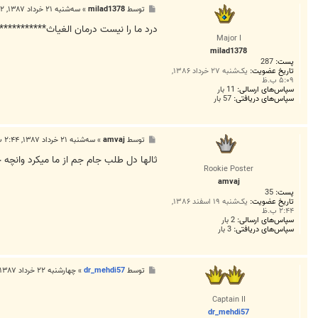
پ
توسط
milad1378
»
سه‌شنبه ۲۱ خرداد ۱۳۸۷, ۱۲:۵۲ ب.ظ
س
ت
درد ما را نيست درمان الغياث***********
Major I
milad1378
پست:
287
تاریخ عضویت:
یک‌شنبه ۲۷ خرداد ۱۳۸۶,
۵:۰۹ ب.ظ
سپاس‌های ارسالی:
11 بار
سپاس‌های دریافتی:
57 بار
پ
توسط
amvaj
»
سه‌شنبه ۲۱ خرداد ۱۳۸۷, ۲:۴۴ ب.ظ
س
ت
ثالها دل طلب جام جم از ما میکرد وانچه خ
Rookie Poster
amvaj
پست:
35
تاریخ عضویت:
یک‌شنبه ۱۹ اسفند ۱۳۸۶,
۲:۴۴ ب.ظ
سپاس‌های ارسالی:
2 بار
سپاس‌های دریافتی:
3 بار
پ
توسط
dr_mehdi57
»
چهارشنبه ۲۲ خرداد ۱۳۸۷, ۱۱:۰۰ ق.ظ
س
ت
Captain II
dr_mehdi57