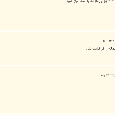
*چو يار ناز نمايد شما نياز کنيد
يمانه را گر گشت نقل