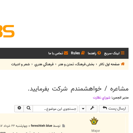
لینک سریع
راهنما
Rules
تماس با ما
صفحه اول تالار
بخش فرهنگ، تمدن و هنر
فرهنگي هنري
شعر و ادبيات
مشاعره / خواهشمندم شرکت بفرماييد.
مدیر انجمن:
شوراي نظارت
جستجو
جستجوی پی
ارسال پست
پ
توسط
fereshteh blue
»
چهارشنبه ۲۲ خرداد ۱۳۸۷, ۱۱:۲۴ ب.ظ
س
Major