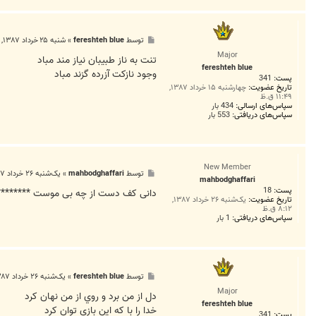
پ
توسط
fereshteh blue
»
شنبه ۲۵ خرداد ۱۳۸۷, ۱۱:۲۲ ب.ظ
س
Major
ت
تنت به ناز طبيبان نياز مند مباد
fereshteh blue
وجود نازکت آزرده گزند مباد
پست:
341
تاریخ عضویت:
چهارشنبه ۱۵ خرداد ۱۳۸۷,
۱۱:۴۹ ق.ظ
سپاس‌های ارسالی:
434 بار
سپاس‌های دریافتی:
553 بار
New Member
پ
توسط
mahbodghaffari
»
یک‌شنبه ۲۶ خرداد ۱۳۸۷, ۸:۲۹ ق.ظ
mahbodghaffari
س
پست:
18
ت
دانی کف دست از چه بی موست *********
تاریخ عضویت:
یک‌شنبه ۲۶ خرداد ۱۳۸۷,
۸:۱۲ ق.ظ
سپاس‌های دریافتی:
1 بار
پ
توسط
fereshteh blue
»
یک‌شنبه ۲۶ خرداد ۱۳۸۷, ۹:۳۵ ق.ظ
س
Major
ت
دل از من برد و روي از من نهان کرد
fereshteh blue
خدا را با که اين بازي توان کرد
پست:
341