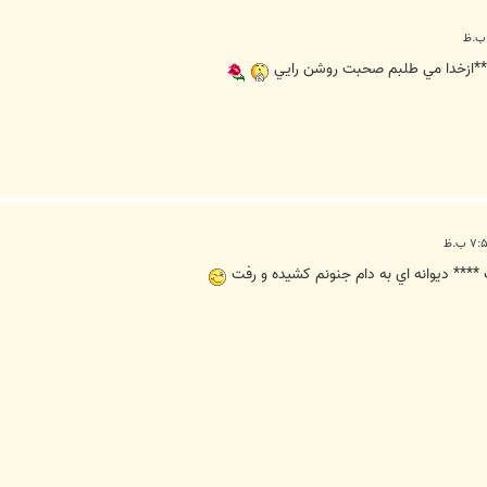
***ازخدا مي طلبم صحبت روشن رايي
** ديوانه اي به دام جنونم کشيده و رفت