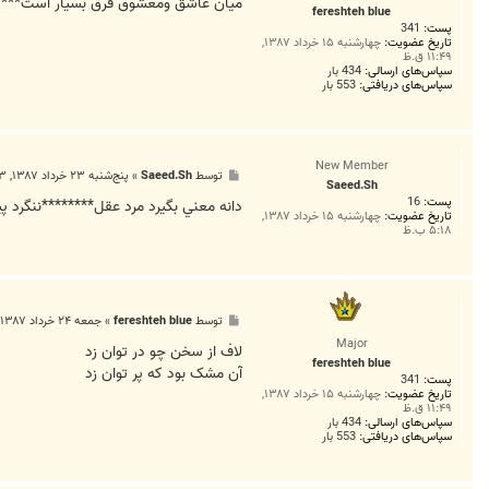
ت
ميان عاشق ومعشوق فرق بسيار است*******
fereshteh blue
پست:
341
تاریخ عضویت:
چهارشنبه ۱۵ خرداد ۱۳۸۷,
۱۱:۴۹ ق.ظ
سپاس‌های ارسالی:
434 بار
سپاس‌های دریافتی:
553 بار
New Member
پ
توسط
Saeed.Sh
»
پنج‌شنبه ۲۳ خرداد ۱۳۸۷, ۱۲:۳۳ ب.ظ
Saeed.Sh
س
پست:
16
ت
دانه معني بگيرد مرد عقل********ننگرد پ
تاریخ عضویت:
چهارشنبه ۱۵ خرداد ۱۳۸۷,
۵:۱۸ ب.ظ
پ
توسط
fereshteh blue
»
جمعه ۲۴ خرداد ۱۳۸۷, ۱۲:۳۳ ق.ظ
س
Major
ت
لاف از سخن چو در توان زد
fereshteh blue
آن مشک بود که پر توان زد
پست:
341
تاریخ عضویت:
چهارشنبه ۱۵ خرداد ۱۳۸۷,
۱۱:۴۹ ق.ظ
سپاس‌های ارسالی:
434 بار
سپاس‌های دریافتی:
553 بار