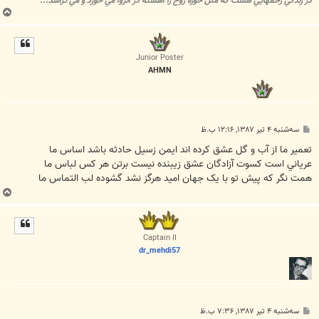
در زندگي زخمهايي هست که مثل خوره روح را آهسته در انزوا مي خورد و مي تراشد...
ب
ا
ل
ا
Junior Poster
AHMN
پ
سه‌شنبه ۴ تیر ۱۳۸۷, ۱۲:۱۶ ب.ظ
س
ت
تعمير ما از آب و گل عشق کرده اند ايمن زسيل حادثه باشد اساس ما
عرياني است کسوت آزادگان عشق زيبنده نيست برتن هر کس لباس ما
همت نگر که پيش تو با يک جهان اميد هرگز نشد گشوده لب التماس ما
ب
ا
ل
ا
Captain II
dr_mehdi57
پ
سه‌شنبه ۴ تیر ۱۳۸۷, ۷:۳۶ ب.ظ