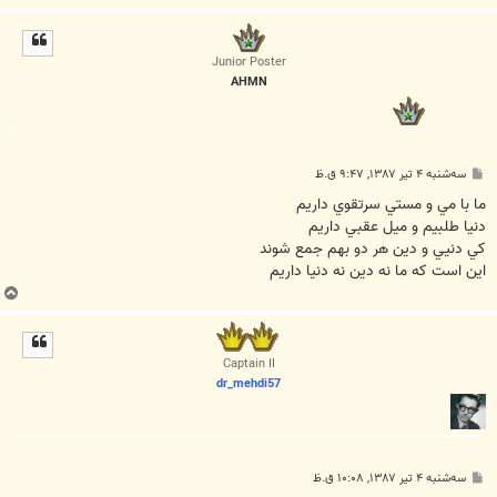
ا
ل
ا
Junior Poster
AHMN
پ
سه‌شنبه ۴ تیر ۱۳۸۷, ۹:۴۷ ق.ظ
س
ت
ما با مي و مستي سرتقوي داريم
دنيا طلبيم و ميل عقبي داريم
کي دنيي و دين هر دو بهم جمع شوند
اين است که ما نه دين نه دنيا داريم
ب
ا
ل
ا
Captain II
dr_mehdi57
پ
سه‌شنبه ۴ تیر ۱۳۸۷, ۱۰:۰۸ ق.ظ
س