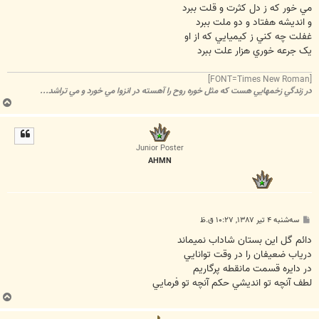
ت
مي خور که ز دل کثرت و قلت ببرد
و انديشه هفتاد و دو ملت ببرد
غفلت چه کني ز کيميايي که از او
يک جرعه خوري هزار علت ببرد
[FONT=Times New Roman]
در زندگي زخمهايي هست که مثل خوره روح را آهسته در انزوا مي خورد و مي تراشد...
ب
ا
ل
ا
Junior Poster
AHMN
پ
سه‌شنبه ۴ تیر ۱۳۸۷, ۱۰:۲۷ ق.ظ
س
ت
دائم گل اين بستان شاداب نميماند
درياب ضعيفان را در وقت توانايي
در دايره قسمت مانقطه پرگاريم
لطف آنچه تو انديشي حکم آنچه تو فرمايي
ب
ا