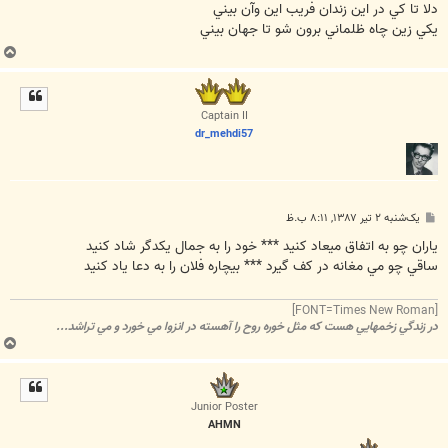
ت
دلا تا کي در اين زندان فريب اين وآن بيني
يکي زين چاه ظلماني برون شو تا جهان بيني
ب
ا
ل
ا
Captain II
dr_mehdi57
پ
یک‌شنبه ۲ تیر ۱۳۸۷, ۸:۱۱ ب.ظ
س
ت
ياران چو به اتفاق ميعاد کنيد *** خود را به جمال يکدگر شاد کنيد
ساقي چو مي مغانه در کف گيرد *** بيچاره فلان را به دعا ياد کنيد
[FONT=Times New Roman]
در زندگي زخمهايي هست که مثل خوره روح را آهسته در انزوا مي خورد و مي تراشد...
ب
ا
ل
ا
Junior Poster
AHMN