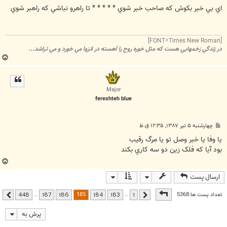
س
ت
اي بي خبر بکوش که صاحب خبر شوي * * * * * تا راهرو نباشي که راهبر شوي
[FONT=Times New Roman]
در زندگي زخمهايي هست که مثل خوره روح را آهسته در انزوا مي خورد و مي تراشد...
ب
ا
ل
ا
Major
fereshteh blue
پ
چهارشنبه ۵ تیر ۱۳۸۷, ۱۲:۳۵ ق.ظ
س
ت
يا وفا يا خبر وصل تو يا مرگ رقيب
بود آيا که فلک زين دو سه کاري بکند
ب
ا
ارسال پست
ل
ا
صفحه
185
از
448
185
تعداد پست ها:5368
…
…
448
187
186
184
183
1
قبلی
بعدی
پرش به