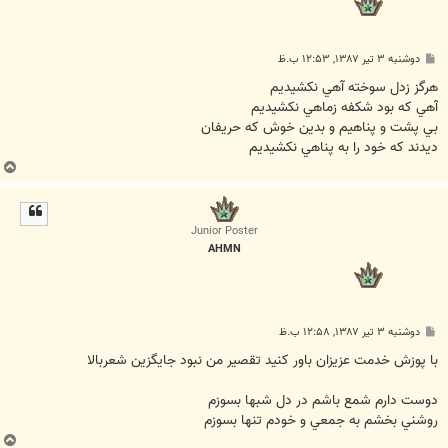
پ
دوشنبه ۳ تیر ۱۳۸۷, ۱۲:۵۳ ب.ظ
س
ت
هرگز زدل سوخته آهي نکشيديم
آهي که بود شکفه زماهي نکشيديم
بي پشت و پناهيم و بدين خوش که حريفان
ديدند که خود را به پناهي نکشيديم
ب
ا
ل
ا
Junior Poster
AHMN
پ
دوشنبه ۳ تیر ۱۳۸۷, ۱۲:۵۸ ب.ظ
س
ت
با پوزش خدمت عزيزان باور کنيد تقصير من نبود جايگزين شعربالا
دوست دارم شمع باشم در دل شبها بسوزم
روشني بخشم به جمعي و خودم تنها بسوزم
ب