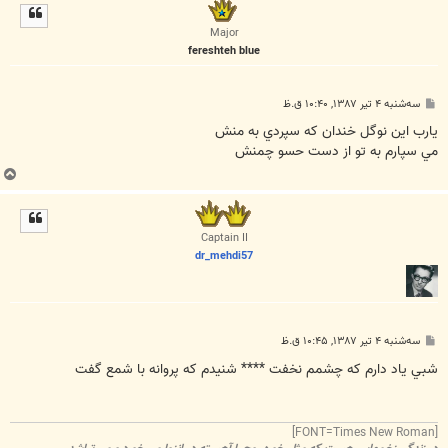
ل
ا
Major
fereshteh blue
پ
سه‌شنبه ۴ تیر ۱۳۸۷, ۱۰:۴۰ ق.ظ
س
ت
يارب اين نوگل خندان که سپردي به منش
مي سپارم به تو از دست حسو چمنش
ب
ا
ل
ا
Captain II
dr_mehdi57
پ
سه‌شنبه ۴ تیر ۱۳۸۷, ۱۰:۴۵ ق.ظ
س
ت
شبي ياد دارم که چشمم نخفت **** شنيدم که پروانه با شمع گفت
[FONT=Times New Roman]