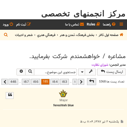
مرکز انجمنهای تخصصی
راهنما
Rules
تماس با ما
ثبت نام
ورود
ج
صفحه اول تالار
بخش فرهنگ، تمدن و هنر
فرهنگي هنري
شعر و ادبيات
س
ت
مشاعره / خواهشمندم شرکت بفرماييد.
ج
و
مدیر انجمن:
شوراي نظارت
جستجو
جستجوی پیشر
ارسال پست
صفحه
185
از
448
185
تعداد پست ها:5368
…
…
448
187
186
184
183
1
قبلی
بعدی
Major
fereshteh blue
پ
یک‌شنبه ۲ تیر ۱۳۸۷, ۸:۰۴ ب.ظ
س