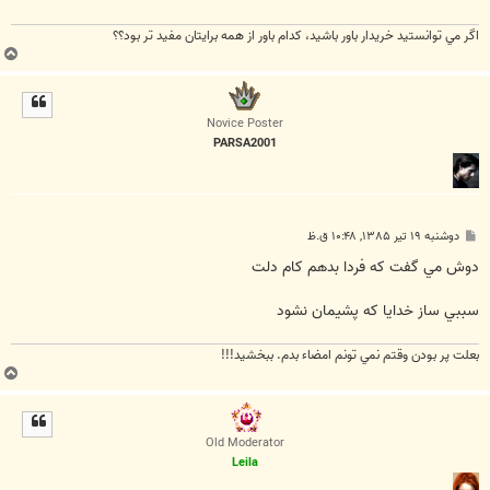
اگر مي توانستيد خريدار باور باشيد، كدام باور از همه برايتان مفيد تر بود؟؟
ب
ا
ل
ا
Novice Poster
PARSA2001
پ
دوشنبه ۱۹ تیر ۱۳۸۵, ۱۰:۴۸ ق.ظ
س
ت
دوش مي گفت كه فردا بدهم كام دلت
سببي ساز خدايا كه پشيمان نشود
بعلت پر بودن وقتم نمي تونم امضاء بدم. ببخشيد!!!
ب
ا
ل
ا
Old Moderator
Leila