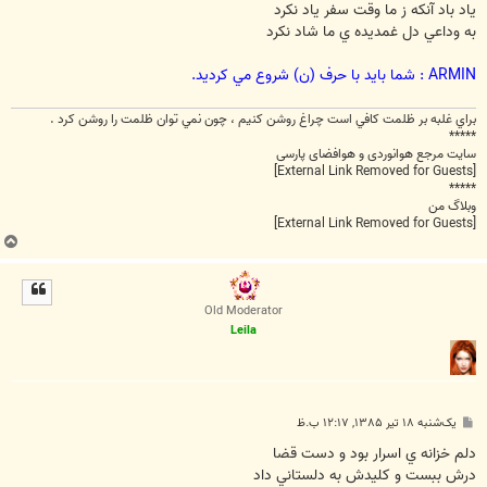
ت
ياد باد آنکه ز ما وقت سفر ياد نکرد
به وداعي دل غمديده ي ما شاد نکرد
ARMIN : شما بايد با حرف (ن) شروع مي کرديد.
براي غلبه بر ظلمت كافي است چراغ روشن كنيم ، چون نمي توان ظلمت را روشن كرد .
*****
سایت مرجع هوانوردی و هوافضای پارسی
[External Link Removed for Guests]
*****
وبلاگ من
[External Link Removed for Guests]
ب
ا
ل
ا
Old Moderator
Leila
پ
یک‌شنبه ۱۸ تیر ۱۳۸۵, ۱۲:۱۷ ب.ظ
س
ت
دلم خزانه ي اسرار بود و دست قضا
درش ببست و كليدش به دلستاني داد