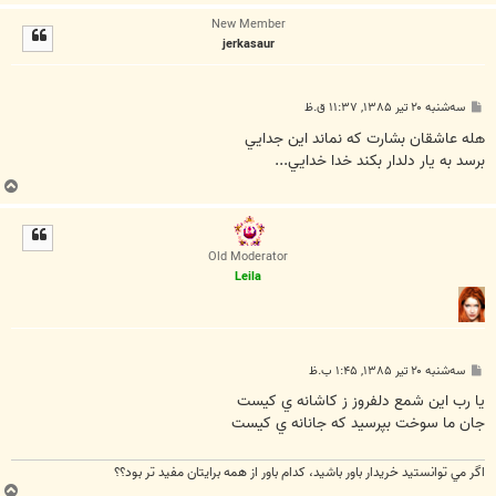
ا
New Member
ل
jerkasaur
ا
پ
سه‌شنبه ۲۰ تیر ۱۳۸۵, ۱۱:۳۷ ق.ظ
س
ت
هله عاشقان بشارت كه نماند اين جدايي
برسد به يار دلدار بكند خدا خدايي...
ب
ا
ل
ا
Old Moderator
Leila
پ
سه‌شنبه ۲۰ تیر ۱۳۸۵, ۱:۴۵ ب.ظ
س
ت
يا رب اين شمع دلفروز ز كاشانه ي كيست
جان ما سوخت بپرسيد كه جانانه ي كيست
اگر مي توانستيد خريدار باور باشيد، كدام باور از همه برايتان مفيد تر بود؟؟
ب