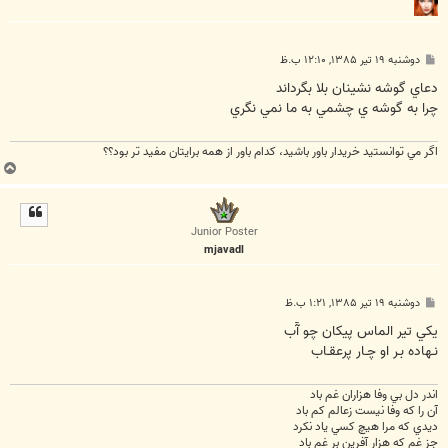
پ
دوشنبه ۱۹ تیر ۱۳۸۵, ۱۲:۱۰ ب.ظ
س
ت
دعاي گوشه نشينان بلا بگرداند
چرا به گوشه ي چشمي به ما نمي نگري
اگر مي توانستيد خريدار باور باشيد، كدام باور از همه برايتان مفيد تر بود؟؟
ب
ا
ل
ا
Junior Poster
mjavadl
پ
دوشنبه ۱۹ تیر ۱۳۸۵, ۱:۲۱ ب.ظ
س
ت
يکي تير الماس پيکان چو آّب
نـهاده بـر او چـار پرعقـاب
اندر دل بي وفا هزاران غم باد
آن را که وفا نيست زعالم کم باد
ديدي که مرا هيچ کسي ياد نکرد
جز غم که هزار آفرين بر غم باد