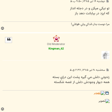
پ
دوشنبه ۱۹ تیر ۱۳۸۵, ۹:۵۰ ب.ظ
س
ت
تو نيكي ميكن و در دجله انداز
كه ايزد در بيابانت دهد باز
مرا دوست بدار،اندكي ولي طولاني!
ب
ا
ل
ا
Old Moderator
Kingman_62
پ
سه‌شنبه ۲۰ تیر ۱۳۸۵, ۲:۳۶ ق.ظ
س
ت
زندوني دلش مي گيره پشت اين دراي بسته
همه ديوار وجودش دلش از غصه شکسته
ب