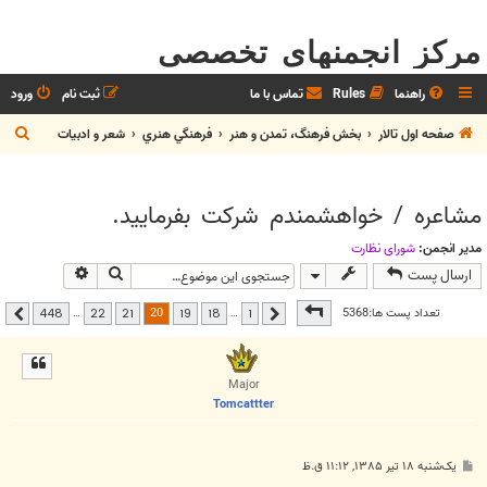
مرکز انجمنهای تخصصی
راهنما
Rules
تماس با ما
ثبت نام
ورود
ج
صفحه اول تالار
بخش فرهنگ، تمدن و هنر
فرهنگي هنري
شعر و ادبيات
س
ت
مشاعره / خواهشمندم شرکت بفرماييد.
ج
و
مدیر انجمن:
شوراي نظارت
جستجو
جستجوی پیشر
ارسال پست
صفحه
20
از
448
20
تعداد پست ها:5368
…
…
448
22
21
19
18
1
قبلی
بعدی
Major
Tomcattter
پ
یک‌شنبه ۱۸ تیر ۱۳۸۵, ۱۱:۱۲ ق.ظ
س