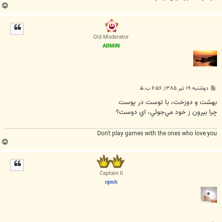
ب
ا
ل
ا
Old Moderator
ARMIN
پ
دوشنبه ۱۹ تیر ۱۳۸۵, ۶:۵۶ ب.ظ
س
ت
بهشت و دوزخت، با توست در پوست
چرا بيرون ز خود مي‌جوئي، اي دوست؟
Don't play games with the ones who love you
ب
ا
ل
ا
Captain II
njmh