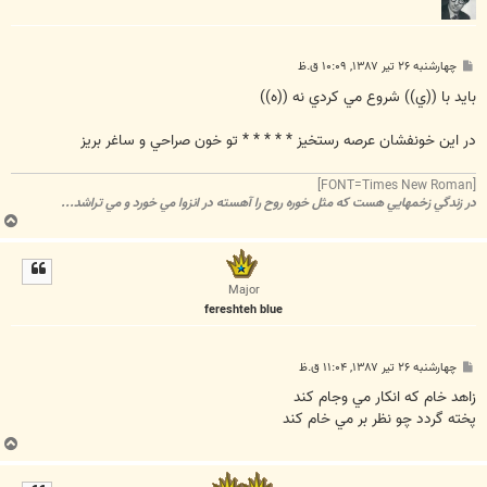
پ
چهارشنبه ۲۶ تیر ۱۳۸۷, ۱۰:۰۹ ق.ظ
س
ت
بايد با ((ي)) شروع مي کردي نه ((ه))
در اين خونفشان عرصه رستخيز * * * * * تو خون صراحي و ساغر بريز
[FONT=Times New Roman]
در زندگي زخمهايي هست که مثل خوره روح را آهسته در انزوا مي خورد و مي تراشد...
ب
ا
ل
ا
Major
fereshteh blue
پ
چهارشنبه ۲۶ تیر ۱۳۸۷, ۱۱:۰۴ ق.ظ
س
ت
زاهد خام که انکار مي وجام کند
پخته گردد چو نظر بر مي خام کند
ب
ا
ل