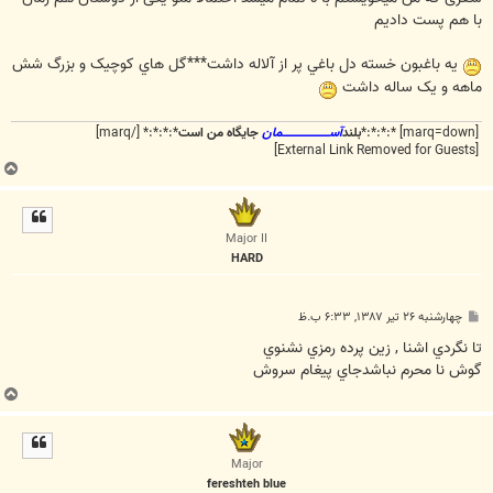
با هم پست دادیم
يه باغبون خسته دل باغي پر از آلاله داشت***گل هاي کوچيک و بزرگ شش
ماهه و يک ساله داشت
[marq=down] *:*:*:*
بلند
آســـــــــــــــــــــمان
جایگاه من است
*:*:*:* [/marq]
[External Link Removed for Guests]
ب
ا
ل
ا
Major II
HARD
پ
چهارشنبه ۲۶ تیر ۱۳۸۷, ۶:۳۳ ب.ظ
س
ت
تا نگردي اشنا , زين پرده رمزي نشنوي
گوش نا محرم نباشدجاي پيغام سروش
ب
ا
ل
ا
Major
fereshteh blue