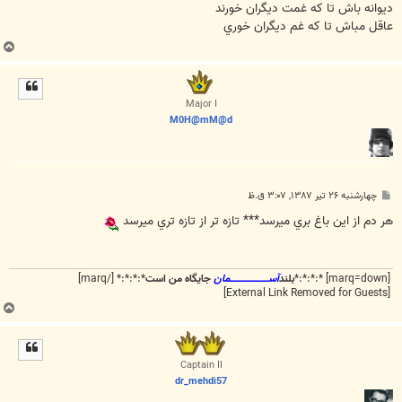
ت
ديوانه باش تا که غمت ديگران خورند
عاقل مباش تا که غم ديگران خوري
ب
ا
ل
ا
Major I
M0H@mM@d
پ
چهارشنبه ۲۶ تیر ۱۳۸۷, ۳:۰۷ ق.ظ
س
ت
هر دم از اين باغ بري ميرسد*** تازه تر از تازه تري ميرسد
[marq=down] *:*:*:*
بلند
آســـــــــــــــــــــمان
جایگاه من است
*:*:*:* [/marq]
[External Link Removed for Guests]
ب
ا
ل
ا
Captain II
dr_mehdi57