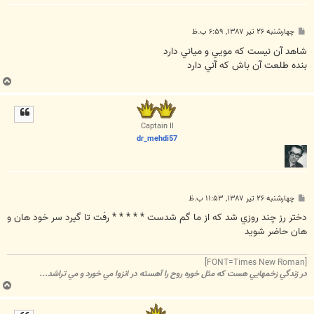
پ
چهارشنبه ۲۶ تیر ۱۳۸۷, ۶:۵۹ ب.ظ
س
ت
شاهد آن نيست که مويي و مياني دارد
بنده طلعت آن باش که آني دارد
ب
ا
ل
ا
Captain II
dr_mehdi57
پ
چهارشنبه ۲۶ تیر ۱۳۸۷, ۱۱:۵۳ ب.ظ
س
ت
دختر رز چند روزي شد که از ما گم شدست * * * * * رفت تا گيرد سر خود هان و
هان حاضر شويد
[FONT=Times New Roman]
در زندگي زخمهايي هست که مثل خوره روح را آهسته در انزوا مي خورد و مي تراشد...
ب
ا
ل