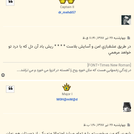
ا
Captain II
dr_mehdi57
پ
چهارشنبه ۲۶ تیر ۱۳۸۷, ۱۱:۴۱ ق.ظ
س
ت
در طريق عشقبازي امن و آسايش بلاست * * * * ريش باد آن دل که با درد تو
خواهد مرهمي
[FONT=Times New Roman]
در زندگي زخمهايي هست که مثل خوره روح را آهسته در انزوا مي خورد و مي تراشد...
ب
ا
ل
ا
Major I
M0H@mM@d
پ
چهارشنبه ۲۶ تیر ۱۳۸۷, ۱:۲۰ ب.ظ
س
ت
شعری که من میخویستم با ه تمام میشد احتمالا منو یکی از دوستان هم زمان