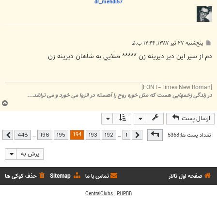
dr_mehdi57
پ
پنج‌شنبه ۲۷ تیر ۱۳۸۷, ۱۲:۴۶ ب.ظ
س
ت
دم از سير اين دير ديرينه زن ***** صلايي به شاهان ديرينه زن
[FONT=Times New Roman]
در زندگي زخمهايي هست که مثل خوره روح را آهسته در انزوا مي خورد و مي تراشد...
ب
ا
ارسال پست
ل
ا
صفحه
194
از
448
194
تعداد پست ها:5368
…
…
448
196
195
193
192
1
قبلی
بعدی
پرش به
صفحه اول تالار
تماس با ما
Sitemap
حذف کوکی ها
CentralClubs
|
PHPBB