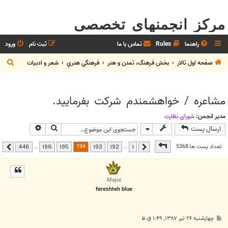
مرکز انجمنهای تخصصی
راهنما
Rules
تماس با ما
ثبت نام
ورود
ج
صفحه اول تالار
بخش فرهنگ، تمدن و هنر
فرهنگي هنري
شعر و ادبيات
س
ت
مشاعره / خواهشمندم شرکت بفرماييد.
ج
و
مدیر انجمن:
شوراي نظارت
جستجو
جستجوی پیشر
ارسال پست
صفحه
194
از
448
194
تعداد پست ها:5368
…
…
448
196
195
193
192
1
قبلی
بعدی
Major
fereshteh blue
پ
چهارشنبه ۲۶ تیر ۱۳۸۷, ۱:۴۹ ق.ظ
س