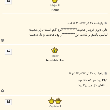
ا
Major II
HARD
پ
پنج‌شنبه ۲۷ تیر ۱۳۸۷, ۱۲:۱۹ ق.ظ
س
ت
دلي ديرم خريدار محبت**********کزو گرم است بازار محبت
لباسی بافتم بر قامت دل*********ز پود محنت و تار محبت
ب
ا
ل
ا
Major
fereshteh blue
پ
پنج‌شنبه ۲۷ تیر ۱۳۸۷, ۱:۱۴ ق.ظ
س
ت
توانا بود هر که دانا بود
ز دانش دل پير برنا بود
ب
ا
ل
ا
Captain II