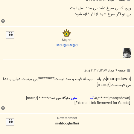
س
ت
روي کسي سرخ نشد بي مدد لعل لبت
بي تو اگر سرخ شود از اثر غازه شود
ب
ا
ل
ا
Major I
M0H@mM@d
پ
جمعه ۴ مرداد ۱۳۸۷, ۳:۳۲ ق.ظ
س
ت
[marq=down]در راه
مرحله قرب و بعد نيست*********مي بينمت عيان و دعا
مي فرستمت[/marq]
[marq=down] *:*:*:*
بلند
آســـــــــــــــــــــمان
جایگاه من است
*:*:*:* [/marq]
[External Link Removed for Guests]
ب
ا
New Member
ل
mahbodghaffari
ا