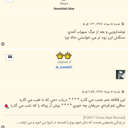
ا
Major
fereshteh blue
پ
شنبه ۵ مرداد ۱۳۸۷, ۱:۲۲ ق.ظ
س
ت
نوشدارويي و بعد از مرگ سهراب آمدي
سنگدل اين زود تر مي خواستي حالا چرا
ب
ا
ل
ا
Captain II
dr_mehdi57
پ
شنبه ۵ مرداد ۱۳۸۷, ۷:۵۶ ق.ظ
س
ت
اين قافله عمر عجب مي گذرد * * * * درياب دمي که با طرب مي گذرد
ساقي غم فرداي حريفان چه خوري * * * * پيش آر پياله را که شب مي گذرد
[FONT=Times New Roman]
در زندگي زخمهايي هست که مثل خوره روح را آهسته در انزوا مي خورد و مي تراشد...
ب