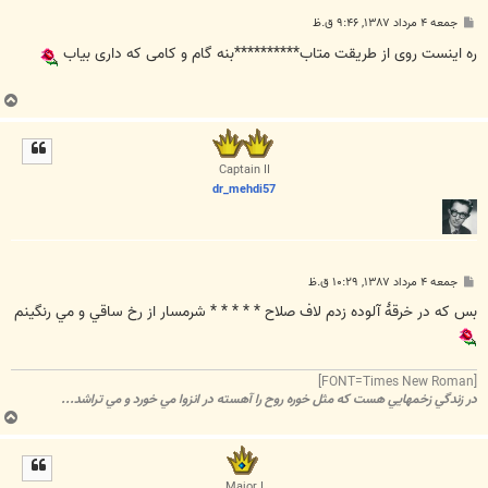
پ
جمعه ۴ مرداد ۱۳۸۷, ۹:۴۶ ق.ظ
س
ت
ره اینست روی از طریقت متاب**********بنه گام و کامی که داری بیاب
ب
ا
ل
ا
Captain II
dr_mehdi57
پ
جمعه ۴ مرداد ۱۳۸۷, ۱۰:۲۹ ق.ظ
س
ت
بس که در خرقۀ آلوده زدم لاف صلاح * * * * * شرمسار از رخ ساقي و مي رنگينم
[FONT=Times New Roman]
در زندگي زخمهايي هست که مثل خوره روح را آهسته در انزوا مي خورد و مي تراشد...
ب
ا
ل
ا
Major I