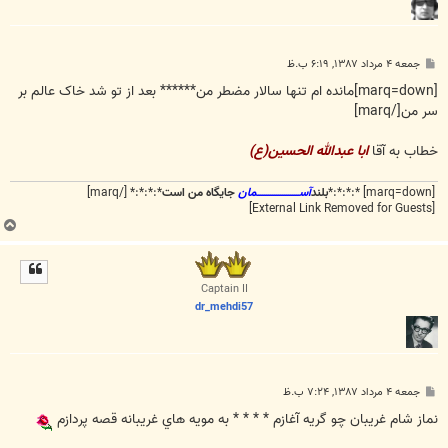
پ
جمعه ۴ مرداد ۱۳۸۷, ۶:۱۹ ب.ظ
س
ت
[marq=down]مانده ام تنها سالار مضطر من****** بعد از تو شد خاک عالم بر
سر من[/marq]
خطاب به آقا
ابا عبدالله الحسين(ع)
[marq=down] *:*:*:*
بلند
آســـــــــــــــــــــمان
جایگاه من است
*:*:*:* [/marq]
[External Link Removed for Guests]
ب
ا
ل
ا
Captain II
dr_mehdi57
پ
جمعه ۴ مرداد ۱۳۸۷, ۷:۲۴ ب.ظ
س
ت
نماز شام غريبان چو گريه آغازم * * * * به مويه هاي غريبانه قصه پردازم