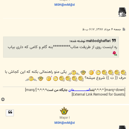
M0H@mM@d
پ
جمعه ۴ مرداد ۱۳۸۷, ۶:۱۷ ب.ظ
س
ت
mahbodghaffari نوشته شده:
ره اینست روی از طریقت متاب**********بنه گام و کامی که داری بیاب
یکی منو راهنمائی بکنه که این کجاش با
حرف (( ت )) شروع میشه؟
[marq=down] *:*:*:*
بلند
آســـــــــــــــــــــمان
جایگاه من است
*:*:*:* [/marq]
[External Link Removed for Guests]
ب
ا
ل
ا
Major I
M0H@mM@d