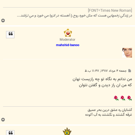
[FONT=Times New Roman]
در زندگي زخمهايي هست که مثل خوره روح را آهسته در انزوا مي خورد و مي تراشد...
ب
ا
ل
ا
Moderator
mahshid-banoo
پ
جمعه ۴ مرداد ۱۳۸۷, ۱۱:۴۷ ب.ظ
س
ت
من ندانم به نگاه تو چه رازيست نهان
که من ان راز ديدن و گفتن نتوان
آشنایان ره عشق درین بحر عمیق
غرقه گشتند و نگشتند به آب آلوده
ب
ا
ل