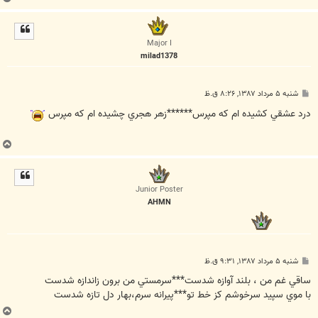
ا
ل
ا
Major I
milad1378
پ
شنبه ۵ مرداد ۱۳۸۷, ۸:۲۶ ق.ظ
س
ت
درد عشقي كشيده ام كه مپرس******زهر هجري چشيده ام كه مپرس
ب
ا
ل
ا
Junior Poster
AHMN
پ
شنبه ۵ مرداد ۱۳۸۷, ۹:۳۱ ق.ظ
س
ت
ساقي غم من ، بلند آوازه شدست***سرمستي من برون زاندازه شدست
با موي سپيد سرخوشم کز خط تو***پيرانه سرم،بهار دل تازه شدست
ب