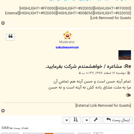
[HIGHLIGHT=#FF0000][HIGHLIGHT=#92D050][HIGHLIGHT=#FF0000]
[External
[HIGHLIGHT=#92D050][HIGHLIGHT=#00B050][HIGHLIGHT=#92D050]
Link Removed for Guests]
ب
ا
ل
ا
Moderator
sokuteasemuni
Re: مشاعره / خواهشمندم شرکت بفرماييد.
پ
دوشنبه ۱۲ اسفند ۱۳۸۷, ۱۰:۳۷ ب.ظ
س
ت
تمام آينه حسن است و حسن آينه هم تمامي آن
مرا به ملت عشاق باده كش نه آينه است و نه حسن
[External Link Removed for Guests]
ب
ا
ارسال پست
ل
ا
تعداد پست ها:5368