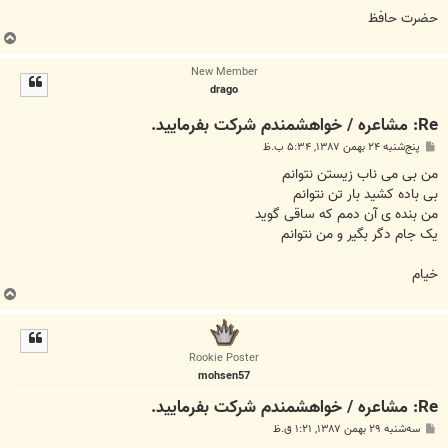
حضرت حافظ
ب
ا
New Member
ل
drago
ا
Re: مشاعره / خواهشمندم شرکت بفرماييد.
پ
پنج‌شنبه ۲۴ بهمن ۱۳۸۷, ۵:۳۴ ب.ظ
س
ت
من بی می ناب زیستن نتوانم
بی باده کشید بار تن نتوانم
من بنده ی آن دمم که ساقی گوید
یک جام دگر بگیر و من نتوانم
خیام
ب
ا
ل
ا
Rookie Poster
mohsen57
Re: مشاعره / خواهشمندم شرکت بفرماييد.
پ
سه‌شنبه ۲۹ بهمن ۱۳۸۷, ۱:۲۱ ق.ظ
س