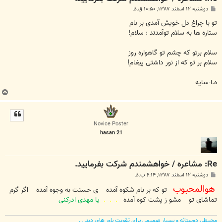
پ
دوشنبه ۱۲ اسفند ۱۳۸۷, ۱۰:۵۰ ق.ظ
س
ت
تو با چراغ دل خویش آمدی بر بام
ستاره ها به سلام توآمدند : سلام!
سلام برتو که چشم تو گاهواره روز
سلام بر تو که از نور داشتی پیغام!
ه.ا-سایه
ب
ا
ل
ا
Novice Poster
hasan 21
Re: مشاعره / خواهشمندم شرکت بفرماييد.
پ
دوشنبه ۱۲ اسفند ۱۳۸۷, ۶:۱۴ ب.ظ
س
هوالمحبوب
ت
تو که بر بام شکوه آمده ی حسنت به وجوه آمده اگر گرم
تماشای تو مشو ز پشت کوه آمده
.
.
.
یا مهدی ادرکنی
محیطی دوستانه و بسیار صمیمی برای تقویت باور های دینی .