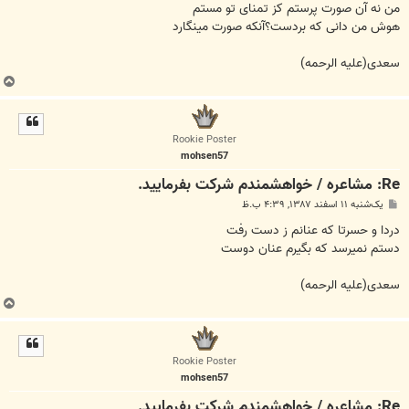
ت
من نه آن صورت پرستم کز تمنای تو مستم
هوش من دانی که بردست؟آنکه صورت مینگارد
سعدی(علیه الرحمه)
ب
ا
ل
ا
Rookie Poster
mohsen57
Re: مشاعره / خواهشمندم شرکت بفرماييد.
پ
یک‌شنبه ۱۱ اسفند ۱۳۸۷, ۴:۳۹ ب.ظ
س
ت
دردا و حسرتا که عنانم ز دست رفت
دستم نمیرسد که بگیرم عنان دوست
سعدی(علیه الرحمه)
ب
ا
ل
ا
Rookie Poster
mohsen57
Re: مشاعره / خواهشمندم شرکت بفرماييد.