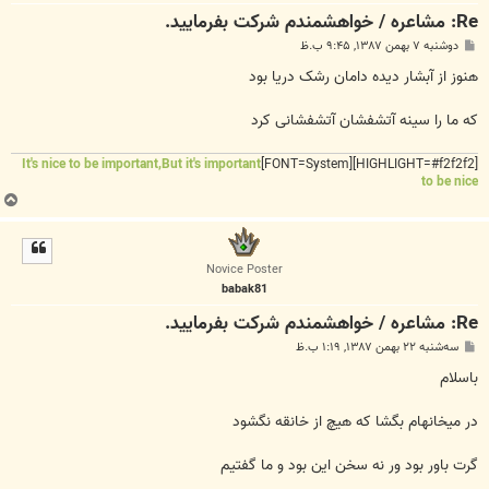
Re: مشاعره / خواهشمندم شرکت بفرماييد.
پ
دوشنبه ۷ بهمن ۱۳۸۷, ۹:۴۵ ب.ظ
س
ت
هنوز از آبشار دیده دامان رشک دریا بود
که ما را سینه آتشفشان آتشفشانی کرد
It's nice to be important,But it's important
[HIGHLIGHT=#f2f2f2][FONT=System]
to be nice
ب
ا
ل
ا
Novice Poster
babak81
Re: مشاعره / خواهشمندم شرکت بفرماييد.
پ
سه‌شنبه ۲۲ بهمن ۱۳۸۷, ۱:۱۹ ب.ظ
س
ت
باسلام
در میخانه​ام بگشا که هیچ از خانقه نگشود
گرت باور بود ور نه سخن این بود و ما گفتیم