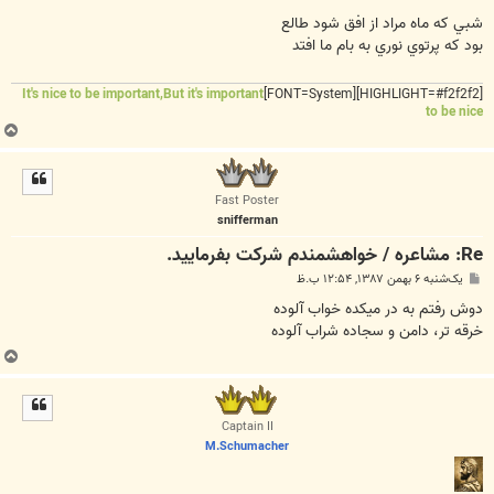
س
ت
شبي كه ماه مراد از افق شود طالع
بود كه پرتوي نوري به بام ما افتد
It's nice to be important,But it's important
[HIGHLIGHT=#f2f2f2][FONT=System]
to be nice
ب
ا
ل
ا
Fast Poster
snifferman
Re: مشاعره / خواهشمندم شرکت بفرماييد.
پ
یک‌شنبه ۶ بهمن ۱۳۸۷, ۱۲:۵۴ ب.ظ
س
ت
دوش رفتم به در میکده خواب آلوده
خرقه تر، دامن و سجاده شراب آلوده
ب
ا
ل
ا
Captain II
M.Schumacher