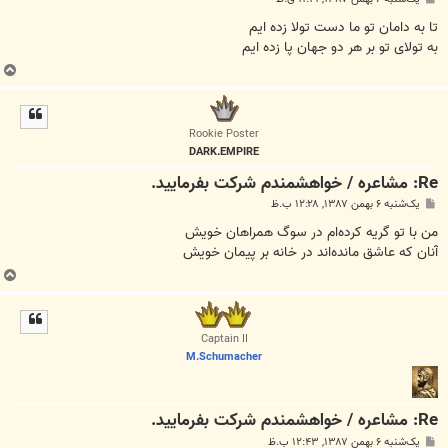
س
ت
تا به دامان تو ما دست تولا زده ایم
به تولای تو بر هر دو جهان پا زده ایم
ب
ا
ل
ا
Rookie Poster
DARK.EMPIRE
Re: مشاعره / خواهشمندم شرکت بفرماييد.
پ
یک‌شنبه ۶ بهمن ۱۳۸۷, ۱۲:۲۸ ب.ظ
س
ت
من با تو گريه كرده‌ام در سوگ همراهان خويش
آنان كه عاشق مانده‌اند در خانه بر پيمان خويش
ب
ا
ل
ا
Captain II
M.Schumacher
Re: مشاعره / خواهشمندم شرکت بفرماييد.
پ
یک‌شنبه ۶ بهمن ۱۳۸۷, ۱۲:۴۳ ب.ظ