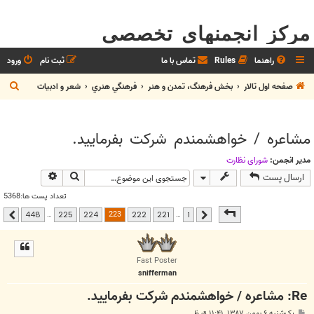
مرکز انجمنهای تخصصی
راهنما
Rules
تماس با ما
ثبت نام
ورود
ج
صفحه اول تالار
بخش فرهنگ، تمدن و هنر
فرهنگي هنري
شعر و ادبيات
س
ت
مشاعره / خواهشمندم شرکت بفرماييد.
ج
و
مدیر انجمن:
شوراي نظارت
جستجو
جستجوی پیشر
ارسال پست
تعداد پست ها:5368
صفحه
223
از
448
223
…
…
448
225
224
222
221
1
قبلی
بعدی
Fast Poster
snifferman
Re: مشاعره / خواهشمندم شرکت بفرماييد.
پ
یک‌شنبه ۶ بهمن ۱۳۸۷, ۱۱:۴۱ ق.ظ