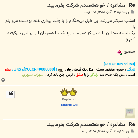
Re: مشاعره / خواهشمندم شرکت بفرماييد.
پ
چهارشنبه ۱۳ آبان ۱۳۸۸, ۹:۰۱ ق.ظ
س
ت
امشب سبکتر می‌زنند این طبل بی‌هنگام را یا وقت بیداری غلط بودست مرغ بام
را
یک لحظه بود این یا شبی کز عمر ما تاراج شد ما همچنان لب بر لبی نابرگرفته
کام را
سعدی
[COLOR=#92d050]
زندگی
،
جیرهء مختصریست
؛
مثل یک فنجان چای
؛ [COLOR=#000000]و کنارش
عشق
است
،
مثل یک حبهء قند
.
زندگی
را با
عشق
،
نوش جان
باید کرد
.
سهراب سپهری
ب
ا
ل
ا
Captain II
Takhrib Chi
Re: مشاعره / خواهشمندم شرکت بفرماييد.
پ
چهارشنبه ۱۳ آبان ۱۳۸۸, ۱۲:۵۶ ب.ظ
س