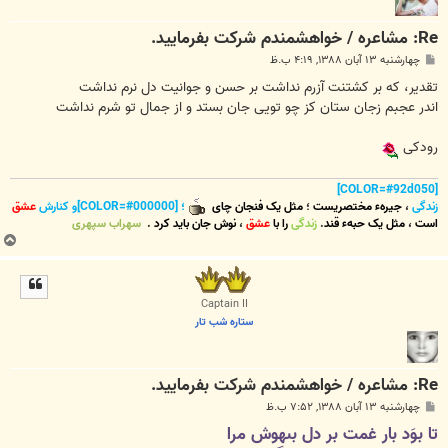
Re: مشاعره / خواهشمندم شرکت بفرماييد.
پ
چهارشنبه ۱۳ آبان ۱۳۸۸, ۴:۱۹ ب.ظ
س
ت
تقدیر، که بر کشتنت آزرم نداشت بر حسن و جوانیت دل نرم نداشت
اندر عجبم زجان ستان کز چو تویی جان بستد و از جمال تو شرم نداشت
رودکی
[COLOR=#92d050]
زندگی
،
جیرهء مختصریست
؛
مثل یک فنجان چای
؛ [COLOR=#000000]و کنارش
عشق
است
،
مثل یک حبهء قند
.
زندگی
را با
عشق
،
نوش جان
باید کرد
.
سهراب سپهری
ب
ا
ل
ا
Captain II
ستاره شب تار
Re: مشاعره / خواهشمندم شرکت بفرماييد.
پ
چهارشنبه ۱۳ آبان ۱۳۸۸, ۷:۵۲ ب.ظ
س
تا بوَد بار غمت بر دل بى‏هوش مرا
ت