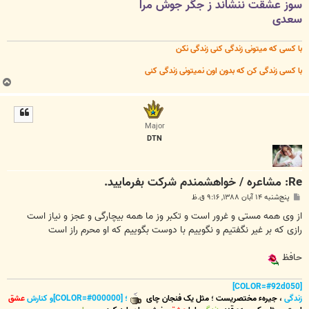
سوز عشقت ننشاند ز جگر جوش مرا
سعدی
با کسی که میتونی زندگی کنی زندگی نکن
با کسی زندگی کن که بدون اون نمیتونی زندگی کنی
ب
ا
ل
ا
Major
DTN
Re: مشاعره / خواهشمندم شرکت بفرماييد.
پ
پنج‌شنبه ۱۴ آبان ۱۳۸۸, ۹:۱۶ ق.ظ
س
ت
از وی همه مستی و غرور است و تکبر وز ما همه بیچارگی و عجز و نیاز است
رازی که بر غیر نگفتیم و نگوییم با دوست بگوییم که او محرم راز است
حافظ
[COLOR=#92d050]
زندگی
،
جیرهء مختصریست
؛
مثل یک فنجان چای
؛ [COLOR=#000000]و کنارش
عشق