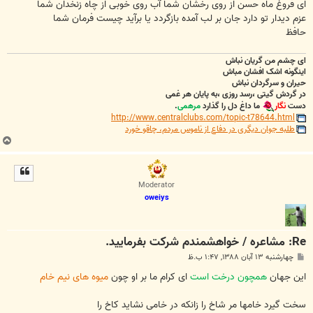
ت
ای فروغ ماه حسن از روی رخشان شما آب روی خوبی از چاه زنخدان شما
عزم دیدار تو دارد جان بر لب آمده بازگردد یا برآید چیست فرمان شما
حافظ
ای چشم من گریان نباش
اینگونه اشک افشان مباش
حیران و سرگردان نباش
در گردش گیتی ،رسد روزی ،به پایان هر غمی
دست
نگار
ما داغ دل را گذارد
مرهمی
.
http://www.centralclubs.com/topic-t78644.html
طلبه جوان دیگری در دفاع از ناموس مردم، چاقو خورد
ب
ا
ل
ا
Moderator
oweiys
Re: مشاعره / خواهشمندم شرکت بفرماييد.
پ
چهارشنبه ۱۳ آبان ۱۳۸۸, ۱:۴۷ ب.ظ
س
ت
این جهان
همچون درخت است
ای کرام ما بر او چون
میوه های نیم خام
سخت گیرد خامها مر شاخ را زانکه در خامی نشاید کاخ را