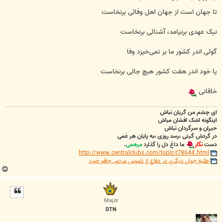
س
ت
تا جهان است از جهان اهل وفائی برنخاست
نیک عهدی برنیامد، آشنائی برنخاست
گوئی اندر کشور ما بر نمی‌خیزد وفا
یا خود اندر هفت کشور هیچ جائی برنخاست
خاقانی
ای چشم من گریان نباش
اینگونه اشک افشان مباش
حیران و سرگردان نباش
در گردش گیتی ،رسد روزی ،به پایان هر غمی
دست
نگار
ما داغ دل را گذارد
مرهمی
.
http://www.centralclubs.com/topic-t78644.html
طلبه جوان دیگری در دفاع از ناموس مردم، چاقو خورد
ب
ا
ل
ا
Major
DTN