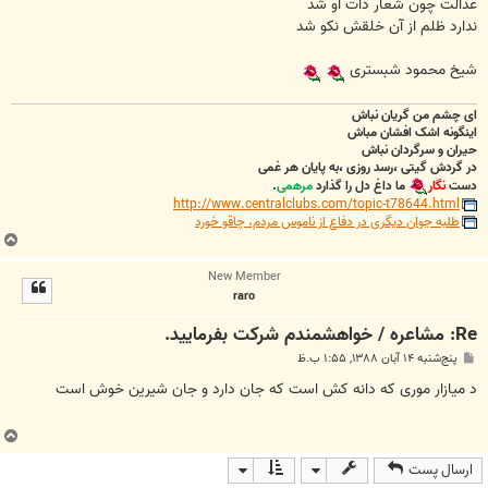
عدالت چون شعار ذات او شد
ندارد ظلم از آن خلقش نکو شد
شیخ محمود شبستری
ای چشم من گریان نباش
اینگونه اشک افشان مباش
حیران و سرگردان نباش
در گردش گیتی ،رسد روزی ،به پایان هر غمی
دست
نگار
ما داغ دل را گذارد
مرهمی
.
http://www.centralclubs.com/topic-t78644.html
طلبه جوان دیگری در دفاع از ناموس مردم، چاقو خورد
ب
ا
New Member
ل
raro
ا
Re: مشاعره / خواهشمندم شرکت بفرماييد.
پ
پنج‌شنبه ۱۴ آبان ۱۳۸۸, ۱:۵۵ ب.ظ
س
ت
د میازار موری که دانه کش است که جان دارد و جان شیرین خوش است
ب
ا
ارسال پست
ل