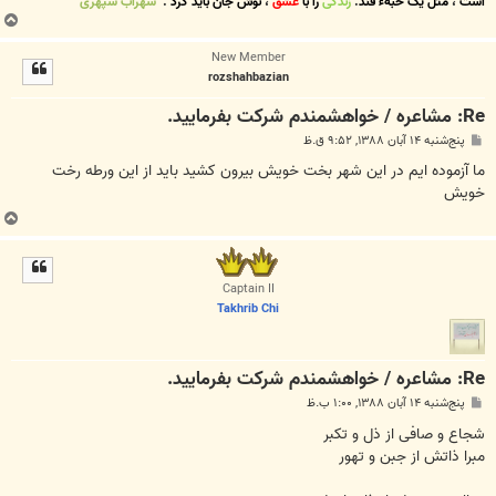
است
،
مثل یک حبهء قند
.
زندگی
را با
عشق
،
نوش جان
باید کرد
.
سهراب سپهری
ب
ا
New Member
ل
rozshahbazian
ا
Re: مشاعره / خواهشمندم شرکت بفرماييد.
پ
پنج‌شنبه ۱۴ آبان ۱۳۸۸, ۹:۵۲ ق.ظ
س
ت
ما آزموده ايم در اين شهر بخت خويش بيرون كشيد بايد از اين ورطه رخت
خويش
ب
ا
ل
ا
Captain II
Takhrib Chi
Re: مشاعره / خواهشمندم شرکت بفرماييد.
پ
پنج‌شنبه ۱۴ آبان ۱۳۸۸, ۱:۰۰ ب.ظ
س
ت
شجاع و صافی از ذل و تکبر
مبرا ذاتش از جبن و تهور