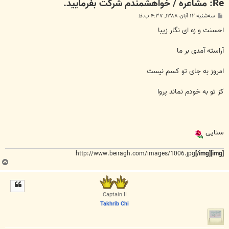
Re: مشاعره / خواهشمندم شرکت بفرماييد.
پ
سه‌شنبه ۱۲ آبان ۱۳۸۸, ۴:۳۷ ب.ظ
س
ت
احسنت و زه ای نگار زیبا
آراسته آمدی بر ما
امروز به جای تو کسم نیست
کز تو به خودم نماند پروا
سنایی
http://www.beiragh.com/images/1006.jpg
[/img]
[img]
ب
ا
ل
ا
Captain II
Takhrib Chi