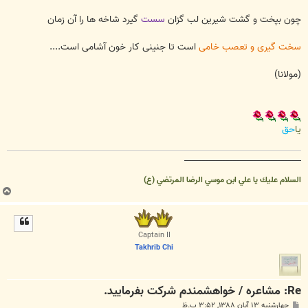
چون بپخت و گشت شیرین لب گزان
سست
گیرد شاخه ها را آن زمان
سخت گیری و تعصب خامی
است تا جنینی کار خون آشامی است....
(مولانا)
یا
حق
__________________________________
السلام عليك يا علي ابن موسي الرضا المرتضي (ع)
ب
ا
ل
ا
Captain II
Takhrib Chi
Re: مشاعره / خواهشمندم شرکت بفرماييد.
پ
چهارشنبه ۱۳ آبان ۱۳۸۸, ۳:۵۲ ب.ظ