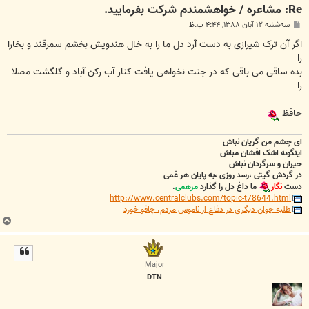
Re: مشاعره / خواهشمندم شرکت بفرماييد.
پ
سه‌شنبه ۱۲ آبان ۱۳۸۸, ۴:۴۴ ب.ظ
س
ت
اگر آن ترک شیرازی به دست آرد دل ما را به خال هندویش بخشم سمرقند و بخارا
را
بده ساقی می باقی که در جنت نخواهی یافت کنار آب رکن آباد و گلگشت مصلا
را
حافظ
ای چشم من گریان نباش
اینگونه اشک افشان مباش
حیران و سرگردان نباش
در گردش گیتی ،رسد روزی ،به پایان هر غمی
دست
نگار
ما داغ دل را گذارد
مرهمی
.
http://www.centralclubs.com/topic-t78644.html
طلبه جوان دیگری در دفاع از ناموس مردم، چاقو خورد
ب
ا
ل
ا
Major
DTN