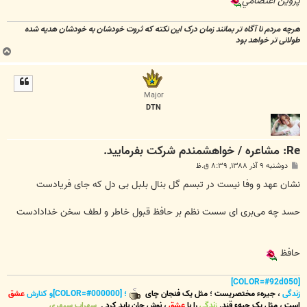
پروين اعتصامي
هرچه مردم نا آگاه تر بمانند زمان درک این نکته که ثروت خودشان به خودشان هدیه شده
طولانی تر خواهد بود
ب
ا
ل
ا
Major
DTN
Re: مشاعره / خواهشمندم شرکت بفرماييد.
پ
دوشنبه ۹ آذر ۱۳۸۸, ۸:۳۹ ق.ظ
س
ت
نشان عهد و وفا نیست در تبسم گل بنال بلبل بی دل که جای فریادست
حسد چه می‌بری ای سست نظم بر حافظ قبول خاطر و لطف سخن خدادادست
حافظ
[COLOR=#92d050]
زندگی
،
جیرهء مختصریست
؛
مثل یک فنجان چای
؛ [COLOR=#000000]و کنارش
عشق
است
،
مثل یک حبهء قند
.
زندگی
را با
عشق
،
نوش جان
باید کرد
.
سهراب سپهری