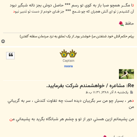
س
ت
ت
ا مگـــــر همچو صبا باز به کوی تو رسم *** حاصل دوش بجز ناله شبگیر نبود
***
آن کشیدم ز تو ای آتش هجران که چو شــمع
جز فنـای خودم از دست تو تدبیر نبو
د
حافظ
پیام حکم قتل خود شنفتن مرا خوشتر بود, از یک تملق به نزد مردمان سفله گفتن!
ب
ا
ل
ا
Captain
noora
Re: مشاعره / خواهشمندم شرکت بفرماييد.
پ
یک‌شنبه ۸ آذر ۱۳۸۸, ۱۱:۳۱ ب.ظ
س
ت
د
هر ، بسيار چو من سر بگريبان ديده است چه تفاوت كندش ، سر به گريباني
من
من پشيمانم ازين هستي دور از تو و چشم هر شبانگاه بگريد به پشيماني م
ن