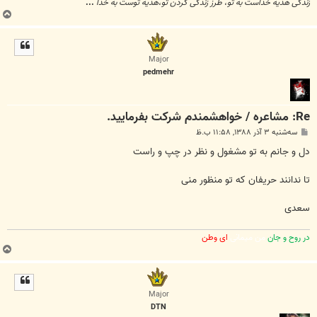
زندگی هدیه خداست به تو
،
طرز زندگی کردن تو
،
هدیه توست به خدا
...
ب
ا
ل
ا
Major
pedmehr
Re: مشاعره / خواهشمندم شرکت بفرماييد.
پ
سه‌شنبه ۳ آذر ۱۳۸۸, ۱۱:۵۸ ب.ظ
س
ت
دل و جانم به تو مشغول و نظر در چپ و راست
تا ندانند حریفان که تو منظور منی
سعدی
در روح و جان
من میمانی
ای وطن
ب
ا
ل
ا
Major
DTN