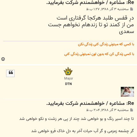
Re: مشاعره / خواهشمندم شرکت بفرماييد.
پ
سه‌شنبه ۳ آذر ۱۳۸۸, ۱:۲۷ ب.ظ
س
درِ قفس طلبد هركجا گرفتارى است
ت
من از كمند تو تا زنده‏ام نخواهم جست
سعدی
با کسی که میتونی زندگی کنی زندگی نکن
با کسی زندگی کن که بدون اون نمیتونی زندگی کنی
ب
ا
ل
ا
Major
DTN
Re: مشاعره / خواهشمندم شرکت بفرماييد.
پ
سه‌شنبه ۳ آذر ۱۳۸۸, ۲:۰۴ ب.ظ
س
ت
تا چند اسیر رنگ و بو خواهی شد چند از پی هر زشت و نکو خواهی شد
گر چشمه زمزمی و گر آب حیات آخر به دل خاک فرو خواهی شد