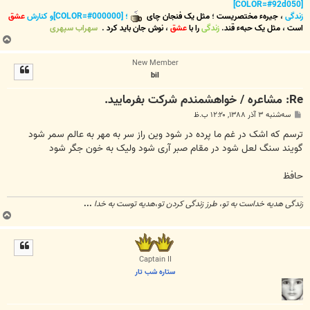
[COLOR=#92d050]
زندگی
،
جیرهء مختصریست
؛
مثل یک فنجان چای
؛ [COLOR=#000000]و کنارش
عشق
است
،
مثل یک حبهء قند
.
زندگی
را با
عشق
،
نوش جان
باید کرد
.
سهراب سپهری
ب
ا
New Member
ل
bil
ا
Re: مشاعره / خواهشمندم شرکت بفرماييد.
پ
سه‌شنبه ۳ آذر ۱۳۸۸, ۱۲:۲۰ ب.ظ
س
ت
ترسم که اشک در غم ما پرده در شود وین راز سر به مهر به عالم سمر شود
گویند سنگ لعل شود در مقام صبر آری شود ولیک به خون جگر شود
حافظ
زندگی هدیه خداست به تو
،
طرز زندگی کردن تو
،
هدیه توست به خدا
...
ب
ا
ل
ا
Captain II
ستاره شب تار