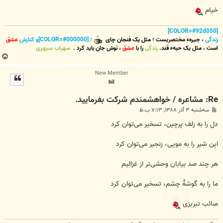
خیام
[COLOR=#92d050]
زندگی
،
جیرهء مختصریست
؛
مثل یک فنجان چای
؛ [COLOR=#000000]و کنارش
عشق
است
،
مثل یک حبهء قند
.
زندگی
را با
عشق
،
نوش جان
باید کرد
.
سهراب سپهری
ب
ا
New Member
ل
bil
ا
Re: مشاعره / خواهشمندم شرکت بفرماييد.
پ
سه‌شنبه ۳ آذر ۱۳۸۸, ۷:۱۳ ب.ظ
س
ت
دل را به زلف پرچین، تسخیر می‌توان کرد
این شیر را به مویی، زنجیر می‌توان کرد
هر چند صد بیابان وحشی‌تر از غزالیم
ما را به گوشهٔ چشم، تسخیر می‌توان کرد
صائب تبریزی