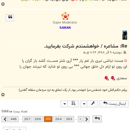
ب
ا
ل
ا
Super Moderator
SAMAN
Re: مشاعره / خواهشمندم شرکت بفرماييد.
پ
دوشنبه ۹ آذر ۱۳۸۸, ۱۱:۲۲ ق.ظ
س
ت
ت
ا مست نباشی نبری بار غم یار *** آری شتر مســــت کشد بار گران را
ای روی تو ارام دل خلق جهانی *** بی روی تو شاید که نبینند جهان ر
ا
سعدی
پیام حکم قتل خود شنفتن مرا خوشتر بود, از یک تملق به نزد مردمان سفله گفتن!
ب
ا
ارسال پست
ل
ا
تعداد پست ها:5368
صفحه
265
از
448
265
…
…
448
267
266
264
263
1
قبلی
بعدی