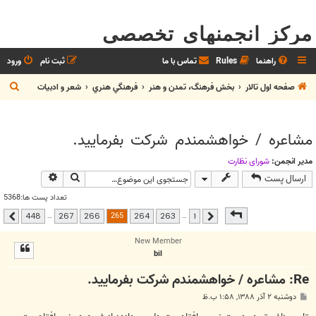
مرکز انجمنهای تخصصی
راهنما
Rules
تماس با ما
ثبت نام
ورود
ج
صفحه اول تالار
بخش فرهنگ، تمدن و هنر
فرهنگي هنري
شعر و ادبيات
س
ت
مشاعره / خواهشمندم شرکت بفرماييد.
ج
و
مدیر انجمن:
شوراي نظارت
جستجو
جستجوی پیشر
ارسال پست
تعداد پست ها:5368
صفحه
265
از
448
265
…
…
448
267
266
264
263
1
قبلی
بعدی
New Member
bil
Re: مشاعره / خواهشمندم شرکت بفرماييد.
پ
دوشنبه ۲ آذر ۱۳۸۸, ۱:۵۸ ب.ظ
س
ت