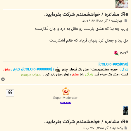
Re: مشاعره / خواهشمندم شرکت بفرماييد.
پ
چهارشنبه ۴ آذر ۱۳۸۸, ۹:۴۶ ق.ظ
س
ت
یارب چه بلا که عشق یارست زو عقل به درد و جان فکارست
دل برد و جمال کرد پنهان فریاد که ظلم آشکارست
انوری
[COLOR=#92d050]
زندگی
،
جیرهء مختصریست
؛
مثل یک فنجان چای
؛ [COLOR=#000000]و کنارش
عشق
است
،
مثل یک حبهء قند
.
زندگی
را با
عشق
،
نوش جان
باید کرد
.
سهراب سپهری
ب
ا
ل
ا
Super Moderator
SAMAN
Re: مشاعره / خواهشمندم شرکت بفرماييد.
پ
یک‌شنبه ۸ آذر ۱۳۸۸, ۷:۰۱ ب.ظ