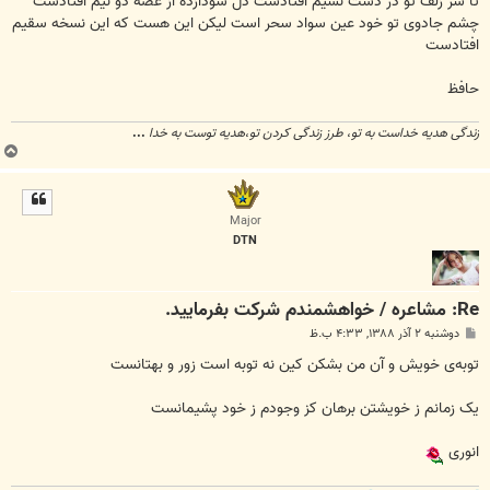
تا سر زلف تو در دست نسیم افتادست دل سودازده از غصه دو نیم افتادست
چشم جادوی تو خود عین سواد سحر است لیکن این هست که این نسخه سقیم
افتادست
حافظ
زندگی هدیه خداست به تو
،
طرز زندگی کردن تو
،
هدیه توست به خدا
...
ب
ا
ل
ا
Major
DTN
Re: مشاعره / خواهشمندم شرکت بفرماييد.
پ
دوشنبه ۲ آذر ۱۳۸۸, ۴:۳۳ ب.ظ
س
ت
توبه‌ی خویش و آن من بشکن کین نه توبه است زور و بهتانست
یک زمانم ز خویشتن برهان کز وجودم ز خود پشیمانست
انوری