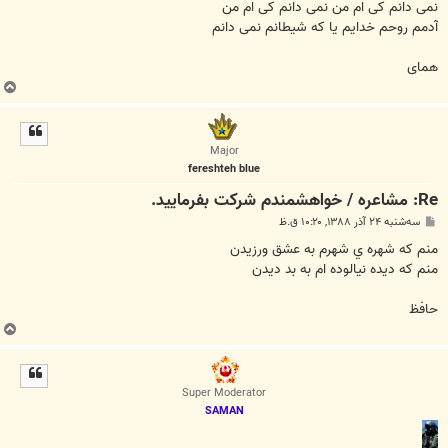
نمی دانم کی ام من نمی دانم کی ام من
آدمم روحم خدایم یا که شیطانم نمی دانم
همای
ب
ا
ل
ا
Major
fereshteh blue
Re: مشاعره / خواهشمندم شرکت بفرماييد.
پ
سه‌شنبه ۲۴ آذر ۱۳۸۸, ۱۰:۲۰ ق.ظ
س
ت
منم كه شهره ي شهرم به عشق ورزيدن
منم كه ديده نيالوده ام به بد ديدن
حافظ
ب
ا
ل
ا
Super Moderator
SAMAN