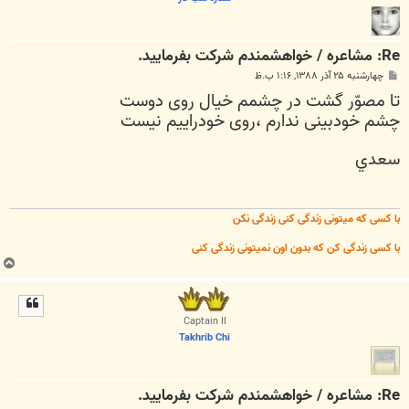
Re: مشاعره / خواهشمندم شرکت بفرماييد.
پ
چهارشنبه ۲۵ آذر ۱۳۸۸, ۱:۱۶ ب.ظ
س
تا مصوّر گشت در چشمم خيال روى دوست
ت
چشم خودبينى ندارم ،روى خودراييم نيست
سعدي
با کسی که میتونی زندگی کنی زندگی نکن
با کسی زندگی کن که بدون اون نمیتونی زندگی کنی
ب
ا
ل
ا
Captain II
Takhrib Chi
Re: مشاعره / خواهشمندم شرکت بفرماييد.