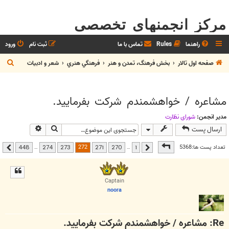
مرکز انجمنهای تخصصی
راهنما
Rules
تماس با ما
ثبت نام
ورود
ج
صفحه اول تالار
بخش فرهنگ، تمدن و هنر
فرهنگي هنري
شعر و ادبيات
س
ت
مشاعره / خواهشمندم شرکت بفرماييد.
ج
و
مدیر انجمن:
شوراي نظارت
جستجو
جستجوی پیشر
ارسال پست
صفحه
272
از
448
272
تعداد پست ها:5368
…
…
448
274
273
271
270
1
قبلی
بعدی
Captain
noora
Re: مشاعره / خواهشمندم شرکت بفرماييد.