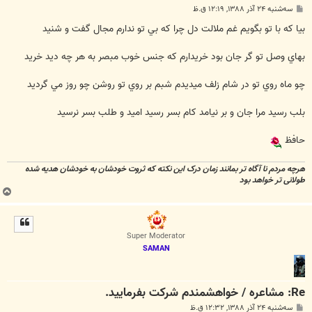
پ
سه‌شنبه ۲۴ آذر ۱۳۸۸, ۱۲:۱۹ ق.ظ
س
ت
بيا كه با تو بگويم غم ملالت دل چرا كه بي تو ندارم مجال گفت و شنيد
بهاي وصل تو گر جان بود خريدارم كه جنس خوب مبصر به هر چه ديد خريد
چو ماه روي تو در شام زلف ميديدم شبم بر روي تو روشن چو روز مي گرديد
بلب رسيد مرا جان و بر نيامد كام بسر رسيد اميد و طلب بسر نرسيد
حافظ
هرچه مردم نا آگاه تر بمانند زمان درک این نکته که ثروت خودشان به خودشان هدیه شده
طولانی تر خواهد بود
ب
ا
ل
ا
Super Moderator
SAMAN
Re: مشاعره / خواهشمندم شرکت بفرماييد.
پ
سه‌شنبه ۲۴ آذر ۱۳۸۸, ۱۲:۳۲ ق.ظ