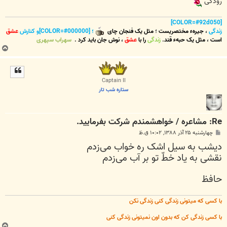
رودکی
[COLOR=#92d050]
زندگی
،
جیرهء مختصریست
؛
مثل یک فنجان چای
؛ [COLOR=#000000]و کنارش
عشق
است
،
مثل یک حبهء قند
.
زندگی
را با
عشق
،
نوش جان
باید کرد
.
سهراب سپهری
ب
ا
ل
ا
Captain II
ستاره شب تار
Re: مشاعره / خواهشمندم شرکت بفرماييد.
پ
چهارشنبه ۲۵ آذر ۱۳۸۸, ۱۰:۰۲ ق.ظ
س
دیشب به ‌سیل اشک ره خواب می‌زدم
ت
نقشی به ‌یاد خطّ تو بر آب می‌زدم
حافظ
با کسی که میتونی زندگی کنی زندگی نکن
با کسی زندگی کن که بدون اون نمیتونی زندگی کنی
ب