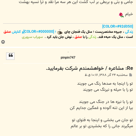
جامی و بتی و بربطی بر لب کشت این هر سه مرا نقد و ترا نسیه بهشت
خیام
[COLOR=#92d050]
زندگی
،
جیرهء مختصریست
؛
مثل یک فنجان چای
؛ [COLOR=#000000]و کنارش
عشق
است
،
مثل یک حبهء قند
.
زندگی
را با
عشق
،
نوش جان
باید کرد
.
سهراب سپهری
ب
ا
-
ل
pinpin747
ا
Re: مشاعره / خواهشمندم شرکت بفرماييد.
پ
سه‌شنبه ۲۴ آذر ۱۳۸۸, ۱۰:۱۶ ق.ظ
س
ت
تو را اینجا به صدها رنگ می جویند
تو را با حیله و نیرنگ می جویند
تو را با نیزه ها در جنگ می جویند
بیا از این تنه آلوده و غمگین جدایم کن
تو جان می بخشی و اینجا به فتوای تو
میگیرند جانی را که بخشیدی تو بر عالم