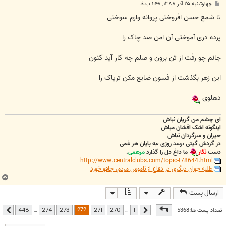
پ
چهارشنبه ۲۵ آذر ۱۳۸۸, ۱:۴۸ ب.ظ
س
ت
تا شمع حسن افروختی پروانه وارم سوختی
پرده دری آموختی آن امن صد چاک را
جانم چو رفت از تن برون و صلم چه کار آید کنون
این زهر بگذشت از فسون ضایع مکن تریاک را
دهلوی
ای چشم من گریان نباش
اینگونه اشک افشان مباش
حیران و سرگردان نباش
در گردش گیتی ،رسد روزی ،به پایان هر غمی
دست
نگار
ما داغ دل را گذارد
مرهمی
.
http://www.centralclubs.com/topic-t78644.html
طلبه جوان دیگری در دفاع از ناموس مردم، چاقو خورد
ب
ا
ارسال پست
ل
ا
صفحه
272
از
448
272
تعداد پست ها:5368
…
…
448
274
273
271
270
1
قبلی
بعدی