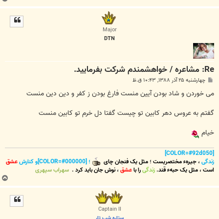
ا
ل
ا
Major
DTN
Re: مشاعره / خواهشمندم شرکت بفرماييد.
پ
چهارشنبه ۲۵ آذر ۱۳۸۸, ۱۰:۴۳ ق.ظ
س
ت
می خوردن و شاد بودن آیین منست فارغ بودن ز کفر و دین دین منست
گفتم به عروس دهر کابین تو چیست گفتا دل خرم تو کابین منست
خیام
[COLOR=#92d050]
زندگی
،
جیرهء مختصریست
؛
مثل یک فنجان چای
؛ [COLOR=#000000]و کنارش
عشق
است
،
مثل یک حبهء قند
.
زندگی
را با
عشق
،
نوش جان
باید کرد
.
سهراب سپهری
ب
ا
ل
ا
Captain II
ستاره شب تار