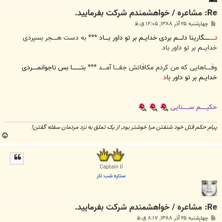
Re: مشاعره / خواهشمندم شرکت بفرماييد.
پ
چهارشنبه ۲۵ آذر ۱۳۸۸, ۱۲:۰۵ ق.ظ
س
ت
نــــــ
ـــــگارینا دلــــم بردی خدایــم بر تو داور بــــاد
*** به دست هـــــجر بسپردی
خدایـــم بر تو داور باد
وفـــــاهایی که من کردم مکافاتش جفــــا آمــــد ***
بتـــــــــا بس ناجوانمـــــردی
خدایــم بر تو داور با
د
حکیــــــم ســــــنایی
پیام حکم قتل خود شنفتن مرا خوشتر بود, از یک تملق به نزد مردمان سفله گفتن!
ب
ا
ل
ا
Captain II
ستاره شب تار
Re: مشاعره / خواهشمندم شرکت بفرماييد.
پ
چهارشنبه ۲۵ آذر ۱۳۸۸, ۸:۱۷ ق.ظ