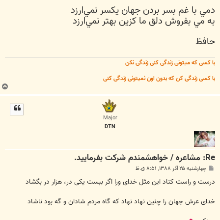
س
دمي با غم بسر بردن جهان يكسر نمي‌ارزد
ت
به مي بفروش دلق ما كزين بهتر نمي‌ارزد
حافظ
با کسی که میتونی زندگی کنی زندگی نکن
با کسی زندگی کن که بدون اون نمیتونی زندگی کنی
ب
ا
ل
ا
Major
DTN
Re: مشاعره / خواهشمندم شرکت بفرماييد.
پ
چهارشنبه ۲۵ آذر ۱۳۸۸, ۸:۵۱ ق.ظ
س
ت
درست و راست کناد این مثل خدای ورا اگر ببست یکی در، هزار در بگشاد
خدای عرش جهان را چنین نهاد نهاد که گاه مردم شادان و گه بود ناشاد