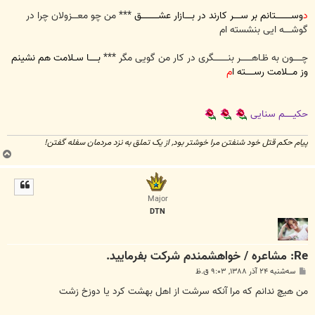
س
ت
د
وســـــــــــتانم بر ســـــر کارند در بـــــازار عشــــــــــــق
*** من چو معــــزولان چرا در
گوشـــــه ایی بنشسته ام
چــــــون به ظـاهــــــــر بنــــــــــگری در کار من گویی مگر ***
بــــــا ســلامت هم نشینم
وز مــــلامت رســــــته ا
م
حکیــــــم سنایی
پیام حکم قتل خود شنفتن مرا خوشتر بود, از یک تملق به نزد مردمان سفله گفتن!
ب
ا
ل
ا
Major
DTN
Re: مشاعره / خواهشمندم شرکت بفرماييد.
پ
سه‌شنبه ۲۴ آذر ۱۳۸۸, ۹:۰۳ ق.ظ
س
ت
من هیچ ندانم که مرا آنکه سرشت از اهل بهشت کرد یا دوزخ زشت