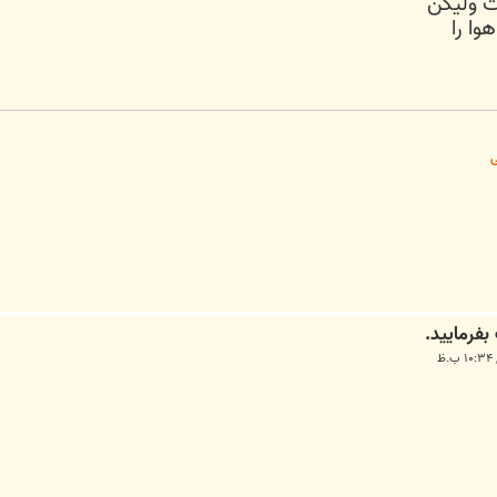
ت وليكن
ا را
ی