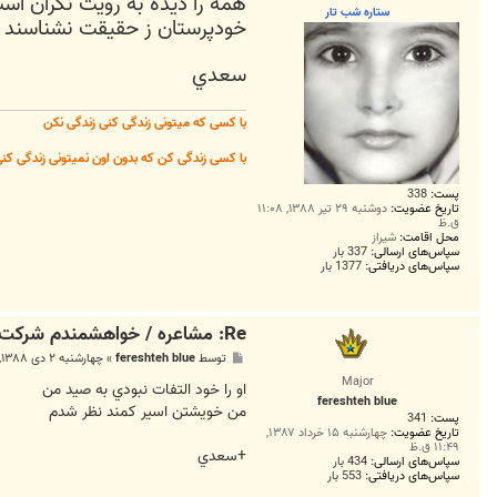
همه را ديده به رويت نگران اس
ت
ستاره شب تار
خودپرستان ز حقيقت نشناسند هو
سعدي
با کسی که میتونی زندگی کنی زندگی نکن
با کسی زندگی کن که بدون اون نمیتونی زندگی کن
پست:
338
تاریخ عضویت:
دوشنبه ۲۹ تیر ۱۳۸۸, ۱۱:۰۸
ق.ظ
محل اقامت:
شيراز
سپاس‌های ارسالی:
337 بار
سپاس‌های دریافتی:
1377 بار
Re: مشاعره / خواهشمندم شرکت بفرماييد.
پ
توسط
fereshteh blue
»
چهارشنبه ۲ دی ۱۳۸۸, ۱۰:۳۴ ب.ظ
س
Major
ت
او را خود التفات نبودي به صيد من
fereshteh blue
من خويشتن اسير كمند نظر شدم
پست:
341
تاریخ عضویت:
چهارشنبه ۱۵ خرداد ۱۳۸۷,
۱۱:۴۹ ق.ظ
+سعدي
سپاس‌های ارسالی:
434 بار
سپاس‌های دریافتی:
553 بار