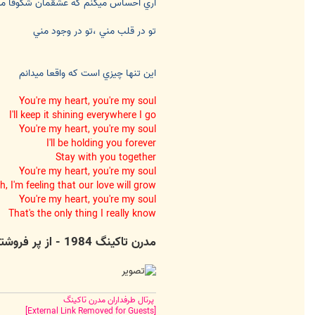
آري احساس ميكنم كه عشقمان شكوفا م
س
i
r
تو در قلب مني ،تو در وجود مني
a
n
4
m
o
اين تنها چيزي است كه واقعا ميدانم
d
e
r
You're my heart, you're my soul
n
I'll keep it shining everywhere I go
t
a
You're my heart, you're my soul
l
I'll be holding you forever
k
i
Stay with you together
n
You're my heart, you're my soul
g
h, I'm feeling that our love will grow
You're my heart, you're my soul
That's the only thing I really know
مدرن تاکینگ 1984 - از پر فروشترین ترانه دنیا در دهه 80 میلادی
پرتال طرفداران مدرن تاکینگ
[External Link Removed for Guests]