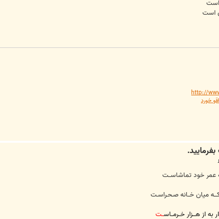
 است
ی است
http://ww
قو خورد
مه عمر خود تماشاســت
لله کـــه میان خــانه صـحـراسـت
 به از هـــزار خــرمــاس
ــت