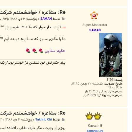
Re: مشاعره / خواهشمندم شرکت بفرماييد.
پ
توسط
SAMAN
»
پنج‌شنبه ۳ دی ۱۳۸۸, ۲:۳۵ ب.ظ
س
Super Moderator
ت
مـــ
ـا را مــــدار خوار که ما عاشــــقیم و زار
*** 
SAMAN
ما را مگوی ســـرو که مـــــا رنج دیـــده ایم *
حکیم سنایی
پیام حکم قتل خود شنفتن مرا خوشتر بود, از یک 
پست:
3101
تاریخ عضویت:
یک‌شنبه ۲۲ بهمن ۱۳۸۵,
۴:۲۵ ب.ظ
سپاس‌های ارسالی:
19718 بار
سپاس‌های دریافتی:
21369 بار
Re: مشاعره / خواهشمندم شرکت بفرماييد.
پ
توسط
Takhrib Chi
»
پنج‌شنبه ۳ دی ۱۳۸۸, ۳:۳۱ ب.ظ
س
Captain II
ت
روزی از رویت، مگر طرف نقاب، افتاده اس
Takhrib Chi