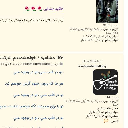
حکیم سنایی
پیام حکم قتل خود شنفتن مرا خوشتر بود, از یک 
پست:
3101
تاریخ عضویت:
یک‌شنبه ۲۲ بهمن ۱۳۸۵,
۴:۲۵ ب.ظ
سپاس‌های ارسالی:
19718 بار
سپاس‌های دریافتی:
21369 بار
Re: مشاعره / خواهشمندم شرکت بفرماييد.
New Member
پ
توسط
iran4moderntalking
»
جمعه ۴ دی ۱۳۸۸, ۱۰:۳۱ ب.ظ
iran4moderntalking
س
ت
تو در قلب مني،تو در وجود مني
هر جا كه بروم، جلوه گرش خواهم كرد
تو در قلب مني ،تو در وجود مني
پست:
14
تاریخ عضویت:
دوشنبه ۲۵ آبان ۱۳۸۸, ۱۲:۴۲
ق.ظ
تو را براي هميشه نگه خواهم داشت، هموا
محل اقامت:
کرج
سپاس‌های ارسالی:
4 بار
سپاس‌های دریافتی:
42 بار
تو در قلب مني ،تو در وجود مني
ت
تماس:
م
ا