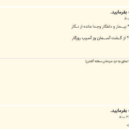
بیـــــمار و دلفگار وجــدا مانده از نـــگار
**
از گـــشت آســـــمان وز آسـیب روزگا
ر
تملق به نزد مردمان سفله گفتن!
ت