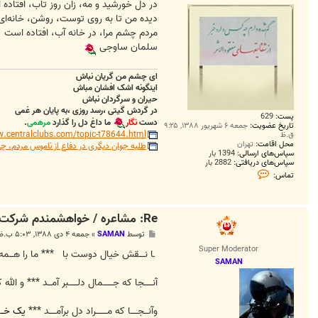
در دل خورشید و مه، زان روز تاب، افتاده
دیده من تا به روی توست، روشن، خانه‌ا
مردم چشم مرا، در خانه آب، افتاده است
سلمان ساوجی
ای چشم من گریان نباش
اینگونه اشک افشان مباش
حیران و سرگردان نباش
در گردش گیتی ،رسد روزی ،به پایان هر غمی
پست:
629
دست
نگار
ما داغ دل را گذارد
مرهمی
.
تاریخ عضویت:
جمعه ۶ شهریور ۱۳۸۸, ۹:۲۵
w.centralclubs.com/topic-t78644.html
ق.ظ
محل اقامت:
تهران
طلبه جوان دیگری در دفاع از ناموس مردم، چا
سپاس‌های ارسالی:
1394 بار
سپاس‌های دریافتی:
2882 بار
ت
تماس:
م
ا
س
T
Re: مشاعره / خواهشمندم شرکت بفرماييد.
a
k
پ
توسط
SAMAN
»
جمعه ۴ دی ۱۳۸۸, ۵:۰۳ ب.ظ
h
س
r
Super Moderator
ت
ـا نــــقش خیال دوست با *** ما را هـــ
i
SAMAN
b
C
آنــــــجا که جـــــــمال دلــــــبر آمـــد *** و ا
h
i
وآنـــجـــــا که مــــــــراد دل برآمـــــد ***
یک خــار