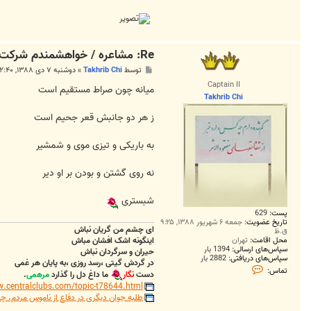
Re: مشاعره / خواهشمندم شرکت بفرماييد.
پ
توسط
Takhrib Chi
»
دوشنبه ۷ دی ۱۳۸۸, ۲:۴۰ ب.ظ
س
Captain II
ت
میانه چون صراط مستقیم است
Takhrib Chi
ز هر دو جانبش قعر جحیم است
به باریکی و تیزی موی و شمشیر
نه روی گشتن و بودن بر او دیر
شبستری
پست:
629
تاریخ عضویت:
جمعه ۶ شهریور ۱۳۸۸, ۹:۲۵
ای چشم من گریان نباش
ق.ظ
محل اقامت:
تهران
اینگونه اشک افشان مباش
سپاس‌های ارسالی:
1394 بار
حیران و سرگردان نباش
سپاس‌های دریافتی:
2882 بار
در گردش گیتی ،رسد روزی ،به پایان هر غمی
ت
تماس:
دست
نگار
ما داغ دل را گذارد
مرهمی
.
م
ا
w.centralclubs.com/topic-t78644.html
س
طلبه جوان دیگری در دفاع از ناموس مردم، چا
T