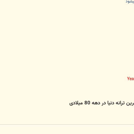
يشود
Yea