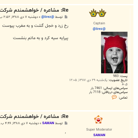
a
k
h
Re: مشاعره / خواهشمندم شرکت بفرماييد.
r
i
پ
توسط
@lirez@
»
دوشنبه ۷ دی ۱۳۸۸, ۲:۵۲ ب.ظ
b
س
Captain
C
ت
رخ زرد و خجل گشت و به مغرب پیوست
h
@lirez@
i
پیرایه سیه کرد و به ماتم بنشست
پست:
983
تاریخ عضویت:
یک‌شنبه ۲۹ دی ۱۳۸۷, ۱۲:۰۵
ق.ظ
سپاس‌های ارسالی:
7461 بار
سپاس‌های دریافتی:
7118 بار
ت
تماس:
م
ا
س
@
Re: مشاعره / خواهشمندم شرکت بفرماييد.
l
i
پ
توسط
SAMAN
»
دوشنبه ۷ دی ۱۳۸۸, ۴:۴۶ ب.ظ
r
س
e
Super Moderator
ت
,
z
SAMAN
@