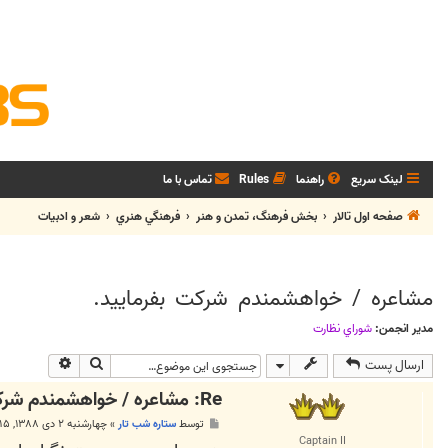
لینک سریع
راهنما
Rules
تماس با ما
صفحه اول تالار
بخش فرهنگ، تمدن و هنر
فرهنگي هنري
شعر و ادبيات
مشاعره / خواهشمندم شرکت بفرماييد.
مدیر انجمن:
شوراي نظارت
جستجو
جستجوی پی
ارسال پست
Re: مشاعره / خواهشمندم شرکت بفرماييد.
پ
توسط
ستاره شب تار
»
چهارشنبه ۲ دی ۱۳۸۸, ۱۰:۱۵ ب.ظ
س
Captain II