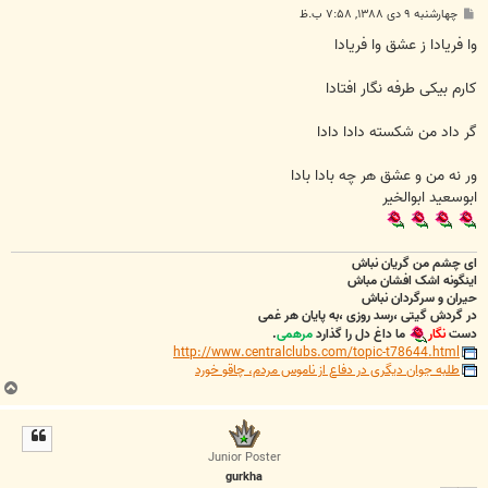
پ
چهارشنبه ۹ دی ۱۳۸۸, ۷:۵۸ ب.ظ
س
ت
وا فریادا ز عشق وا فریادا
کارم بیکی طرفه نگار افتادا
گر داد من شکسته دادا دادا
ور نه من و عشق هر چه بادا بادا
ابوسعید ابوالخیر
ای چشم من گریان نباش
اینگونه اشک افشان مباش
حیران و سرگردان نباش
در گردش گیتی ،رسد روزی ،به پایان هر غمی
دست
نگار
ما داغ دل را گذارد
مرهمی
.
http://www.centralclubs.com/topic-t78644.html
طلبه جوان دیگری در دفاع از ناموس مردم، چاقو خورد
ب
ا
ل
ا
Junior Poster
gurkha