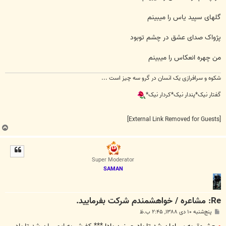
گلهای سپید یاس را میبینم
پژواک صدای عشق در چشم توبود
من چهره انعکاس را میبینم
شکوه و سرافرازی یک انسان در گرو سه چیز است ...
گفتار نیک*پندار نیک*کردار نیک*
[External Link Removed for Guests]
ب
ا
ل
ا
Super Moderator
SAMAN
Re: مشاعره / خواهشمندم شرکت بفرماييد.
پ
پنج‌شنبه ۱۰ دی ۱۳۸۸, ۲:۴۵ ب.ظ
س
ت