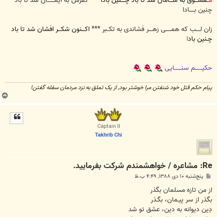
مـ
ـعشـــوق به ســـامان شد تا باد چــــنین بادا
*** کفرش به ایمـــــــان شد تا باد
چنین بـــــادا
زان لــــب که همـــــی زهــــر فشاندی به تکــبر ***
اکـــنون شکـــر افشان شد تا باد
چـنین باد
ا
حکیـــــــم سنـــــــایی
پیام حکم قتل خود شنفتن مرا خوشتر بود, از یک تملق به نزد مردمان سفله گفتن!
ب
ا
ل
ا
Captain II
Takhrib Chi
Re: مشاعره / خواهشمندم شرکت بفرماييد.
پ
پنج‌شنبه ۱۰ دی ۱۳۸۸, ۴:۴۹ ب.ظ
س
ت
از من تازه مسلمان بگذر
بگذر از سر پيـمان، بگـذر
دِين ديوانه به دين، عشق تو شد