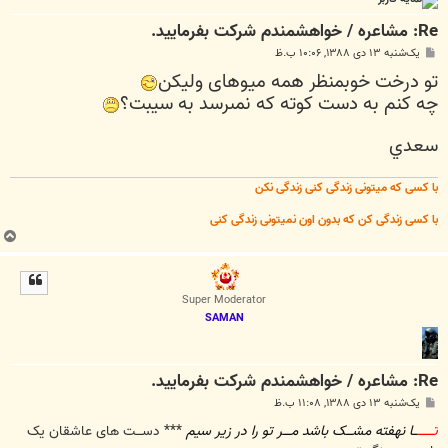
Re: مشاعره / خواهشمندم شرکت بفرماييد.
پ
یک‌شنبه ۱۳ دی ۱۳۸۸, ۱۰:۰۶ ب.ظ
س
تو درخت خوب‏منظر همه ميوه‏اى وليكن
ت
چه كنم به دست كوته كه نمى‏رسد به سيبت؟
سعدي
با کسی که میتونی زندگی کنی زندگی نکن
با کسی زندگی کن که بدون اون نمیتونی زندگی کنی
ب
ا
ل
ا
Super Moderator
SAMAN
Re: مشاعره / خواهشمندم شرکت بفرماييد.
پ
یک‌شنبه ۱۳ دی ۱۳۸۸, ۱۱:۰۸ ب.ظ
س
ت
تــــــــ
ــا نهفته مشـــک باشد مــــر تو را در زیر سیم
*** دســـت های عاشقان یک