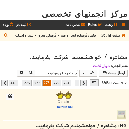
مرکز انجمنهای تخصصی
راهنما
Rules
تماس با ما
ثبت نام
ورود
ج
صفحه اول تالار
بخش فرهنگ، تمدن و هنر
فرهنگي هنري
شعر و ادبيات
س
ت
مشاعره / خواهشمندم شرکت بفرماييد.
ج
و
مدیر انجمن:
شوراي نظارت
جستجو
جستجوی پیشر
ارسال پست
صفحه
276
از
448
276
تعداد پست ها:5368
…
…
448
278
277
275
274
1
قبلی
بعدی
Captain II
Takhrib Chi
Re: مشاعره / خواهشمندم شرکت بفرماييد.