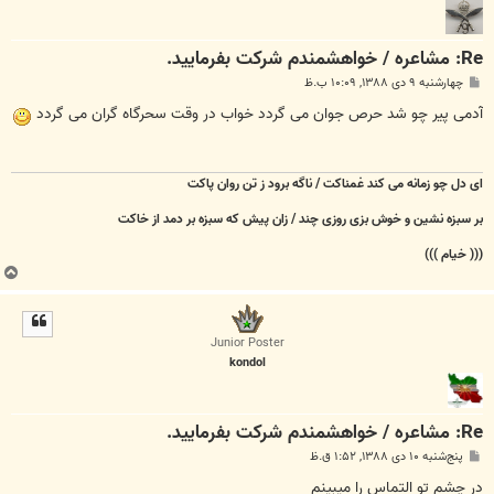
Re: مشاعره / خواهشمندم شرکت بفرماييد.
پ
چهارشنبه ۹ دی ۱۳۸۸, ۱۰:۰۹ ب.ظ
س
ت
آدمی پیر چو شد حرص جوان می گردد خواب در وقت سحرگاه گران می گردد
ای دل چو زمانه می کند غمناکت / ناگه برود ز تن روان پاکت
بر سبزه نشین و خوش بزی روزی چند / زان پیش که سبزه بر دمد از خاکت
((( خیام )))
ب
ا
ل
ا
Junior Poster
kondol
Re: مشاعره / خواهشمندم شرکت بفرماييد.
پ
پنج‌شنبه ۱۰ دی ۱۳۸۸, ۱:۵۲ ق.ظ
س
ت
در چشم تو التماس را میبینم