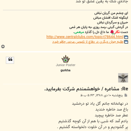
جاده‌ي شك به يقين عشق تو شد
ای چشم من گریان نباش
اینگونه اشک افشان مباش
حیران و سرگردان نباش
در گردش گیتی ،رسد روزی ،به پایان هر غمی
دست
نگار
ما داغ دل را گذارد
مرهمی
.
http://www.centralclubs.com/topic-t78644.html
طلبه جوان دیگری در دفاع از ناموس مردم، چاقو خورد
ب
ا
ل
ا
Junior Poster
gurkha
Re: مشاعره / خواهشمندم شرکت بفرماييد.
پ
پنج‌شنبه ۱۰ دی ۱۳۸۸, ۵:۴۳ ب.ظ
س
ت
در نهانخانه جانم گل یاد تو درخشید
باغ صد خاطره خندید
عطر صد خاطره پیچید
یادم آمد که شبی با هم از آن کوچه گذشتیم
پر گشودیم و در آن خلوت دلخواسته گشتیم .