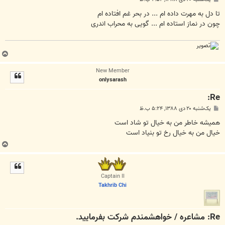
س
ت
تا دل به مهرت داده ام ... در بحر غم افتاده ام
چون در نماز استاده ام ... گویی به محراب اندری
ب
ا
New Member
ل
onlysarash
ا
Re:
پ
یک‌شنبه ۲۰ دی ۱۳۸۸, ۵:۲۴ ب.ظ
س
ت
هميشه خاطر من به خيال تو شاد است
خيال من به خيال رخ تو بنياد است
ب
ا
ل
ا
Captain II
Takhrib Chi
Re: مشاعره / خواهشمندم شرکت بفرماييد.