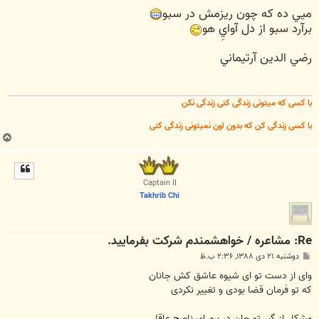
س
ميي ده که چون ريزمش در سبو
ت
برآرد سبو از دل آوايِ هو
رضي الدين آرتيماني
با کسی که میتونی زندگی کنی زندگی نکن
با کسی زندگی کن که بدون اون نمیتونی زندگی کنی
ب
ا
ل
ا
Captain II
Takhrib Chi
Re: مشاعره / خواهشمندم شرکت بفرماييد.
پ
دوشنبه ۲۱ دی ۱۳۸۸, ۲:۳۶ ب.ظ
س
ت
وای از دست تو ای شیوه عاشق کش جانان
که تو فرمان قضا بودی و تغییر نکردی
مشکل از گیر تو جان در برم ای ناصح عاقل