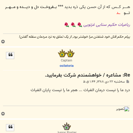
هــــــر کــــس که از آن حسـن یکی ذره بـدید ***
بـــفروخـــت دل و دیـــــده و مــــهــــر
تـــــو
ـــد
رباعیات حکیم سنایی غزنویی
پیام حکم قتل خود شنفتن مرا خوشتر بود, از یک تملق به نزد مردمان سفله گفتن!
ب
ا
ل
ا
Captain
osilatoria
Re: مشاعره / خواهشمندم شرکت بفرماييد.
پ
سه‌شنبه ۲۲ دی ۱۳۸۸, ۱:۴۴ ق.ظ
س
ت
درد ما را نیست درمان الغیاث ... هجر ما را نیست پایان الغیاث
ب
ا
ل
ا
Junior Poster