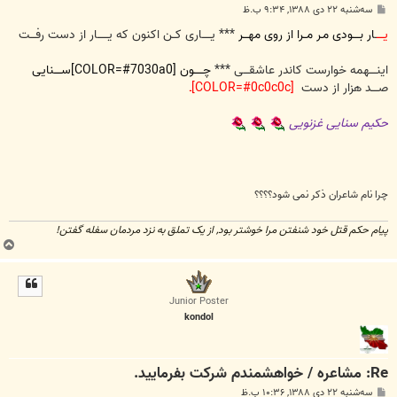
پ
سه‌شنبه ۲۲ دی ۱۳۸۸, ۹:۳۴ ب.ظ
س
ت
یــــ
ـ
ار بــــودی مـر مــرا از روی مهـــر
*** یـــــاری کــن اکنون که یــــــار از دست رفـــت
اینــــهمه خوارست کاندر عاشقـــی ***
چـــــون [COLOR=#7030a0]ســــنایی
صــــد هزار از دست
[COLOR=#0c0c0c]ـ
حکیم سنایی غزنویی
چرا نام شاعران ذکر نمی شود؟؟؟؟
پیام حکم قتل خود شنفتن مرا خوشتر بود, از یک تملق به نزد مردمان سفله گفتن!
ب
ا
ل
ا
Junior Poster
kondol
Re: مشاعره / خواهشمندم شرکت بفرماييد.
پ
سه‌شنبه ۲۲ دی ۱۳۸۸, ۱۰:۳۶ ب.ظ