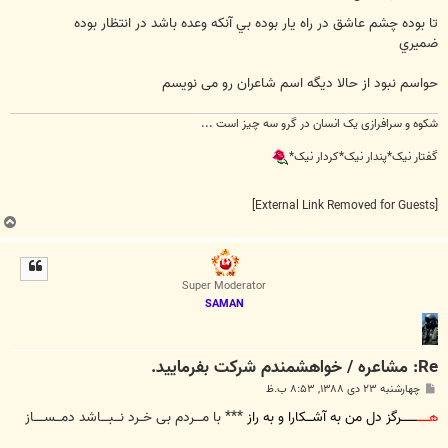
س
ت
تا بوده چشم عاشق در راه يار بوده بي آنكه وعده باشد در انتظار بوده
ضميري
حواسم نبود از حالا دیگه اسم شاعران رو می نویسم
شکوه و سرافرازی یک انسان در گرو سه چیز است ...
گفتار نیک*پندار نیک*کردار نیک*
[External Link Removed for Guests]
ب
ا
ل
ا
Super Moderator
SAMAN
Re: مشاعره / خواهشمندم شرکت بفرماييد.
پ
چهارشنبه ۲۳ دی ۱۳۸۸, ۸:۵۳ ب.ظ
س
ت
هــــــ
ــــــــرگز دل من به آشـــکارا و به راز
*** با مــــردم بی خــرد نـــبــــاشد دمـــســـــاز