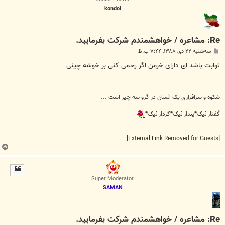
kondol
Re: مشاعره / خواهشمندم شرکت بفرماييد.
پ
سه‌شنبه ۲۲ دی ۱۳۸۸, ۷:۴۴ ب.ظ
س
ت
ثوابت باشد ای دارای خرمن اگر رحمی کنی بر خوشه چینی
شکوه و سرافرازی یک انسان در گرو سه چیز است ...
گفتار نیک*پندار نیک*کردار نیک*
[External Link Removed for Guests]
ب
ا
ل
ا
Super Moderator
SAMAN
Re: مشاعره / خواهشمندم شرکت بفرماييد.