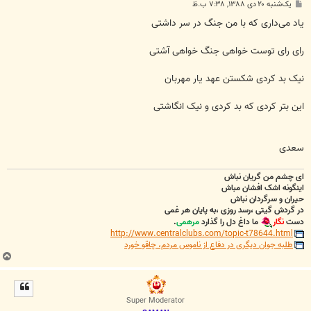
پ
یک‌شنبه ۲۰ دی ۱۳۸۸, ۷:۳۸ ب.ظ
س
ت
یاد می‌داری که با من جنگ در سر داشتی
رای رای توست خواهی جنگ خواهی آشتی
نیک بد کردی شکستن عهد یار مهربان
این بتر کردی که بد کردی و نیک انگاشتی
سعدی
ای چشم من گریان نباش
اینگونه اشک افشان مباش
حیران و سرگردان نباش
در گردش گیتی ،رسد روزی ،به پایان هر غمی
دست
نگار
ما داغ دل را گذارد
مرهمی
.
http://www.centralclubs.com/topic-t78644.html
طلبه جوان دیگری در دفاع از ناموس مردم، چاقو خورد
ب
ا
ل
ا
Super Moderator