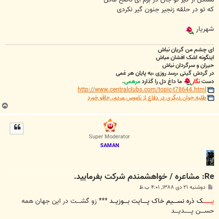
که تو در حلقه زنجیر جنون گیر نکردی
شهریار
ای چشم من گریان نباش
اینگونه اشک افشان مباش
حیران و سرگردان نباش
در گردش گیتی ،رسد روزی ،به پایان هر غمی
دست
نگار
ما داغ دل را گذارد
مرهمی
.
http://www.centralclubs.com/topic-t78644.html
طلبه جوان دیگری در دفاع از ناموس مردم، چاقو خورد
ب
ا
ل
ا
Super Moderator
SAMAN
Re: مشاعره / خواهشمندم شرکت بفرماييد.
پ
دوشنبه ۲۱ دی ۱۳۸۸, ۴:۰۱ ب.ظ
س
ت
یـــــــــ
ک ذره نســــیم خاک پـــــایت بــــوزیـــد
*** زو گشــــت در این جهان همه
حســــن پـــــــدیــــد