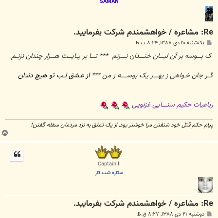
SAMAN
Re: مشاعره / خواهشمندم شرکت بفرماييد.
پ
یک‌شنبه ۲۰ دی ۱۳۸۸, ۸:۲۴ ب.ظ
س
ت
ک بــــوسه بر آن لبــــان خنـــــدان نـــــزنم
*** تــــا بر پــایــــت هــــزار چندان نزنــم
گــر جان خـواهی ز بهـــــر یک بوســــــه ز من ***
از عـشق لــب تو هیچ دندان
رباعیات حکیم سنـــــایی غزنویی
پیام حکم قتل خود شنفتن مرا خوشتر بود, از یک تملق به نزد مردمان سفله گفتن!
ب
ا
ل
ا
Captain II
ستاره شب تار
Re: مشاعره / خواهشمندم شرکت بفرماييد.
پ
دوشنبه ۲۱ دی ۱۳۸۸, ۸:۲۷ ق.ظ