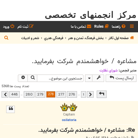
مرکز انجمنهای تخصصی
راهنما
Rules
تماس با ما
ثبت نام
ورود
ج
صفحه اول تالار
بخش فرهنگ، تمدن و هنر
فرهنگي هنري
شعر و ادبيات
س
ت
مشاعره / خواهشمندم شرکت بفرماييد.
ج
و
مدیر انجمن:
شوراي نظارت
جستجو
جستجوی پیشر
ارسال پست
تعداد پست ها:5368
صفحه
278
از
448
278
…
…
448
280
279
277
276
1
قبلی
بعدی
Captain
osilatoria
Re: مشاعره / خواهشمندم شرکت بفرماييد.
پ
یک‌شنبه ۲۰ دی ۱۳۸۸, ۲:۵۲ ب.ظ