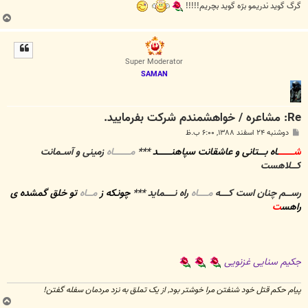
گرگ گوید ندریمو برّه گوید بچریم!!!!!
ب
ا
ل
ا
Super Moderator
SAMAN
Re: مشاعره / خواهشمندم شرکت بفرماييد.
پ
دوشنبه ۲۴ اسفند ۱۳۸۸, ۶:۰۰ ب.ظ
س
ت
شـــــــــــ
ـاه بـــــتانی و عاشقانت سپاهنــــــــــد
***
مــــــــــــاه
زمینی و آســمانت
کــــلاهست
رســــم چنان است کــــــه
مـــــــاه
راه نـــــــماید ***
چونـکه ز
مــــاه
تو خلق گمشده ی
راهس
ت
جکیم سنایی غزنویی
پیام حکم قتل خود شنفتن مرا خوشتر بود, از یک تملق به نزد مردمان سفله گفتن!
ب