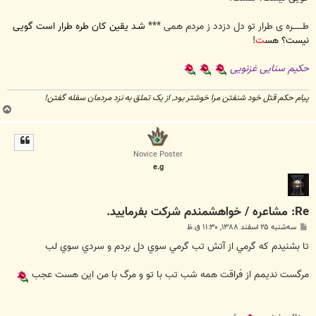
طـــــــره ی طرار تو دل دزدد ز مردم همی ***
شـد یقین کان طره طرار است گویی
نیست؟ هس
ت
!
حکیم سنایی غزنویی
پیام حکم قتل خود شنفتن مرا خوشتر بود, از یک تملق به نزد مردمان سفله گفتن!
ب
ا
ل
ا
Novice Poster
e.g
Re: مشاعره / خواهشمندم شرکت بفرماييد.
پ
سه‌شنبه ۲۵ اسفند ۱۳۸۸, ۱۱:۳۰ ق.ظ
س
ت
تا بشنيدم كه گرمي از آتش تب گرمي سوي دل بردم و سردي سوي لب
مرگست نديمم از فراقت همه شب تب با تو و مرگ با من اين هست عجب