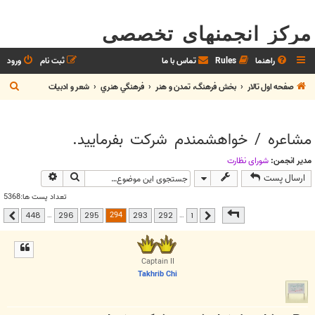
مرکز انجمنهای تخصصی
راهنما
Rules
تماس با ما
ثبت نام
ورود
ج
صفحه اول تالار
بخش فرهنگ، تمدن و هنر
فرهنگي هنري
شعر و ادبيات
س
ت
مشاعره / خواهشمندم شرکت بفرماييد.
ج
و
مدیر انجمن:
شوراي نظارت
جستجو
جستجوی پیشر
ارسال پست
تعداد پست ها:5368
صفحه
294
از
448
294
…
…
448
296
295
293
292
1
قبلی
بعدی
Captain II
Takhrib Chi