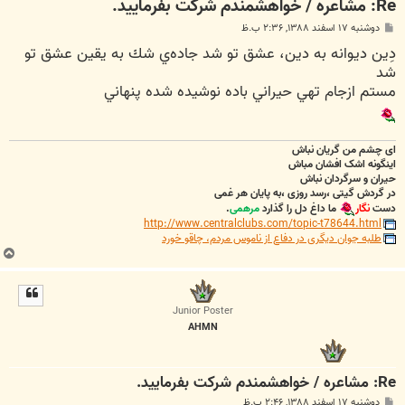
Re: مشاعره / خواهشمندم شرکت بفرماييد.
پ
دوشنبه ۱۷ اسفند ۱۳۸۸, ۲:۳۶ ب.ظ
س
دِين ديوانه به دين، عشق تو شد جاده‌ي شك به يقين عشق تو
ت
شد
مستم ازجام تهي حيراني باده نوشيده شده پنهاني
ای چشم من گریان نباش
اینگونه اشک افشان مباش
حیران و سرگردان نباش
در گردش گیتی ،رسد روزی ،به پایان هر غمی
دست
نگار
ما داغ دل را گذارد
مرهمی
.
http://www.centralclubs.com/topic-t78644.html
طلبه جوان دیگری در دفاع از ناموس مردم، چاقو خورد
ب
ا
ل
ا
Junior Poster
AHMN
Re: مشاعره / خواهشمندم شرکت بفرماييد.
پ
دوشنبه ۱۷ اسفند ۱۳۸۸, ۲:۴۶ ب.ظ