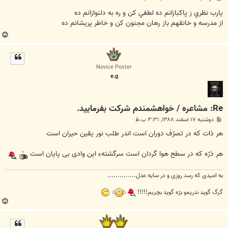
س
ت
يارب نظري ز پاکبازانم ده لطفي کن و ره به دلنوازانم ده
از مدرسه و خانقهم باز رهان مجنون کن و خاطر پريشانم ده
ب
ا
ل
ا
Novice Poster
e.g
Re: مشاعره / خواهشمندم شرکت بفرماييد.
پ
دوشنبه ۱۷ اسفند ۱۳۸۸, ۳:۳۱ ب.ظ
س
ت
هر ذات که در تصرّف دوران است اندر طلب نور یقین حیران است
هر ذرّه که در سطح هوا گردان است سرگشتهء این وادی بی پایان است
به امیدی که رسد روزی و در سایه عدل..............
گرگ گوید ندریمو برّه گوید بچریم!!!!!
ب
ا
ل