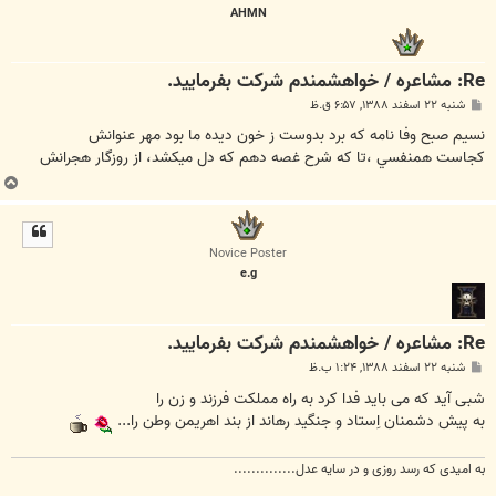
AHMN
Re: مشاعره / خواهشمندم شرکت بفرماييد.
پ
شنبه ۲۲ اسفند ۱۳۸۸, ۶:۵۷ ق.ظ
س
ت
نسيم صبح وفا نامه که برد بدوست ز خون ديده ما بود مهر عنوانش
کجاست همنفسي ،تا که شرح غصه دهم که دل ميکشد، از روزگار هجرانش
ب
ا
ل
ا
Novice Poster
e.g
Re: مشاعره / خواهشمندم شرکت بفرماييد.
پ
شنبه ۲۲ اسفند ۱۳۸۸, ۱:۲۴ ب.ظ
س
ت
شبی آید که می باید فدا کرد به راه مملکت فرزند و زن را
به پیش دشمنان اِستاد و جنگید رهاند از بند اهریمن وطن را...
به امیدی که رسد روزی و در سایه عدل..............