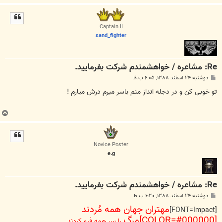
ا
ل
ا
Captain II
sand_fighter
Re: مشاعره / خواهشمندم شرکت بفرماييد.
پ
دوشنبه ۲۴ اسفند ۱۳۸۸, ۶:۰۵ ب.ظ
س
ت
تو خوبی کن و در دجله انداز منم باسر میرم درش میارم !
ب
ا
ل
ا
Novice Poster
e.g
Re: مشاعره / خواهشمندم شرکت بفرماييد.
پ
دوشنبه ۲۴ اسفند ۱۳۸۸, ۶:۳۰ ب.ظ
س
مهتران جهان همه مُردند
ت
[FONT=Impact]
[COLOR=#000000]مرگ
را سر همه فرو کردند