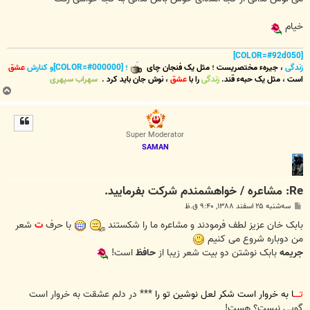
خیام
[COLOR=#92d050]
زندگی
،
جیرهء مختصریست
؛
مثل یک فنجان چای
؛ [COLOR=#000000]و کنارش
عشق
است
،
مثل یک حبهء قند
.
زندگی
را با
عشق
،
نوش جان
باید کرد
.
سهراب سپهری
ب
ا
ل
ا
Super Moderator
SAMAN
Re: مشاعره / خواهشمندم شرکت بفرماييد.
پ
سه‌شنبه ۲۵ اسفند ۱۳۸۸, ۹:۴۰ ق.ظ
س
ت
بابک خان عزیز لطف فرمودند و مشاعره ما را شکستند
با حرف
ت
شعر
من دوباره شروع می کنیم
جریمه
بابک نوشتن دو بیت شعر زیبا از
حافظ
است!
تــــ
ا به خروار است شکر لعل نوشین تو را
*** در دلم عشقت به خروار است
گویی نیست؟ هست!