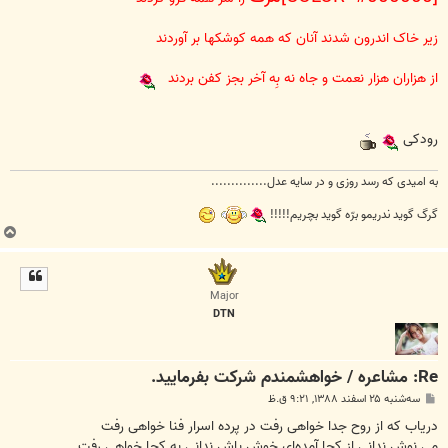
زیر خاک اندرون شدند آنان که همه کوشکها بر آوردند
از هزاران هزار نعمت و جاه نه بِه آخر بجز کفن بردند
رودکی
به امیدی که رسد روزی و در سایه عدل..............
گرگ گوید ندریمو برّه گوید بچریم!!!!!
ب
ا
ل
ا
Major
DTN
Re: مشاعره / خواهشمندم شرکت بفرماييد.
پ
سه‌شنبه ۲۵ اسفند ۱۳۸۸, ۹:۲۱ ق.ظ
س
ت
دریاب که از روح جدا خواهی رفت در پرده اسرار فنا خواهی رفت
می نوش ندانی از کجا آمده‌ای خوش باش ندانی به کجا خواهی رفت