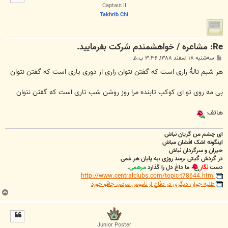
ا
Captain II
Takhrib Chi
Re: مشاعره / خواهشمندم شرکت بفرماييد.
پ
سه‌شنبه ۱۸ اسفند ۱۳۸۸, ۳:۳۶ ب.ظ
س
ت
هر شبم نالهٔ زاری است که گفتن نتوان زاری از دوری یاری است که گفتن نتوان
بی مه روی تو ای کوکب تابنده مرا روز روشن شب تاری است که گفتن نتوان
هاتف
ای چشم من گریان نباش
اینگونه اشک افشان مباش
حیران و سرگردان نباش
در گردش گیتی ،رسد روزی ،به پایان هر غمی
دست
نگار
ما داغ دل را گذارد
مرهمی
.
http://www.centralclubs.com/topic-t78644.html
طلبه جوان دیگری در دفاع از ناموس مردم، چاقو خورد
ب
ا
ل
ا
Junior Poster