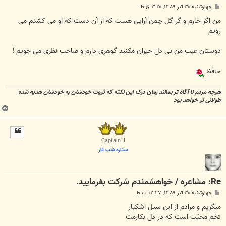
پ
چهارشنبه ۳۰ تیر ۱۳۸۹, ۳:۲۰ ق.ظ
س
ت
من اگر خارم و گر گل چمن آرایی هست که از آن دست که او می کشدم می
رویم
دوستان عیب من بی دل حیران مکنید گوهری دارم و صاحب نظری می جویم !
حافظ
هرچه مردم نا آگاه تر بمانند زمان درک این نکته که ثروت خودشان به خودشان هدیه شده
طولانی تر خواهد بود
ب
ا
ل
ا
Captain II
ستاره شب تار
Re: مشاعره / خواهشمندم شرکت بفرماييد.
پ
چهارشنبه ۳۰ تیر ۱۳۸۹, ۱۲:۲۷ ب.ظ
س
ت
مي‏گريم و مرادم از اين سيل اشكبار
تخم محبّت است كه در دل بكارمت