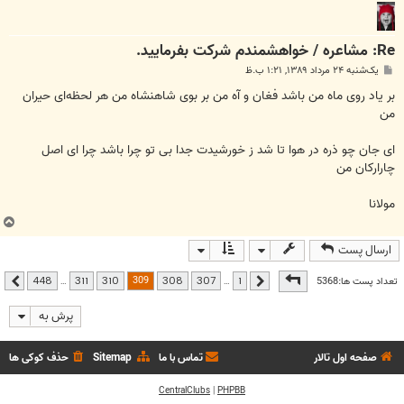
Re: مشاعره / خواهشمندم شرکت بفرماييد.
پ
یک‌شنبه ۲۴ مرداد ۱۳۸۹, ۱:۲۱ ب.ظ
س
ت
بر یاد روی ماه من باشد فغان و آه من بر بوی شاهنشاه من هر لحظه‌ای حیران
من
ای جان چو ذره در هوا تا شد ز خورشیدت جدا بی تو چرا باشد چرا ای اصل
چارارکان من
مولانا
ب
ا
ارسال پست
ل
ا
صفحه
309
از
448
309
تعداد پست ها:5368
…
…
448
311
310
308
307
1
قبلی
بعدی
پرش به
صفحه اول تالار
تماس با ما
Sitemap
حذف کوکی ها
CentralClubs
|
PHPBB