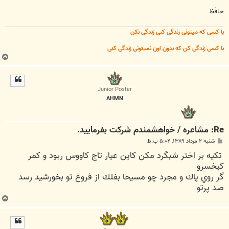
حافظ
با کسی که میتونی زندگی کنی زندگی نکن
با کسی زندگی کن که بدون اون نمیتونی زندگی کنی
ب
ا
ل
ا
Junior Poster
AHMN
Re: مشاعره / خواهشمندم شرکت بفرماييد.
پ
شنبه ۲ مرداد ۱۳۸۹, ۵:۰۴ ب.ظ
س
تكيه بر اختر شبگرد مكن كاين عيار تاج كاووس ربود و كمر
ت
كيخسرو
گر روي پاك و مجرد چو مسيحا بفلك از فروغ تو بخورشيد رسد
صد پرتو
ب
ا
ل
ا