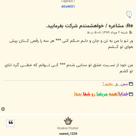
Captain I
AGeNiS1
Re: مشاعره / خواهشمندم شرکت بفرماييد.
پ
شنبه ۲ مرداد ۱۳۸۹, ۵:۰۸ ب.ظ
س
ت
ور تــو با من به تن و جان و دلــم حـــکم کنی *** هر سه را رقص کــــنان پیش
هوای تو کــــشم
من خود از نســــبت عشق تو سنایی شـدم *** کـــی تـــــوانم که خطـــــی گـرد ثنای
تو کشـم
ببین
و
بخند!
خدایا
!همه
مریضا
رو
شِفا
بده!
ب
ا
ل
ا
Rookie Poster
saeed_1234