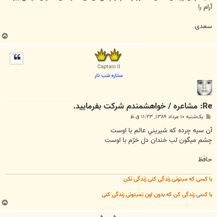
آرام را
سعدی
ب
ا
ل
ا
Captain II
ستاره شب تار
Re: مشاعره / خواهشمندم شرکت بفرماييد.
پ
یک‌شنبه ۱۰ مرداد ۱۳۸۹, ۱۱:۲۳ ق.ظ
س
ت
آن سيه چرده كه شيريني عالم با اوست
چشم ميگون لب خندان دل خرّم با اوست
حافظ
با کسی که میتونی زندگی کنی زندگی نکن
با کسی زندگی کن که بدون اون نمیتونی زندگی کنی
ب
ا