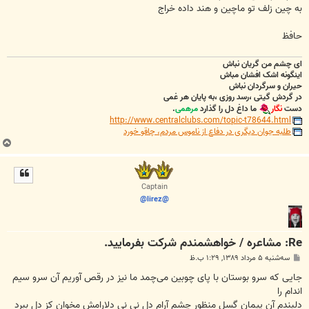
به چین زلف تو ماچین و هند داده خراج
حافظ
ای چشم من گریان نباش
اینگونه اشک افشان مباش
حیران و سرگردان نباش
در گردش گیتی ،رسد روزی ،به پایان هر غمی
دست
نگار
ما داغ دل را گذارد
مرهمی
.
http://www.centralclubs.com/topic-t78644.html
طلبه جوان دیگری در دفاع از ناموس مردم، چاقو خورد
ب
ا
ل
ا
Captain
@lirez@
Re: مشاعره / خواهشمندم شرکت بفرماييد.
پ
سه‌شنبه ۵ مرداد ۱۳۸۹, ۱:۲۹ ب.ظ
س
ت
جایی که سرو بوستان با پای چوبین می‌چمد ما نیز در رقص آوریم آن سرو سیم
اندام را
دلبندم آن پیمان گسل منظور چشم آرام دل نی نی دلارامش مخوان کز دل ببرد