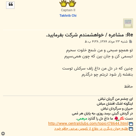
ل
ا
Captain II
Takhrib Chi
Re: مشاعره / خواهشمندم شرکت بفرماييد.
پ
شنبه ۲۳ مرداد ۱۳۸۹, ۴:۳۸ ب.ظ
س
ت
تو همچو صبحی و من شمع خلوت سحرم
تبسمی کن و جان بین که چون همی‌سپرم
چنین که در دل من داغ زلف سرکش توست
بنفشه زار شود تربتم چو درگذرم
حافظ
ای چشم من گریان نباش
اینگونه اشک افشان مباش
حیران و سرگردان نباش
در گردش گیتی ،رسد روزی ،به پایان هر غمی
دست
نگار
ما داغ دل را گذارد
مرهمی
.
http://www.centralclubs.com/topic-t78644.html
طلبه جوان دیگری در دفاع از ناموس مردم، چاقو خورد
ب