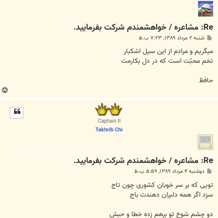
Re: مشاعره / خواهشمندم شرکت بفرماييد.
پ
شنبه ۲ مرداد ۱۳۸۹, ۷:۲۳ ب.ظ
س
ت
مي‏گريم و مرادم از اين سيل اشكبار
تخم محبّت است كه در دل بكارمت
حافظ
ب
ا
ل
ا
Captain II
Takhrib Chi
Re: مشاعره / خواهشمندم شرکت بفرماييد.
پ
دوشنبه ۴ مرداد ۱۳۸۹, ۵:۵۹ ب.ظ
س
ت
تویی که بر سر خوبان کشوری چون تاج
سزد اگر همه دلبران دهندت باج
دو چشم شوخ تو برهم زده خطا و حبش