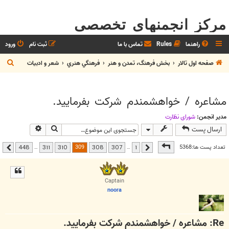
مرکز انجمنهای تخصصی
راهنما
Rules
تماس با ما
ثبت نام
ورود
ج
صفحه اول تالار
بخش فرهنگ، تمدن و هنر
فرهنگي هنري
شعر و ادبيات
س
ت
مشاعره / خواهشمندم شرکت بفرماييد.
ج
و
مدیر انجمن:
شوراي نظارت
جستجو
جستجوی پیشر
ارسال پست
صفحه
309
از
448
309
تعداد پست ها:5368
…
…
448
311
310
308
307
1
قبلی
بعدی
Captain
noora
Re: مشاعره / خواهشمندم شرکت بفرماييد.