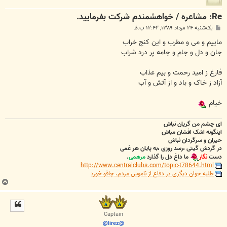
Re: مشاعره / خواهشمندم شرکت بفرماييد.
پ
یک‌شنبه ۲۴ مرداد ۱۳۸۹, ۱۲:۴۲ ب.ظ
س
ت
ماییم و می و مطرب و این کنج خراب
جان و دل و جام و جامه پر درد شراب
فارغ ز امید رحمت و بیم عذاب
آزاد ز خاک و باد و از آتش و آب
خیام
ای چشم من گریان نباش
اینگونه اشک افشان مباش
حیران و سرگردان نباش
در گردش گیتی ،رسد روزی ،به پایان هر غمی
دست
نگار
ما داغ دل را گذارد
مرهمی
.
http://www.centralclubs.com/topic-t78644.html
طلبه جوان دیگری در دفاع از ناموس مردم، چاقو خورد
ب
ا
ل
ا
Captain
@lirez@