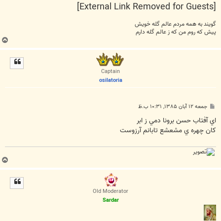
[External Link Removed for Guests]
گویند به همه مردم عالم گله خویش
پیش كه روم من كه ز عالم گله دارم
ب
ا
ل
ا
Captain
osilatoria
پ
جمعه ۱۲ آبان ۱۳۸۵, ۱۰:۳۱ ب.ظ
س
ت
اي آفتاب حسن برونا دمي ز ابر
کان چهره ي مشعشع تابانم آرزوست
ب
ا
ل
ا
Old Moderator
Sardar