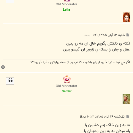
ا
Old Moderator
Leila
پ
شنبه ۱۳ آبان ۱۳۸۵, ۱۱:۲۱ ب.ظ
س
ت
نكته ي دلكش بگويم خال ان مه رو ببين
عقل و جان را بسته ي زنجير ان گيسو ببين
اگر مي توانستيد خريدار باور باشيد، كدام باور از همه برايتان مفيد تر بود؟؟
ب
ا
ل
ا
Old Moderator
Sardar
پ
یک‌شنبه ۱۴ آبان ۱۳۸۵, ۱۰:۲۲ ب.ظ
س
ت
نه به زين خاک زنم دشمن را
راه مردان نه به زين راهزنان را