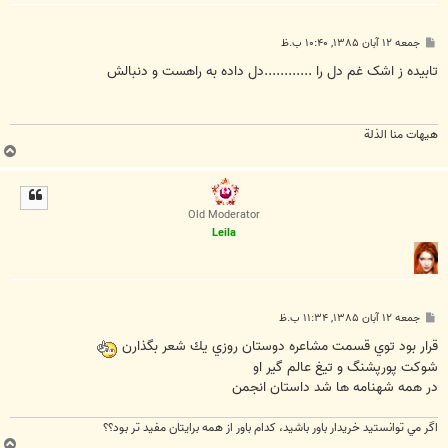
پ
جمعه ۱۲ آبان ۱۳۸۵, ۱۰:۴۰ ب.ظ
س
ت
تابيده ز اشک غم دل را ............دل داده به راهست و دنبالش
هیهات منا الذلة
ب
ا
ل
ا
Old Moderator
Leila
پ
جمعه ۱۲ آبان ۱۳۸۵, ۱۱:۳۴ ب.ظ
س
ت
قرار بود توي قسمت مشاعره دوستان روزي يك شعر بگذارن
شوكت پورپشنگ و تيغ عالم گير او
در همه شهنامه ها شد داستان انجمن
اگر مي توانستيد خريدار باور باشيد، كدام باور از همه برايتان مفيد تر بود؟؟
ب