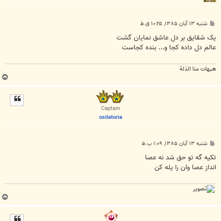
پ
شنبه ۱۳ آبان ۱۳۸۵, ۱۰:۲۵ ق.ظ
س
ت
يک شقايق بر دل عاشق نمايان گشت
عالم دل داده کجا و... بنده کجاست
هیهات منا الذلة
ب
ا
ل
ا
Captain
osilatoria
پ
شنبه ۱۳ آبان ۱۳۸۵, ۱:۰۹ ب.ظ
س
ت
تکيه گه تو حق شد نه عصا
انداز عصا وان را يله کن
ب
ا
ل