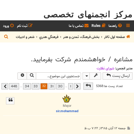
مرکز انجمنهای تخصصی
راهنما
Rules
تماس با ما
ثبت نام
ورود
ج
صفحه اول تالار
بخش فرهنگ، تمدن و هنر
فرهنگي هنري
شعر و ادبيات
س
ت
مشاعره / خواهشمندم شرکت بفرماييد.
ج
و
مدیر انجمن:
شوراي نظارت
جستجو
جستجوی پیشر
ارسال پست
صفحه
32
از
448
32
تعداد پست ها:5368
…
…
448
34
33
31
30
1
قبلی
بعدی
Major
sir.mohammad
پ
جمعه ۱۲ آبان ۱۳۸۵, ۷:۲۲ ب.ظ
س