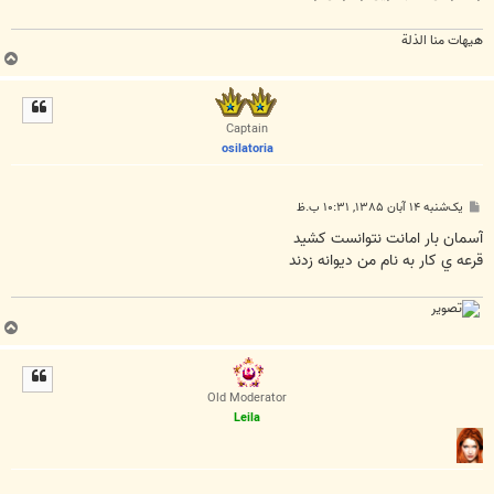
هیهات منا الذلة
ب
ا
ل
ا
Captain
osilatoria
پ
یک‌شنبه ۱۴ آبان ۱۳۸۵, ۱۰:۳۱ ب.ظ
س
ت
آسمان بار امانت نتوانست کشيد
قرعه ي کار به نام من ديوانه زدند
ب
ا
ل
ا
Old Moderator
Leila