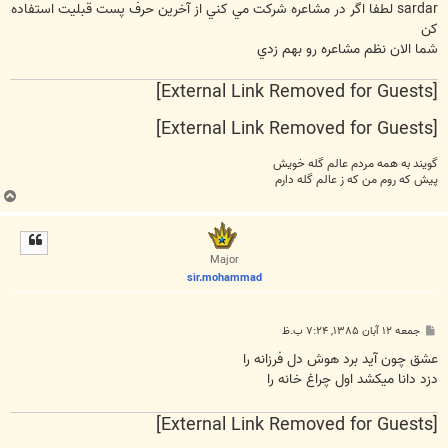
ت
sardar لطفا اگر در مشاعره شرکت مي کني از آخرين حرف پست قبليت استفاده
کن
شما الان نظم مشاعره رو بهم زدي
[External Link Removed for Guests]
[External Link Removed for Guests]
گویند به همه مردم عالم گله خویش
پیش كه روم من كه ز عالم گله دارم
ب
ا
ل
ا
Major
sir.mohammad
پ
جمعه ۱۲ آبان ۱۳۸۵, ۷:۲۴ ب.ظ
س
ت
عشق چون آيد برد هوش دل فرزانه را
دزد دانا ميکشد اول چراغ خانه را
[External Link Removed for Guests]