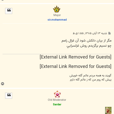
ا
ل
ا
Major
sir.mohammad
پ
شنبه ۱۳ آبان ۱۳۸۵, ۱:۵۵ ق.ظ
س
ت
مگر از بيان دلکش شود آن غزال رامم
چو نسيم برگزيدم روش غزلسرايي
[External Link Removed for Guests]
[External Link Removed for Guests]
گویند به همه مردم عالم گله خویش
پیش كه روم من كه ز عالم گله دارم
ب
ا
ل
ا
Old Moderator
Sardar