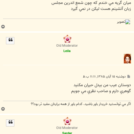
ت
ميان گريه مي خندم که چون شمع اندرين مجلس
زبان آتشينم هست ليکن در نمي گيرد
ب
ا
ل
ا
Old Moderator
Leila
پ
دوشنبه ۱۵ آبان ۱۳۸۵, ۱۱:۱۱ ب.ظ
س
ت
دوستان عيب من بيدل حيران مكنيد
گوهري دارم و صاحب نظري مي جويم
اگر مي توانستيد خريدار باور باشيد، كدام باور از همه برايتان مفيد تر بود؟؟
ب
ا
ل
ا
Old Moderator
Sardar