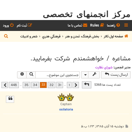
مرکز انجمنهای تخصصی
راهنما
Rules
تماس با ما
ثبت نام
ورود
ج
صفحه اول تالار
بخش فرهنگ، تمدن و هنر
فرهنگي هنري
شعر و ادبيات
س
ت
مشاعره / خواهشمندم شرکت بفرماييد.
ج
و
مدیر انجمن:
شوراي نظارت
جستجو
جستجوی پیشر
ارسال پست
صفحه
33
از
448
33
تعداد پست ها:5368
…
…
448
35
34
32
31
1
قبلی
بعدی
Captain
osilatoria
پ
دوشنبه ۱۵ آبان ۱۳۸۵, ۱:۲۳ ب.ظ
س