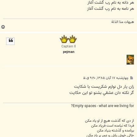
ت
هر دانه به نام رب گشت آغاز
هر نامه به نام رب گشت آغاز
هیهات منا الذلة
ب
ا
ل
ا
Captain II
pejman
پ
چهارشنبه ۱۷ آبان ۱۳۸۵, ۹:۲۰ ق.ظ
س
ت
زان يار دل نوازم شكريست با شكايت
گر نكته دان عشقي بشنو تو اين حكايت
Empty spaces - what are we living for?
از دی که گذشت هیچ از او یاد مکن
فردا که نیامده است فریاد مکن
برنامده و گذشته بنیاد مکن
حالی خوش باش و عمر بر باد مکن