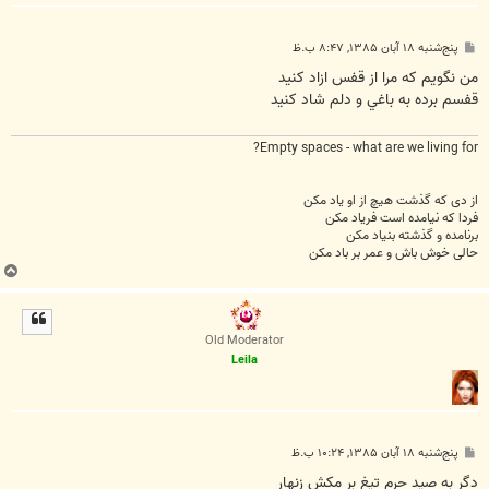
پ
پنج‌شنبه ۱۸ آبان ۱۳۸۵, ۸:۴۷ ب.ظ
س
ت
من نگويم كه مرا از قفس ازاد كنيد
قفسم برده به باغي و دلم شاد كنيد
Empty spaces - what are we living for?
از دی که گذشت هیچ از او یاد مکن
فردا که نیامده است فریاد مکن
برنامده و گذشته بنیاد مکن
حالی خوش باش و عمر بر باد مکن
ب
ا
ل
ا
Old Moderator
Leila
پ
پنج‌شنبه ۱۸ آبان ۱۳۸۵, ۱۰:۲۴ ب.ظ
س
ت
دگر به صيد حرم تيغ بر مكش زنهار