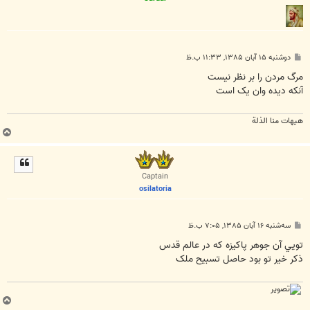
پ
دوشنبه ۱۵ آبان ۱۳۸۵, ۱۱:۳۳ ب.ظ
س
ت
مرگ مردن را بر نظر نيست
آنکه ديده وان يک است
هیهات منا الذلة
ب
ا
ل
ا
Captain
osilatoria
پ
سه‌شنبه ۱۶ آبان ۱۳۸۵, ۷:۰۵ ب.ظ
س
ت
تويي آن جوهر پاکيزه که در عالم قدس
ذکر خير تو بود حاصل تسبيح ملک
ب