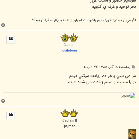
هوشيار حضور و مست غرور
بحر توحيد و غرقه ي گنهيم
اگر مي توانستيد خريدار باور باشيد، كدام باور از همه برايتان مفيد تر بود؟؟
ب
ا
ل
ا
Captain
osilatoria
پ
پنج‌شنبه ۱۸ آبان ۱۳۸۵, ۱:۳۲ ب.ظ
س
ت
مرا مي بيني و هر دم زيادت ميکني دردم
تو را ميبينم و ميلم زيادت مي شود هردم
ب
ا
ل
ا
Captain II
pejman