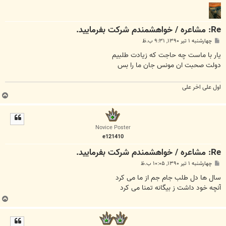
Re: مشاعره / خواهشمندم شرکت بفرماييد.
پ
چهارشنبه ۱ تیر ۱۳۹۰, ۹:۳۱ ب.ظ
س
ت
یار با ماست چه حاجت که زیادت طلبیم
دولت صحبت ان مونس جان ما را بس
اول علی اخر علی
ب
ا
ل
ا
Novice Poster
e121410
Re: مشاعره / خواهشمندم شرکت بفرماييد.
پ
چهارشنبه ۱ تیر ۱۳۹۰, ۱۰:۰۵ ب.ظ
س
ت
سال ها دل طلب جام جم از ما می کرد
آنچه خود داشت ز بیگانه تمنا می کرد
ب
ا
ل