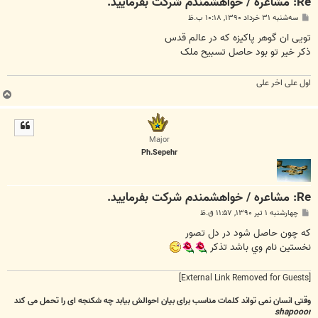
Re: مشاعره / خواهشمندم شرکت بفرماييد.
پ
سه‌شنبه ۳۱ خرداد ۱۳۹۰, ۱۰:۱۸ ب.ظ
س
ت
تویی ان گوهر پاکیزه که در عالم قدس
ذکر خیر تو بود حاصل تسبیح ملک
اول علی اخر علی
ب
ا
ل
ا
Major
Ph.Sepehr
Re: مشاعره / خواهشمندم شرکت بفرماييد.
پ
چهارشنبه ۱ تیر ۱۳۹۰, ۱۱:۵۷ ق.ظ
س
ت
كه چون حاصل شود در دل تصور
نخستين نام وي باشد تذكر
[External Link Removed for Guests]
وقتی انسان نمی تواند کلمات مناسب برای بیان احوالش بیابد چه شکنجه ای را تحمل می کند
shapooor