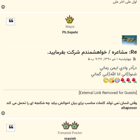
اول علی اخر علی
ب
ا
ل
ا
Major
Ph.Sepehr
Re: مشاعره / خواهشمندم شرکت بفرماييد.
پ
چهارشنبه ۱ تیر ۱۳۹۰, ۹:۲۷ ب.ظ
س
ت
درآدر وادي ايمن زماني
شنو((اني انا الله))بي گماني
[External Link Removed for Guests]
وقتی انسان نمی تواند کلمات مناسب برای بیان احوالش بیابد چه شکنجه ای را تحمل می کند
shapooor
ب
ا
ل
ا
Frenzied Poster
masieh