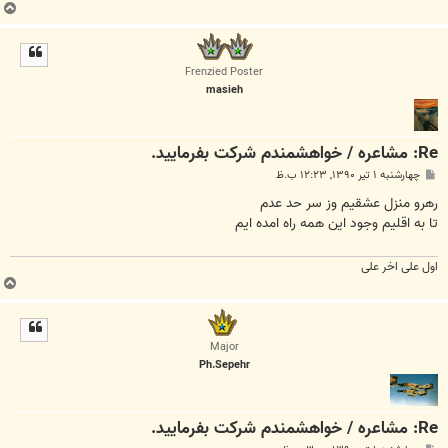
ب
ا
ل
ا
Frenzied Poster
masieh
Re: مشاعره / خواهشمندم شرکت بفرماييد.
پ
چهارشنبه ۱ تیر ۱۳۹۰, ۱۲:۲۳ ب.ظ
س
ت
رهرو منزل عشقیم وز سر حد عدم
تا به اقلیم وجود این همه راه امده ایم
اول علی اخر علی
ب
ا
ل
ا
Major
Ph.Sepehr
Re: مشاعره / خواهشمندم شرکت بفرماييد.