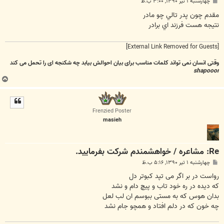
پ
چهارشنبه ۱ تیر ۱۳۹۰, ۳:۰۰ ب.ظ
س
ت
مقدم چون پدر تالي چو مادر
نتيجه هست فرزند اي برادر
[External Link Removed for Guests]
وقتی انسان نمی تواند کلمات مناسب برای بیان احوالش بیابد چه شکنجه ای را تحمل می کند
shapooor
ب
ا
ل
ا
Frenzied Poster
masieh
Re: مشاعره / خواهشمندم شرکت بفرماييد.
پ
چهارشنبه ۱ تیر ۱۳۹۰, ۵:۱۶ ب.ظ
س
ت
رواست در بر اگر می تپد کبوتر دل
که دیده در ره خود تاب و پیچ دام و نشد
بدان هوس که به مستی ببوسم ان لب لعل
چه خون که در دلم افتاد و همچو جام نشد