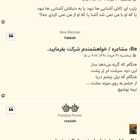
س
ت
یارب ای کاش آشنایی ها نبود یا به دنبالش آشنایی ها نبود
یا که او با من نمی شد آشنا یا که او از من نمی کردی جدا؟
ب
ا
New Member
ل
Fakkeh
ا
Re: مشاعره / خواهشمندم شرکت بفرماييد.
پ
سه‌شنبه ۳۱ خرداد ۱۳۹۰, ۹:۰۷ ب.ظ
س
ت
هنگام که گریه می‌‌دهد ساز
این دود سرشت ابر بّر پشت
هنگام که نیل چشم دریا
از خشم به‌‌ روی میزند مشت ...
نیما یوشیج
ب
ا
ل
ا
Frenzied Poster
masieh