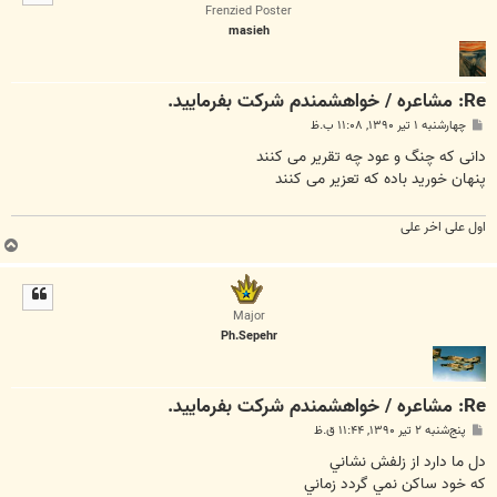
ا
Frenzied Poster
masieh
Re: مشاعره / خواهشمندم شرکت بفرماييد.
پ
چهارشنبه ۱ تیر ۱۳۹۰, ۱۱:۰۸ ب.ظ
س
ت
دانی که چنگ و عود چه تقریر می کنند
پنهان خورید باده که تعزیر می کنند
اول علی اخر علی
ب
ا
ل
ا
Major
Ph.Sepehr
Re: مشاعره / خواهشمندم شرکت بفرماييد.
پ
پنج‌شنبه ۲ تیر ۱۳۹۰, ۱۱:۴۴ ق.ظ
س
ت
دل ما دارد از زلفش نشاني
كه خود ساكن نمي گردد زماني