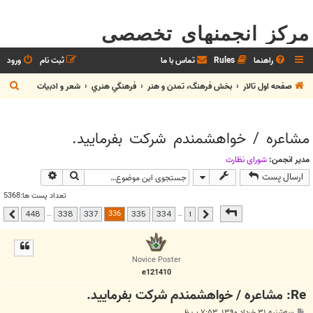
مرکز انجمنهای تخصصی
راهنما
Rules
تماس با ما
ثبت نام
ورود
ج
صفحه اول تالار
بخش فرهنگ، تمدن و هنر
فرهنگي هنري
شعر و ادبيات
س
ت
مشاعره / خواهشمندم شرکت بفرماييد.
ج
و
مدیر انجمن:
شوراي نظارت
جستجو
جستجوی پیشر
ارسال پست
تعداد پست ها:5368
صفحه
336
از
448
336
…
…
448
338
337
335
334
1
قبلی
بعدی
Novice Poster
e121410
Re: مشاعره / خواهشمندم شرکت بفرماييد.
پ
سه‌شنبه ۳۱ خرداد ۱۳۹۰, ۷:۵۳ ب.ظ