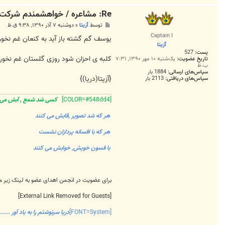
F
Re: مشاعره / خواهشمندم شرکت بفرماييد.
A
R
پ
توسط
آزیتا
»
دوشنبه ۷ آذر ۱۳۹۰, ۹:۳۸ ق.ظ
S
س
H
Captain I
ت
یوسف گم گشته باز آید به کنعان غم نخور
A
آزیتا
D
پست:
527
.
کلبه ی احزان شود روزی گلستان غم نخور
A
تاریخ عضویت:
یک‌شنبه ۱۰ مهر ۱۳۹۰, ۷:۳۱
ب.ظ
D
L
سپاس‌های ارسالی:
1884 بار
{آزیتا(دریا)}
سپاس‌های دریافتی:
2113 بار
[COLOR=#548dd4]
کسی شد شمع , آبش م
هر که شد تصویر ,قابش می کنند
هر که با افسانه پردازان نشست
با فسون خویش, خوابش می کنند
برای عضویت در انجمن اهدای عضو به لینک زیر 
[External Link Removed for Guests]
[FONT=System]
دریا سرنوشتم را به یاد آور ......