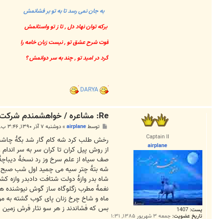
به جان نمی رسد تا به تو بر فشانمش
برکه توان نهاد دل , تا ز تو واستانمش
قوت شرح عشق تو , نیست زبان خامه را
گرد در امید تو , چند به سر دوانمش ؟
DARYA
Re: مشاعره / خواهشمندم شرکت بفرماييد.
پ
توسط
airplane
»
دوشنبه ۷ آذر ۱۳۹۰, ۳:۴۶ ب.ظ
س
Captain II
ت
رخش طلب کرد شه کام گار شد بگهٔ چاشت
airplane
از روش پیل کران تا کران سر به سر اندام 
صف سیاه از علم سرخ وز رد نسخهٔ دیباچهٔ 
شه بتهٔ چتر سیه می چمید اول شب صبح 
شاه بدر وازهٔ دولت شتافت دادبدر وازه ک
نغمهٔ مطرب زگلوگاه ساز گوش نیوشنده هم
ماه و شاخ چرخ زنان پای کوب گشته به مو
بس که فشاندند ز هر سو نثار فرش زمین ش
پست:
1407
تاریخ عضویت:
جمعه ۳ شهریور ۱۳۸۵, ۱:۳۱