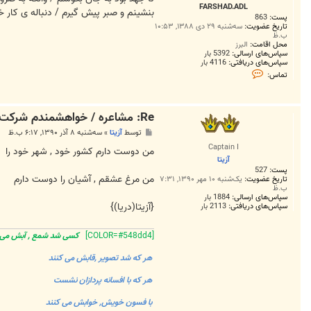
FARSHAD.ADL
بنشینم و صبر پیش گیرم / دنباله ی کار 
پست:
863
تاریخ عضویت:
سه‌شنبه ۲۹ دی ۱۳۸۸, ۱۰:۵۳
ب.ظ
محل اقامت:
البرز
سپاس‌های ارسالی:
5392 بار
سپاس‌های دریافتی:
4116 بار
ت
تماس:
م
ا
س
F
Re: مشاعره / خواهشمندم شرکت بفرماييد.
A
R
پ
توسط
آزیتا
»
سه‌شنبه ۸ آذر ۱۳۹۰, ۶:۱۷ ب.ظ
S
س
H
Captain I
ت
من دوست دارم کشور خود , شهر خود را
A
آزیتا
D
پست:
527
.
من مرغ عشقم , آشیان را دوست دارم
A
تاریخ عضویت:
یک‌شنبه ۱۰ مهر ۱۳۹۰, ۷:۳۱
ب.ظ
D
L
سپاس‌های ارسالی:
1884 بار
{آزیتا(دریا)}
سپاس‌های دریافتی:
2113 بار
[COLOR=#548dd4]
کسی شد شمع , آبش م
هر که شد تصویر ,قابش می کنند
هر که با افسانه پردازان نشست
با فسون خویش, خوابش می کنند