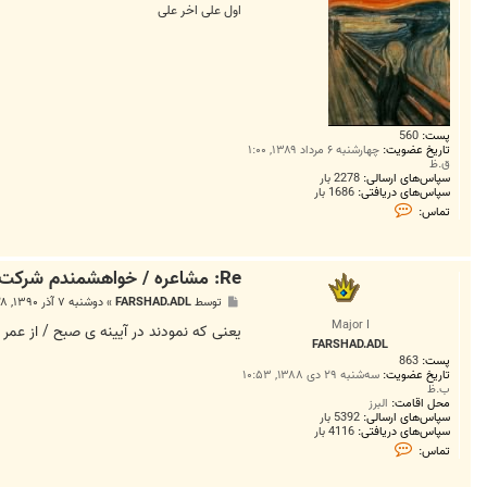
اول علی اخر علی
پست:
560
تاریخ عضویت:
چهارشنبه ۶ مرداد ۱۳۸۹, ۱:۰۰
ق.ظ
سپاس‌های ارسالی:
2278 بار
سپاس‌های دریافتی:
1686 بار
ت
تماس:
م
ا
س
m
Re: مشاعره / خواهشمندم شرکت بفرماييد.
a
s
پ
توسط
FARSHAD.ADL
»
دوشنبه ۷ آذر ۱۳۹۰, ۱:۲۸ ق.ظ
i
س
e
Major I
ت
یعنی که نمودند در آیینه ی صبح / از عم
h
FARSHAD.ADL
پست:
863
تاریخ عضویت:
سه‌شنبه ۲۹ دی ۱۳۸۸, ۱۰:۵۳
ب.ظ
محل اقامت:
البرز
سپاس‌های ارسالی:
5392 بار
سپاس‌های دریافتی:
4116 بار
ت
تماس:
م
ا
س