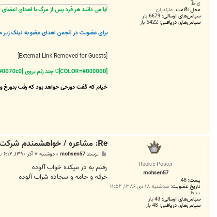
ق.ظ
آیا می دانید هر فرد پس از مرگ با اهدای اعضای خویش
محل اقامت:
مازندران
سپاس‌های ارسالی:
6679 بار
سپاس‌های دریافتی:
5422 بار
برای عضویت در انجمن اهدای عضو به لینک زیر م
[External Link Removed for Guests]
[COLOR=#000000]تا چند زنم بروی [COLOR=#0070c0]دریاها
خیام که گفت دوزخی خواهد بود که رفت بدوزخ و 
Re: مشاعره / خواهشمندم شرکت بفرماييد.
پ
توسط
mohsen57
»
دوشنبه ۷ آذر ۱۳۹۰, ۶:۱۴ ب.ظ
س
Rookie Poster
ت
رفتم به در میکده خواب آلوده
mohsen57
خرقه و جامه و سجاده شراب آلوده
پست:
48
تاریخ عضویت:
سه‌شنبه ۱۸ دی ۱۳۸۶, ۱۱:۵۲
ب.ظ
سپاس‌های ارسالی:
43 بار
سپاس‌های دریافتی:
48 بار