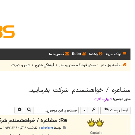
لینک سریع
راهنما
Rules
تماس با ما
صفحه اول تالار
بخش فرهنگ، تمدن و هنر
فرهنگي هنري
شعر و ادبيات
مشاعره / خواهشمندم شرکت بفرماييد.
مدیر انجمن:
شوراي نظارت
جستجو
جستجوی پی
ارسال پست
Re: مشاعره / خواهشمندم شرکت بفرماييد.
پ
توسط
airplane
»
یک‌شنبه ۶ آذر ۱۳۹۰, ۱۰:۴۲ ب.ظ
س
Captain II