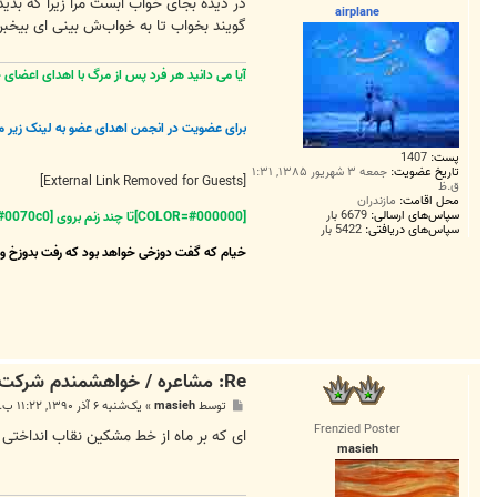
ت
در دیده بجای خواب آبست مرا زیرا که بدی
airplane
گویند بخواب تا به خواب‌ش بینی ای بیخب
آیا می دانید هر فرد پس از مرگ با اهدای اعضای خویش
برای عضویت در انجمن اهدای عضو به لینک زیر م
پست:
1407
تاریخ عضویت:
جمعه ۳ شهریور ۱۳۸۵, ۱:۳۱
[External Link Removed for Guests]
ق.ظ
محل اقامت:
مازندران
سپاس‌های ارسالی:
6679 بار
[COLOR=#000000]تا چند زنم بروی [COLOR=#0070c0]دریاها
سپاس‌های دریافتی:
5422 بار
خیام که گفت دوزخی خواهد بود که رفت بدوزخ و 
Re: مشاعره / خواهشمندم شرکت بفرماييد.
پ
توسط
masieh
»
یک‌شنبه ۶ آذر ۱۳۹۰, ۱۱:۲۲ ب.ظ
س
Frenzied Poster
ت
ای که بر ماه از خط مشکین نقاب انداختی 
masieh