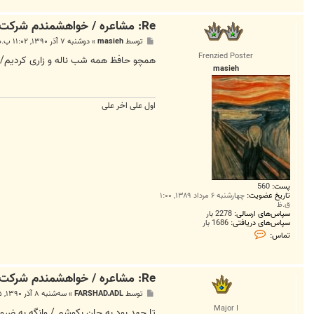
Re: مشاعره / خواهشمندم شرکت بفرماييد.
پ
توسط
masieh
»
دوشنبه ۷ آذر ۱۳۹۰, ۱۱:۰۲ ب.ظ
س
Frenzied Poster
ت
همچو حافظ همه شب ناله و زاری کردیم/ 
masieh
اول علی اخر علی
پست:
560
تاریخ عضویت:
چهارشنبه ۶ مرداد ۱۳۸۹, ۱:۰۰
ق.ظ
سپاس‌های ارسالی:
2278 بار
سپاس‌های دریافتی:
1686 بار
ت
تماس:
م
ا
س
m
Re: مشاعره / خواهشمندم شرکت بفرماييد.
a
s
پ
توسط
FARSHAD.ADL
»
سه‌شنبه ۸ آذر ۱۳۹۰, ۱:۲۵ ق.ظ
i
س
e
Major I
ت
تا جهد بود به جان بکوشم / وانگه به ضر
h