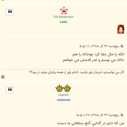
ا
ل
ا
Old Moderator
Leila
پ
پنج‌شنبه ۲۳ آذر ۱۳۸۵, ۱:۱۱ ق.ظ
س
ت
انكه پا مال جفا كرد چوخاك را هم
خاك مي بوسم و غدر قدمش مي خواهم
اگر مي توانستيد خريدار باور باشيد، كدام باور از همه برايتان مفيد تر بود؟؟
ب
ا
ل
ا
Captain
osilatoria
پ
پنج‌شنبه ۲۳ آذر ۱۳۸۵, ۱۰:۲۷ ق.ظ
س
ت
من که دارم در گدايي گنج سلطاني به دست