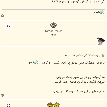
کي طمع در گردش گردون دون پرور کنم؟
ب
ا
ل
ا
Novice Poster
0310
پ
پنج‌شنبه ۲۳ آذر ۱۳۸۵, ۱:۵۵ ب.ظ
س
ت
با عرض معذرت نمي دونم چرا اين اشتباه رو کردم!!!
ما آزموده ايم در ين شهر بخت خويش
بيرون کشيد بايد ازين ورطه رخت خويش
امروز همان فردايي ست که ديروز نگرانش بوديم!!!
ب
ا
ل