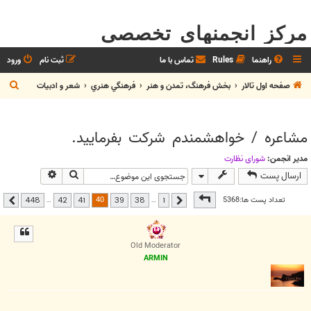
مرکز انجمنهای تخصصی
راهنما
Rules
تماس با ما
ثبت نام
ورود
ج
صفحه اول تالار
بخش فرهنگ، تمدن و هنر
فرهنگي هنري
شعر و ادبيات
س
ت
مشاعره / خواهشمندم شرکت بفرماييد.
ج
و
مدیر انجمن:
شوراي نظارت
جستجو
جستجوی پیشر
ارسال پست
صفحه
40
از
448
40
تعداد پست ها:5368
…
…
448
42
41
39
38
1
قبلی
بعدی
Old Moderator
ARMIN