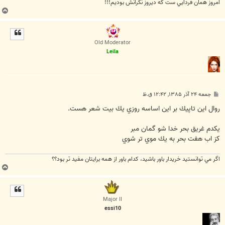
امروز همان فردايي ست که ديروز نگرانش بوديم!!!
ب
ا
ل
ا
Old Moderator
Leila
پ
جمعه ۲۴ آذر ۱۳۸۵, ۱۲:۴۲ ق.ظ
س
ت
روال اين تاپيك بر اين اساسه روزي يك بيت شعر هست.
يكدم غريق بحر خدا شو گمان مبر
كز اب هفت بحر به يك موي تر شوي
اگر مي توانستيد خريدار باور باشيد، كدام باور از همه برايتان مفيد تر بود؟؟
ب
ا
ل
ا
Major II
essi10