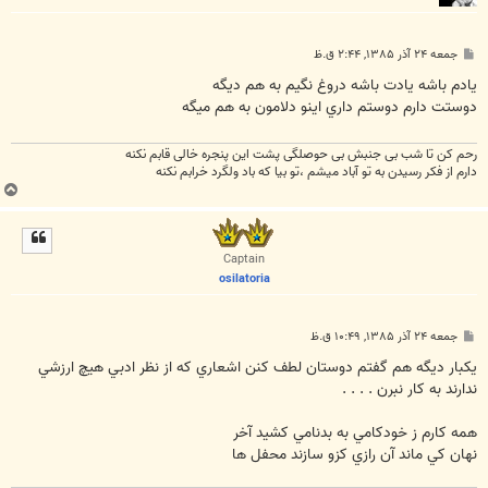
پ
جمعه ۲۴ آذر ۱۳۸۵, ۲:۴۴ ق.ظ
س
ت
يادم باشه يادت باشه دروغ نگيم به هم ديگه
دوستت دارم دوستم داري اينو دلامون به هم ميگه
رحم کن تا شب بی جنبش بی حوصلگی پشت این پنجره خالی قابم نکنه
دارم از فکر رسیدن به تو آباد میشم ،تو بیا که باد ولگرد خرابم نکنه
ب
ا
ل
ا
Captain
osilatoria
پ
جمعه ۲۴ آذر ۱۳۸۵, ۱۰:۴۹ ق.ظ
س
ت
يکبار ديگه هم گفتم دوستان لطف کنن اشعاري که از نظر ادبي هيچ ارزشي
ندارند به کار نبرن . . . .
همه کارم ز خودکامي به بدنامي کشيد آخر
نهان کي ماند آن رازي کزو سازند محفل ها