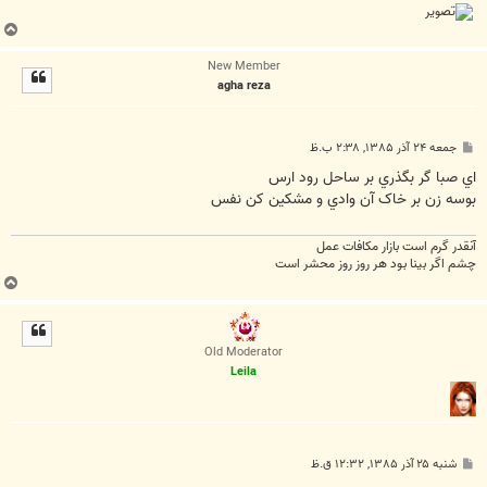
ب
ا
New Member
ل
agha reza
ا
پ
جمعه ۲۴ آذر ۱۳۸۵, ۲:۳۸ ب.ظ
س
ت
اي صبا گر بگذري بر ساحل رود ارس
بوسه زن بر خاک آن وادي و مشکين کن نفس
آنقدر گرم است بازار مکافات عمل
چشم اگر بينا بود هر روز روز محشر است
ب
ا
ل
ا
Old Moderator
Leila
پ
شنبه ۲۵ آذر ۱۳۸۵, ۱۲:۳۲ ق.ظ
س