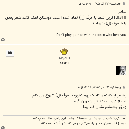
پ
چهارشنبه ۲۲ آذر ۱۳۸۵, ۶:۰۱ ب.ظ
س
ت
سلام
0310
, آخرين شعر با حرف (ل) تمام شده است. دوستان لطف کنند شعر بعدي
را با حرف (ل) بفرماييد.
Don't play games with the ones who love you
ب
ا
ل
ا
Major II
essi10
پ
پنج‌شنبه ۲۳ آذر ۱۳۸۵, ۱۲:۴۷ ق.ظ
س
ت
بخاطر اینکه نظم تاپیک بهم نخوره با حرف (ل) شروع می کنم:
لب از درون خندد دل از درون گرید
زبرق چشمانم نشان غم پیدا
رحم کن تا شب بی جنبش بی حوصلگی پشت این پنجره خالی قابم نکنه
دارم از فکر رسیدن به تو آباد میشم ،تو بیا که باد ولگرد خرابم نکنه
ب