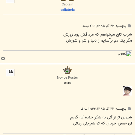
ا
Captain
osilatoria
پ
پنج‌شنبه ۲۳ آذر ۱۳۸۵, ۲:۱۹ ب.ظ
س
ت
شراب تلخ ميخواهم که مردافکن بود زورش
مگر يک دم برآسايم ز دنيا و شر و شورش
ب
ا
ل
ا
Novice Poster
0310
پ
پنج‌شنبه ۲۳ آذر ۱۳۸۵, ۱۰:۴۴ ب.ظ
س
ت
شيرين تر از آني به شکر خنده که گويم
اي خسرو خوبان که تو شيريني زماني